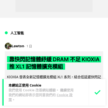
人工智能
Lawton
1 日
靠快閃記憶體紓緩 DRAM 不足 KIOXIA
推 XL1 記憶體擴充模組
KIOXIA 發表全新記憶體擴充模組 XL1 系列，結合低延遲快閃記
憶體 XL-FLASH 與 CXL 介面，將快閃記憶體轉化為記憶體擴充
本網站正使用 Cookie
閱讀全文
方...
我們使用 Cookie 改善網站體驗。 繼續使用
我們的網站即表示您同意我們的
Cookie 政
85
5
分享
↗
策
。