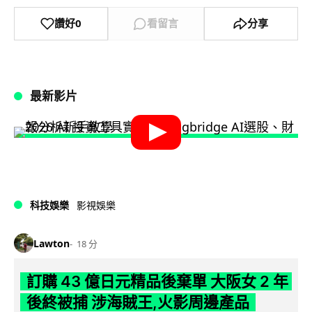
讚好
0
看留言
分享
最新影片
科技娛樂
影視娛樂
Lawton
18 分
訂購 43 億日元精品後棄單 大阪女 2 年
後終被捕 涉海賊王,火影周邊產品