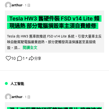
arthur
1 日
Tesla HW3 舊硬件裝 FSD v14 Lite 頻
現過熱 部分電腦損毀車主須自費維修
Tesla 向 HW3 舊車款推送 FSD v14 Lite 系統，引發大量車主反
映自動駕駛電腦嚴重過熱，部分更觸發高溫保護甚至直接燒
閱讀全文
毀，須...
10
1
分享
↗
人工智能
arthur
1 日