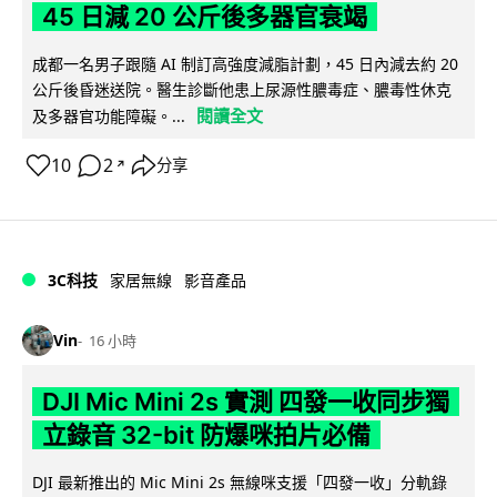
45 日減 20 公斤後多器官衰竭
成都一名男子跟隨 AI 制訂高強度減脂計劃，45 日內減去約 20
公斤後昏迷送院。醫生診斷他患上尿源性膿毒症、膿毒性休克
閱讀全文
及多器官功能障礙。...
10
2
分享
↗
3C科技
家居無線
影音產品
Vin
16 小時
DJI Mic Mini 2s 實測 四發一收同步獨
立錄音 32-bit 防爆咪拍片必備
DJI 最新推出的 Mic Mini 2s 無線咪支援「四發一收」分軌錄