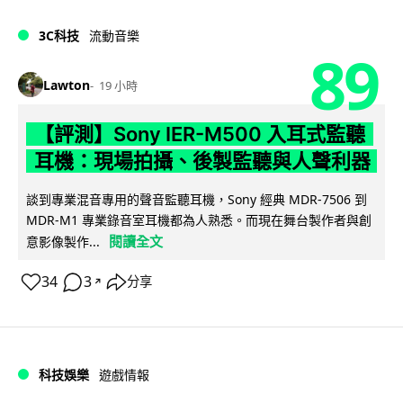
3C科技
流動音樂
89
Lawton
19 小時
【評測】Sony IER-M500 入耳式監聽
耳機：現場拍攝、後製監聽與人聲利器
談到專業混音專用的聲音監聽耳機，Sony 經典 MDR-7506 到
MDR-M1 專業錄音室耳機都為人熟悉。而現在舞台製作者與創
閱讀全文
意影像製作...
34
3
分享
↗
科技娛樂
遊戲情報