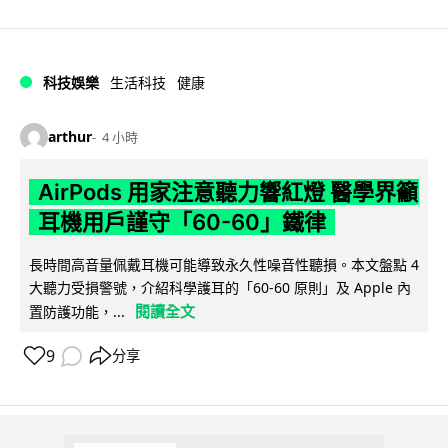
科技娛樂
生活科技
健康
arthur
4 小時
AirPods 用家注意聽力響紅燈 醫學界籲
耳機用戶謹守「60-60」鐵律
長時間高音量佩戴耳機可能導致永久性噪音性聽損。本文盤點 4
大聽力受損警號，介紹科學護耳的「60-60 原則」及 Apple 內
閱讀全文
置防護功能，...
9
分享