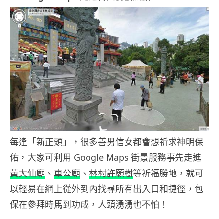
每逢「新正頭」，很多善男信女都會想祈求神明保
佑，大家可利用 Google Maps 街景服務事先走進
黃大仙廟
、
車公廟
、
林村許願樹
等祈福勝地，就可
以輕易在網上從外到內找尋所有出入口和捷徑，包
保在參拜時馬到功成，人頭湧湧也不怕！