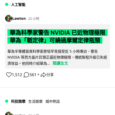
人工智能
Lawton
22 小時
華為科學家警告 NVIDIA 已近物理極限
華為「韜定律」可繞過摩爾定律瓶頸
華為半導體首席科學家廖恒罕見接受近 5 小時專訪，警告
NVIDIA 等西方晶片巨頭正逼近物理極限，傳統製程升級已失經
閱讀全文
濟效益。他同時介紹華為...
1,512
561
分享
↗
科技娛樂
生活娛樂
城中熱話