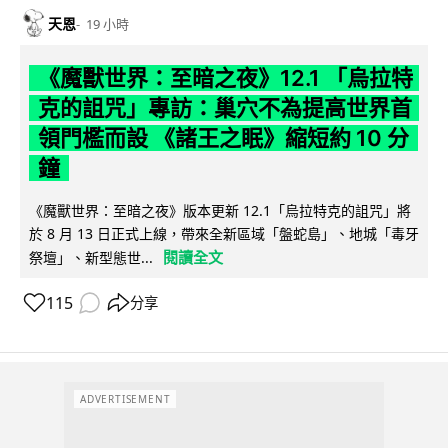
天恩
19 小時
《魔獸世界：至暗之夜》12.1 「烏拉特
克的詛咒」專訪：巢穴不為提高世界首
領門檻而設 《諸王之眠》縮短約 10 分
鐘
《魔獸世界：至暗之夜》版本更新 12.1「烏拉特克的詛咒」將
於 8 月 13 日正式上線，帶來全新區域「盤蛇島」、地城「毒牙
閱讀全文
祭壇」、新型態世...
115
分享
ADVERTISEMENT