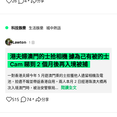
26
4
分享
↗
科技娛樂
生活娛樂
城中熱話
Lawton
1 日
港夫婦澳門的士拾相機 據為己有被的士
Cam 睇到 2 個月後再入境被捕
一對香港夫婦今年 5 月遊澳門乘的士拾獲他人遺留相機及電
池，拾遺不報並帶返香港自用。兩人本月 2 日經港珠澳大橋再
閱讀全文
次入境澳門時，被治安警察局...
515
74
分享
↗