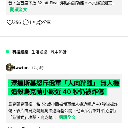
音，並首度下放 32-bit Float 浮點內錄功能。本文經實測其...
閱讀全文
256
1
分享
↗
科技娛樂
生活娛樂
城中熱話
Lawton
17 小時
澤連斯基怒斥俄軍「人肉狩獵」 無人機
追殺烏克蘭小販近 40 秒仍被炸傷
烏克蘭克爾松一名 52 歲小販被俄軍無人機追擊近 40 秒後被炸
傷，影片由烏克蘭總統澤連斯基公開。他直斥俄軍對平民進行
閱讀全文
「狩獵式」攻擊，烏克蘭...