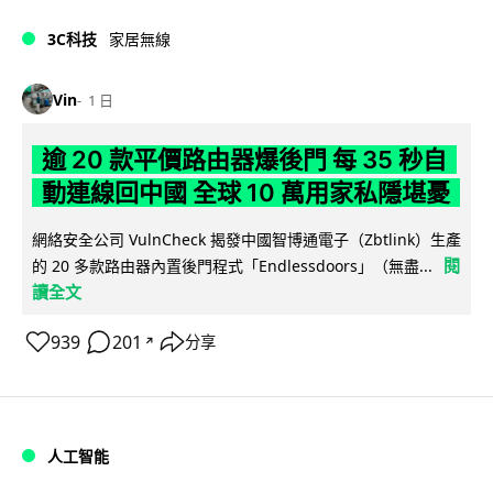
3C科技
家居無線
Vin
1 日
逾 20 款平價路由器爆後門 每 35 秒自
動連線回中國 全球 10 萬用家私隱堪憂
網絡安全公司 VulnCheck 揭發中國智博通電子（Zbtlink）生產
閱
的 20 多款路由器內置後門程式「Endlessdoors」（無盡...
讀全文
939
201
分享
↗
人工智能