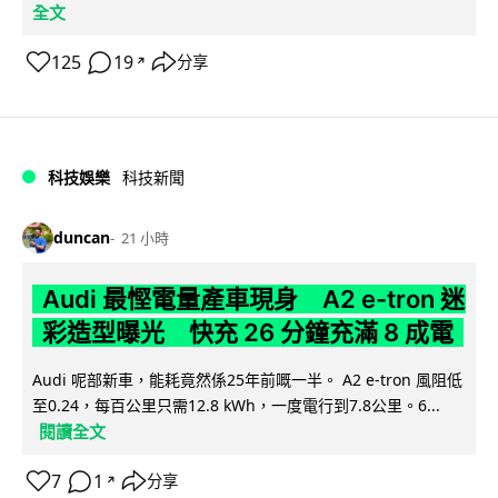
全文
125
19
分享
↗
科技娛樂
科技新聞
duncan
21 小時
Audi 最慳電量產車現身 A2 e-tron 迷
彩造型曝光 快充 26 分鐘充滿 8 成電
Audi 呢部新車，能耗竟然係25年前嘅一半。 A2 e-tron 風阻低
至0.24，每百公里只需12.8 kWh，一度電行到7.8公里。6...
閱讀全文
7
1
分享
↗