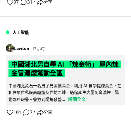
97
31
分享
↗
人工智能
Lawton
17 小時
中國湖北男自學 AI 「煉金術」 屋內煉
金冒濃煙驚動全區
中國湖北黃石一名男子見金價高企，利用 AI 自學提煉黃金，在
租住單位私設高壓爐及作坊冶煉，過程產生大量刺鼻濃煙，驚
閱讀全文
動鄰居報警。警方到場揭發整...
101
7
分享
↗