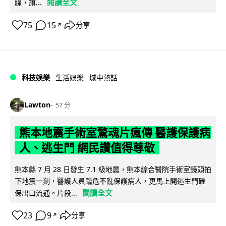
閱讀全文
線，旗...
75
15
分享
↗
科技娛樂
生活娛樂
城中熱話
Lawton
57 分
熊本地震手術室驚魂片瘋傳 醫護保護病
人、逃生門 網民讚值得尊敬
熊本縣 7 月 28 日發生 7.1 級地震，熊本綜合醫院手術室鏡頭拍
下地震一刻，醫護人員臨危不亂保護病人，更馬上開逃生門確
閱讀全文
保出口流通。片段...
23
9
分享
↗