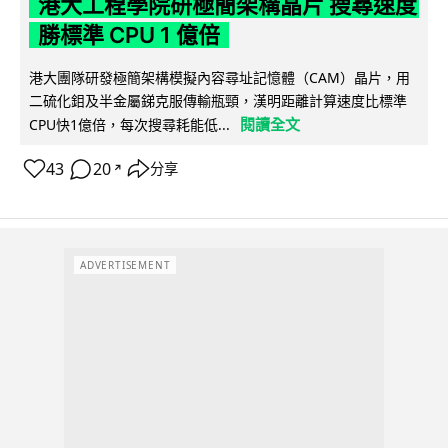
港大工程學院研極簡架構晶片 搜尋速度
勝標準 CPU 1 億倍
港大團隊研發極簡架構模擬內容尋址記憶體（CAM）晶片，用
二硫化鉬及半金屬銻克服傳輸瓶頸，漢明距離計算速度比標準
閱讀全文
CPU快1億倍，每次搜尋耗能低...
43
20
分享
↗
ADVERTISEMENT