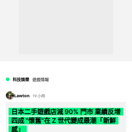
科技娛樂
遊戲情報
Lawton
19 小時
日本二手遊戲店減 90% 門市 業績反增
四成 "懷舊"在 Z 世代變成最潮「新鮮
感」