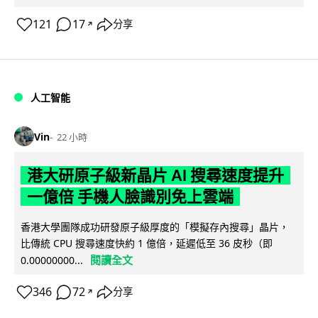
121
17
分享
↗
人工智能
Vin
22 小時
港大研原子級新晶片 AI 搜尋速度提升
一億倍 手機人臉識別免上雲端
香港大學團隊成功研發原子級厚度的「模擬存內搜尋」晶片，
比傳統 CPU 搜尋速度快約 1 億倍，延遲低至 36 皮秒（即
閱讀全文
0.00000000...
346
72
分享
↗