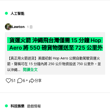
人工智能
Lawton
1 日
貨運火箭 沖繩飛台灣僅需 15 分鐘 Hop
Aero 將 550 磅貨物運送至 725 公里外
【真正用火箭送貨】美國初創 Hop Aero 公開自動駕駛貨運火
箭，聲稱可在 15 分鐘內將 250 公斤物資投送 750 公里外，並
閱讀全文
以沖繩...
51
6
分享
↗
科技娛樂
遊戲情報