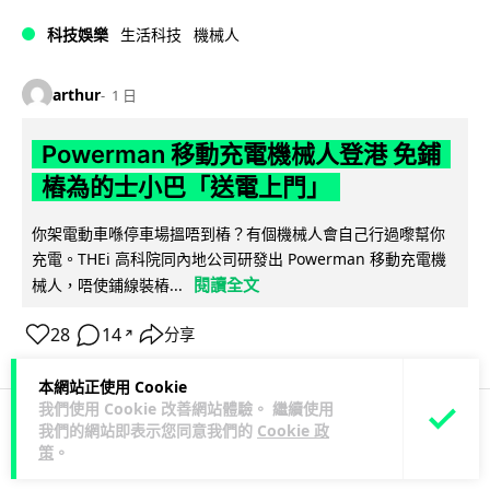
科技娛樂
生活科技
機械人
arthur
1 日
Powerman 移動充電機械人登港 免鋪
樁為的士小巴「送電上門」
你架電動車喺停車場搵唔到樁？有個機械人會自己行過嚟幫你
充電。THEi 高科院同內地公司研發出 Powerman 移動充電機
閱讀全文
械人，唔使鋪線裝樁...
28
14
分享
↗
本網站正使用 Cookie
我們使用 Cookie 改善網站體驗。 繼續使用
我們的網站即表示您同意我們的
Cookie 政
科技娛樂
生活科技
機械人
策
。