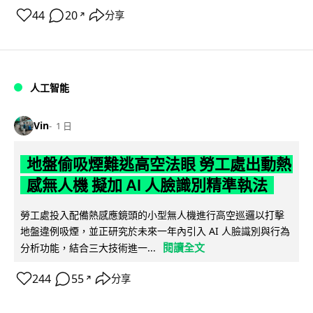
44
20
分享
↗
人工智能
Vin
1 日
地盤偷吸煙難逃高空法眼 勞工處出動熱
感無人機 擬加 AI 人臉識別精準執法
勞工處投入配備熱感應鏡頭的小型無人機進行高空巡邏以打擊
地盤違例吸煙，並正研究於未來一年內引入 AI 人臉識別與行為
閱讀全文
分析功能，結合三大技術進一...
244
55
分享
↗