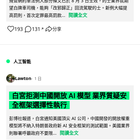
規管網約車法例大部分條文已於 8 月 3 日生效，的士業界就期
望白牌車司機，能夠「改邪歸正」回流駕駛的士。新例大幅提
閱讀全文
高罰則，首次定罪最高罰款...
193
131
分享
↗
人工智能
Lawton
1 日
白宮拒測中國開放 AI 模型 業界質疑安
全框架選擇性執行
彭博社報道，白宮通知美國頂尖 AI 公司，中國開發的開放權重
模型將不納入特朗普政府新 AI 安全框架的測試範圍。美國業界
閱讀全文
則聯署呼籲政府不要限...