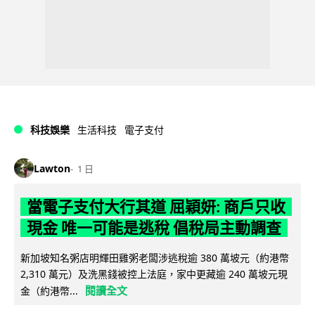
科技娛樂
生活科技
電子支付
Lawton
1 日
當電子支付大行其道 屈穎妍: 商戶只收
現金 唯一可能是逃稅 倡稅局主動調查
新加坡知名粥店明輝田雞粥老闆涉逃稅逾 380 萬坡元（約港幣
2,310 萬元）及洗黑錢被控上法庭，家中更藏逾 240 萬坡元現
閱讀全文
金（約港幣...