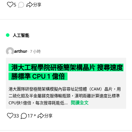
5
分享
人工智能
arthur
7 小時
港大工程學院研極簡架構晶片 搜尋速度
勝標準 CPU 1 億倍
港大團隊研發極簡架構模擬內容尋址記憶體（CAM）晶片，用
二硫化鉬及半金屬銻克服傳輸瓶頸，漢明距離計算速度比標準
閱讀全文
CPU快1億倍，每次搜尋耗能低...
33
17
分享
↗