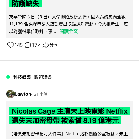
防護缺失
東華學院今日（5 日）大學聯招放榜之際，因人為疏忽向全數
11,139 名課程申請人錯誤發出取錄通知電郵，令大批考生一度
閱讀全文
以為獲得學位取錄，事...
145
17
分享
↗
科技娛樂
影視娛樂
Lawton
21 小時
Nicolas Cage 主演未上映電影 Netflix
遺失未加密母帶 被索償 8.19 億港元
【唔見未加密母帶咁大件事】Netflix 洛杉磯辦公室被竊，未上