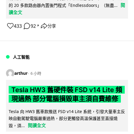
閱
的 20 多款路由器內置後門程式「Endlessdoors」（無盡...
讀全文
433
92
分享
↗
人工智能
arthur
6 小時
Tesla HW3 舊硬件裝 FSD v14 Lite 頻
現過熱 部分電腦損毀車主須自費維修
Tesla 向 HW3 舊車款推送 FSD v14 Lite 系統，引發大量車主反
映自動駕駛電腦嚴重過熱，部分更觸發高溫保護甚至直接燒
閱讀全文
毀，須...