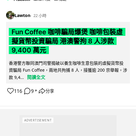
Lawton
22 小時
Fun Coffee 咖啡騙局爆煲 咖啡包裝虛
擬貨幣投資騙局 港澳警拘 8 人涉款
9,400 萬元
香港警方聯同澳門司警搗破以養生咖啡生意包裝的虛擬貨幣投
資騙局 Fun Coffee，兩地共拘捕 8 人，接獲逾 200 宗舉報，涉
閱讀全文
款 9,4...
116
9
分享
↗
ADVERTISEMENT