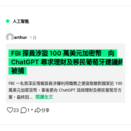
人工智能
arthur
1 日
FBI 探員涉盜 100 萬美元加密幣 向
ChatGPT 尋求理財及移民葡萄牙建議終
被捕
FBI 一名資深反情報探員涉嫌利用職務之便盜取敵對國家近 100
萬美元加密貨幣，事後更向 ChatGPT 諮詢理財及移民葡萄牙方
閱讀全文
案，最終因...
23
1
分享
↗