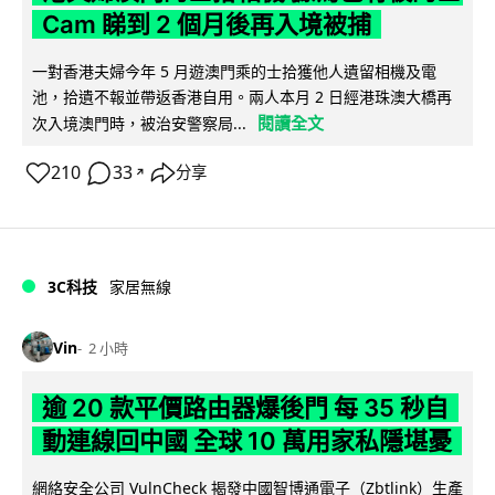
Cam 睇到 2 個月後再入境被捕
一對香港夫婦今年 5 月遊澳門乘的士拾獲他人遺留相機及電
池，拾遺不報並帶返香港自用。兩人本月 2 日經港珠澳大橋再
閱讀全文
次入境澳門時，被治安警察局...
210
33
分享
↗
3C科技
家居無線
Vin
2 小時
逾 20 款平價路由器爆後門 每 35 秒自
動連線回中國 全球 10 萬用家私隱堪憂
網絡安全公司 VulnCheck 揭發中國智博通電子（Zbtlink）生產