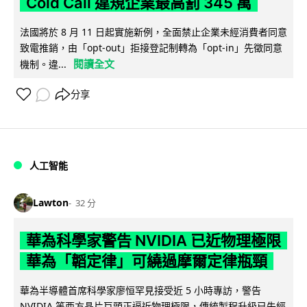
Cold Call 違規企業最高罰 345 萬
法國將於 8 月 11 日起實施新例，全面禁止企業未經消費者同意
致電推銷，由「opt-out」拒接登記制轉為「opt-in」先徵同意
閱讀全文
機制。違...
分享
人工智能
Lawton
32 分
華為科學家警告 NVIDIA 已近物理極限
華為「韜定律」可繞過摩爾定律瓶頸
華為半導體首席科學家廖恒罕見接受近 5 小時專訪，警告
NVIDIA 等西方晶片巨頭正逼近物理極限，傳統製程升級已失經