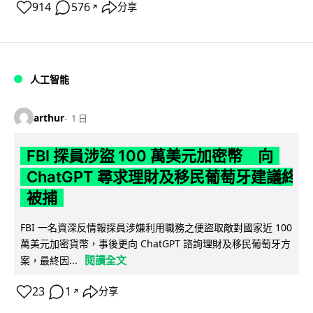
914
576
分享
↗
人工智能
arthur
1 日
FBI 探員涉盜 100 萬美元加密幣 向
ChatGPT 尋求理財及移民葡萄牙建議終
被捕
FBI 一名資深反情報探員涉嫌利用職務之便盜取敵對國家近 100
萬美元加密貨幣，事後更向 ChatGPT 諮詢理財及移民葡萄牙方
閱讀全文
案，最終因...
23
1
分享
↗