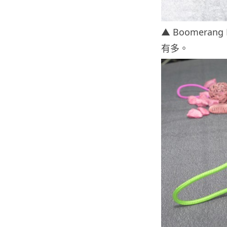
▲ Boomerang 
有多。