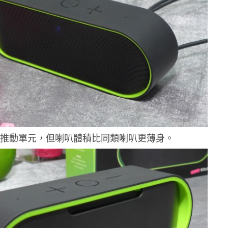
.1 推動單元，但喇叭體積比同類喇叭更薄身。