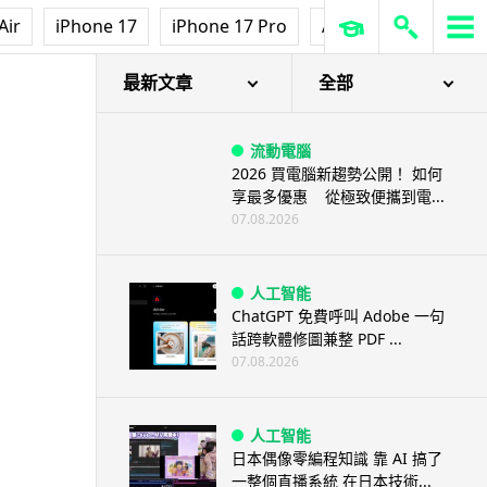
Air
iPhone 17
iPhone 17 Pro
AirPods Pro 3
Ap
最新文章
全部
流動電腦
2026 買電腦新趨勢公開！ 如何
享最多優惠 從極致便攜到電...
07.08.2026
人工智能
ChatGPT 免費呼叫 Adobe 一句
話跨軟體修圖兼整 PDF ...
07.08.2026
人工智能
日本偶像零編程知識 靠 AI 搞了
一整個直播系統 在日本技術...