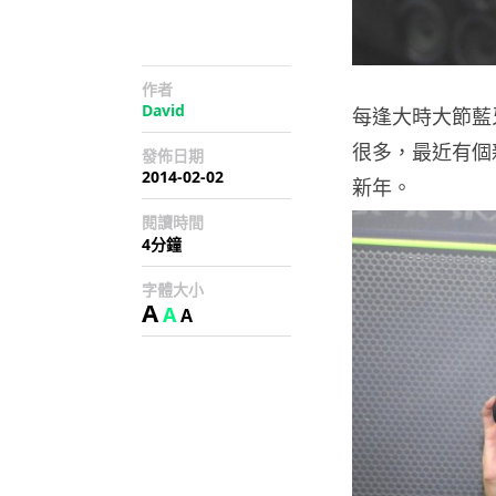
作者
David
每逢大時大節藍
很多，最近有個新
發佈日期
2014-02-02
新年。
閱讀時間
4分鐘
字體大小
A
A
A