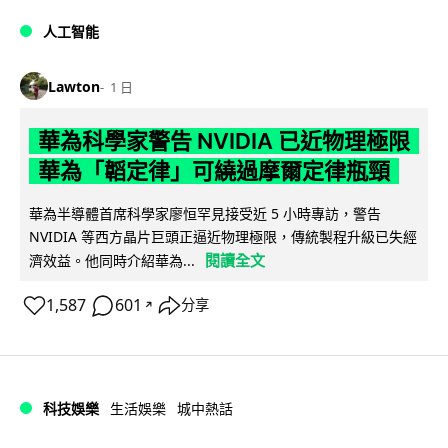
人工智能
Lawton
1 日
華為科學家警告 NVIDIA 已近物理極限
華為「韜定律」可繞過摩爾定律瓶頸
華為半導體首席科學家廖恒罕見接受近 5 小時專訪，警告
NVIDIA 等西方晶片巨頭正逼近物理極限，傳統製程升級已失經
閱讀全文
濟效益。他同時介紹華為...
1,587
601
分享
↗
科技娛樂
生活娛樂
城中熱話