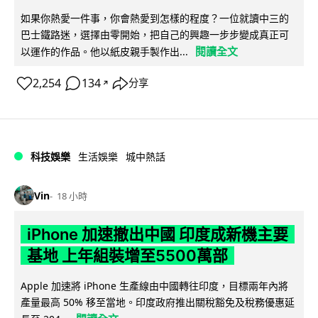
如果你熱愛一件事，你會熱愛到怎樣的程度？一位就讀中三的
巴士鐵路迷，選擇由零開始，把自己的興趣一步步變成真正可
閱讀全文
以運作的作品。他以紙皮親手製作出...
2,254
134
分享
↗
科技娛樂
生活娛樂
城中熱話
Vin
18 小時
iPhone 加速撤出中國 印度成新機主要
基地 上年組裝增至5500萬部
Apple 加速將 iPhone 生產線由中國轉往印度，目標兩年內將
產量最高 50% 移至當地。印度政府推出關稅豁免及稅務優惠延