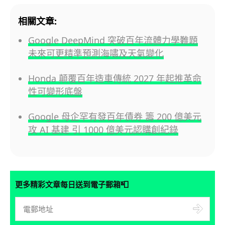
相關文章:
Google DeepMind 突破百年流體力學難題
未來可更精準預測海嘯及天氣變化
Honda 顛覆百年造車傳統 2027 年起推革命
性可變形底盤
Google 母企罕有發百年債券 籌 200 億美元
攻 AI 基建 引 1000 億美元認購創紀錄
📮
更多精彩文章每日送到電子郵箱