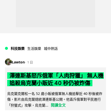
科技娛樂
生活娛樂
城中熱話
Lawton
1 日
澤連斯基怒斥俄軍「人肉狩獵」 無人機
追殺烏克蘭小販近 40 秒仍被炸傷
烏克蘭克爾松一名 52 歲小販被俄軍無人機追擊近 40 秒後被炸
傷，影片由烏克蘭總統澤連斯基公開。他直斥俄軍對平民進行
閱讀全文
「狩獵式」攻擊，烏克蘭...