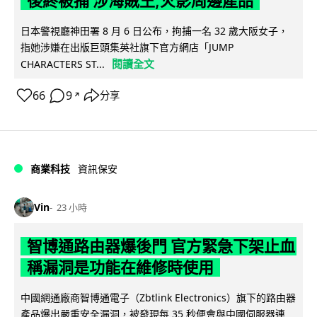
後終被捕 涉海賊王,火影周邊產品
日本警視廳神田署 8 月 6 日公布，拘捕一名 32 歲大阪女子，
指她涉嫌在出版巨頭集英社旗下官方網店「JUMP
閱讀全文
CHARACTERS ST...
66
9
分享
↗
商業科技
資訊保安
Vin
23 小時
智博通路由器爆後門 官方緊急下架止血
稱漏洞是功能在維修時使用
中國網通廠商智博通電子（Zbtlink Electronics）旗下的路由器
產品爆出嚴重安全漏洞，被發現每 35 秒便會與中國伺服器連