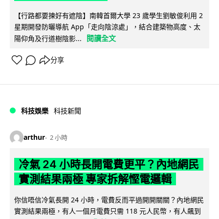
【行路都要揀好有遮陰】南韓首爾大學 23 歲學生劉敏俊利用 2
星期開發防曬導航 App「走向陰涼處」，結合建築物高度、太
閱讀全文
陽仰角及行道樹陰影...
分享
科技娛樂
科技新聞
arthur
2 小時
冷氣 24 小時長開電費更平？內地網民
實測結果兩極 專家拆解慳電邏輯
你信唔信冷氣長開 24 小時，電費反而平過開開關關？內地網民
實測結果兩極，有人一個月電費只需 118 元人民幣，有人飆到