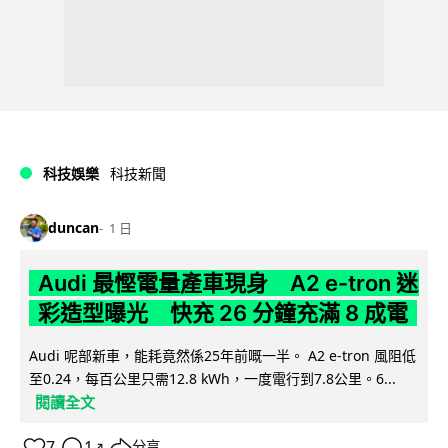
科技娛樂
科技新聞
duncan
1 日
Audi 最慳電量產車現身 A2 e-tron 迷
彩造型曝光 快充 26 分鐘充滿 8 成電
Audi 呢部新車，能耗竟然係25年前嘅一半。 A2 e-tron 風阻低
至0.24，每百公里只需12.8 kWh，一度電行到7.8公里。6...
閱讀全文
7
1
分享
↗