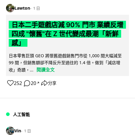
Lawton
1 日
日本二手遊戲店減 90% 門市 業績反增
四成 "懷舊"在 Z 世代變成最潮「新鮮
感」
日本零售巨頭 GEO 將懷舊遊戲銷售門市從 1,000 間大幅減至
99 間，但銷售額卻不降反升至過往的 1.4 倍。做到「減店增
閱讀全文
收」奇蹟，...
252
20
分享
↗
人工智能
Vin
1 日