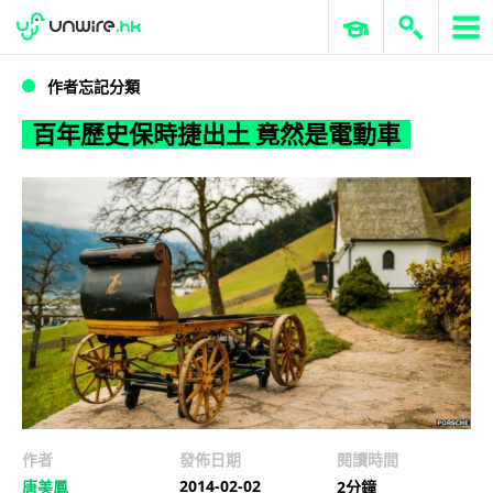
WWDC 2026
GenAI 與雲端科技專區
ERP 與商業 AI
百年歷史保時捷出土 竟然是電動車
作者忘記分類
百年歷史保時捷出土 竟然是電動車
作者
發佈日期
閱讀時間
2014-02-02
唐美鳳
2分鐘