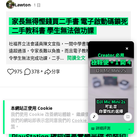
Lawton
1 日
家長無得慳錢買二手書 電子啟動碼鎖死
二手教科書 學生無法做功課
社福界立法會議員陳文宜指，一間中學書單價錢按年加 14.7%
×
遠超通漲，令家長難以負擔。而且電子教材啟動碼這項設計，
閱讀全文
令學生無法完成功課，二手...
975
378
分享
↗
科技娛樂
遊戲情報
本網站正使用 Cookie
我們使用 Cookie 改善網站體驗。 繼續使用
🎵
⛶
Lawton
1 日
我們的網站即表示您同意我們的
Cookie 政
策
。
📖 詳細評測
→
PlayStation 確認停產實體光碟 包裝印