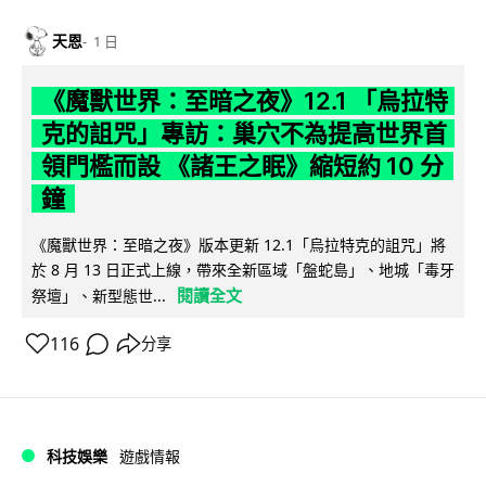
天恩
1 日
《魔獸世界：至暗之夜》12.1 「烏拉特
克的詛咒」專訪：巢穴不為提高世界首
領門檻而設 《諸王之眠》縮短約 10 分
鐘
《魔獸世界：至暗之夜》版本更新 12.1「烏拉特克的詛咒」將
於 8 月 13 日正式上線，帶來全新區域「盤蛇島」、地城「毒牙
閱讀全文
祭壇」、新型態世...
116
分享
科技娛樂
遊戲情報