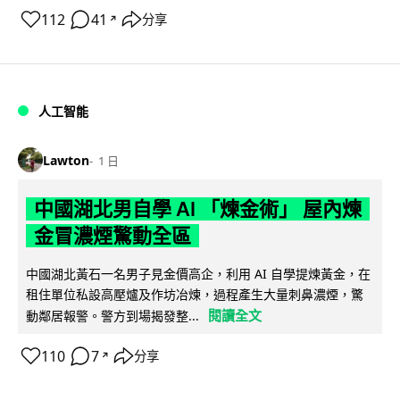
112
41
分享
↗
人工智能
Lawton
1 日
中國湖北男自學 AI 「煉金術」 屋內煉
金冒濃煙驚動全區
中國湖北黃石一名男子見金價高企，利用 AI 自學提煉黃金，在
租住單位私設高壓爐及作坊冶煉，過程產生大量刺鼻濃煙，驚
閱讀全文
動鄰居報警。警方到場揭發整...
110
7
分享
↗