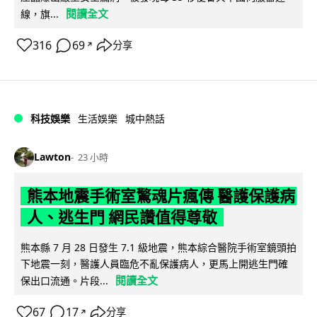
閱讀全文
線，旗...
316
69
分享
↗
科技娛樂
生活娛樂
城中熱話
Lawton
23 小時
熊本地震手術室驚魂片瘋傳 醫護保護病
人、逃生門 網民讚值得尊敬
熊本縣 7 月 28 日發生 7.1 級地震，熊本綜合醫院手術室鏡頭拍
下地震一刻，醫護人員臨危不亂保護病人，更馬上開逃生門確
閱讀全文
保出口流通。片段...
67
17
分享
↗