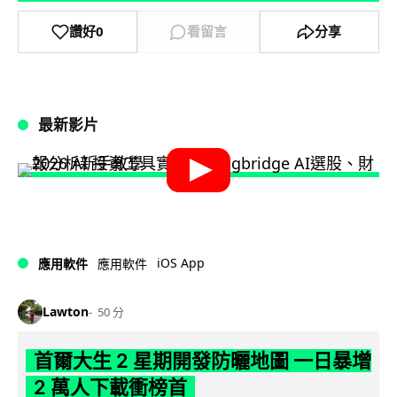
讚好
0
看留言
分享
最新影片
iOS App
應用軟件
應用軟件
Lawton
50 分
首爾大生 2 星期開發防曬地圖 一日暴增
2 萬人下載衝榜首