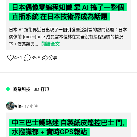
日本偶像零編程知識 靠 AI 搞了一整個
直播系統 在日本技術界成為話題
日本 AI 技術界近日出現了一個引發廣泛討論的熱門話題：日本
偶像前 Juice=Juice 成員宮本佳林在完全沒有編程經驗的情況
閱讀全文
下，僅憑藉與...
431
35
分享
↗
商業科技
3D 打印
Vin
17 小時
中三巴士鐵路迷 自製紙皮遙控巴士 門,
水撥識郁 + 實時GPS報站