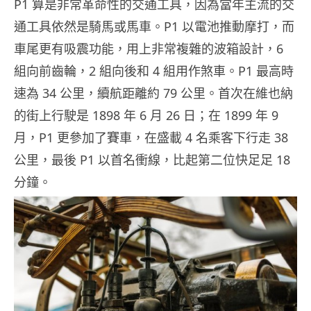
P1 算是非常革命性的交通工具，因為當年主流的交
通工具依然是騎馬或馬車。P1 以電池推動摩打，而
車尾更有吸震功能，用上非常複雜的波箱設計，6
組向前齒輪，2 組向後和 4 組用作煞車。P1 最高時
速為 34 公里，續航距離約 79 公里。首次在維也納
的街上行駛是 1898 年 6 月 26 日；在 1899 年 9
月，P1 更參加了賽車，在盛載 4 名乘客下行走 38
公里，最後 P1 以首名衝線，比起第二位快足足 18
分鐘。