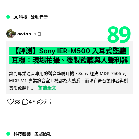
3C科技
流動音樂
89
Lawton
1 日
【評測】Sony IER-M500 入耳式監聽
耳機：現場拍攝、後製監聽與人聲利器
談到專業混音專用的聲音監聽耳機，Sony 經典 MDR-7506 到
MDR-M1 專業錄音室耳機都為人熟悉。而現在舞台製作者與創
閱讀全文
意影像製作...
38
4
分享
↗
科技娛樂
遊戲情報