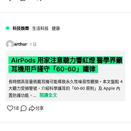
科技娛樂
生活科技
健康
arthur
1 日
AirPods 用家注意聽力響紅燈 醫學界籲
耳機用戶謹守「60-60」鐵律
長時間高音量佩戴耳機可能導致永久性噪音性聽損。本文盤點 4
大聽力受損警號，介紹科學護耳的「60-60 原則」及 Apple 內
閱讀全文
置防護功能，...
18
分享