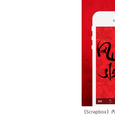
《Scrapbo