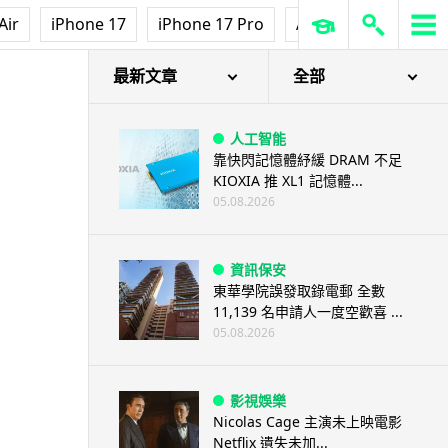
Air
iPhone 17
iPhone 17 Pro
AirPods Pro 3
Ap
最新文章
全部
人工智能
靠快閃記憶體紓緩 DRAM 不足
KIOXIA 推 XL1 記憶體...
05.08.2026
資訊保安
東華學院誤發取錄電郵 全數
11,139 名申請人一度空歡喜 ...
05.08.2026
影視娛樂
Nicolas Cage 主演未上映電影
Netflix 遺失未加...