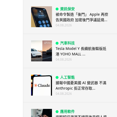
資訊保安
被命令製造「後門」 Apple 再控
告英國政府 加密後門爭議延燒...
04.08.2026
汽車科技
Tesla Model Y 長續航後驅版抵
港 YOHO MALL ...
04.08.2026
人工智能
據報中國憂美國 AI 變武器 不滿
Anthropic 拒正常存取...
04.08.2026
應用軟件
詐騙短訊源源不絕背後是個人資