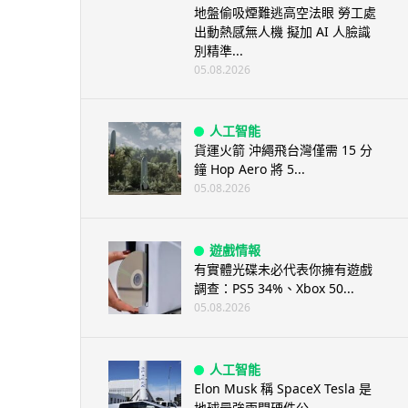
地盤偷吸煙難逃高空法眼 勞工處
出動熱感無人機 擬加 AI 人臉識
別精準...
05.08.2026
人工智能
貨運火箭 沖繩飛台灣僅需 15 分
鐘 Hop Aero 將 5...
05.08.2026
遊戲情報
有實體光碟未必代表你擁有遊戲
調查：PS5 34%、Xbox 50...
05.08.2026
人工智能
Elon Musk 稱 SpaceX Tesla 是
地球最強兩間硬件公...