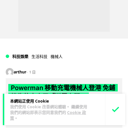
科技娛樂
生活科技
機械人
arthur
1 日
Powerman 移動充電機械人登港 免鋪
樁為的士小巴「送電上門」
本網站正使用 Cookie
我們使用 Cookie 改善網站體驗。 繼續使用
你架電動車喺停車場搵唔到樁？有個機械人會自己行過嚟幫你
我們的網站即表示您同意我們的
Cookie 政
充電。THEi 高科院同內地公司研發出 Powerman 移動充電機
策
。
閱讀全文
械人，唔使鋪線裝樁...