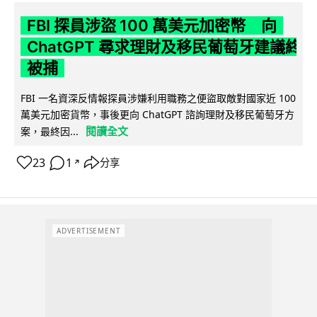
FBI 探員涉盜 100 萬美元加密幣 向
ChatGPT 尋求理財及移民葡萄牙建議終
被捕
FBI 一名資深反情報探員涉嫌利用職務之便盜取敵對國家近 100
萬美元加密貨幣，事後更向 ChatGPT 諮詢理財及移民葡萄牙方
閱讀全文
案，最終因...
23
1
分享
↗
ADVERTISEMENT