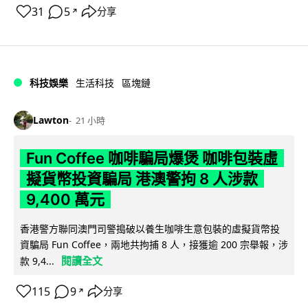
31
5
分享
↗
科技娛樂
生活科技
區塊鏈
Lawton
21 小時
Fun Coffee 咖啡騙局爆煲 咖啡包裝虛
擬貨幣投資騙局 港澳警拘 8 人涉款
9,400 萬元
香港警方聯同澳門司警搗破以養生咖啡生意包裝的虛擬貨幣投
資騙局 Fun Coffee，兩地共拘捕 8 人，接獲逾 200 宗舉報，涉
閱讀全文
款 9,4...
115
9
分享
↗