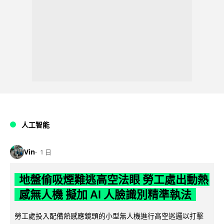
人工智能
Vin
1 日
地盤偷吸煙難逃高空法眼 勞工處出動熱
感無人機 擬加 AI 人臉識別精準執法
勞工處投入配備熱感應鏡頭的小型無人機進行高空巡邏以打擊