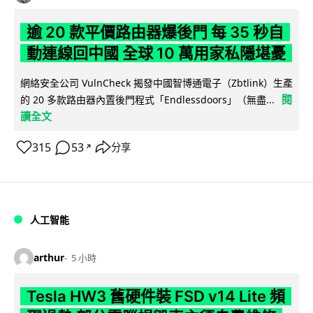
逾 20 款平價路由器爆後門 每 35 秒自
動連線回中國 全球 10 萬用家私隱堪憂
網絡安全公司 VulnCheck 揭發中國智博通電子（Zbtlink）生產
閱
的 20 多款路由器內置後門程式「Endlessdoors」（無盡...
讀全文
315
53
分享
↗
人工智能
arthur
5 小時
Tesla HW3 舊硬件裝 FSD v14 Lite 頻