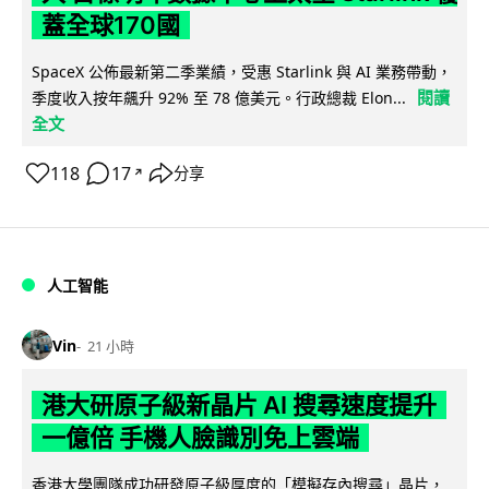
蓋全球170國
SpaceX 公佈最新第二季業績，受惠 Starlink 與 AI 業務帶動，
閱讀
季度收入按年飆升 92% 至 78 億美元。行政總裁 Elon...
全文
118
17
分享
↗
人工智能
Vin
21 小時
港大研原子級新晶片 AI 搜尋速度提升
一億倍 手機人臉識別免上雲端
香港大學團隊成功研發原子級厚度的「模擬存內搜尋」晶片，