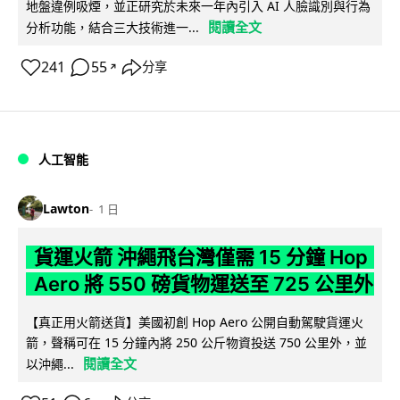
地盤違例吸煙，並正研究於未來一年內引入 AI 人臉識別與行為
閱讀全文
分析功能，結合三大技術進一...
241
55
分享
↗
人工智能
Lawton
1 日
貨運火箭 沖繩飛台灣僅需 15 分鐘 Hop
Aero 將 550 磅貨物運送至 725 公里外
【真正用火箭送貨】美國初創 Hop Aero 公開自動駕駛貨運火
箭，聲稱可在 15 分鐘內將 250 公斤物資投送 750 公里外，並
閱讀全文
以沖繩...