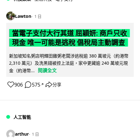
Lawton
1 日
當電子支付大行其道 屈穎妍: 商戶只收
現金 唯一可能是逃稅 倡稅局主動調查
新加坡知名粥店明輝田雞粥老闆涉逃稅逾 380 萬坡元（約港幣
2,310 萬元）及洗黑錢被控上法庭，家中更藏逾 240 萬坡元現
閱讀全文
金（約港幣...
906
575
分享
↗
人工智能
arthur
1 日