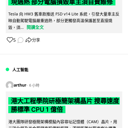
現過熱 部分電腦損毀車主須自費維修
Tesla 向 HW3 舊車款推送 FSD v14 Lite 系統，引發大量車主反
映自動駕駛電腦嚴重過熱，部分更觸發高溫保護甚至直接燒
閱讀全文
毀，須...
5
分享
人工智能
arthur
6 小時
港大工程學院研極簡架構晶片 搜尋速度
勝標準 CPU 1 億倍
港大團隊研發極簡架構模擬內容尋址記憶體（CAM）晶片，用