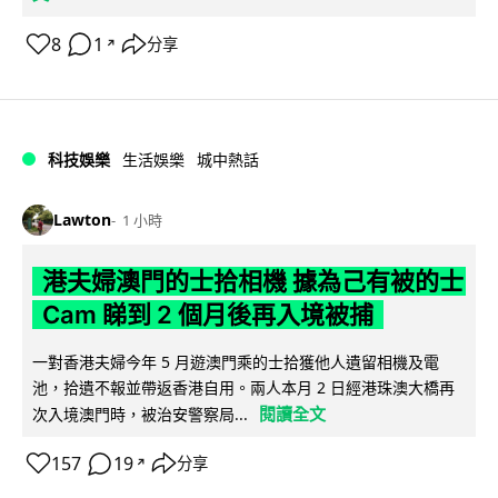
8
1
分享
↗
科技娛樂
生活娛樂
城中熱話
Lawton
1 小時
港夫婦澳門的士拾相機 據為己有被的士
Cam 睇到 2 個月後再入境被捕
一對香港夫婦今年 5 月遊澳門乘的士拾獲他人遺留相機及電
池，拾遺不報並帶返香港自用。兩人本月 2 日經港珠澳大橋再
閱讀全文
次入境澳門時，被治安警察局...
157
19
分享
↗