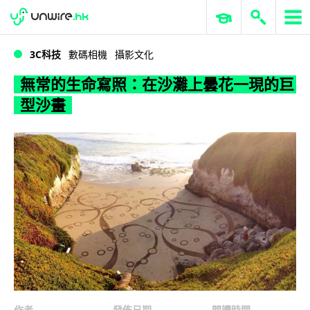
WWDC 2026
GenAI 與雲端科技專區
ERP 與商業 AI
無常的生命寫照：在沙灘上曇花一現的巨型沙畫
3C科技
數碼相機
攝影文化
無常的生命寫照：在沙灘上曇花一現的巨
型沙畫
作者
發佈日期
閱讀時間