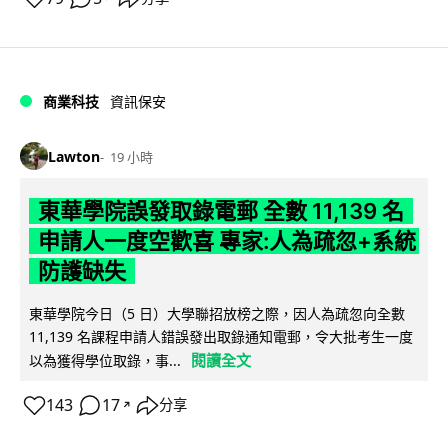
商業科技
資訊保安
Lawton
19 小時
東華學院誤發取錄電郵 全數 11,139 名
申請人一度空歡喜 專家:人為疏忽+系統
防護缺失
東華學院今日（5 日）大學聯招放榜之際，因人為疏忽向全數
11,139 名課程申請人錯誤發出取錄通知電郵，令大批考生一度
閱讀全文
以為獲得學位取錄，事...
143
17
分享
↗