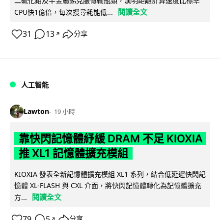
二硫化鉬及半金屬銻克服傳輸瓶頸，漢明距離計算速度比標準
閱讀全文
CPU快1億倍，每次搜尋耗能低...
31
13
分享
↗
人工智能
Lawton
19 小時
靠快閃記憶體紓緩 DRAM 不足 KIOXIA
推 XL1 記憶體擴充模組
KIOXIA 發表全新記憶體擴充模組 XL1 系列，結合低延遲快閃記
憶體 XL-FLASH 與 CXL 介面，將快閃記憶體轉化為記憶體擴充
閱讀全文
方...
79
5
分享
↗