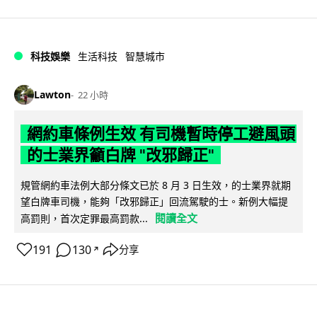
科技娛樂
生活科技
智慧城市
Lawton
22 小時
網約車條例生效 有司機暫時停工避風頭
的士業界籲白牌 "改邪歸正"
規管網約車法例大部分條文已於 8 月 3 日生效，的士業界就期
望白牌車司機，能夠「改邪歸正」回流駕駛的士。新例大幅提
閱讀全文
高罰則，首次定罪最高罰款...
191
130
分享
↗