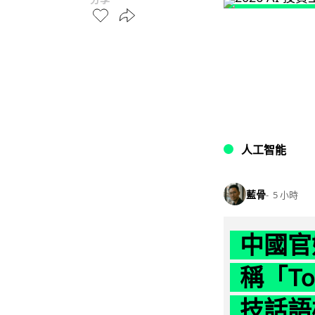
人工智能
藍骨
5 小時
中國官
稱「To
技話語