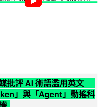
媒批評 AI 術語濫用英文
ken」與「Agent」動搖科
權