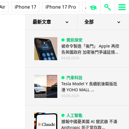
Air
iPhone 17
iPhone 17 Pro
AirPods Pro 3
Ap
最新文章
全部
資訊保安
被命令製造「後門」 Apple 再控
告英國政府 加密後門爭議延燒...
04.08.2026
汽車科技
Tesla Model Y 長續航後驅版抵
港 YOHO MALL ...
04.08.2026
人工智能
據報中國憂美國 AI 變武器 不滿
Anthropic 拒正常存取...