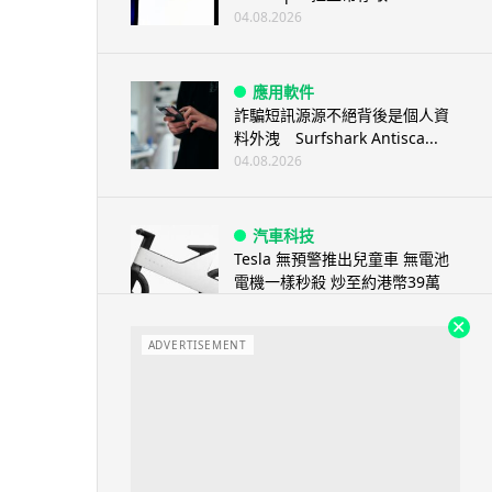
04.08.2026
應用軟件
詐騙短訊源源不絕背後是個人資
料外洩 Surfshark Antisca...
04.08.2026
汽車科技
Tesla 無預警推出兒童車 無電池
電機一樣秒殺 炒至約港幣39萬
04.08.2026
ADVERTISEMENT
iPhone app
歐盟再發功 Apple 終答應
iPhone 跨機剪貼簿將可貼 ...
04.08.2026