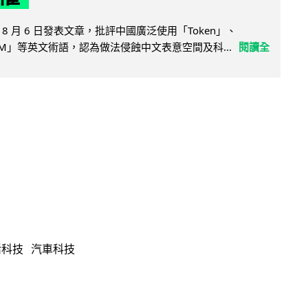
8 月 6 日發表文章，批評中國廣泛使用「Token」、
LLM」等英文術語，認為做法侵蝕中文表意空間及科...
閱讀全
活科技
汽車科技