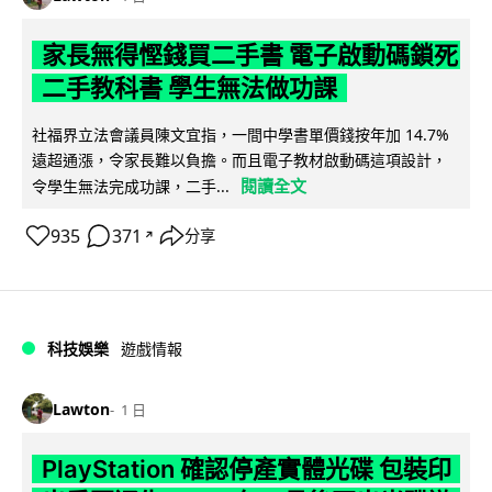
家長無得慳錢買二手書 電子啟動碼鎖死
二手教科書 學生無法做功課
社福界立法會議員陳文宜指，一間中學書單價錢按年加 14.7%
遠超通漲，令家長難以負擔。而且電子教材啟動碼這項設計，
閱讀全文
令學生無法完成功課，二手...
935
371
分享
↗
科技娛樂
遊戲情報
Lawton
1 日
PlayStation 確認停產實體光碟 包裝印