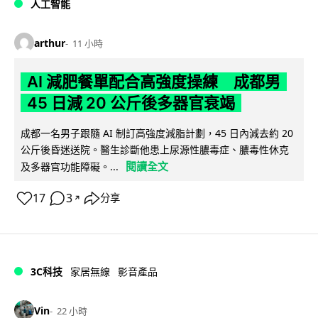
人工智能
arthur
11 小時
AI 減肥餐單配合高強度操練 成都男
45 日減 20 公斤後多器官衰竭
成都一名男子跟隨 AI 制訂高強度減脂計劃，45 日內減去約 20
公斤後昏迷送院。醫生診斷他患上尿源性膿毒症、膿毒性休克
閱讀全文
及多器官功能障礙。...
17
3
分享
↗
3C科技
家居無線
影音產品
Vin
22 小時