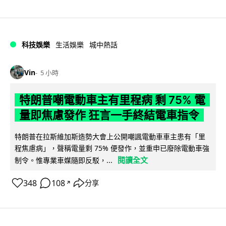
科技娛樂
生活娛樂
城中熱話
Vin
5 小時
特朗普嘲電動車主有里程病 剩 75% 電
量即焦慮發作 狂言一手終結電車指令
特朗普在拉斯維加斯造勢大會上公開嘲諷電動車車主患有「里
程焦慮病」，聲稱電量剩 75% 便發作，並重申已廢除電動車強
閱讀全文
制令。惟專業車媒隨即反駁，...
348
108
分享
↗