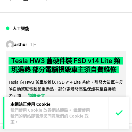
人工智能
arthur
1 日
Tesla HW3 舊硬件裝 FSD v14 Lite 頻
現過熱 部分電腦損毀車主須自費維修
Tesla 向 HW3 舊車款推送 FSD v14 Lite 系統，引發大量車主反
映自動駕駛電腦嚴重過熱，部分更觸發高溫保護甚至直接燒
閱讀全文
毀，須...
本網站正使用 Cookie
10
1
分享
↗
我們使用 Cookie 改善網站體驗。 繼續使用
我們的網站即表示您同意我們的
Cookie 政
策
。