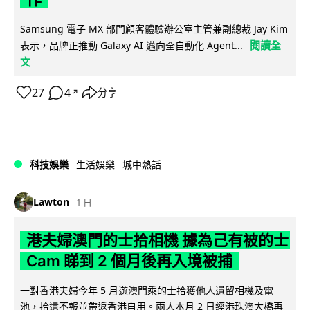
Samsung 電子 MX 部門顧客體驗辦公室主管兼副總裁 Jay Kim
閱讀全
表示，品牌正推動 Galaxy AI 邁向全自動化 Agent...
文
27
4
分享
↗
科技娛樂
生活娛樂
城中熱話
Lawton
1 日
港夫婦澳門的士拾相機 據為己有被的士
Cam 睇到 2 個月後再入境被捕
一對香港夫婦今年 5 月遊澳門乘的士拾獲他人遺留相機及電
池，拾遺不報並帶返香港自用。兩人本月 2 日經港珠澳大橋再