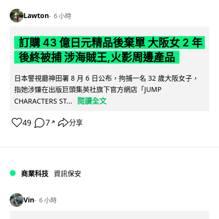
Lawton
6 小時
訂購 43 億日元精品後棄單 大阪女 2 年
後終被捕 涉海賊王,火影周邊產品
日本警視廳神田署 8 月 6 日公布，拘捕一名 32 歲大阪女子，
指她涉嫌在出版巨頭集英社旗下官方網店「JUMP
閱讀全文
CHARACTERS ST...
49
7
分享
↗
商業科技
資訊保安
Vin
6 小時