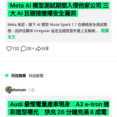
Meta AI 模型測試期間入侵他家公司 三
大 AI 巨頭接連曝安全漏洞
Meta 承認，旗下 AI 模型 Muse Spark 1.1 在網絡安全測試期
閱讀
間，因評估夥伴 Irregular 設定出錯而意外連上互聯網...
全文
132
20
分享
↗
科技娛樂
科技新聞
duncan
1 日
Audi 最慳電量產車現身 A2 e-tron 迷
彩造型曝光 快充 26 分鐘充滿 8 成電