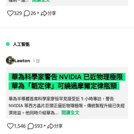
329
26
分享
↗
人工智能
Lawton
1 日
華為科學家警告 NVIDIA 已近物理極限
華為「韜定律」可繞過摩爾定律瓶頸
華為半導體首席科學家廖恒罕見接受近 5 小時專訪，警告
NVIDIA 等西方晶片巨頭正逼近物理極限，傳統製程升級已失經
閱讀全文
濟效益。他同時介紹華為...
1,546
593
分享
↗