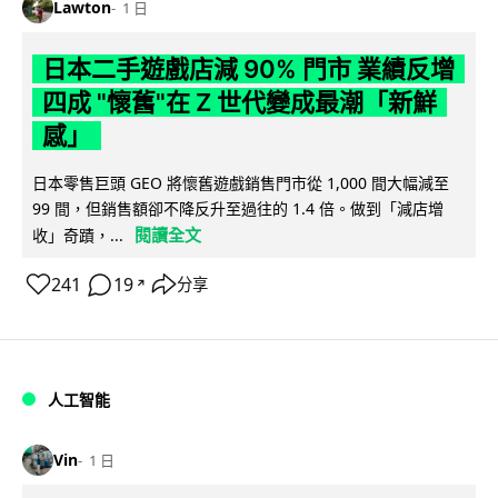
Lawton
1 日
日本二手遊戲店減 90% 門市 業績反增
四成 "懷舊"在 Z 世代變成最潮「新鮮
感」
日本零售巨頭 GEO 將懷舊遊戲銷售門市從 1,000 間大幅減至
99 間，但銷售額卻不降反升至過往的 1.4 倍。做到「減店增
閱讀全文
收」奇蹟，...
241
19
分享
↗
人工智能
Vin
1 日