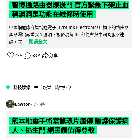
智博通路由器爆後門 官方緊急下架止血
稱漏洞是功能在維修時使用
中國網通廠商智博通電子（Zbtlink Electronics）旗下的路由器
產品爆出嚴重安全漏洞，被發現每 35 秒便會與中國伺服器連
閱讀全文
線，旗...
229
58
分享
↗
科技娛樂
生活娛樂
城中熱話
Lawton
7 小時
熊本地震手術室驚魂片瘋傳 醫護保護病
人、逃生門 網民讚值得尊敬