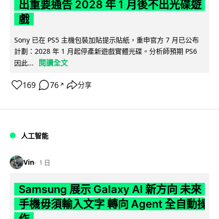
出重要通告 2028 年 1 月後不出光碟遊
戲
Sony 已在 PS5 主機包裝加貼提示貼紙，重申官方 7 月已公布
計劃：2028 年 1 月起停產新遊戲實體光碟。分析師預期 PS6
閱讀全文
因此...
169
76
分享
↗
人工智能
Vin
1 日
Samsung 展示 Galaxy AI 新方向 未來
手機毋須輸入文字 轉向 Agent 全自動操
作