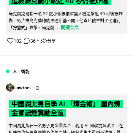
追殺烏克蘭小販近 40 秒仍被炸傷
烏克蘭克爾松一名 52 歲小販被俄軍無人機追擊近 40 秒後被炸
傷，影片由烏克蘭總統澤連斯基公開。他直斥俄軍對平民進行
閱讀全文
「狩獵式」攻擊，烏克蘭...
102
36
分享
↗
人工智能
Lawton
1 日
中國湖北男自學 AI 「煉金術」 屋內煉
金冒濃煙驚動全區
中國湖北黃石一名男子見金價高企，利用 AI 自學提煉黃金，在
租住單位私設高壓爐及作坊冶煉，過程產生大量刺鼻濃煙，驚