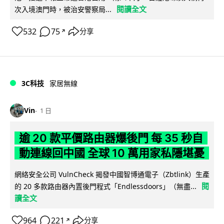
閱讀全文
次入境澳門時，被治安警察局...
532
75
分享
↗
3C科技
家居無線
Vin
1 日
逾 20 款平價路由器爆後門 每 35 秒自
動連線回中國 全球 10 萬用家私隱堪憂
網絡安全公司 VulnCheck 揭發中國智博通電子（Zbtlink）生產
閱
的 20 多款路由器內置後門程式「Endlessdoors」（無盡...
讀全文
964
221
分享
↗