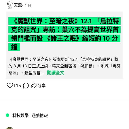
天恩
1 日
《魔獸世界：至暗之夜》12.1 「烏拉特
克的詛咒」專訪：巢穴不為提高世界首
領門檻而設 《諸王之眠》縮短約 10 分
鐘
《魔獸世界：至暗之夜》版本更新 12.1「烏拉特克的詛咒」將
於 8 月 13 日正式上線，帶來全新區域「盤蛇島」、地城「毒牙
閱讀全文
祭壇」、新型態世...
115
分享
科技娛樂
遊戲情報