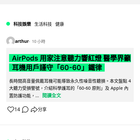
科技娛樂
生活科技
健康
arthur
10 小時
AirPods 用家注意聽力響紅燈 醫學界籲
耳機用戶謹守「60-60」鐵律
長時間高音量佩戴耳機可能導致永久性噪音性聽損。本文盤點 4
大聽力受損警號，介紹科學護耳的「60-60 原則」及 Apple 內
閱讀全文
置防護功能，...
14
分享