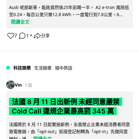
Audi 呢部新車，能耗竟然係25年前嘅一半。 A2 e-tron 風阻低
至0.24，每百公里只需12.8 kWh，一度電行到7.8公里。6...
閱讀全文
7
1
分享
↗
科技娛樂
生活娛樂
城中熱話
Vin
1 日
法國 8 月 11 日出新例 未經同意嚴禁
Cold Call 違規企業最高罰 345 萬
法國將於 8 月 11 日起實施新例，全面禁止企業未經消費者同意
致電推銷，由「opt-out」拒接登記制轉為「opt-in」先徵同意
閱讀全文
機制。違...