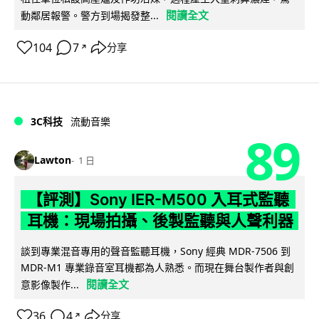
閱讀全文
動鄰居報警。警方到場揭發整...
104
7
分享
↗
3C科技
流動音樂
89
Lawton
1 日
【評測】Sony IER-M500 入耳式監聽
耳機：現場拍攝、後製監聽與人聲利器
談到專業混音專用的聲音監聽耳機，Sony 經典 MDR-7506 到
MDR-M1 專業錄音室耳機都為人熟悉。而現在舞台製作者與創
閱讀全文
意影像製作...
36
4
分享
↗