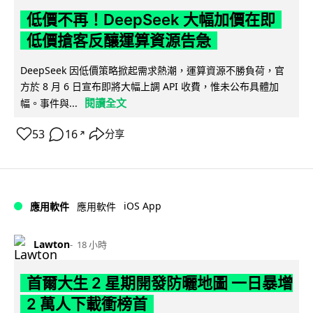
低價不再！DeepSeek 大幅加價在即
低價搶客反釀運算資源告急
DeepSeek 因低價策略掀起需求熱潮，運算資源不勝負荷，官
方於 8 月 6 日宣布即將大幅上調 API 收費，惟未公布具體加
閱讀全文
幅。事件與...
53
16
分享
↗
iOS App
應用軟件
應用軟件
Lawton
18 小時
首爾大生 2 星期開發防曬地圖 一日暴增
2 萬人下載衝榜首