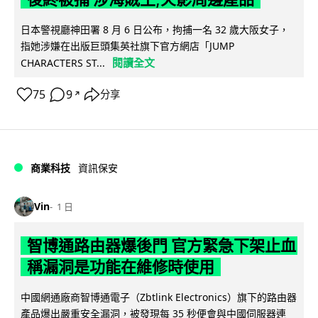
日本警視廳神田署 8 月 6 日公布，拘捕一名 32 歲大阪女子，
指她涉嫌在出版巨頭集英社旗下官方網店「JUMP
閱讀全文
CHARACTERS ST...
75
9
分享
↗
商業科技
資訊保安
Vin
1 日
智博通路由器爆後門 官方緊急下架止血
稱漏洞是功能在維修時使用
中國網通廠商智博通電子（Zbtlink Electronics）旗下的路由器
產品爆出嚴重安全漏洞，被發現每 35 秒便會與中國伺服器連