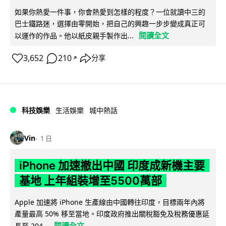
如果你熱愛一件事，你會熱愛到怎樣的程度？一位就讀中三的
巴士鐵路迷，選擇由零開始，把自己的興趣一步步變成真正可
閱讀全文
以運作的作品。他以紙皮親手製作出...
3,652
210
分享
↗
科技娛樂
生活娛樂
城中熱話
Vin
1 日
iPhone 加速撤出中國 印度成新機主要
基地 上年組裝增至5500萬部
Apple 加速將 iPhone 生產線由中國轉往印度，目標兩年內將
產量最高 50% 移至當地。印度政府推出關稅豁免及稅務優惠延
閱讀全文
長至 204...