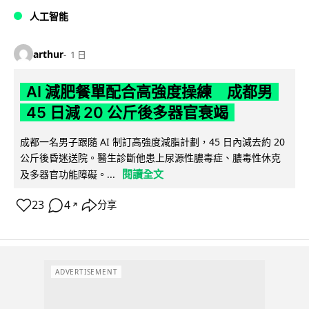
人工智能
arthur
1 日
AI 減肥餐單配合高強度操練 成都男
45 日減 20 公斤後多器官衰竭
成都一名男子跟隨 AI 制訂高強度減脂計劃，45 日內減去約 20
公斤後昏迷送院。醫生診斷他患上尿源性膿毒症、膿毒性休克
閱讀全文
及多器官功能障礙。...
23
4
分享
↗
ADVERTISEMENT