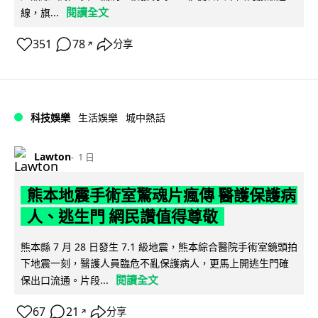
閱讀全文
線，旗...
351
78
分享
↗
科技娛樂
生活娛樂
城中熱話
Lawton
1 日
熊本地震手術室驚魂片瘋傳 醫護保護病
人、逃生門 網民讚值得尊敬
熊本縣 7 月 28 日發生 7.1 級地震，熊本綜合醫院手術室鏡頭拍
下地震一刻，醫護人員臨危不亂保護病人，更馬上開逃生門確
閱讀全文
保出口流通。片段...
67
21
分享
↗