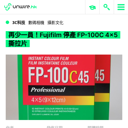
WWDC 2026
GenAI 與雲端科技專區
ERP 與商業 AI
再少一員！Fujifilm 停產 FP-100C 4×5 撕拉片
3C科技
數碼相機
攝影文化
再少一員！Fujifilm 停產 FP-100C 4×5
撕拉片
作者
發佈日期
閱讀時間