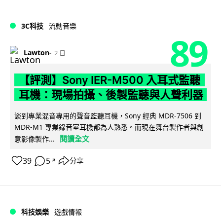
3C科技
流動音樂
89
Lawton
2 日
【評測】Sony IER-M500 入耳式監聽
耳機：現場拍攝、後製監聽與人聲利器
談到專業混音專用的聲音監聽耳機，Sony 經典 MDR-7506 到
MDR-M1 專業錄音室耳機都為人熟悉。而現在舞台製作者與創
閱讀全文
意影像製作...
39
5
分享
↗
科技娛樂
遊戲情報