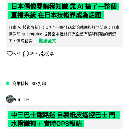
日本偶像零編程知識 靠 AI 搞了一整個
直播系統 在日本技術界成為話題
日本 AI 技術界近日出現了一個引發廣泛討論的熱門話題：日本
偶像前 Juice=Juice 成員宮本佳林在完全沒有編程經驗的情況
閱讀全文
下，僅憑藉與...
571
49
分享
↗
商業科技
3D 打印
Vin
1 日
中三巴士鐵路迷 自製紙皮遙控巴士 門,
水撥識郁 + 實時GPS報站