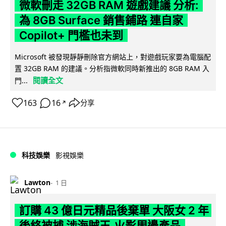
微軟刪走 32GB RAM 遊戲建議 分析:
為 8GB Surface 銷售鋪路 連自家
Copilot+ 門檻也未到
Microsoft 被發現靜靜刪除官方網站上，對遊戲玩家要為電腦配
置 32GB RAM 的建議。分析指微軟同時新推出的 8GB RAM 入
閱讀全文
門...
163
16
分享
↗
科技娛樂
影視娛樂
Lawton
1 日
訂購 43 億日元精品後棄單 大阪女 2 年
後終被捕 涉海賊王,火影周邊產品