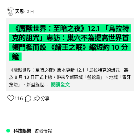
天恩
2 日
《魔獸世界：至暗之夜》12.1 「烏拉特
克的詛咒」專訪：巢穴不為提高世界首
領門檻而設 《諸王之眠》縮短約 10 分
鐘
《魔獸世界：至暗之夜》版本更新 12.1「烏拉特克的詛咒」將
於 8 月 13 日正式上線，帶來全新區域「盤蛇島」、地城「毒牙
閱讀全文
祭壇」、新型態世...
116
分享
科技娛樂
遊戲情報