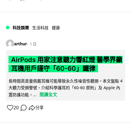
科技娛樂
生活科技
健康
arthur
1 日
AirPods 用家注意聽力響紅燈 醫學界籲
耳機用戶謹守「60-60」鐵律
長時間高音量佩戴耳機可能導致永久性噪音性聽損。本文盤點 4
大聽力受損警號，介紹科學護耳的「60-60 原則」及 Apple 內
閱讀全文
置防護功能，...
20
分享