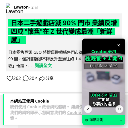
Lawton
2 日
日本二手遊戲店減 90% 門市 業績反增
四成 "懷舊"在 Z 世代變成最潮「新鮮
感」
×
日本零售巨頭 GEO 將懷舊遊戲銷售門市從 1,000 間大幅減至
99 間，但銷售額卻不降反升至過往的 1.4 倍。做到「減店增
閱讀全文
收」奇蹟，...
262
20
分享
↗
本網站正使用 Cookie
ADVERTISEMENT
我們使用 Cookie 改善網站體驗。 繼續使用
🎵
⛶
我們的網站即表示您同意我們的
Cookie 政
策
。
📖 詳細評測
→