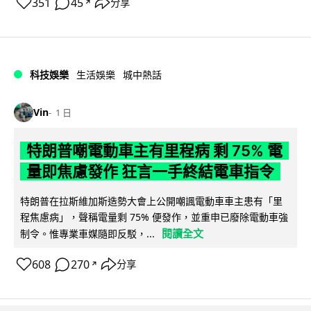
351
45
分享
↗
科技娛樂
生活娛樂
城中熱話
Vin
1 日
特朗普嘲電動車主有里程病 剩 75% 電
量即焦慮發作 狂言一手終結電車指令
特朗普在拉斯維加斯造勢大會上公開嘲諷電動車車主患有「里
程焦慮病」，聲稱電量剩 75% 便發作，並重申已廢除電動車強
閱讀全文
制令。惟專業車媒隨即反駁，...
608
270
分享
↗