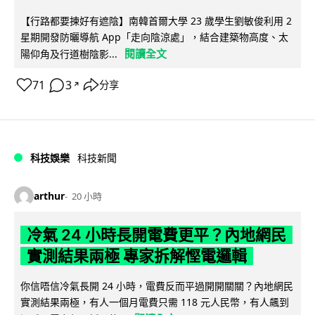
【行路都要揀好有遮陰】南韓首爾大學 23 歲學生劉敏俊利用 2
星期開發防曬導航 App「走向陰涼處」，結合建築物高度、太
閱讀全文
陽仰角及行道樹陰影...
71
3
分享
↗
科技娛樂
科技新聞
arthur
20 小時
冷氣 24 小時長開電費更平？內地網民
實測結果兩極 專家拆解慳電邏輯
你信唔信冷氣長開 24 小時，電費反而平過開開關關？內地網民
實測結果兩極，有人一個月電費只需 118 元人民幣，有人飆到