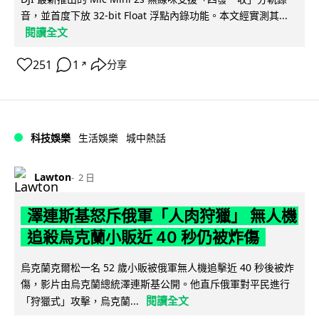
音，並首度下放 32-bit Float 浮點內錄功能。本文經實測其...
閱讀全文
251
1
分享
↗
科技娛樂
生活娛樂
城中熱話
Lawton
2 日
澤連斯基怒斥俄軍「人肉狩獵」 無人機
追殺烏克蘭小販近 40 秒仍被炸傷
烏克蘭克爾松一名 52 歲小販被俄軍無人機追擊近 40 秒後被炸
傷，影片由烏克蘭總統澤連斯基公開。他直斥俄軍對平民進行
閱讀全文
「狩獵式」攻擊，烏克蘭...