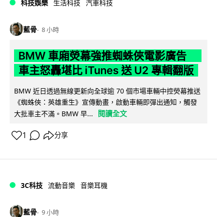
科技娛樂
生活科技
汽車科技
藍骨
8 小時
BMW 車廂熒幕強推蜘蛛俠電影廣告
車主怒轟堪比 iTunes 送 U2 專輯翻版
BMW 近日透過無線更新向全球逾 70 個市場車輛中控熒幕推送
《蜘蛛俠：英雄重生》宣傳動畫，啟動車輛即彈出通知，觸發
閱讀全文
大批車主不滿。BMW 早...
1
分享
3C科技
流動音樂
音樂耳機
藍骨
9 小時