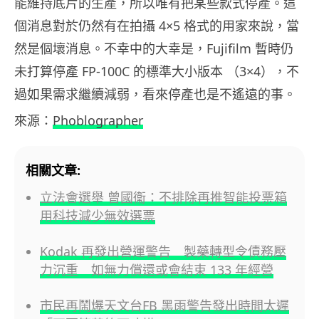
能維持底片的生產，所以唯有把某些款式停產。這
個消息對於仍然有在拍攝 4×5 格式的用家來說，當
然是個壞消息。不幸中的大幸是，Fujifilm 暫時仍
未打算停產 FP-100C 的標準大小版本 （3×4），不
過如果需求繼續減弱，看來停產也是不遙遠的事。
來源：
Phoblographer
相關文章:
立法會選舉 曾國衞：不排除再推智能投票箱
用科技減少無效選票
Kodak 再發出營運警告 製藥轉型令債務壓
力沉重 如無力償還或會結束 133 年經營
市民再鬧爆天文台FB 黑雨警告發出時間太遲