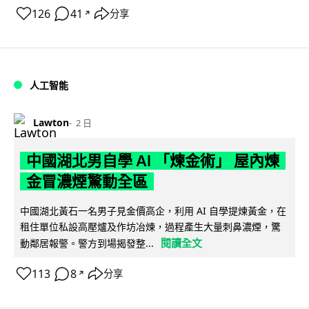
126
41
分享
↗
人工智能
Lawton
2 日
中國湖北男自學 AI 「煉金術」 屋內煉
金冒濃煙驚動全區
中國湖北黃石一名男子見金價高企，利用 AI 自學提煉黃金，在
租住單位私設高壓爐及作坊冶煉，過程產生大量刺鼻濃煙，驚
閱讀全文
動鄰居報警。警方到場揭發整...
113
8
分享
↗