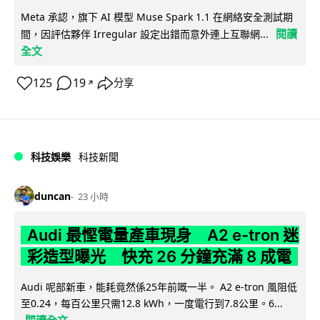
Meta 承認，旗下 AI 模型 Muse Spark 1.1 在網絡安全測試期
閱讀
間，因評估夥伴 Irregular 設定出錯而意外連上互聯網...
全文
125
19
分享
↗
科技娛樂
科技新聞
duncan
23 小時
Audi 最慳電量產車現身 A2 e-tron 迷
彩造型曝光 快充 26 分鐘充滿 8 成電
Audi 呢部新車，能耗竟然係25年前嘅一半。 A2 e-tron 風阻低
至0.24，每百公里只需12.8 kWh，一度電行到7.8公里。6...