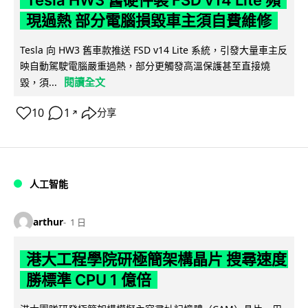
Tesla HW3 舊硬件裝 FSD v14 Lite 頻
現過熱 部分電腦損毀車主須自費維修
Tesla 向 HW3 舊車款推送 FSD v14 Lite 系統，引發大量車主反
映自動駕駛電腦嚴重過熱，部分更觸發高溫保護甚至直接燒
閱讀全文
毀，須...
10
1
分享
↗
人工智能
arthur
1 日
港大工程學院研極簡架構晶片 搜尋速度
勝標準 CPU 1 億倍