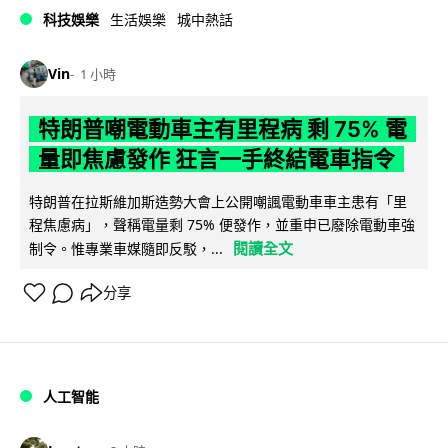
科技娛樂
生活娛樂
城中熱話
Vin
1 小時
特朗普嘲電動車主有里程病 剩 75% 電
量即焦慮發作 狂言一手終結電車指令
特朗普在拉斯維加斯造勢大會上公開嘲諷電動車車主患有「里
程焦慮病」，聲稱電量剩 75% 便發作，並重申已廢除電動車強
閱讀全文
制令。惟專業車媒隨即反駁，...
分享
人工智能