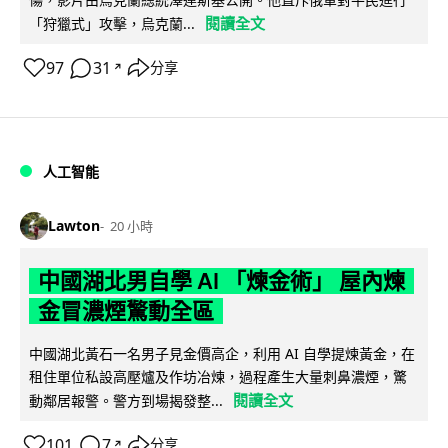
閱讀全文
「狩獵式」攻擊，烏克蘭...
97
31
分享
↗
人工智能
Lawton
20 小時
中國湖北男自學 AI 「煉金術」 屋內煉
金冒濃煙驚動全區
中國湖北黃石一名男子見金價高企，利用 AI 自學提煉黃金，在
租住單位私設高壓爐及作坊冶煉，過程產生大量刺鼻濃煙，驚
閱讀全文
動鄰居報警。警方到場揭發整...
101
7
分享
↗