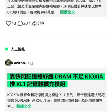
港大團隊研發極簡架構模擬內容尋址記憶體（CAM）晶片，用
二硫化鉬及半金屬銻克服傳輸瓶頸，漢明距離計算速度比標準
閱讀全文
CPU快1億倍，每次搜尋耗能低...
43
20
分享
↗
人工智能
Lawton
1 日
靠快閃記憶體紓緩 DRAM 不足 KIOXIA
推 XL1 記憶體擴充模組
KIOXIA 發表全新記憶體擴充模組 XL1 系列，結合低延遲快閃記
憶體 XL-FLASH 與 CXL 介面，將快閃記憶體轉化為記憶體擴充
閱讀全文
方...