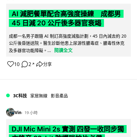
AI 減肥餐單配合高強度操練 成都男
45 日減 20 公斤後多器官衰竭
成都一名男子跟隨 AI 制訂高強度減脂計劃，45 日內減去約 20
公斤後昏迷送院。醫生診斷他患上尿源性膿毒症、膿毒性休克
閱讀全文
及多器官功能障礙。...
10
2
分享
↗
3C科技
家居無線
影音產品
Vin
19 小時
DJI Mic Mini 2s 實測 四發一收同步獨