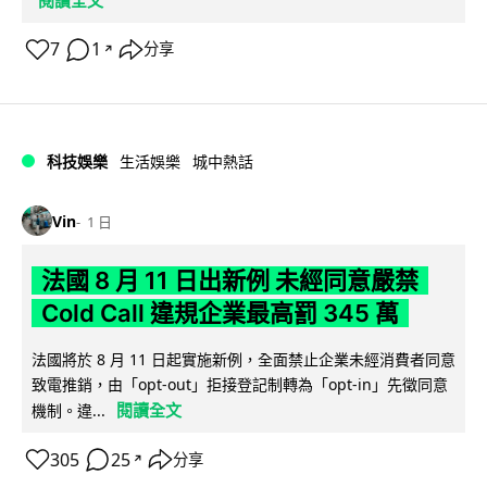
閱讀全文
7
1
分享
↗
科技娛樂
生活娛樂
城中熱話
Vin
1 日
法國 8 月 11 日出新例 未經同意嚴禁
Cold Call 違規企業最高罰 345 萬
法國將於 8 月 11 日起實施新例，全面禁止企業未經消費者同意
致電推銷，由「opt-out」拒接登記制轉為「opt-in」先徵同意
閱讀全文
機制。違...
305
25
分享
↗