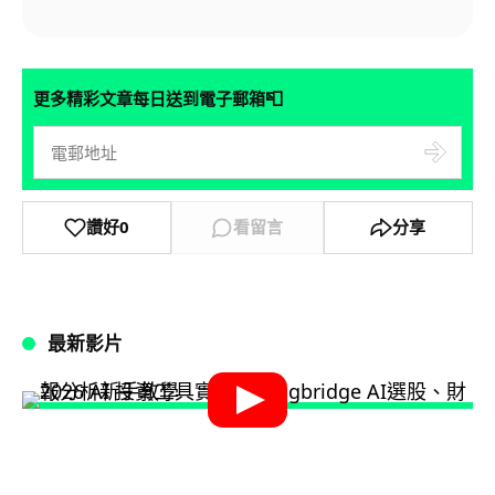
📮
更多精彩文章每日送到電子郵箱
讚好
0
看留言
分享
最新影片