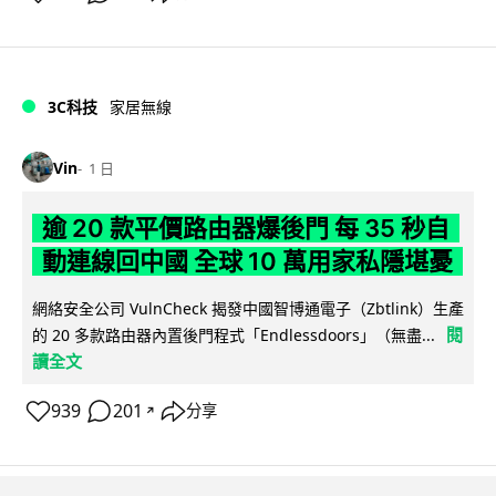
3C科技
家居無線
Vin
1 日
逾 20 款平價路由器爆後門 每 35 秒自
動連線回中國 全球 10 萬用家私隱堪憂
網絡安全公司 VulnCheck 揭發中國智博通電子（Zbtlink）生產
閱
的 20 多款路由器內置後門程式「Endlessdoors」（無盡...
讀全文
939
201
分享
↗