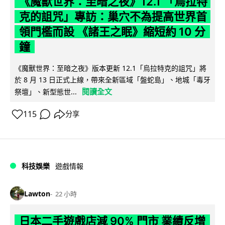
《魔獸世界：至暗之夜》12.1 「烏拉特
克的詛咒」專訪：巢穴不為提高世界首
領門檻而設 《諸王之眠》縮短約 10 分
鐘
《魔獸世界：至暗之夜》版本更新 12.1「烏拉特克的詛咒」將
於 8 月 13 日正式上線，帶來全新區域「盤蛇島」、地城「毒牙
閱讀全文
祭壇」、新型態世...
115
分享
科技娛樂
遊戲情報
Lawton
22 小時
日本二手遊戲店減 90% 門市 業績反增