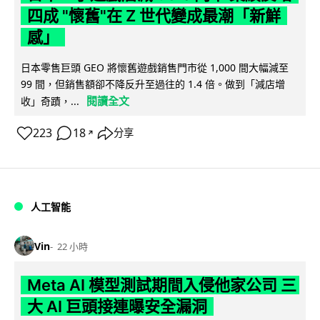
四成 "懷舊"在 Z 世代變成最潮「新鮮
感」
日本零售巨頭 GEO 將懷舊遊戲銷售門市從 1,000 間大幅減至
99 間，但銷售額卻不降反升至過往的 1.4 倍。做到「減店增
閱讀全文
收」奇蹟，...
223
18
分享
↗
人工智能
Vin
22 小時
Meta AI 模型測試期間入侵他家公司 三
大 AI 巨頭接連曝安全漏洞