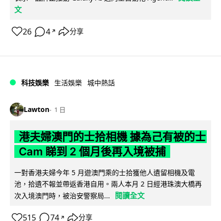
文
26
4
分享
↗
科技娛樂
生活娛樂
城中熱話
Lawton
1 日
港夫婦澳門的士拾相機 據為己有被的士
Cam 睇到 2 個月後再入境被捕
一對香港夫婦今年 5 月遊澳門乘的士拾獲他人遺留相機及電
池，拾遺不報並帶返香港自用。兩人本月 2 日經港珠澳大橋再
閱讀全文
次入境澳門時，被治安警察局...
515
74
分享
↗