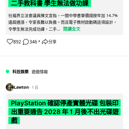
二手教科書 學生無法做功課
社福界立法會議員陳文宜指，一間中學書單價錢按年加 14.7%
遠超通漲，令家長難以負擔。而且電子教材啟動碼這項設計，
閱讀全文
令學生無法完成功課，二手...
892
346
分享
↗
科技娛樂
遊戲情報
Lawton
1 日
PlayStation 確認停產實體光碟 包裝印
出重要通告 2028 年 1 月後不出光碟遊
戲