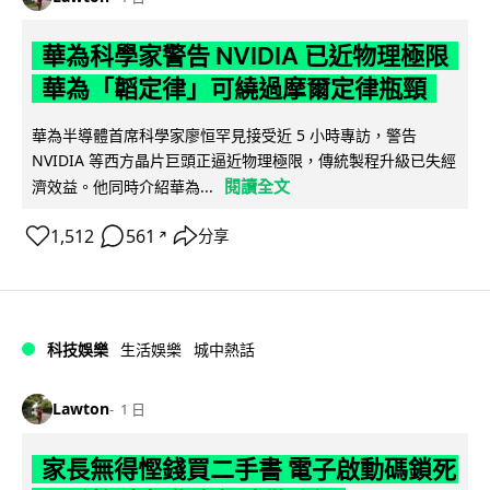
華為科學家警告 NVIDIA 已近物理極限
華為「韜定律」可繞過摩爾定律瓶頸
華為半導體首席科學家廖恒罕見接受近 5 小時專訪，警告
NVIDIA 等西方晶片巨頭正逼近物理極限，傳統製程升級已失經
閱讀全文
濟效益。他同時介紹華為...
1,512
561
分享
↗
科技娛樂
生活娛樂
城中熱話
Lawton
1 日
家長無得慳錢買二手書 電子啟動碼鎖死