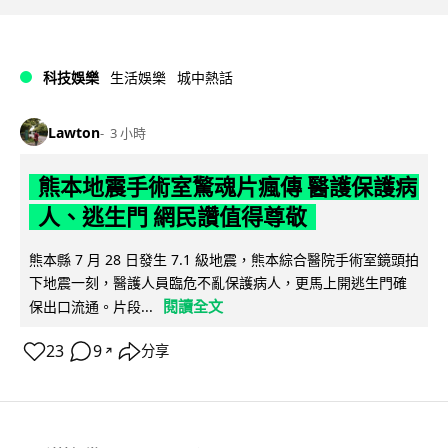
科技娛樂
生活娛樂
城中熱話
Lawton
3 小時
熊本地震手術室驚魂片瘋傳 醫護保護病
人、逃生門 網民讚值得尊敬
熊本縣 7 月 28 日發生 7.1 級地震，熊本綜合醫院手術室鏡頭拍
下地震一刻，醫護人員臨危不亂保護病人，更馬上開逃生門確
閱讀全文
保出口流通。片段...
23
9
分享
↗