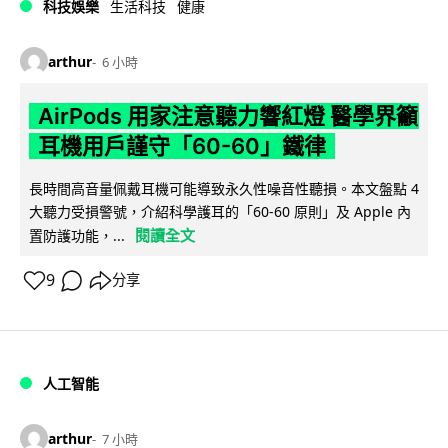
科技娛樂
生活科技
健康
arthur
6 小時
AirPods 用家注意聽力響紅燈 醫學界籲
耳機用戶謹守「60-60」鐵律
長時間高音量佩戴耳機可能導致永久性噪音性聽損。本文盤點 4
大聽力受損警號，介紹科學護耳的「60-60 原則」及 Apple 內
閱讀全文
置防護功能，...
9
分享
人工智能
arthur
7 小時