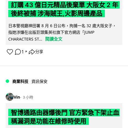
訂購 43 億日元精品後棄單 大阪女 2 年
後終被捕 涉海賊王,火影周邊產品
日本警視廳神田署 8 月 6 日公布，拘捕一名 32 歲大阪女子，
指她涉嫌在出版巨頭集英社旗下官方網店「JUMP
閱讀全文
CHARACTERS ST...
1
分享
↗
商業科技
資訊保安
Vin
3 小時
智博通路由器爆後門 官方緊急下架止血
稱漏洞是功能在維修時使用