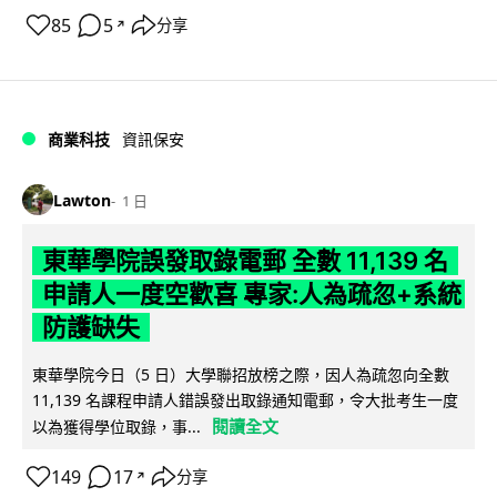
85
5
分享
↗
商業科技
資訊保安
Lawton
1 日
東華學院誤發取錄電郵 全數 11,139 名
申請人一度空歡喜 專家:人為疏忽+系統
防護缺失
東華學院今日（5 日）大學聯招放榜之際，因人為疏忽向全數
11,139 名課程申請人錯誤發出取錄通知電郵，令大批考生一度
閱讀全文
以為獲得學位取錄，事...
149
17
分享
↗