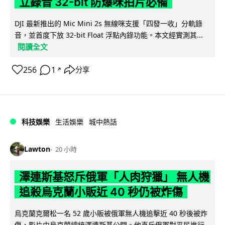
立錄音 32-bit 防爆咪拍片必備
DJI 最新推出的 Mic Mini 2s 無線咪支援「四發一收」分軌錄
音，並首度下放 32-bit Float 浮點內錄功能。本文經實測其...
閱讀全文
256
1
分享
↗
科技娛樂
生活娛樂
城中熱話
Lawton
20 小時
澤連斯基怒斥俄軍「人肉狩獵」 無人機
追殺烏克蘭小販近 40 秒仍被炸傷
烏克蘭克爾松一名 52 歲小販被俄軍無人機追擊近 40 秒後被炸
傷，影片由烏克蘭總統澤連斯基公開。他直斥俄軍對平民進行