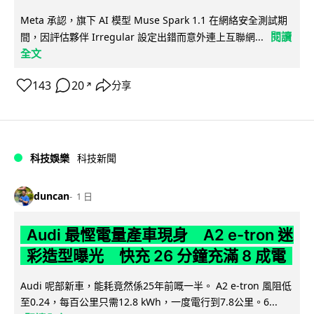
Meta 承認，旗下 AI 模型 Muse Spark 1.1 在網絡安全測試期
閱讀
間，因評估夥伴 Irregular 設定出錯而意外連上互聯網...
全文
143
20
分享
↗
科技娛樂
科技新聞
duncan
1 日
Audi 最慳電量產車現身 A2 e-tron 迷
彩造型曝光 快充 26 分鐘充滿 8 成電
Audi 呢部新車，能耗竟然係25年前嘅一半。 A2 e-tron 風阻低
至0.24，每百公里只需12.8 kWh，一度電行到7.8公里。6...