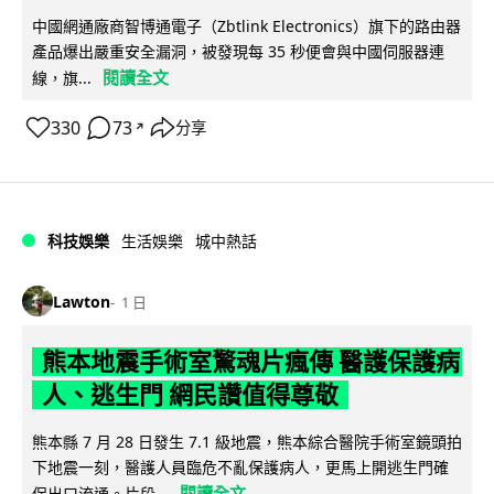
中國網通廠商智博通電子（Zbtlink Electronics）旗下的路由器
產品爆出嚴重安全漏洞，被發現每 35 秒便會與中國伺服器連
閱讀全文
線，旗...
330
73
分享
↗
科技娛樂
生活娛樂
城中熱話
Lawton
1 日
熊本地震手術室驚魂片瘋傳 醫護保護病
人、逃生門 網民讚值得尊敬
熊本縣 7 月 28 日發生 7.1 級地震，熊本綜合醫院手術室鏡頭拍
下地震一刻，醫護人員臨危不亂保護病人，更馬上開逃生門確
閱讀全文
保出口流通。片段...