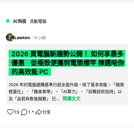
3C科技
流動電腦
Lawton
19 小時
2026 買電腦新趨勢公開！ 如何享最多
優惠 從極致便攜到電競標竿 揀選啱你
的高效能 PC
2026 年的電腦選購基準已經全面升級。除了基本效能，「極致
輕量化」、「機身美學」、「AI算力」、「前瞻技術加持」以
閱讀全文
及「品質與售後服務」 已...
19
1
分享
↗