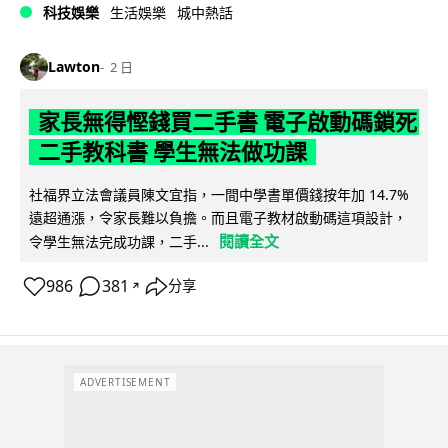
科技娛樂
生活娛樂
城中熱話
Lawton
2 日
家長無得慳錢買二手書 電子啟動碼鎖死
二手教科書 學生無法做功課
社福界立法會議員陳文宜指，一間中學書單價錢按年加 14.7%
遠超通漲，令家長難以負擔。而且電子教材啟動碼這項設計，
閱讀全文
令學生無法完成功課，二手...
986
381
分享
↗
ADVERTISEMENT