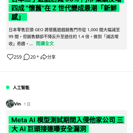
四成 "懷舊"在 Z 世代變成最潮「新鮮
感」
日本零售巨頭 GEO 將懷舊遊戲銷售門市從 1,000 間大幅減至
99 間，但銷售額卻不降反升至過往的 1.4 倍。做到「減店增
閱讀全文
收」奇蹟，...
259
20
分享
↗
人工智能
Vin
1 日
Meta AI 模型測試期間入侵他家公司 三
大 AI 巨頭接連曝安全漏洞