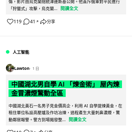
傷，影片由烏克蘭總統澤連斯基公開。他直斥俄軍對平民進行
閱讀全文
「狩獵式」攻擊，烏克蘭...
119
41
分享
↗
人工智能
Lawton
1 日
中國湖北男自學 AI 「煉金術」 屋內煉
金冒濃煙驚動全區
中國湖北黃石一名男子見金價高企，利用 AI 自學提煉黃金，在
租住單位私設高壓爐及作坊冶煉，過程產生大量刺鼻濃煙，驚
閱讀全文
動鄰居報警。警方到場揭發整...