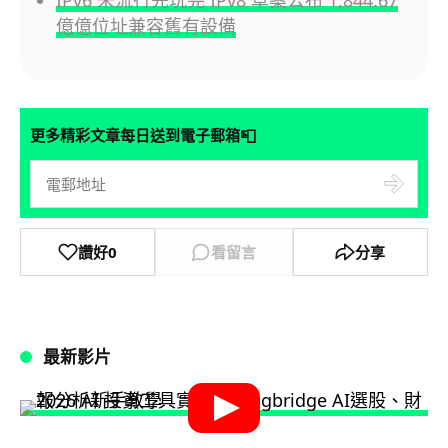
IPv6 未流行先玩完 IPv8 草案公布 1,844.67
億億位址兼容舊有設備
📮
更多精彩文章每日送到電子郵箱
讚好
0
看留言
分享
最新影片