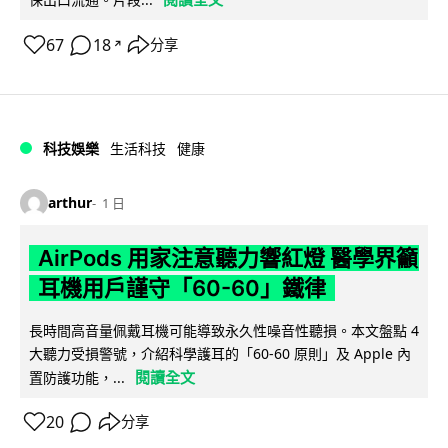
67
18
分享
↗
科技娛樂
生活科技
健康
arthur
1 日
AirPods 用家注意聽力響紅燈 醫學界籲
耳機用戶謹守「60-60」鐵律
長時間高音量佩戴耳機可能導致永久性噪音性聽損。本文盤點 4
大聽力受損警號，介紹科學護耳的「60-60 原則」及 Apple 內
閱讀全文
置防護功能，...
20
分享