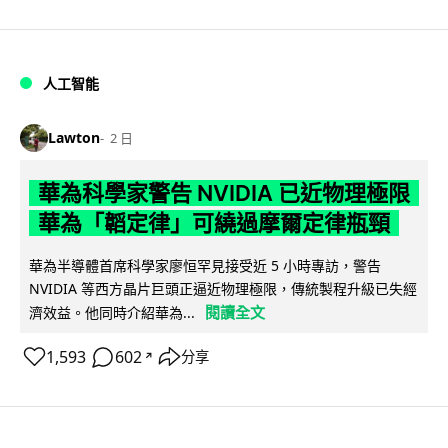
人工智能
Lawton
2 日
華為科學家警告 NVIDIA 已近物理極限
華為「韜定律」可繞過摩爾定律瓶頸
華為半導體首席科學家廖恒罕見接受近 5 小時專訪，警告
NVIDIA 等西方晶片巨頭正逼近物理極限，傳統製程升級已失經
閱讀全文
濟效益。他同時介紹華為...
1,593
602
分享
↗