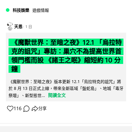
科技娛樂
遊戲情報
天恩
1 日
《魔獸世界：至暗之夜》12.1 「烏拉特
克的詛咒」專訪：巢穴不為提高世界首
領門檻而設 《諸王之眠》縮短約 10 分
鐘
《魔獸世界：至暗之夜》版本更新 12.1「烏拉特克的詛咒」將
於 8 月 13 日正式上線，帶來全新區域「盤蛇島」、地城「毒牙
閱讀全文
祭壇」、新型態世...
116
分享