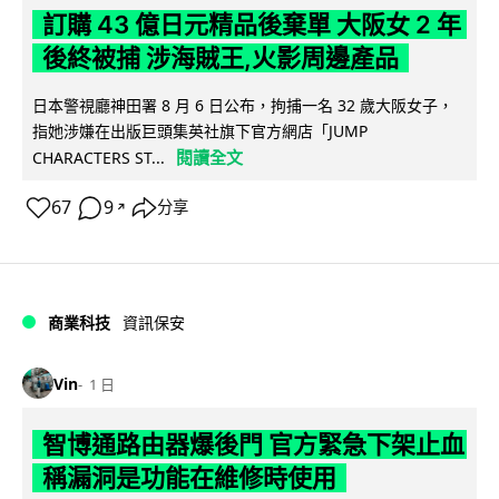
訂購 43 億日元精品後棄單 大阪女 2 年
後終被捕 涉海賊王,火影周邊產品
日本警視廳神田署 8 月 6 日公布，拘捕一名 32 歲大阪女子，
指她涉嫌在出版巨頭集英社旗下官方網店「JUMP
閱讀全文
CHARACTERS ST...
67
9
分享
↗
商業科技
資訊保安
Vin
1 日
智博通路由器爆後門 官方緊急下架止血
稱漏洞是功能在維修時使用