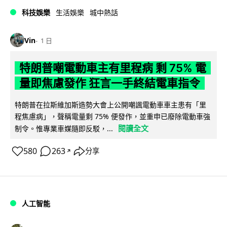
科技娛樂
生活娛樂
城中熱話
Vin
1 日
特朗普嘲電動車主有里程病 剩 75% 電
量即焦慮發作 狂言一手終結電車指令
特朗普在拉斯維加斯造勢大會上公開嘲諷電動車車主患有「里
程焦慮病」，聲稱電量剩 75% 便發作，並重申已廢除電動車強
閱讀全文
制令。惟專業車媒隨即反駁，...
580
263
分享
↗
人工智能