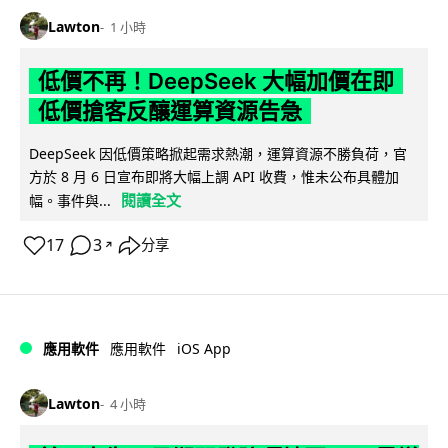
Lawton
1 小時
低價不再！DeepSeek 大幅加價在即
低價搶客反釀運算資源告急
DeepSeek 因低價策略掀起需求熱潮，運算資源不勝負荷，官
方於 8 月 6 日宣布即將大幅上調 API 收費，惟未公布具體加
閱讀全文
幅。事件與...
17
3
分享
↗
iOS App
應用軟件
應用軟件
Lawton
4 小時