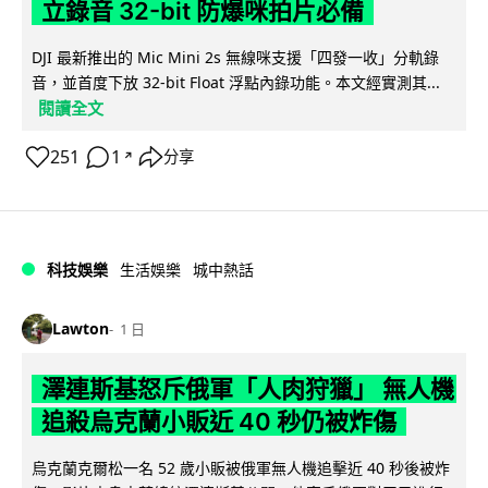
立錄音 32-bit 防爆咪拍片必備
DJI 最新推出的 Mic Mini 2s 無線咪支援「四發一收」分軌錄
音，並首度下放 32-bit Float 浮點內錄功能。本文經實測其...
閱讀全文
251
1
分享
↗
科技娛樂
生活娛樂
城中熱話
Lawton
1 日
澤連斯基怒斥俄軍「人肉狩獵」 無人機
追殺烏克蘭小販近 40 秒仍被炸傷
烏克蘭克爾松一名 52 歲小販被俄軍無人機追擊近 40 秒後被炸