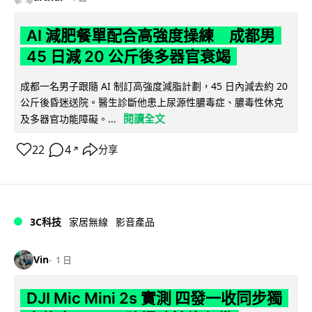
AI 減肥餐單配合高強度操練 成都男
45 日減 20 公斤後多器官衰竭
成都一名男子跟隨 AI 制訂高強度減脂計劃，45 日內減去約 20
公斤後昏迷送院。醫生診斷他患上尿源性膿毒症、膿毒性休克
閱讀全文
及多器官功能障礙。...
22
4
分享
↗
3C科技
家居無線
影音產品
Vin
1 日
DJI Mic Mini 2s 實測 四發一收同步獨