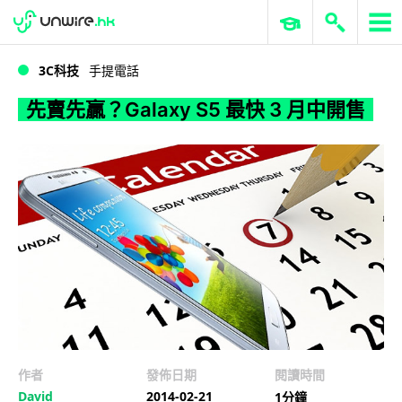
WWDC 2026
GenAI 與雲端科技專區
ERP 與商業 AI
先賣先贏？Galaxy S5 最快 3 月中開售
3C科技
手提電話
先賣先贏？Galaxy S5 最快 3 月中開售
作者
發佈日期
閱讀時間
David
2014-02-21
1分鐘