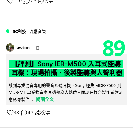
110
7
分享
↗
3C科技
流動音樂
89
Lawton
1 日
【評測】Sony IER-M500 入耳式監聽
耳機：現場拍攝、後製監聽與人聲利器
談到專業混音專用的聲音監聽耳機，Sony 經典 MDR-7506 到
MDR-M1 專業錄音室耳機都為人熟悉。而現在舞台製作者與創
閱讀全文
意影像製作...
38
4
分享
↗