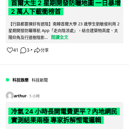
首爾大生 2 星期開發防曬地圖 一日暴增
2 萬人下載衝榜首
【行路都要揀好有遮陰】南韓首爾大學 23 歲學生劉敏俊利用 2
星期開發防曬導航 App「走向陰涼處」，結合建築物高度、太
閱讀全文
陽仰角及行道樹陰影...
41
3
分享
↗
科技娛樂
科技新聞
arthur
5 小時
冷氣 24 小時長開電費更平？內地網民
實測結果兩極 專家拆解慳電邏輯