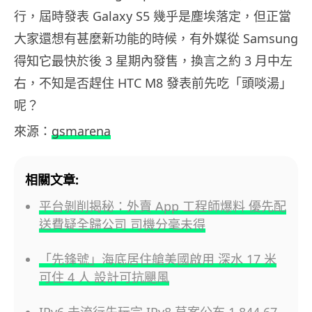
行，屆時發表 Galaxy S5 幾乎是塵埃落定，但正當
大家還想有甚麼新功能的時候，有外媒從 Samsung
得知它最快於後 3 星期內發售，換言之約 3 月中左
右，不知是否趕住 HTC M8 發表前先吃「頭啖湯」
呢？
來源：
gsmarena
相關文章:
平台剝削揭秘：外賣 App 工程師爆料 優先配
送費疑全歸公司 司機分毫未得
「先鋒號」海底居住艙美國啟用 深水 17 米
可住 4 人 設計可抗颶風