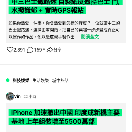
中三巴士鐵路迷 自製紙皮遙控巴士 門,
水撥識郁 + 實時GPS報站
如果你熱愛一件事，你會熱愛到怎樣的程度？一位就讀中三的
巴士鐵路迷，選擇由零開始，把自己的興趣一步步變成真正可
閱讀全文
以運作的作品。他以紙皮親手製作出...
2,891
169
分享
↗
科技娛樂
生活娛樂
城中熱話
Vin
22 小時
iPhone 加速撤出中國 印度成新機主要
基地 上年組裝增至5500萬部