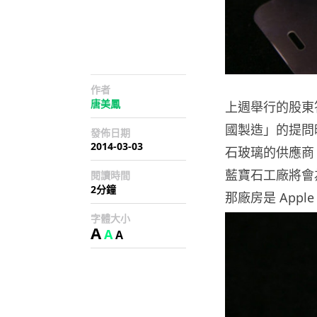
作者
唐美鳳
上週舉行的股東答問
國製造」的提問時
發佈日期
2014-03-03
石玻璃的供應商
藍寶石工廠將會為未
閱讀時間
2分鐘
那廠房是 App
字體大小
A
A
A