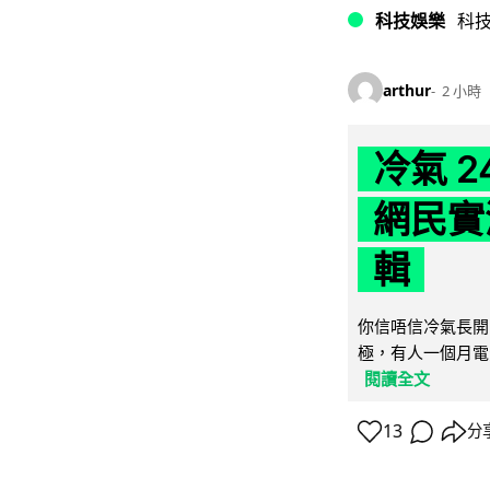
科技娛樂
科
arthur
2 小時
冷氣 
網民實
輯
你信唔信冷氣長開
極，有人一個月電費
閱讀全文
13
分