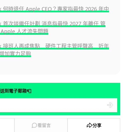
ok 何時退任 Apple CEO？專家指最快 2026 年中
ook 首次談繼任計劃 消息指最快 2027 年離任 管
Apple 人才流失問題
Cook 接班人再成焦點 硬件工程主管呼聲高 近年
增加實力足夠
📮
送到電子郵箱
看留言
分享