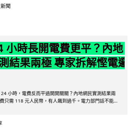
技新聞
24 小時長開電費更平？內地
測結果兩極 專家拆解慳電邏
 24 小時，電費反而平過開開關關？內地網民實測結果兩
只需 118 元人民幣，有人飆到過千。電力部門話不能...
享