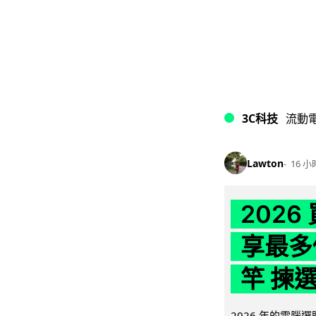
3C科技
流動
Lawton
16 小
202
享最多
竿 揀
2026 年的電