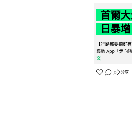
首爾大
日暴增
【行路都要揀好有遮
導航 App「走向
文
分享