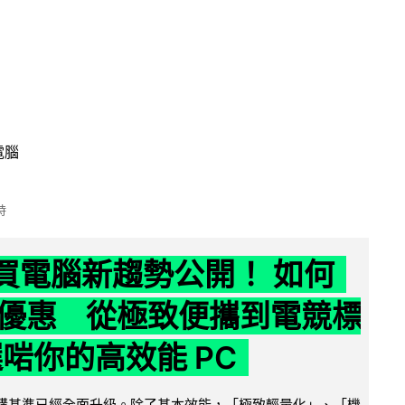
電腦
時
6 買電腦新趨勢公開！ 如何
優惠 從極致便攜到電競標
選啱你的高效能 PC
腦選購基準已經全面升級。除了基本效能，「極致輕量化」、「機