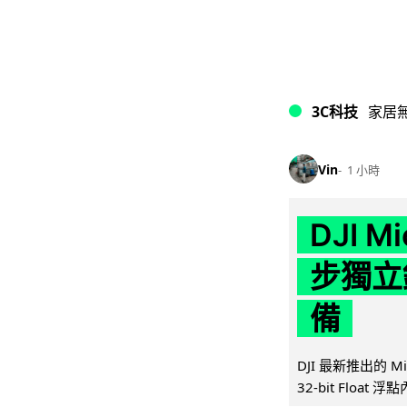
3C科技
家居
Vin
1 小時
DJI M
步獨立錄
備
DJI 最新推出的 
32-bit Float