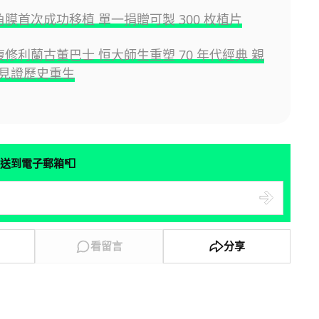
角膜首次成功移植 單一捐贈可製 300 枚植片
復修利蘭古董巴士 恒大師生重塑 70 年代經典 親
見證歷史重生
📮
送到電子郵箱
看留言
分享