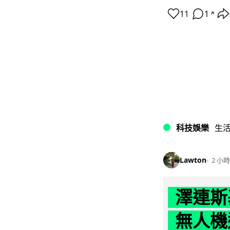
11
1
↗
科技娛樂
生
Lawton
2 小時
澤連斯
無人機