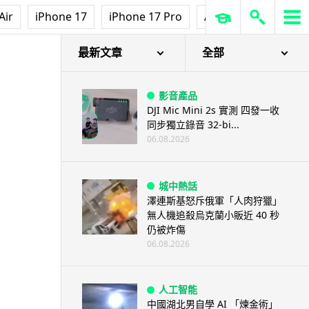
Air
iPhone 17
iPhone 17 Pro
AirPods Pro 3
Ap
最新文章
全部
影音產品
DJI Mic Mini 2s 實測 四發一收
同步獨立錄音 32-bi...
06.08.2026
城中熱話
澤連斯基怒斥俄軍「人肉狩獵」
無人機追殺烏克蘭小販近 40 秒
仍被炸傷
06.08.2026
人工智能
中國湖北男自學 AI 「煉金術」