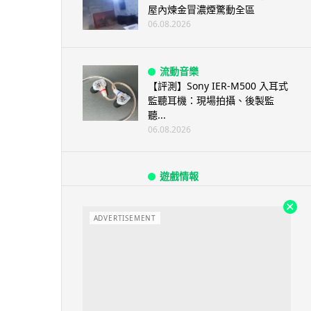
屋內煉金冒濃煙驚動全區
06.08.2026
流動音樂
【評測】Sony IER-M500 入耳式
監聽耳機：現場拍攝、後製監
聽...
06.08.2026
遊戲情報
《魔獸世界：至暗之夜》12.1
「烏拉特克的詛咒」專訪：巢穴
不為提高世...
ADVERTISEMENT
06.08.2026
遊戲情報
日本二手遊戲店減 90% 門市 業
績反增四成 “懷...