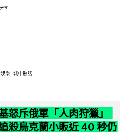
分享
活娛樂
城中熱話
基怒斥俄軍「人肉狩獵」
追殺烏克蘭小販近 40 秒仍