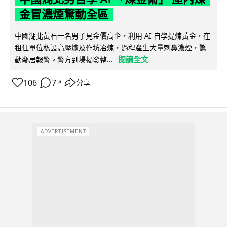
金冒濃煙驚動全區
中國湖北黃石一名男子見金價高企，利用 AI 自學提煉黃金，在
租住單位私設高壓爐及作坊冶煉，過程產生大量刺鼻濃煙，驚
閱讀全文
動鄰居報警。警方到場揭發整...
106
7
分享
↗
ADVERTISEMENT