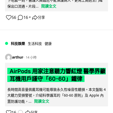
下地震一刻，醫護人員臨危不亂保護病人，更馬上開逃生門確
閱讀全文
保出口流通。片段...
56
16
分享
↗
科技娛樂
生活科技
健康
arthur
14 小時
AirPods 用家注意聽力響紅燈 醫學界籲
耳機用戶謹守「60-60」鐵律
長時間高音量佩戴耳機可能導致永久性噪音性聽損。本文盤點 4
大聽力受損警號，介紹科學護耳的「60-60 原則」及 Apple 內
閱讀全文
置防護功能，...
16
分享