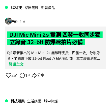
3C科技
家居無線
影音產品
Vin
1 日
DJI Mic Mini 2s 實測 四發一收同步獨
立錄音 32-bit 防爆咪拍片必備
DJI 最新推出的 Mic Mini 2s 無線咪支援「四發一收」分軌錄
音，並首度下放 32-bit Float 浮點內錄功能。本文經實測其...
閱讀全文
251
1
分享
↗
科技娛樂
生活娛樂
城中熱話