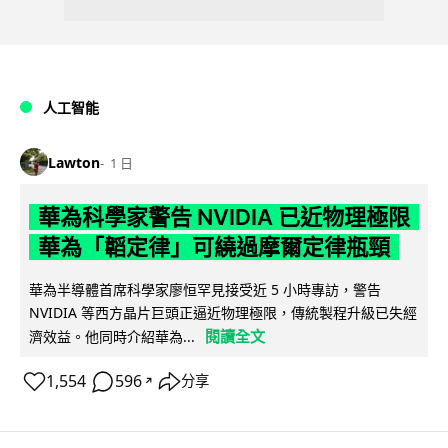
人工智能
Lawton
1 日
華為科學家警告 NVIDIA 已近物理極限
華為「韜定律」可繞過摩爾定律瓶頸
華為半導體首席科學家廖恒罕見接受近 5 小時專訪，警告
NVIDIA 等西方晶片巨頭正逼近物理極限，傳統製程升級已失經
閱讀全文
濟效益。他同時介紹華為...
1,554
596
分享
↗