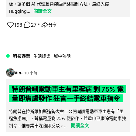
板，讓多個 AI 代理互通突破網絡限制方法，最終入侵
閱讀全文
Hugging...
198
27
分享
↗
科技娛樂
生活娛樂
城中熱話
Vin
10 小時
特朗普嘲電動車主有里程病 剩 75% 電
量即焦慮發作 狂言一手終結電車指令
特朗普在拉斯維加斯造勢大會上公開嘲諷電動車車主患有「里
程焦慮病」，聲稱電量剩 75% 便發作，並重申已廢除電動車強
閱讀全文
制令。惟專業車媒隨即反駁，...