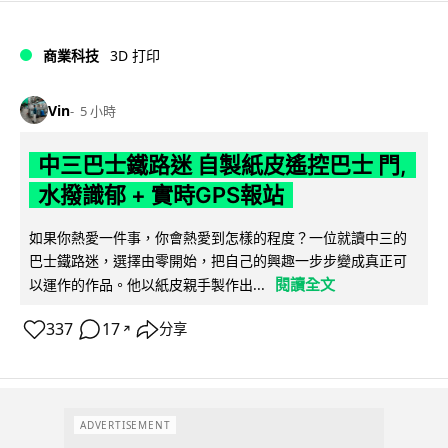
商業科技
3D 打印
Vin
5 小時
中三巴士鐵路迷 自製紙皮遙控巴士 門,
水撥識郁 + 實時GPS報站
如果你熱愛一件事，你會熱愛到怎樣的程度？一位就讀中三的
巴士鐵路迷，選擇由零開始，把自己的興趣一步步變成真正可
閱讀全文
以運作的作品。他以紙皮親手製作出...
337
17
分享
↗
ADVERTISEMENT