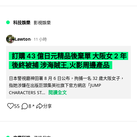
科技娛樂
影視娛樂
Lawton
11 小時
訂購 43 億日元精品後棄單 大阪女 2 年
後終被捕 涉海賊王,火影周邊產品
日本警視廳神田署 8 月 6 日公布，拘捕一名 32 歲大阪女子，
指她涉嫌在出版巨頭集英社旗下官方網店「JUMP
閱讀全文
CHARACTERS ST...
55
8
分享
↗