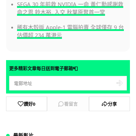
SEGA 30 年前救 NVIDIA 一命 黃仁勳感謝救
命之恩 鈴木裕, 入交 秋葉原聚首一堂
稀有木殼版 Apple-1 電腦拍賣 全球僅存 9 台
估價超 234 萬港元
📮
更多精彩文章每日送到電子郵箱
讚好
0
看留言
分享
最新影片