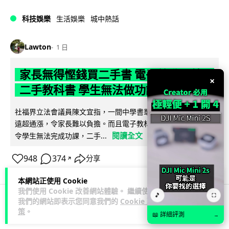
科技娛樂
生活娛樂
城中熱話
Lawton
1 日
家長無得慳錢買二手書 電子啟動碼鎖死
×
二手教科書 學生無法做功課
社福界立法會議員陳文宜指，一間中學書單價錢按年加 14.7%
遠超通漲，令家長難以負擔。而且電子教材啟動碼這項設計，
閱讀全文
令學生無法完成功課，二手...
948
374
分享
↗
本網站正使用 Cookie
我們使用 Cookie 改善網站體驗。 繼續使用
🎵
⛶
我們的網站即表示您同意我們的
Cookie 政
策
。
科技娛樂
遊戲情報
📖 詳細評測
→