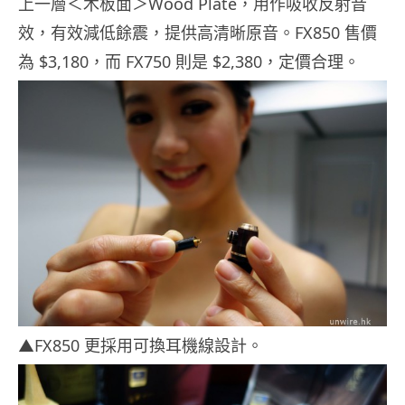
上一層＜木板面＞Wood Plate，用作吸收反射音
效，有效減低餘震，提供高清晰原音。FX850 售價
為 $3,180，而 FX750 則是 $2,380，定價合理。
▲FX850 更採用可換耳機線設計。