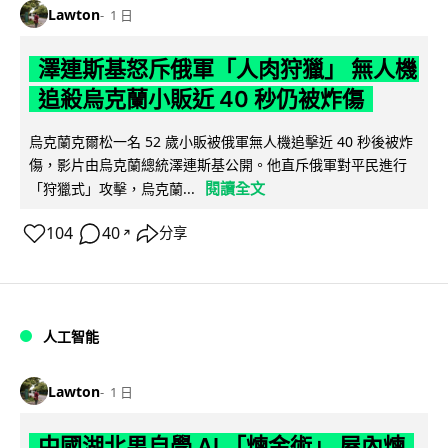
Lawton
1 日
澤連斯基怒斥俄軍「人肉狩獵」 無人機
追殺烏克蘭小販近 40 秒仍被炸傷
烏克蘭克爾松一名 52 歲小販被俄軍無人機追擊近 40 秒後被炸
傷，影片由烏克蘭總統澤連斯基公開。他直斥俄軍對平民進行
閱讀全文
「狩獵式」攻擊，烏克蘭...
104
40
分享
↗
人工智能
Lawton
1 日
中國湖北男自學 AI 「煉金術」 屋內煉