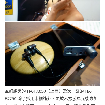
▲旗艦級的 HA-FX850（上圖）及次一級的 HA-
FX750 除了採用木構造外，更於木振膜單元後方加