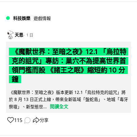
科技娛樂
遊戲情報
天恩
1 日
《魔獸世界：至暗之夜》12.1 「烏拉特
克的詛咒」專訪：巢穴不為提高世界首
領門檻而設 《諸王之眠》縮短約 10 分
鐘
《魔獸世界：至暗之夜》版本更新 12.1「烏拉特克的詛咒」將
於 8 月 13 日正式上線，帶來全新區域「盤蛇島」、地城「毒牙
閱讀全文
祭壇」、新型態世...
115
分享