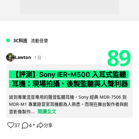
3C科技
流動音樂
89
Lawton
1 日
【評測】Sony IER-M500 入耳式監聽
耳機：現場拍攝、後製監聽與人聲利器
談到專業混音專用的聲音監聽耳機，Sony 經典 MDR-7506 到
MDR-M1 專業錄音室耳機都為人熟悉。而現在舞台製作者與創
閱讀全文
意影像製作...
37
4
分享
↗