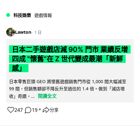
科技娛樂
遊戲情報
Lawton
1 日
日本二手遊戲店減 90% 門市 業績反增
四成 "懷舊"在 Z 世代變成最潮「新鮮
感」
日本零售巨頭 GEO 將懷舊遊戲銷售門市從 1,000 間大幅減至
99 間，但銷售額卻不降反升至過往的 1.4 倍。做到「減店增
閱讀全文
收」奇蹟，...
247
19
分享
↗