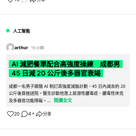
人工智能
arthur
15 小時
AI 減肥餐單配合高強度操練 成都男
45 日減 20 公斤後多器官衰竭
成都一名男子跟隨 AI 制訂高強度減脂計劃，45 日內減去約 20
公斤後昏迷送院。醫生診斷他患上尿源性膿毒症、膿毒性休克
閱讀全文
及多器官功能障礙。...
20
4
分享
↗