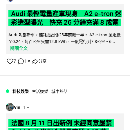
Audi 最慳電量產車現身 A2 e-tron 迷
彩造型曝光 快充 26 分鐘充滿 8 成電
Audi 呢部新車，能耗竟然係25年前嘅一半。 A2 e-tron 風阻低
至0.24，每百公里只需12.8 kWh，一度電行到7.8公里。6...
閱讀全文
7
1
分享
↗
科技娛樂
生活娛樂
城中熱話
Vin
1 日
法國 8 月 11 日出新例 未經同意嚴禁