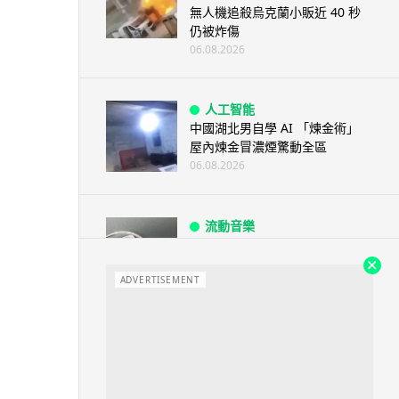
無人機追殺烏克蘭小販近 40 秒
仍被炸傷
06.08.2026
人工智能
中國湖北男自學 AI 「煉金術」
屋內煉金冒濃煙驚動全區
06.08.2026
流動音樂
【評測】Sony IER-M500 入耳式
監聽耳機：現場拍攝、後製監
聽...
ADVERTISEMENT
06.08.2026
遊戲情報
《魔獸世界：至暗之夜》12.1
「烏拉特克的詛咒」專訪：巢穴