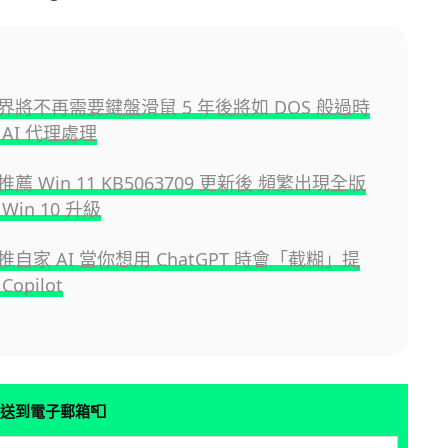
界將不再需要鍵盤滑鼠 5 年後將如 DOS 般過時
AI 代理處理
薦 Win 11 KB5063709 更新後 頻繁出現全版
Win 10 升級
自家 AI 當你想用 ChatGPT 時會「截糊」提
opilot
📮
送到電子郵箱