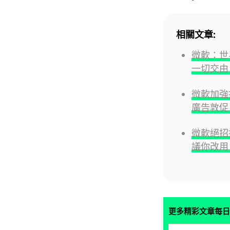
相關文章:
微軟：世
一切交由 
微軟加強推
廣告敦促 
微軟絕招推
議你改用 C
更多精彩文章每日