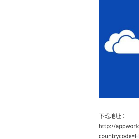
下載地址：
http://appworl
countrycode=