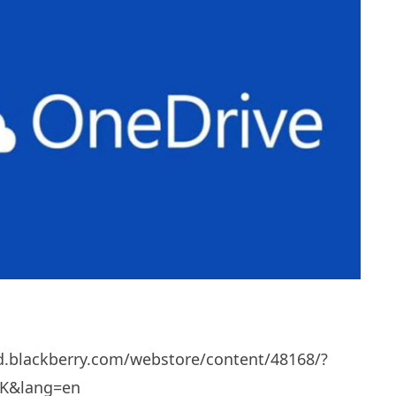
d.blackberry.com/webstore/content/48168/?
HK&lang=en