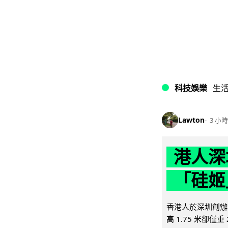
科技娛樂
生
Lawton
3 小時
港人深
「硅姬
香港人於深圳創辦初
高 1.75 米卻僅重 