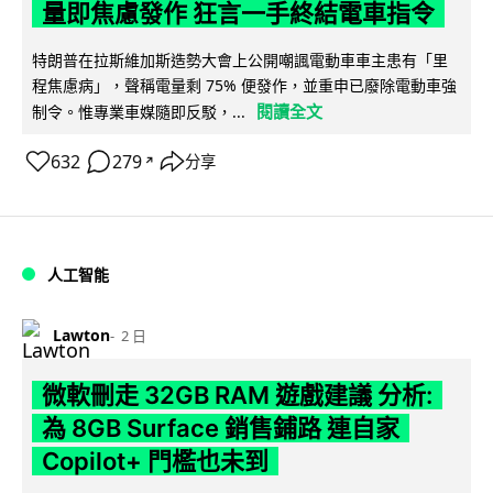
量即焦慮發作 狂言一手終結電車指令
特朗普在拉斯維加斯造勢大會上公開嘲諷電動車車主患有「里
程焦慮病」，聲稱電量剩 75% 便發作，並重申已廢除電動車強
閱讀全文
制令。惟專業車媒隨即反駁，...
632
279
分享
↗
人工智能
Lawton
2 日
微軟刪走 32GB RAM 遊戲建議 分析:
為 8GB Surface 銷售鋪路 連自家
Copilot+ 門檻也未到