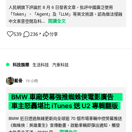
人民網旗下評論於 8 月 6 日發表文章，批評中國廣泛使用
「Token」、「Agent」及「LLM」等英文術語，認為做法侵蝕
閱讀全文
中文表意空間及科...
539
236
分享
↗
科技娛樂
生活科技
汽車科技
藍骨
19 小時
BMW 車廂熒幕強推蜘蛛俠電影廣告
車主怒轟堪比 iTunes 送 U2 專輯翻版
BMW 近日透過無線更新向全球逾 70 個市場車輛中控熒幕推送
《蜘蛛俠：英雄重生》宣傳動畫，啟動車輛即彈出通知，觸發
閱讀全文