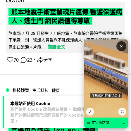
熊本地震手術室驚魂片瘋傳 醫護保護病
人、逃生門 網民讚值得尊敬
熊本縣 7 月 28 日發生 7.1 級地震，熊本綜合醫院手術室鏡頭拍
下地震一刻，醫護人員臨危不亂保護病人，更馬上開逃生門確
×
閱讀全文
保出口流通。片段...
70
23
分享
↗
科技娛樂
生活科技
健康
本網站正使用 Cookie
arthur
2 日
我們使用 Cookie 改善網站體驗。 繼續使用
🎵
⛶
我們的網站即表示您同意我們的
Cookie 政
策
。
AirPods 用家注意聽力響紅燈 醫學界籲
📖 文字版訪問
→
耳機用戶謹守「60-60」鐵律