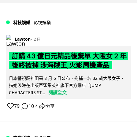
科技娛樂
影視娛樂
Lawton
2 日
訂購 43 億日元精品後棄單 大阪女 2 年
後終被捕 涉海賊王,火影周邊產品
日本警視廳神田署 8 月 6 日公布，拘捕一名 32 歲大阪女子，
指她涉嫌在出版巨頭集英社旗下官方網店「JUMP
閱讀全文
CHARACTERS ST...
79
10
分享
↗