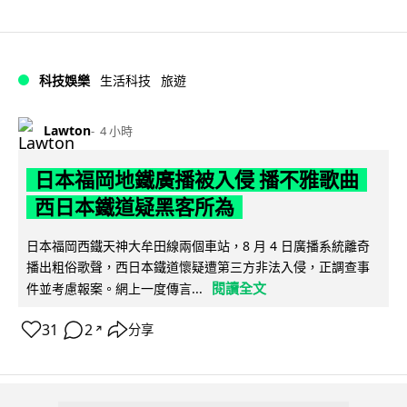
科技娛樂
生活科技
旅遊
Lawton
4 小時
日本福岡地鐵廣播被入侵 播不雅歌曲
西日本鐵道疑黑客所為
日本福岡西鐵天神大牟田線兩個車站，8 月 4 日廣播系統離奇
播出粗俗歌聲，西日本鐵道懷疑遭第三方非法入侵，正調查事
閱讀全文
件並考慮報案。網上一度傳言...
31
2
分享
↗