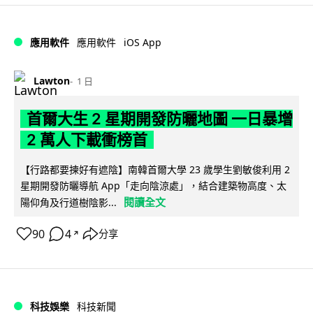
iOS App
應用軟件
應用軟件
Lawton
1 日
首爾大生 2 星期開發防曬地圖 一日暴增
2 萬人下載衝榜首
【行路都要揀好有遮陰】南韓首爾大學 23 歲學生劉敏俊利用 2
星期開發防曬導航 App「走向陰涼處」，結合建築物高度、太
閱讀全文
陽仰角及行道樹陰影...
90
4
分享
↗
科技娛樂
科技新聞