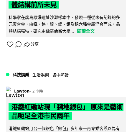
體結構前所未見
科學家在廣島原爆遺址沙灘樣本中，發現一種從未有記錄的多
元素合金，由鐵、鉻、鎳、錳、鉬及鋁六種金屬混合而成，晶
閱讀全文
體結構獨特。研究由佛羅倫斯大學...
分享
科技娛樂
生活娛樂
城中熱話
Lawton
2 小時
港鐵紅磡站現「黐地銀包」 原來是藝術
品呃足全港市民兩年
港鐵紅磡站月台一個銀色「銀包」多年來一再令乘客誤以為有