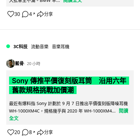
大批車主不滿。BMW 早...
30
4
分享
↗
3C科技
流動音樂
音樂耳機
藍骨
20 小時
Sony 傳推平價復刻版耳筒 沿用六年
舊款規格挑戰加價潮
最近有爆料指 Sony 計劃於 9 月 7 日推出平價復刻版降噪耳機
閱讀
WH-1000XM4C，規格幾乎與 2020 年 WH-1000XM4...
全文
20
8
分享
↗