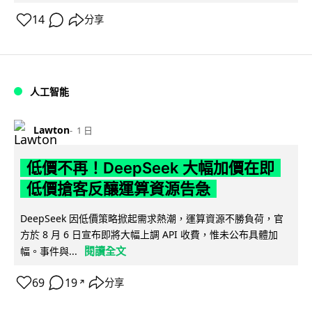
14
分享
人工智能
Lawton
1 日
低價不再！DeepSeek 大幅加價在即
低價搶客反釀運算資源告急
DeepSeek 因低價策略掀起需求熱潮，運算資源不勝負荷，官
方於 8 月 6 日宣布即將大幅上調 API 收費，惟未公布具體加
閱讀全文
幅。事件與...
69
19
分享
↗