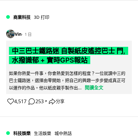
商業科技
3D 打印
Vin
1 日
中三巴士鐵路迷 自製紙皮遙控巴士 門,
水撥識郁 + 實時GPS報站
如果你熱愛一件事，你會熱愛到怎樣的程度？一位就讀中三的
巴士鐵路迷，選擇由零開始，把自己的興趣一步步變成真正可
閱讀全文
以運作的作品。他以紙皮親手製作出...
4,517
253
分享
↗
科技娛樂
生活娛樂
城中熱話