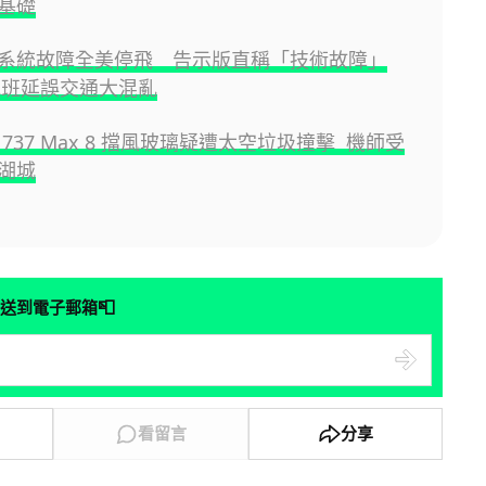
基礎
系統故障全美停飛 告示版直稱「技術故障」
 航班延誤交通大混亂
737 Max 8 擋風玻璃疑遭太空垃圾撞擊 機師受
湖城
📮
送到電子郵箱
看留言
分享