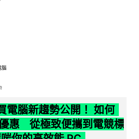
電腦
時
6 買電腦新趨勢公開！ 如何
優惠 從極致便攜到電競標
選啱你的高效能 PC