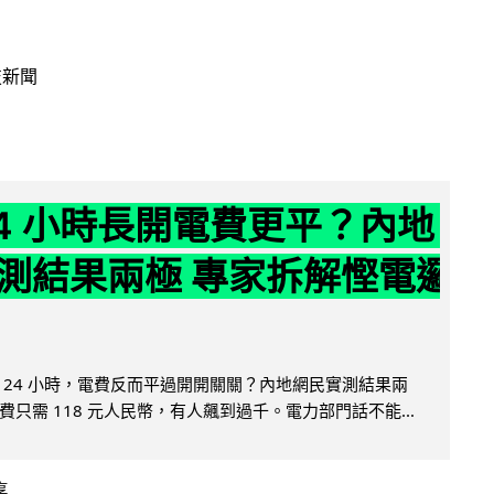
技新聞
24 小時長開電費更平？內地
測結果兩極 專家拆解慳電邏
 24 小時，電費反而平過開開關關？內地網民實測結果兩
只需 118 元人民幣，有人飆到過千。電力部門話不能...
享