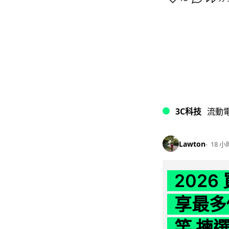
3C科技
流動
Lawton
18 小
202
享最多
竿 揀