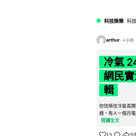
科技娛樂
科
arthur
4 小時
冷氣 
網民實
輯
你信唔信冷氣長開
極，有人一個月電費
閱讀全文
13
分