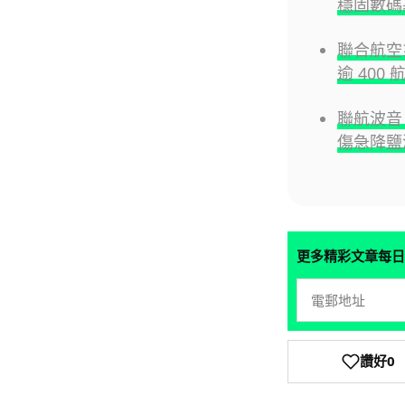
穩固數碼
聯合航空
逾 400
聯航波音 
傷急降鹽
更多精彩文章每日
讚好
0