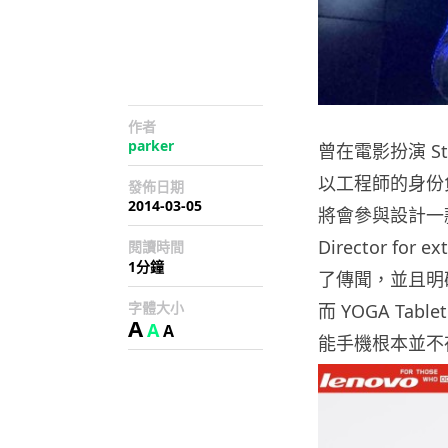
作者
parker
曾在電影扮演 Ste
以工程師的身份負
發佈日期
2014-03-05
將會參與設計一款
Director for
閱讀時間
1分鐘
了傳聞，並且明確表
字體大小
而 YOGA T
A
A
A
能手機根本並不