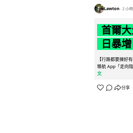
Lawton
2 小時
首爾大
日暴增
【行路都要揀好有遮
導航 App「走向
文
分享