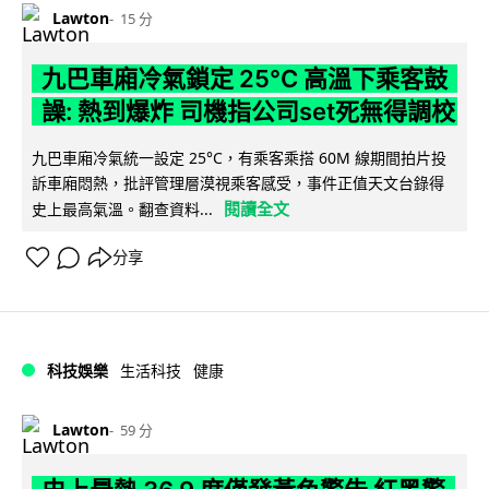
Lawton
15 分
九巴車廂冷氣鎖定 25°C 高溫下乘客鼓
譟: 熱到爆炸 司機指公司set死無得調校
九巴車廂冷氣統一設定 25°C，有乘客乘搭 60M 線期間拍片投
訴車廂悶熱，批評管理層漠視乘客感受，事件正值天文台錄得
閱讀全文
史上最高氣溫。翻查資料...
分享
科技娛樂
生活科技
健康
Lawton
59 分