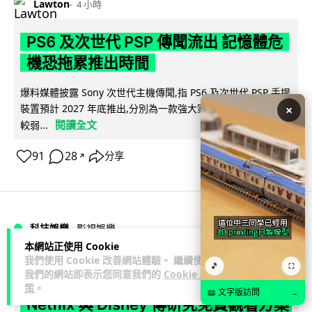
Lawton
4 小時
PS6 及次世代 PSP 傳聞流出 記憶體危
機恐拖累推出時間
爆料媒體披露 Sony 次世代主機傳聞,指 PS6 及次世代 PSP 手提
×
裝置預計 2027 年底推出,分別為一款強大家用主機及一款性能
閱讀全文
較弱...
91
28
分享
↗
科技娛樂
影視娛樂
本網站正使用 Cookie
我們使用 Cookie 改善網站體驗。 繼續使用
Lawton
🎵
4 小時
⛶
我們的網站即表示您同意我們的
Cookie 政
策
。
📖 文字版訪問
→
Netflix 與 Disney 傳研究免費觀看方案