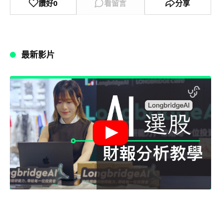
讚好
0
看留言
分享
最新影片