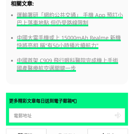
相關文章:
運輸署研「網約公共交通」 手機 App 預訂小
巴上落車地點 但仍受路線限制
中國大電手機或上 15000mAh Realme 新機
快將亮相 稱"有50小時播片續航力"
中國首架 C909 飛行眼科醫院完成機上手術
國產醫療航空邁關鍵一步
📮
更多精彩文章每日送到電子郵箱