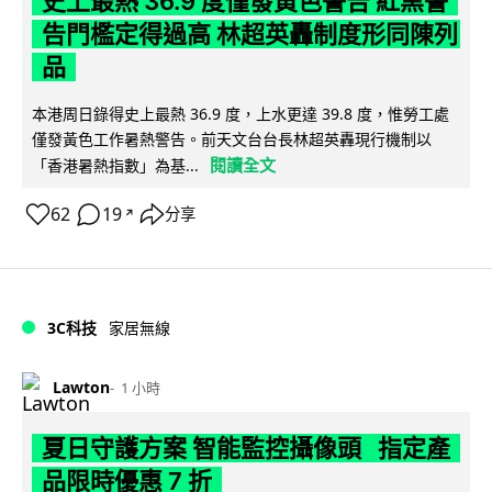
史上最熱 36.9 度僅發黃色警告 紅黑警
告門檻定得過高 林超英轟制度形同陳列
品
本港周日錄得史上最熱 36.9 度，上水更達 39.8 度，惟勞工處
僅發黃色工作暑熱警告。前天文台台長林超英轟現行機制以
閱讀全文
「香港暑熱指數」為基...
62
19
分享
↗
3C科技
家居無線
Lawton
1 小時
夏日守護方案 智能監控攝像頭 指定產
品限時優惠 7 折