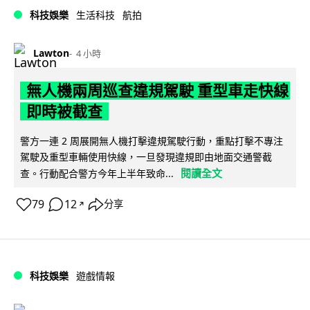
科技娛樂
生活科技
航拍
Lawton
4 小時
無人機兩周巡查違規駕駛 重型車走快線
即時被截查
警方一連 2 周展開無人機打擊違規駕駛行動，重點打擊不專注
駕駛及重型車輛使用快線，一旦發現違規即由地面交通警截
閱讀全文
查。行動配合警方今年上半年致命...
79
12
分享
↗
科技娛樂
遊戲情報