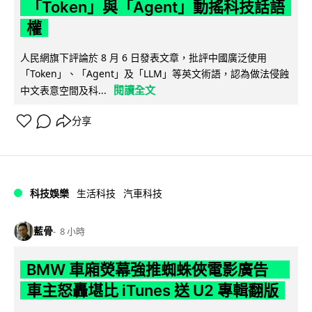
「Token」與「Agent」動搖科技話語
權
人民網旗下評論於 8 月 6 日發表文章，批評中國廣泛使用
「Token」、「Agent」及「LLM」等英文術語，認為做法侵蝕
閱讀全文
中文表意空間及科...
分享
科技娛樂
生活科技
汽車科技
藍骨
8 小時
BMW 車廂熒幕強推蜘蛛俠電影廣告
車主怒轟堪比 iTunes 送 U2 專輯翻版