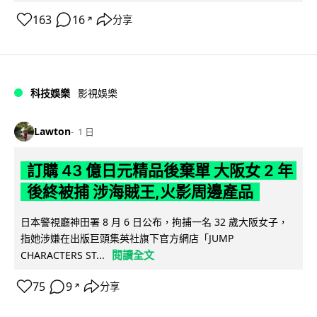
163
16
分享
↗
科技娛樂
影視娛樂
Lawton
1 日
訂購 43 億日元精品後棄單 大阪女 2 年
後終被捕 涉海賊王,火影周邊產品
日本警視廳神田署 8 月 6 日公布，拘捕一名 32 歲大阪女子，
指她涉嫌在出版巨頭集英社旗下官方網店「JUMP
閱讀全文
CHARACTERS ST...
75
9
分享
↗