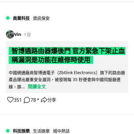
商業科技
資訊保安
Vin
1 日
智博通路由器爆後門 官方緊急下架止血
稱漏洞是功能在維修時使用
中國網通廠商智博通電子（Zbtlink Electronics）旗下的路由器
產品爆出嚴重安全漏洞，被發現每 35 秒便會與中國伺服器連
閱讀全文
線，旗...
351
78
分享
↗
科技娛樂
生活娛樂
城中熱話