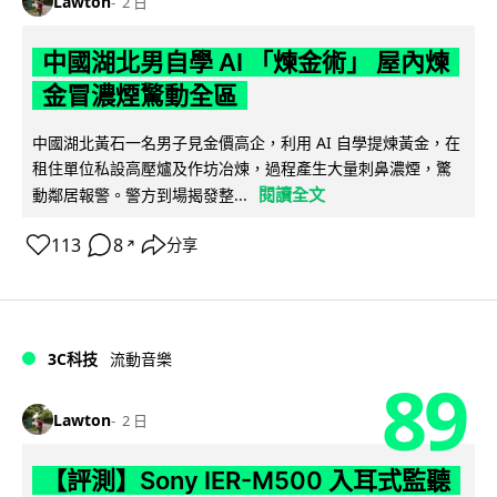
Lawton
2 日
中國湖北男自學 AI 「煉金術」 屋內煉
金冒濃煙驚動全區
中國湖北黃石一名男子見金價高企，利用 AI 自學提煉黃金，在
租住單位私設高壓爐及作坊冶煉，過程產生大量刺鼻濃煙，驚
閱讀全文
動鄰居報警。警方到場揭發整...
113
8
分享
↗
3C科技
流動音樂
89
Lawton
2 日
【評測】Sony IER-M500 入耳式監聽