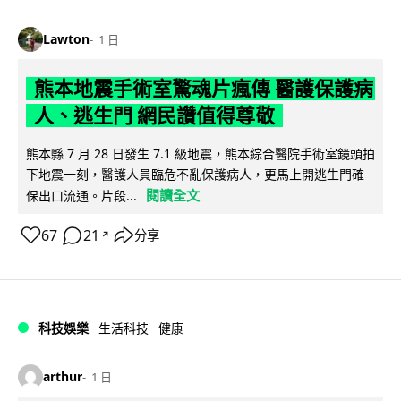
Lawton
1 日
熊本地震手術室驚魂片瘋傳 醫護保護病
人、逃生門 網民讚值得尊敬
熊本縣 7 月 28 日發生 7.1 級地震，熊本綜合醫院手術室鏡頭拍
下地震一刻，醫護人員臨危不亂保護病人，更馬上開逃生門確
閱讀全文
保出口流通。片段...
67
21
分享
↗
科技娛樂
生活科技
健康
arthur
1 日