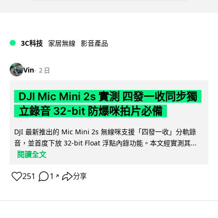
3C科技
家居無線
影音產品
Vin
2 日
DJI Mic Mini 2s 實測 四發一收同步獨
立錄音 32-bit 防爆咪拍片必備
DJI 最新推出的 Mic Mini 2s 無線咪支援「四發一收」分軌錄
音，並首度下放 32-bit Float 浮點內錄功能。本文經實測其...
閱讀全文
251
1
分享
↗