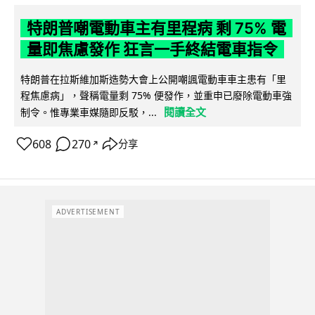
特朗普嘲電動車主有里程病 剩 75% 電
量即焦慮發作 狂言一手終結電車指令
特朗普在拉斯維加斯造勢大會上公開嘲諷電動車車主患有「里
程焦慮病」，聲稱電量剩 75% 便發作，並重申已廢除電動車強
閱讀全文
制令。惟專業車媒隨即反駁，...
608
270
分享
↗
ADVERTISEMENT