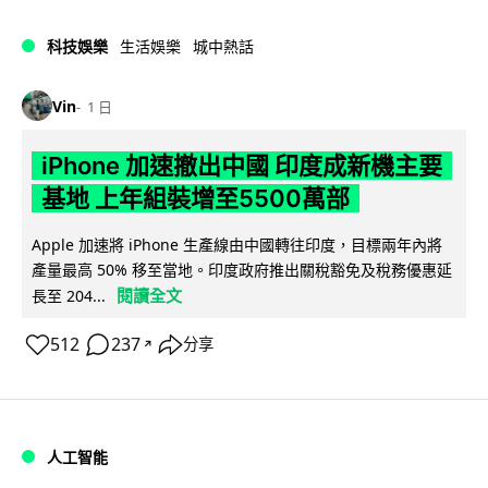
科技娛樂
生活娛樂
城中熱話
Vin
1 日
iPhone 加速撤出中國 印度成新機主要
基地 上年組裝增至5500萬部
Apple 加速將 iPhone 生產線由中國轉往印度，目標兩年內將
產量最高 50% 移至當地。印度政府推出關稅豁免及稅務優惠延
閱讀全文
長至 204...
512
237
分享
↗
人工智能