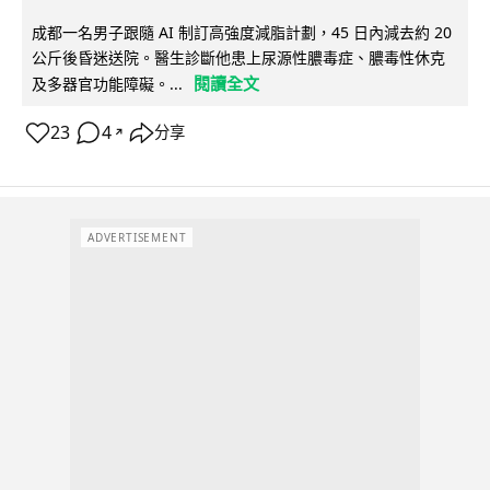
成都一名男子跟隨 AI 制訂高強度減脂計劃，45 日內減去約 20
公斤後昏迷送院。醫生診斷他患上尿源性膿毒症、膿毒性休克
閱讀全文
及多器官功能障礙。...
23
4
分享
↗
ADVERTISEMENT