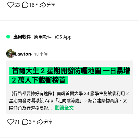
53
16
分享
↗
iOS App
應用軟件
應用軟件
Lawton
18 小時
首爾大生 2 星期開發防曬地圖 一日暴增
2 萬人下載衝榜首
【行路都要揀好有遮陰】南韓首爾大學 23 歲學生劉敏俊利用 2
星期開發防曬導航 App「走向陰涼處」，結合建築物高度、太
閱讀全文
陽仰角及行道樹陰影...
71
3
分享
↗