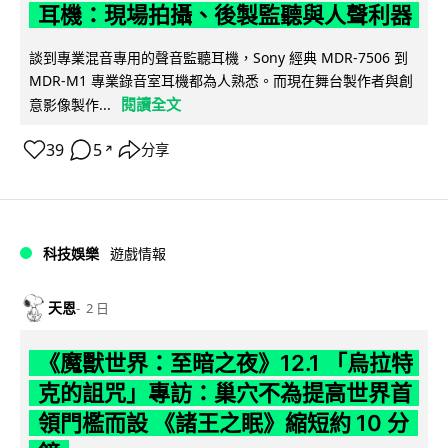
耳機：現場拍攝、後製監聽與人聲利器
談到專業混音專用的聲音監聽耳機，Sony 經典 MDR-7506 到
MDR-M1 專業錄音室耳機都為人熟悉。而現在舞台製作者與創
閱讀全文
意影像製作...
39
5
分享
↗
科技娛樂
遊戲情報
天恩
2 日
《魔獸世界：至暗之夜》12.1 「烏拉特
克的詛咒」專訪：巢穴不為提高世界首
領門檻而設 《諸王之眠》縮短約 10 分