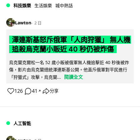
科技娛樂
生活娛樂
城中熱話
Lawton
2 日
澤連斯基怒斥俄軍「人肉狩獵」 無人機
追殺烏克蘭小販近 40 秒仍被炸傷
烏克蘭克爾松一名 52 歲小販被俄軍無人機追擊近 40 秒後被炸
傷，影片由烏克蘭總統澤連斯基公開。他直斥俄軍對平民進行
閱讀全文
「狩獵式」攻擊，烏克蘭...
126
41
分享
↗
人工智能