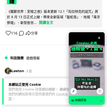
鐘
《魔獸世界：至暗之夜》版本更新 12.1「烏拉特克的詛咒」將
於 8 月 13 日正式上線，帶來全新區域「盤蛇島」、地城「毒牙
閱讀全文
祭壇」、新型態世...
116
分享
×
科技娛樂
遊戲情報
Lawton
2 日
日本二手遊戲店減 90% 門市 業績反增
本網站正使用 Cookie
我們使用 Cookie 改善網站體驗。 繼續使用
四成 "懷舊"在 Z 世代變成最潮「新鮮
🎵
⛶
我們的網站即表示您同意我們的
Cookie 政
感」
策
。
📖 詳細評測
→