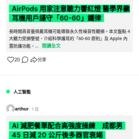
AirPods 用家注意聽力響紅燈 醫學界籲
耳機用戶謹守「60-60」鐵律
長時間高音量佩戴耳機可能導致永久性噪音性聽損。本文盤點 4
大聽力受損警號，介紹科學護耳的「60-60 原則」及 Apple 內
閱讀全文
置防護功能，...
20
分享
人工智能
arthur
1 日
AI 減肥餐單配合高強度操練 成都男
45 日減 20 公斤後多器官衰竭