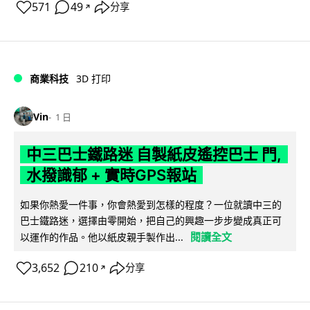
571
49
分享
↗
商業科技
3D 打印
Vin
1 日
中三巴士鐵路迷 自製紙皮遙控巴士 門,
水撥識郁 + 實時GPS報站
如果你熱愛一件事，你會熱愛到怎樣的程度？一位就讀中三的
巴士鐵路迷，選擇由零開始，把自己的興趣一步步變成真正可
閱讀全文
以運作的作品。他以紙皮親手製作出...
3,652
210
分享
↗