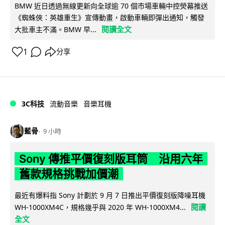
BMW 近日透過無線更新向全球逾 70 個市場車輛中控熒幕推送
《蜘蛛俠：英雄重生》宣傳動畫，啟動車輛即彈出通知，觸發
閱讀全文
大批車主不滿。BMW 早...
1
分享
3C科技
流動音樂
音樂耳機
藍骨
9 小時
Sony 傳推平價復刻版耳筒 沿用六年
舊款規格挑戰加價潮
最近有爆料指 Sony 計劃於 9 月 7 日推出平價復刻版降噪耳機
閱讀
WH-1000XM4C，規格幾乎與 2020 年 WH-1000XM4...
全文