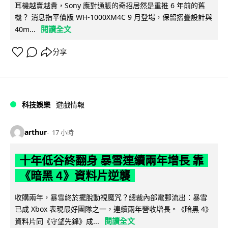
耳機越賣越貴，Sony 應對通脹的奇招居然是重推 6 年前的舊
機？ 消息指平價版 WH-1000XM4C 9 月登場，保留摺疊設計與
閱讀全文
40m...
分享
科技娛樂
遊戲情報
arthur
17 小時
十年低谷終翻身 暴雪連續兩年增長 靠
《暗黑 4》資料片逆襲
收購兩年，暴雪終於擺脫動視魔咒？總裁內部電郵流出：暴雪
已成 Xbox 表現最好團隊之一，連續兩年營收增長。《暗黑 4》
閱讀全文
資料片同《守望先鋒》成...