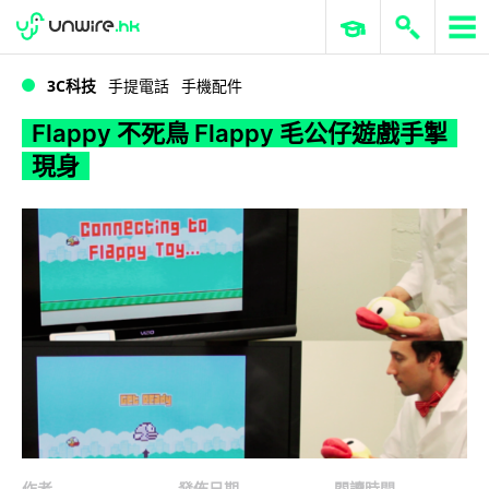
WWDC 2026
GenAI 與雲端科技專區
ERP 與商業 AI
Flappy 不死鳥 Flappy 毛公仔遊戲手掣現身
3C科技
手提電話
手機配件
Flappy 不死鳥 Flappy 毛公仔遊戲手掣
現身
作者
發佈日期
閱讀時間