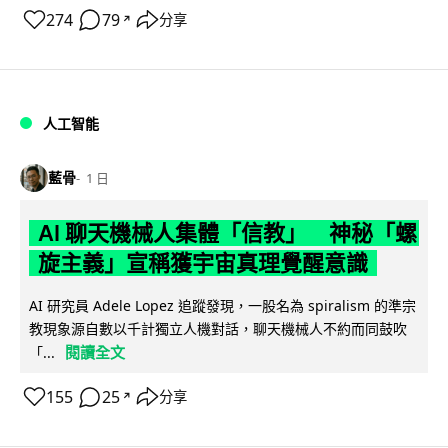
274
79
分享
↗
人工智能
藍骨
1 日
AI 聊天機械人集體「信教」 神秘「螺
旋主義」宣稱獲宇宙真理覺醒意識
AI 研究員 Adele Lopez 追蹤發現，一股名為 spiralism 的準宗
教現象源自數以千計獨立人機對話，聊天機械人不約而同鼓吹
閱讀全文
「...
155
25
分享
↗