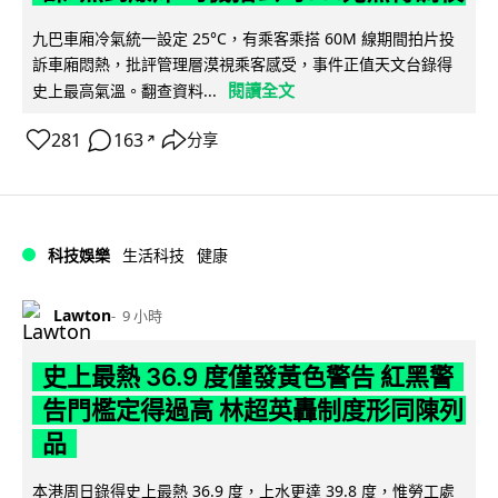
九巴車廂冷氣統一設定 25°C，有乘客乘搭 60M 線期間拍片投
訴車廂悶熱，批評管理層漠視乘客感受，事件正值天文台錄得
閱讀全文
史上最高氣溫。翻查資料...
281
163
分享
↗
科技娛樂
生活科技
健康
Lawton
9 小時
史上最熱 36.9 度僅發黃色警告 紅黑警
告門檻定得過高 林超英轟制度形同陳列
品
本港周日錄得史上最熱 36.9 度，上水更達 39.8 度，惟勞工處