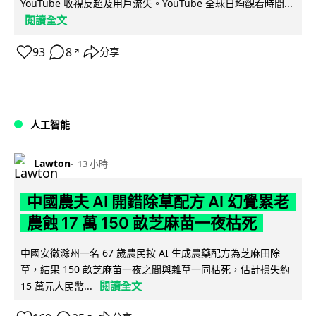
YouTube 收視反超及用戶流失。YouTube 全球日均觀看時間...
閱讀全文
93
8
分享
↗
人工智能
Lawton
13 小時
中國農夫 AI 開錯除草配方 AI 幻覺累老
農蝕 17 萬 150 畝芝麻苗一夜枯死
中國安徽滁州一名 67 歲農民按 AI 生成農藥配方為芝麻田除
草，結果 150 畝芝麻苗一夜之間與雜草一同枯死，估計損失約
閱讀全文
15 萬元人民幣...