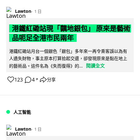
Lawton
1 日
港鐵紅磡站現「黐地銀包」 原來是藝術
品呃足全港市民兩年
港鐵紅磡站月台一個銀色「銀包」多年來一再令乘客誤以為有
人遺失財物，事主原本打算拾起交還，卻發現原來是黏在地上
閱讀全文
的藝術品。這件名為《失而復得》的...
123
4
分享
↗
人工智能
Lawton
1 日