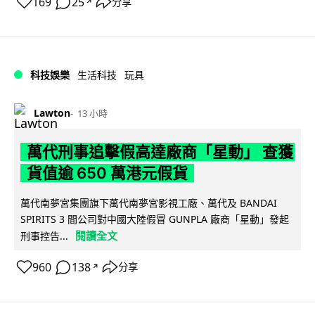
169
25
分享
↗
科技娛樂
生活科技
玩具
Lawton
13 小時
萬代刑事追擊假高達廠商「星動」 查獲
貨值逾 650 萬港元假貨
萬代南夢宮集團旗下萬代南夢宮影視工廠、萬代及 BANDAI
SPIRITS 3 間公司對中國大陸假冒 GUNPLA 廠商「星動」發起
閱讀全文
刑事控告...
960
138
分享
↗