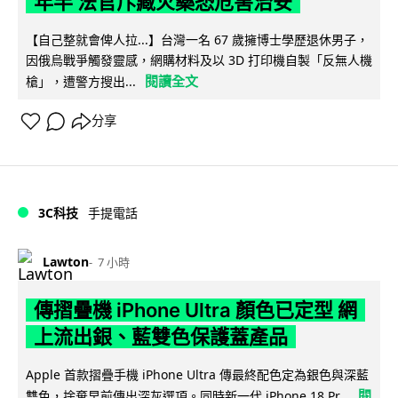
年半 法官斥藏火藥恐危害治安
【自己整就會俾人拉...】台灣一名 67 歲擁博士學歷退休男子，
因俄烏戰爭觸發靈感，網購材料及以 3D 打印機自製「反無人機
閱讀全文
槍」，遭警方搜出...
分享
3C科技
手提電話
Lawton
7 小時
傳摺疊機 iPhone Ultra 顏色已定型 網
上流出銀、藍雙色保護蓋產品
Apple 首款摺疊手機 iPhone Ultra 傳最終配色定為銀色與深藍
閱
雙色，捨棄早前傳出深灰選項。同時新一代 iPhone 18 Pr...