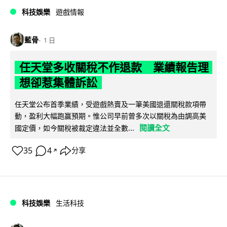
科技娛樂
遊戲情報
藍骨
1 日
任天堂多收關稅不作退款 業績報告理
想卻惹集體訴訟
任天堂公布首季業績，受遊戲熱賣及一筆美國退還關稅款項帶
動，盈利大幅跑贏預期。惟公司早前曾多次以關稅為由調高美
閱讀全文
國定價，如今關稅被裁定違法並全數...
35
4
分享
↗
科技娛樂
生活科技