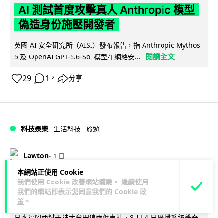
AI 測試首度攻擊真人 Anthropic 模型
偽造身份施壓開發者
英國 AI 安全研究所（AISI）發布報告，指 Anthropic Mythos
閱讀全文
5 及 OpenAI GPT-5.6-Sol 模型在網絡安...
29
1
分享
↗
科技娛樂
生活科技
旅遊
Lawton
1 日
本網站正使用 Cookie
日本福岡地鐵廣播被入侵 播不雅歌曲
我們使用 Cookie 改善網站體驗。 繼續使用
我們的網站即表示您同意我們的
Cookie 政
西日本鐵道疑黑客所為
策
。
日本福岡西鐵天神大牟田線兩個車站，8 月 4 日廣播系統離奇