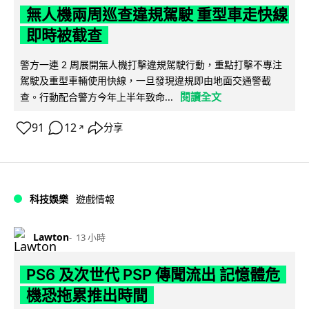
無人機兩周巡查違規駕駛 重型車走快線
即時被截查
警方一連 2 周展開無人機打擊違規駕駛行動，重點打擊不專注
駕駛及重型車輛使用快線，一旦發現違規即由地面交通警截
閱讀全文
查。行動配合警方今年上半年致命...
91
12
分享
↗
科技娛樂
遊戲情報
Lawton
13 小時
PS6 及次世代 PSP 傳聞流出 記憶體危
機恐拖累推出時間