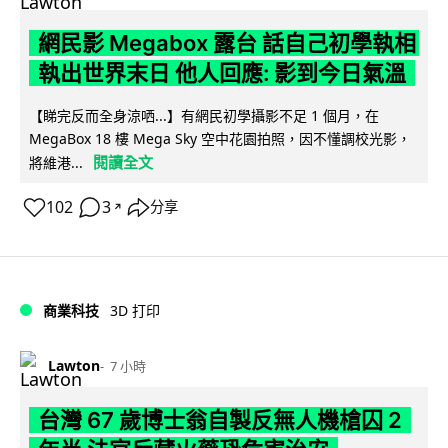
網民影 Megabox 露台 話自己初學執相
執出世界末日 他人回應: 影到今日氣溫
【睇完反而全身涼哂...】有網民初學攝影不足 1 個月，在
MegaBox 18 樓 Mega Sky 空中花園拍照，因不懂調校光影，
閱讀全文
將維港...
102
3
分享
↗
商業科技
3D 打印
Lawton
7 小時
台灣 67 歲博士翁自製反無人機槍囚 2