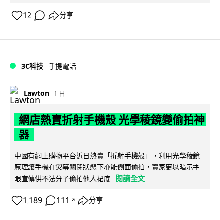
12
分享
3C科技
手提電話
Lawton
1 日
網店熱賣折射手機殼 光學稜鏡變偷拍神
器
中國有網上購物平台近日熱賣「折射手機殼」，利用光學稜鏡
原理讓手機在熒幕關閉狀態下亦能側面偷拍，賣家更以暗示字
閱讀全文
眼宣傳供不法分子偷拍他人裙底
1,189
111
分享
↗