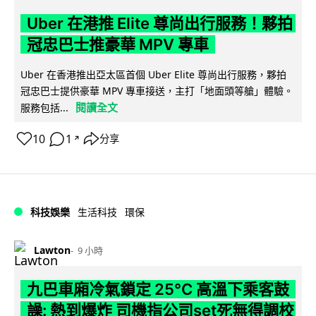
Uber 在港推 Elite 尊尚出行服務！夥拍
冠忠巴士推豪華 MPV 專車
Uber 在香港推出亞太區首個 Uber Elite 尊尚出行服務，夥拍
冠忠巴士提供豪華 MPV 專車接送，主打「地面頭等艙」體驗。
閱讀全文
服務包括...
10
1
分享
↗
科技娛樂
生活科技
環保
Lawton
9 小時
九巴車廂冷氣鎖定 25°C 高溫下乘客鼓
譟: 熱到爆炸 司機指公司set死無得調校