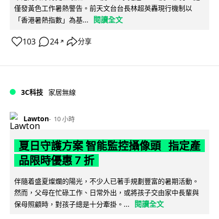
僅發黃色工作暑熱警告。前天文台台長林超英轟現行機制以
閱讀全文
「香港暑熱指數」為基...
103
24
分享
↗
3C科技
家居無線
Lawton
10 小時
夏日守護方案 智能監控攝像頭 指定產
品限時優惠 7 折
伴隨着盛夏燦爛的陽光，不少人已著手規劃豐富的暑期活動。
然而，父母在忙碌工作、日常外出，或將孩子交由家中長輩與
閱讀全文
保母照顧時，對孩子總是十分牽掛。...