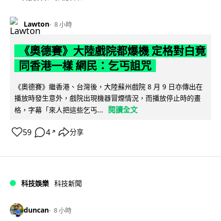
Lawton
8 小時
《奧德賽》大陸戲院都爆機 定格對白竟
同香港一樣 網民：乞丐詛咒
《奧德賽》繼香港、台灣後，大陸蘇州戲院 8 月 9 日亦傳出在
播放時發生意外，戲院出現機器冒煙情況，而播放停止時的畫
閱讀全文
格，字幕「來人把這些乞丐...
59
4
分享
↗
科技娛樂
科技新聞
duncan
8 小時