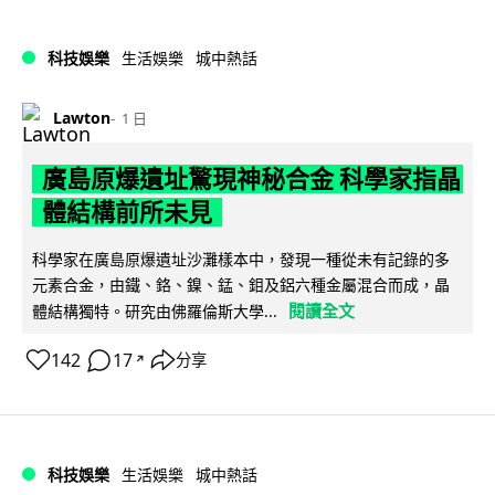
科技娛樂
生活娛樂
城中熱話
Lawton
1 日
廣島原爆遺址驚現神秘合金 科學家指晶
體結構前所未見
科學家在廣島原爆遺址沙灘樣本中，發現一種從未有記錄的多
元素合金，由鐵、鉻、鎳、錳、鉬及鋁六種金屬混合而成，晶
閱讀全文
體結構獨特。研究由佛羅倫斯大學...
142
17
分享
↗
科技娛樂
生活娛樂
城中熱話