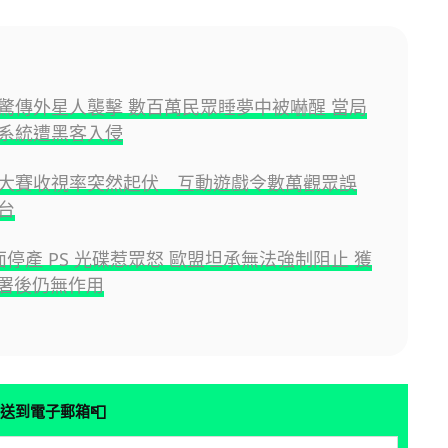
驚傳外星人襲擊 數百萬民眾睡夢中被嚇醒 當局
系統遭黑客入侵
大賽收視率突然起伏 互動遊戲令數萬觀眾誤
台
全面停產 PS 光碟惹眾怒 歐盟坦承無法強制阻止 獲
聯署後仍無作用
📮
送到電子郵箱