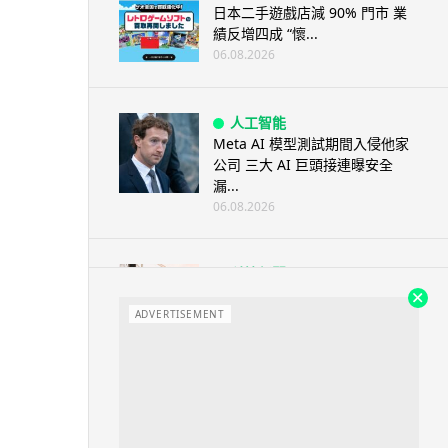
日本二手遊戲店減 90% 門市 業
績反增四成 “懷...
06.08.2026
人工智能
Meta AI 模型測試期間入侵他家
公司 三大 AI 巨頭接連曝安全
漏...
06.08.2026
科技新聞
Audi 最慳電量產車現身 A2 e-
tron 迷彩造型曝光 快充 2...
ADVERTISEMENT
06.08.2026
城中熱話
法國 8 月 11 日出新例 未經同意
嚴禁 Cold Call 違規企...