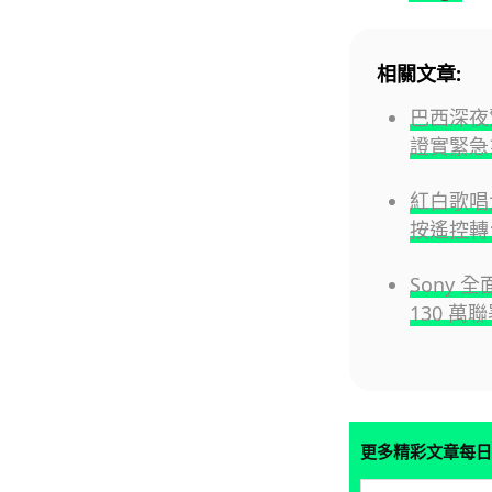
相關文章:
巴西深夜
證實緊急
紅白歌唱
按遙控轉
Sony 
130 萬
更多精彩文章每日