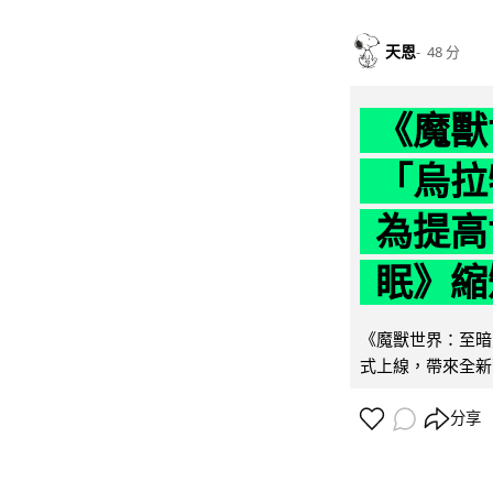
天恩
48 分
《魔獸
「烏拉
為提高
眠》縮短
《魔獸世界：至暗之
式上線，帶來全新
分享