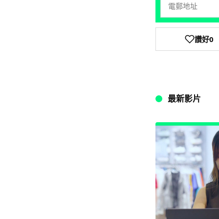
讚好
0
最新影片