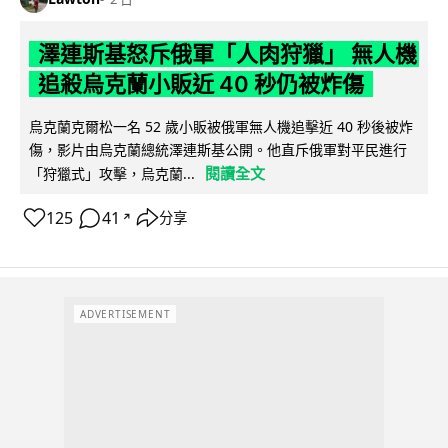
澤連斯基怒斥俄軍「人肉狩獵」 無人機
追殺烏克蘭小販近 40 秒仍被炸傷
烏克蘭克爾松一名 52 歲小販被俄軍無人機追擊近 40 秒後被炸
傷，影片由烏克蘭總統澤連斯基公開。他直斥俄軍對平民進行
閱讀全文
「狩獵式」攻擊，烏克蘭...
125
41
分享
↗
ADVERTISEMENT