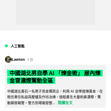
人工智能
Lawton
2 日
中國湖北男自學 AI 「煉金術」 屋內煉
金冒濃煙驚動全區
中國湖北黃石一名男子見金價高企，利用 AI 自學提煉黃金，在
租住單位私設高壓爐及作坊冶煉，過程產生大量刺鼻濃煙，驚
閱讀全文
動鄰居報警。警方到場揭發整...