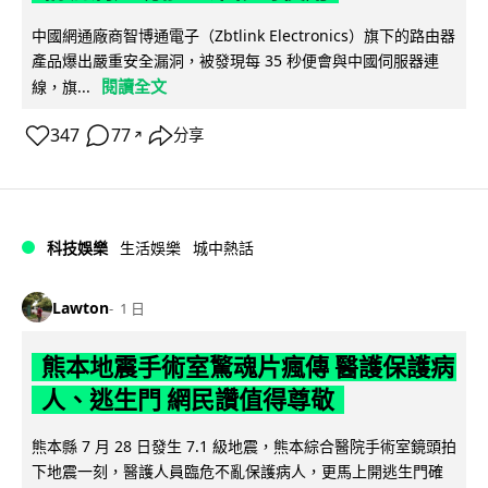
中國網通廠商智博通電子（Zbtlink Electronics）旗下的路由器
產品爆出嚴重安全漏洞，被發現每 35 秒便會與中國伺服器連
閱讀全文
線，旗...
347
77
分享
↗
科技娛樂
生活娛樂
城中熱話
Lawton
1 日
熊本地震手術室驚魂片瘋傳 醫護保護病
人、逃生門 網民讚值得尊敬
熊本縣 7 月 28 日發生 7.1 級地震，熊本綜合醫院手術室鏡頭拍
下地震一刻，醫護人員臨危不亂保護病人，更馬上開逃生門確