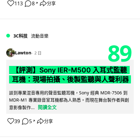
113
8
分享
↗
3C科技
流動音樂
89
Lawton
2 日
【評測】Sony IER-M500 入耳式監聽
耳機：現場拍攝、後製監聽與人聲利器
談到專業混音專用的聲音監聽耳機，Sony 經典 MDR-7506 到
MDR-M1 專業錄音室耳機都為人熟悉。而現在舞台製作者與創
閱讀全文
意影像製作...
39
5
分享
↗