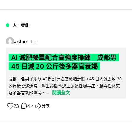
人工智能
arthur
1 日
AI 減肥餐單配合高強度操練 成都男
45 日減 20 公斤後多器官衰竭
成都一名男子跟隨 AI 制訂高強度減脂計劃，45 日內減去約 20
公斤後昏迷送院。醫生診斷他患上尿源性膿毒症、膿毒性休克
閱讀全文
及多器官功能障礙。...
23
4
分享
↗