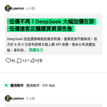
Lawton
6 小時
低價不再！DeepSeek 大幅加價在即
低價搶客反釀運算資源告急
DeepSeek 因低價策略掀起需求熱潮，運算資源不勝負荷，官
方於 8 月 6 日宣布即將大幅上調 API 收費，惟未公布具體加
閱讀全文
幅。事件與...
45
13
分享
↗
iOS App
應用軟件
應用軟件
Lawton
9 小時