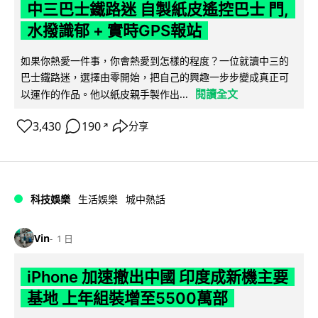
中三巴士鐵路迷 自製紙皮遙控巴士 門,
水撥識郁 + 實時GPS報站
如果你熱愛一件事，你會熱愛到怎樣的程度？一位就讀中三的
巴士鐵路迷，選擇由零開始，把自己的興趣一步步變成真正可
閱讀全文
以運作的作品。他以紙皮親手製作出...
3,430
190
分享
↗
科技娛樂
生活娛樂
城中熱話
Vin
1 日
iPhone 加速撤出中國 印度成新機主要
基地 上年組裝增至5500萬部