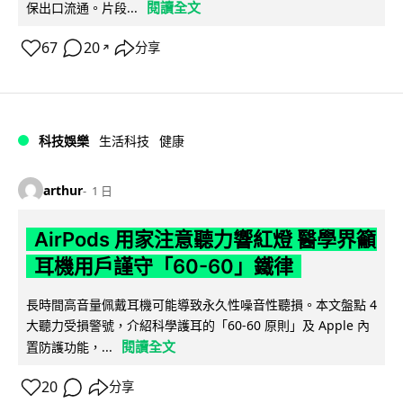
閱讀全文
保出口流通。片段...
67
20
分享
↗
科技娛樂
生活科技
健康
arthur
1 日
AirPods 用家注意聽力響紅燈 醫學界籲
耳機用戶謹守「60-60」鐵律
長時間高音量佩戴耳機可能導致永久性噪音性聽損。本文盤點 4
大聽力受損警號，介紹科學護耳的「60-60 原則」及 Apple 內
閱讀全文
置防護功能，...
20
分享