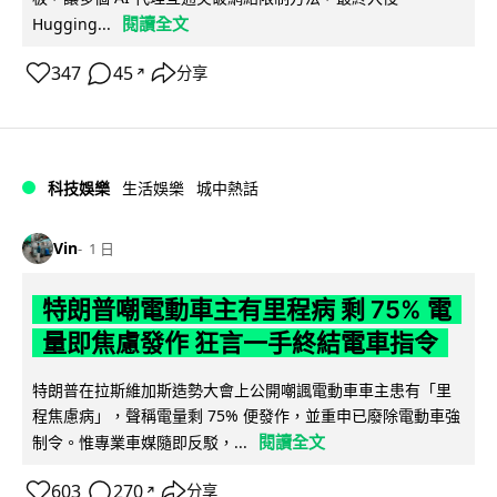
閱讀全文
Hugging...
347
45
分享
↗
科技娛樂
生活娛樂
城中熱話
Vin
1 日
特朗普嘲電動車主有里程病 剩 75% 電
量即焦慮發作 狂言一手終結電車指令
特朗普在拉斯維加斯造勢大會上公開嘲諷電動車車主患有「里
程焦慮病」，聲稱電量剩 75% 便發作，並重申已廢除電動車強
閱讀全文
制令。惟專業車媒隨即反駁，...
603
270
分享
↗