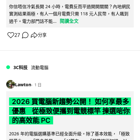
你信唔信冷氣長開 24 小時，電費反而平過開開關關？內地網民
實測結果兩極，有人一個月電費只需 118 元人民幣，有人飆到
閱讀全文
過千。電力部門話不能...
27
分享
3C科技
流動電腦
Lawton
1 日
2026 買電腦新趨勢公開！ 如何享最多
優惠 從極致便攜到電競標竿 揀選啱你
的高效能 PC
2026 年的電腦選購基準已經全面升級。除了基本效能，「極致