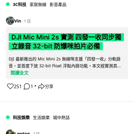
3C科技
家居無線
影音產品
Vin
1 日
DJI Mic Mini 2s 實測 四發一收同步獨
立錄音 32-bit 防爆咪拍片必備
DJI 最新推出的 Mic Mini 2s 無線咪支援「四發一收」分軌錄
音，並首度下放 32-bit Float 浮點內錄功能。本文經實測其...
閱讀全文
251
1
分享
↗
科技娛樂
生活娛樂
城中熱話
Lawton
2 日