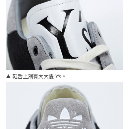
▲ 鞋舌上刻有大大隻 Y’s。