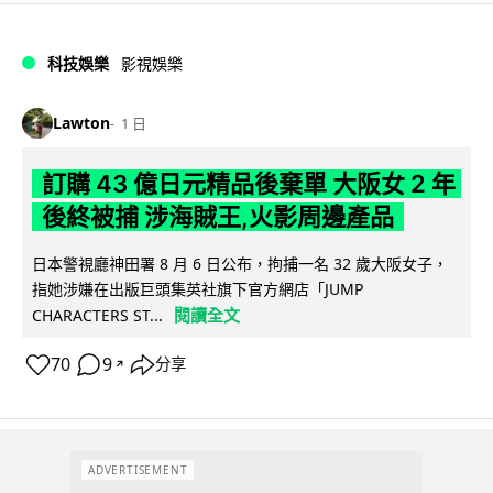
科技娛樂
影視娛樂
Lawton
1 日
訂購 43 億日元精品後棄單 大阪女 2 年
後終被捕 涉海賊王,火影周邊產品
日本警視廳神田署 8 月 6 日公布，拘捕一名 32 歲大阪女子，
指她涉嫌在出版巨頭集英社旗下官方網店「JUMP
閱讀全文
CHARACTERS ST...
70
9
分享
↗
ADVERTISEMENT