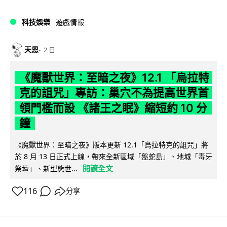
科技娛樂
遊戲情報
天恩
2 日
《魔獸世界：至暗之夜》12.1 「烏拉特
克的詛咒」專訪：巢穴不為提高世界首
領門檻而設 《諸王之眠》縮短約 10 分
鐘
《魔獸世界：至暗之夜》版本更新 12.1「烏拉特克的詛咒」將
於 8 月 13 日正式上線，帶來全新區域「盤蛇島」、地城「毒牙
閱讀全文
祭壇」、新型態世...
116
分享