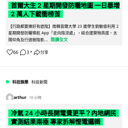
首爾大生 2 星期開發防曬地圖 一日暴增
2 萬人下載衝榜首
【行路都要揀好有遮陰】南韓首爾大學 23 歲學生劉敏俊利用 2
星期開發防曬導航 App「走向陰涼處」，結合建築物高度、太
閱讀全文
陽仰角及行道樹陰影...
66
3
分享
↗
科技娛樂
科技新聞
arthur
10 小時
冷氣 24 小時長開電費更平？內地網民
實測結果兩極 專家拆解慳電邏輯