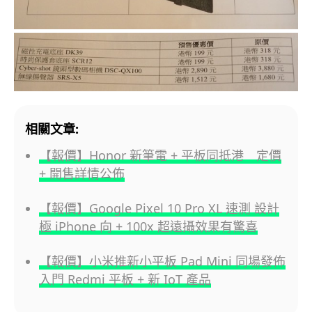
相關文章:
【報價】Honor 新筆電 + 平板同抵港 定價
+ 開售詳情公佈
【報價】Google Pixel 10 Pro XL 速測 設計
極 iPhone 向 + 100x 超遠攝效果有驚喜
【報價】小米推新小平板 Pad Mini 同場發佈
入門 Redmi 平板 + 新 IoT 產品