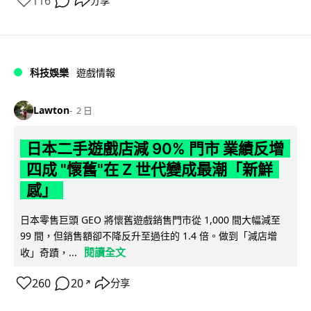
116
分享
科技娛樂
遊戲情報
Lawton
2 日
日本二手遊戲店減 90% 門市 業績反增
四成 "懷舊"在 Z 世代變成最潮「新鮮
感」
日本零售巨頭 GEO 將懷舊遊戲銷售門市從 1,000 間大幅減至
99 間，但銷售額卻不降反升至過往的 1.4 倍。做到「減店增
閱讀全文
收」奇蹟，...
260
20
分享
↗