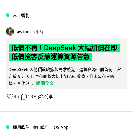
人工智能
Lawton
6 小時
低價不再！DeepSeek 大幅加價在即
低價搶客反釀運算資源告急
DeepSeek 因低價策略掀起需求熱潮，運算資源不勝負荷，官
方於 8 月 6 日宣布即將大幅上調 API 收費，惟未公布具體加
閱讀全文
幅。事件與...
45
13
分享
↗
iOS App
應用軟件
應用軟件