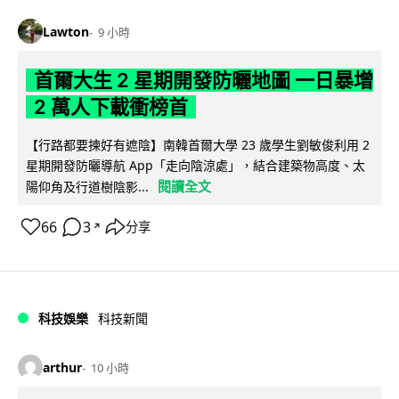
Lawton
9 小時
首爾大生 2 星期開發防曬地圖 一日暴增
2 萬人下載衝榜首
【行路都要揀好有遮陰】南韓首爾大學 23 歲學生劉敏俊利用 2
星期開發防曬導航 App「走向陰涼處」，結合建築物高度、太
閱讀全文
陽仰角及行道樹陰影...
66
3
分享
↗
科技娛樂
科技新聞
arthur
10 小時