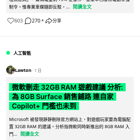
閱讀全文
制令。惟專業車媒隨即反駁，...
603
270
分享
↗
人工智能
Lawton
1 日
微軟刪走 32GB RAM 遊戲建議 分析:
為 8GB Surface 銷售鋪路 連自家
Copilot+ 門檻也未到
Microsoft 被發現靜靜刪除官方網站上，對遊戲玩家要為電腦配
置 32GB RAM 的建議。分析指微軟同時新推出的 8GB RAM 入
閱讀全文
門...