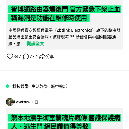
智博通路由器爆後門 官方緊急下架止血
稱漏洞是功能在維修時使用
中國網通廠商智博通電子（Zbtlink Electronics）旗下的路由器
產品爆出嚴重安全漏洞，被發現每 35 秒便會與中國伺服器連
閱讀全文
線，旗...
347
77
分享
↗
科技娛樂
生活娛樂
城中熱話
Lawton
1 日
熊本地震手術室驚魂片瘋傳 醫護保護病
人、逃生門 網民讚值得尊敬