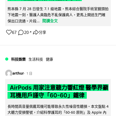
熊本縣 7 月 28 日發生 7.1 級地震，熊本綜合醫院手術室鏡頭拍
下地震一刻，醫護人員臨危不亂保護病人，更馬上開逃生門確
閱讀全文
保出口流通。片段...
67
20
分享
↗
科技娛樂
生活科技
健康
arthur
1 日
AirPods 用家注意聽力響紅燈 醫學界籲
耳機用戶謹守「60-60」鐵律
長時間高音量佩戴耳機可能導致永久性噪音性聽損。本文盤點 4
大聽力受損警號，介紹科學護耳的「60-60 原則」及 Apple 內