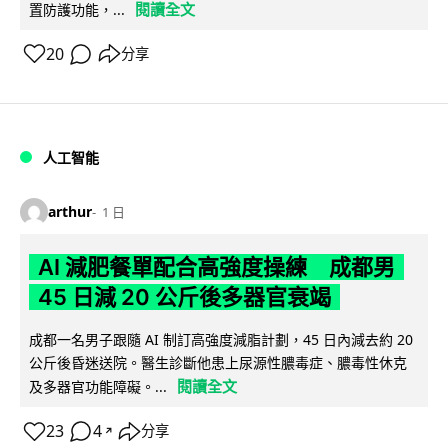
閱讀全文
置防護功能，...
20
分享
人工智能
arthur
1 日
AI 減肥餐單配合高強度操練 成都男
45 日減 20 公斤後多器官衰竭
成都一名男子跟隨 AI 制訂高強度減脂計劃，45 日內減去約 20
公斤後昏迷送院。醫生診斷他患上尿源性膿毒症、膿毒性休克
閱讀全文
及多器官功能障礙。...
23
4
分享
↗