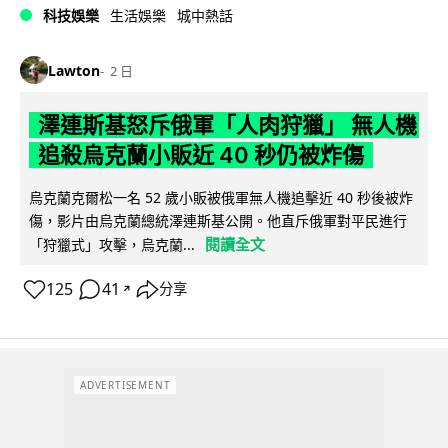
科技娛樂
生活娛樂
城中熱話
Lawton
2 日
澤連斯基怒斥俄軍「人肉狩獵」 無人機
追殺烏克蘭小販近 40 秒仍被炸傷
烏克蘭克爾松一名 52 歲小販被俄軍無人機追擊近 40 秒後被炸
傷，影片由烏克蘭總統澤連斯基公開。他直斥俄軍對平民進行
閱讀全文
「狩獵式」攻擊，烏克蘭...
125
41
分享
↗
ADVERTISEMENT