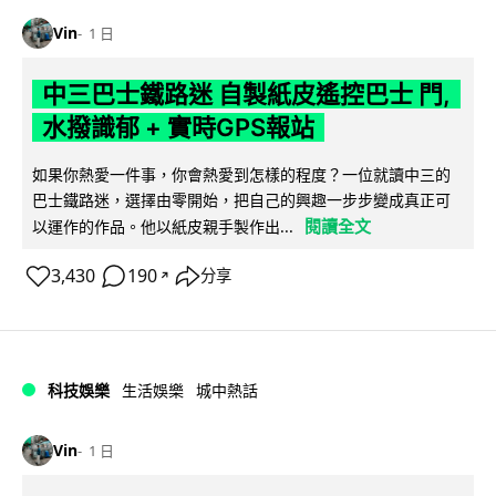
Vin
1 日
中三巴士鐵路迷 自製紙皮遙控巴士 門,
水撥識郁 + 實時GPS報站
如果你熱愛一件事，你會熱愛到怎樣的程度？一位就讀中三的
巴士鐵路迷，選擇由零開始，把自己的興趣一步步變成真正可
閱讀全文
以運作的作品。他以紙皮親手製作出...
3,430
190
分享
↗
科技娛樂
生活娛樂
城中熱話
Vin
1 日