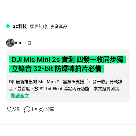
3C科技
家居無線
影音產品
Vin
2 日
DJI Mic Mini 2s 實測 四發一收同步獨
立錄音 32-bit 防爆咪拍片必備
DJI 最新推出的 Mic Mini 2s 無線咪支援「四發一收」分軌錄
音，並首度下放 32-bit Float 浮點內錄功能。本文經實測其...
閱讀全文
251
1
分享
↗