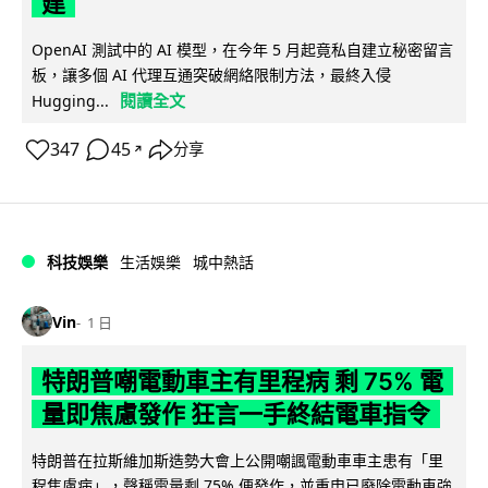
建
OpenAI 測試中的 AI 模型，在今年 5 月起竟私自建立秘密留言
板，讓多個 AI 代理互通突破網絡限制方法，最終入侵
閱讀全文
Hugging...
347
45
分享
↗
科技娛樂
生活娛樂
城中熱話
Vin
1 日
特朗普嘲電動車主有里程病 剩 75% 電
量即焦慮發作 狂言一手終結電車指令
特朗普在拉斯維加斯造勢大會上公開嘲諷電動車車主患有「里
程焦慮病」，聲稱電量剩 75% 便發作，並重申已廢除電動車強