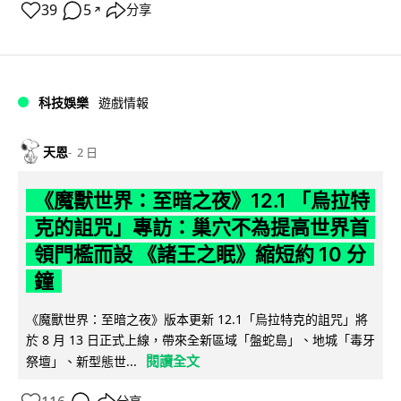
39
5
分享
↗
科技娛樂
遊戲情報
天恩
2 日
《魔獸世界：至暗之夜》12.1 「烏拉特
克的詛咒」專訪：巢穴不為提高世界首
領門檻而設 《諸王之眠》縮短約 10 分
鐘
《魔獸世界：至暗之夜》版本更新 12.1「烏拉特克的詛咒」將
於 8 月 13 日正式上線，帶來全新區域「盤蛇島」、地城「毒牙
閱讀全文
祭壇」、新型態世...