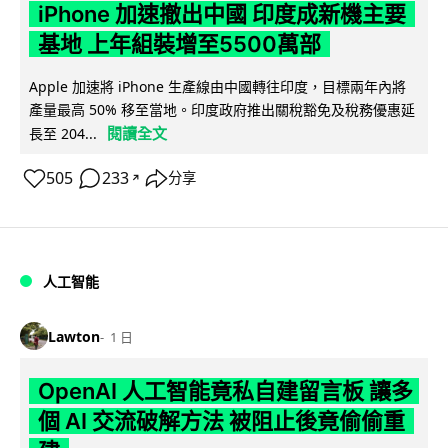
iPhone 加速撤出中國 印度成新機主要
基地 上年組裝增至5500萬部
Apple 加速將 iPhone 生產線由中國轉往印度，目標兩年內將
產量最高 50% 移至當地。印度政府推出關稅豁免及稅務優惠延
閱讀全文
長至 204...
505
233
分享
↗
人工智能
Lawton
1 日
OpenAI 人工智能竟私自建留言板 讓多
個 AI 交流破解方法 被阻止後竟偷偷重