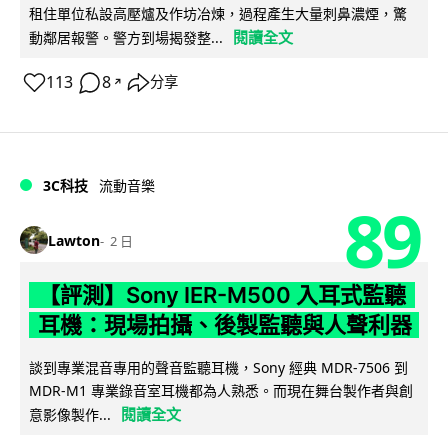
租住單位私設高壓爐及作坊冶煉，過程產生大量刺鼻濃煙，驚
閱讀全文
動鄰居報警。警方到場揭發整...
113
8
分享
↗
3C科技
流動音樂
89
Lawton
2 日
【評測】Sony IER-M500 入耳式監聽
耳機：現場拍攝、後製監聽與人聲利器
談到專業混音專用的聲音監聽耳機，Sony 經典 MDR-7506 到
MDR-M1 專業錄音室耳機都為人熟悉。而現在舞台製作者與創
閱讀全文
意影像製作...