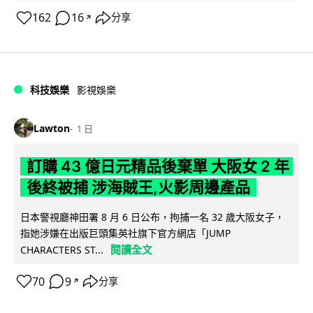
162
16
分享
↗
科技娛樂
影視娛樂
Lawton
1 日
訂購 43 億日元精品後棄單 大阪女 2 年
後終被捕 涉海賊王,火影周邊產品
日本警視廳神田署 8 月 6 日公布，拘捕一名 32 歲大阪女子，
指她涉嫌在出版巨頭集英社旗下官方網店「JUMP
閱讀全文
CHARACTERS ST...
70
9
分享
↗