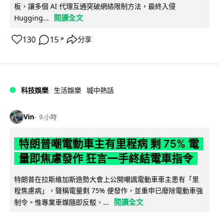
板，讓多個 AI 代理互通突破網絡限制方法，最終入侵
閱讀全文
Hugging...
130
15
分享
↗
科技娛樂
生活娛樂
城中熱話
Vin
9 小時
特朗普嘲電動車主有里程病 剩 75% 電
量即焦慮發作 狂言一手終結電車指令
特朗普在拉斯維加斯造勢大會上公開嘲諷電動車車主患有「里
程焦慮病」，聲稱電量剩 75% 便發作，並重申已廢除電動車強
閱讀全文
制令。惟專業車媒隨即反駁，...