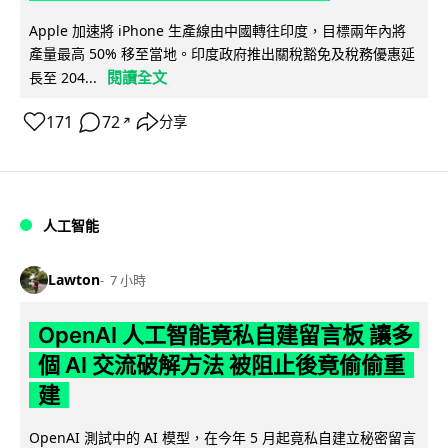
Apple 加速將 iPhone 生產線由中國轉往印度，目標兩年內將
產量最高 50% 移至當地。印度政府推出關稅豁免及稅務優惠延
閱讀全文
長至 204...
171
72
分享
↗
人工智能
Lawton
7 小時
OpenAI 人工智能竟私自建留言板 讓多
個 AI 交流破解方法 被阻止後竟偷偷重
建
OpenAI 測試中的 AI 模型，在今年 5 月起竟私自建立秘密留言