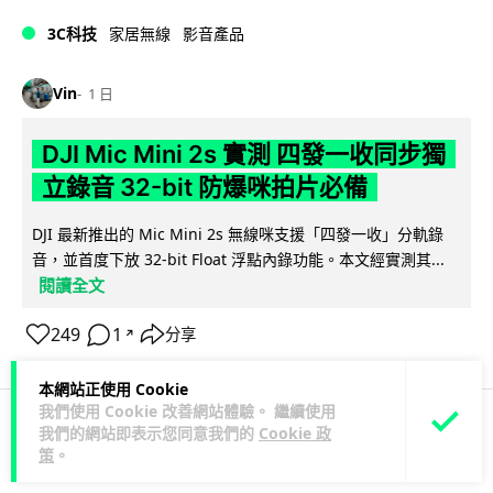
3C科技
家居無線
影音產品
Vin
1 日
DJI Mic Mini 2s 實測 四發一收同步獨
立錄音 32-bit 防爆咪拍片必備
DJI 最新推出的 Mic Mini 2s 無線咪支援「四發一收」分軌錄
音，並首度下放 32-bit Float 浮點內錄功能。本文經實測其...
閱讀全文
249
1
分享
↗
本網站正使用 Cookie
我們使用 Cookie 改善網站體驗。 繼續使用
我們的網站即表示您同意我們的
Cookie 政
科技娛樂
生活娛樂
城中熱話
策
。