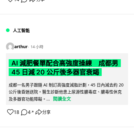
人工智能
arthur
14 小時
AI 減肥餐單配合高強度操練 成都男
45 日減 20 公斤後多器官衰竭
成都一名男子跟隨 AI 制訂高強度減脂計劃，45 日內減去約 20
公斤後昏迷送院。醫生診斷他患上尿源性膿毒症、膿毒性休克
閱讀全文
及多器官功能障礙。...
18
4
分享
↗