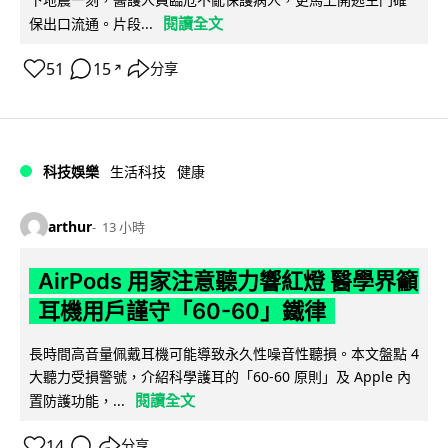
閱讀全文
保出口流通。片段...
51
15
分享
↗
科技娛樂
生活科技
健康
arthur
13 小時
AirPods 用家注意聽力響紅燈 醫學界籲
耳機用戶謹守「60-60」鐵律
長時間高音量佩戴耳機可能導致永久性噪音性聽損。本文盤點 4
大聽力受損警號，介紹科學護耳的「60-60 原則」及 Apple 內
閱讀全文
置防護功能，...
14
分享