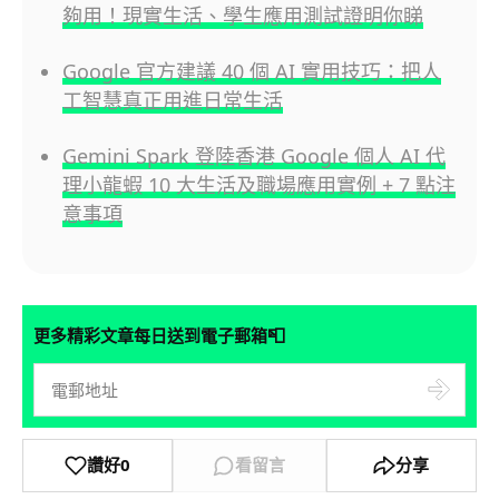
夠用！現實生活、學生應用測試證明你睇
Google 官方建議 40 個 AI 實用技巧：把人
工智慧真正用進日常生活
Gemini Spark 登陸香港 Google 個人 AI 代
理小龍蝦 10 大生活及職場應用實例 + 7 點注
意事項
📮
更多精彩文章每日送到電子郵箱
讚好
0
看留言
分享