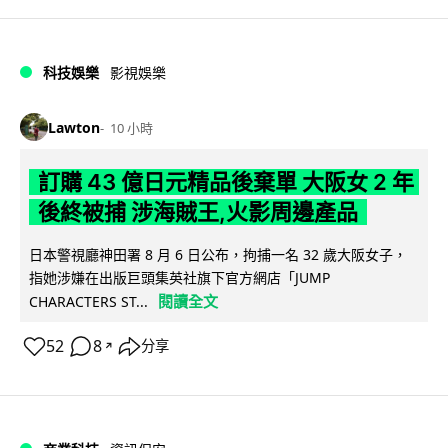
科技娛樂
影視娛樂
Lawton
10 小時
訂購 43 億日元精品後棄單 大阪女 2 年
後終被捕 涉海賊王,火影周邊產品
日本警視廳神田署 8 月 6 日公布，拘捕一名 32 歲大阪女子，
指她涉嫌在出版巨頭集英社旗下官方網店「JUMP
閱讀全文
CHARACTERS ST...
52
8
分享
↗