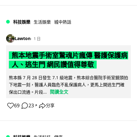
科技娛樂
生活娛樂
城中熱話
Lawton
1 日
熊本地震手術室驚魂片瘋傳 醫護保護病
人、逃生門 網民讚值得尊敬
熊本縣 7 月 28 日發生 7.1 級地震，熊本綜合醫院手術室鏡頭拍
下地震一刻，醫護人員臨危不亂保護病人，更馬上開逃生門確
閱讀全文
保出口流通。片段...
69
23
分享
↗