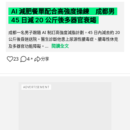
AI 減肥餐單配合高強度操練 成都男
45 日減 20 公斤後多器官衰竭
成都一名男子跟隨 AI 制訂高強度減脂計劃，45 日內減去約 20
公斤後昏迷送院。醫生診斷他患上尿源性膿毒症、膿毒性休克
閱讀全文
及多器官功能障礙。...
23
4
分享
↗
ADVERTISEMENT