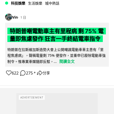
科技娛樂
生活娛樂
城中熱話
Vin
1 日
特朗普嘲電動車主有里程病 剩 75% 電
量即焦慮發作 狂言一手終結電車指令
特朗普在拉斯維加斯造勢大會上公開嘲諷電動車車主患有「里
程焦慮病」，聲稱電量剩 75% 便發作，並重申已廢除電動車強
閱讀全文
制令。惟專業車媒隨即反駁，...
622
275
分享
↗
ADVERTISEMENT