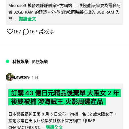
Microsoft 被發現靜靜刪除官方網站上，對遊戲玩家要為電腦配
置 32GB RAM 的建議。分析指微軟同時新推出的 8GB RAM 入
閱讀全文
門...
167
16
分享
↗
科技娛樂
影視娛樂
Lawton
1 日
訂購 43 億日元精品後棄單 大阪女 2 年
後終被捕 涉海賊王,火影周邊產品
日本警視廳神田署 8 月 6 日公布，拘捕一名 32 歲大阪女子，
指她涉嫌在出版巨頭集英社旗下官方網店「JUMP
閱讀全文
CHARACTERS ST...