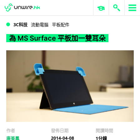
WWDC 2026
GenAI 與雲端科技專區
ERP 與商業 AI
為 MS Surface 平板加一雙耳朵
3C科技
流動電腦
平板配件
為 MS Surface 平板加一雙耳朵
作者
發佈日期
閱讀時間
2014-04-08
唐美鳳
1分鐘