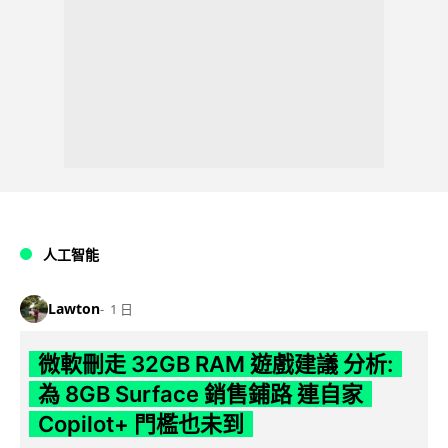
人工智能
Lawton
1 日
微軟刪走 32GB RAM 遊戲建議 分析:
為 8GB Surface 銷售鋪路 連自家
Copilot+ 門檻也未到