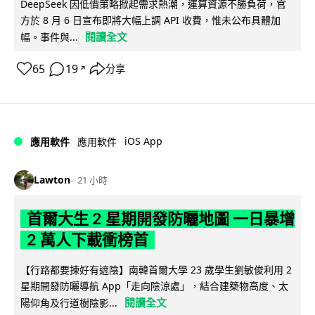
DeepSeek 因低價策略掀起需求熱潮，運算資源不勝負荷，官
方於 8 月 6 日宣布即將大幅上調 API 收費，惟未公布具體加
閱讀全文
幅。事件與...
65
19
分享
↗
iOS App
應用軟件
應用軟件
Lawton
21 小時
首爾大生 2 星期開發防曬地圖 一日暴增
2 萬人下載衝榜首
【行路都要揀好有遮陰】南韓首爾大學 23 歲學生劉敏俊利用 2
星期開發防曬導航 App「走向陰涼處」，結合建築物高度、太
閱讀全文
陽仰角及行道樹陰影...