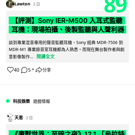
89
Lawton
2 日
【評測】Sony IER-M500 入耳式監聽
耳機：現場拍攝、後製監聽與人聲利器
談到專業混音專用的聲音監聽耳機，Sony 經典 MDR-7506 到
MDR-M1 專業錄音室耳機都為人熟悉。而現在舞台製作者與創
閱讀全文
意影像製作...
40
5
分享
↗
科技娛樂
遊戲情報
天恩
2 日
《魔獸世界：至暗之夜》12.1 「烏拉特