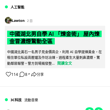
人工智能
Lawton
2 日
中國湖北男自學 AI 「煉金術」 屋內煉
金冒濃煙驚動全區
中國湖北黃石一名男子見金價高企，利用 AI 自學提煉黃金，在
租住單位私設高壓爐及作坊冶煉，過程產生大量刺鼻濃煙，驚
閱讀全文
動鄰居報警。警方到場揭發整...
114
8
分享
↗
3C科技
流動音樂