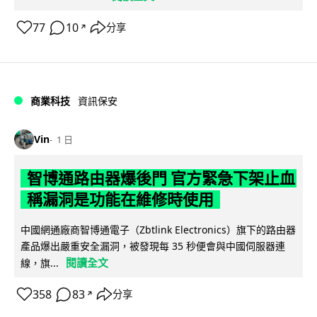
77
10
分享
↗
商業科技
資訊保安
Vin
1 日
智博通路由器爆後門 官方緊急下架止血
稱漏洞是功能在維修時使用
中國網通廠商智博通電子（Zbtlink Electronics）旗下的路由器
產品爆出嚴重安全漏洞，被發現每 35 秒便會與中國伺服器連
閱讀全文
線，旗...
358
83
分享
↗