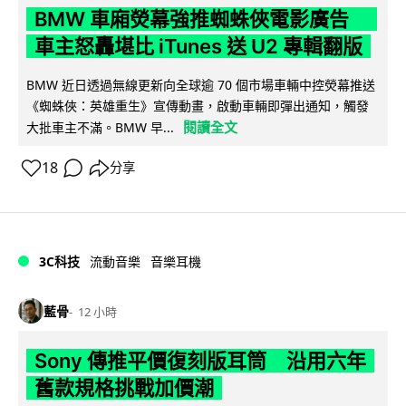
BMW 車廂熒幕強推蜘蛛俠電影廣告
車主怒轟堪比 iTunes 送 U2 專輯翻版
BMW 近日透過無線更新向全球逾 70 個市場車輛中控熒幕推送
《蜘蛛俠：英雄重生》宣傳動畫，啟動車輛即彈出通知，觸發
閱讀全文
大批車主不滿。BMW 早...
18
分享
3C科技
流動音樂
音樂耳機
藍骨
12 小時
Sony 傳推平價復刻版耳筒 沿用六年
舊款規格挑戰加價潮