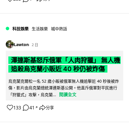
科技娛樂
生活娛樂
城中熱話
Lawton
2 日
澤連斯基怒斥俄軍「人肉狩獵」 無人機
追殺烏克蘭小販近 40 秒仍被炸傷
烏克蘭克爾松一名 52 歲小販被俄軍無人機追擊近 40 秒後被炸
傷，影片由烏克蘭總統澤連斯基公開。他直斥俄軍對平民進行
閱讀全文
「狩獵式」攻擊，烏克蘭...
133
41
分享
↗