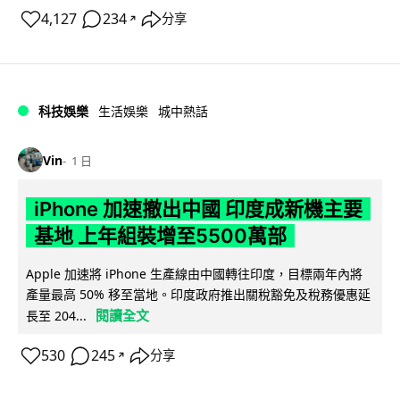
4,127
234
分享
↗
科技娛樂
生活娛樂
城中熱話
Vin
1 日
iPhone 加速撤出中國 印度成新機主要
基地 上年組裝增至5500萬部
Apple 加速將 iPhone 生產線由中國轉往印度，目標兩年內將
產量最高 50% 移至當地。印度政府推出關稅豁免及稅務優惠延
閱讀全文
長至 204...
530
245
分享
↗