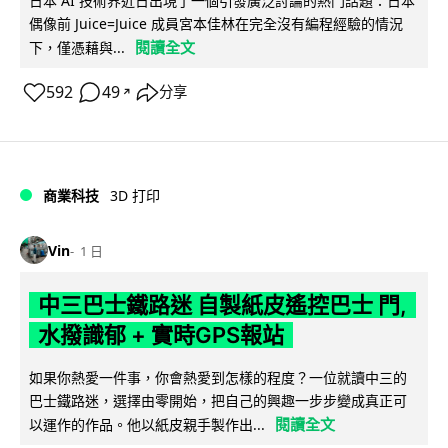
日本 AI 技術界近日出現了一個引發廣泛討論的熱門話題：日本
偶像前 Juice=Juice 成員宮本佳林在完全沒有編程經驗的情況
閱讀全文
下，僅憑藉與...
592
49
分享
↗
商業科技
3D 打印
Vin
1 日
中三巴士鐵路迷 自製紙皮遙控巴士 門,
水撥識郁 + 實時GPS報站
如果你熱愛一件事，你會熱愛到怎樣的程度？一位就讀中三的
巴士鐵路迷，選擇由零開始，把自己的興趣一步步變成真正可
閱讀全文
以運作的作品。他以紙皮親手製作出...