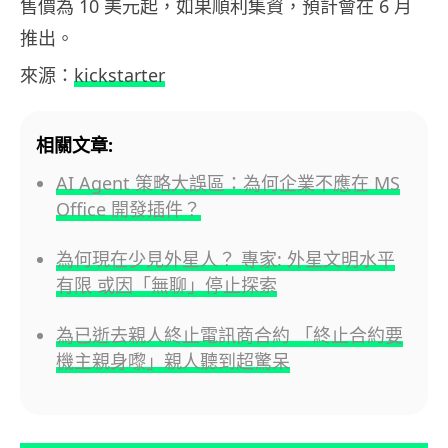
售價為 10 美元起，如果順利集資，預計會在 6 月
推出。
來源：
kickstarter
相關文章:
AI Agent 策略大誤區：為何企業不應在 MS
Office 開發插件？
為何現在少見外星人？ 專家: 外星文明水平
有限 或因「無聊」停止探索
為已逝去親人終止電訊商合約 「終止合約要
機主親身嚟」親人聽到超驚呆