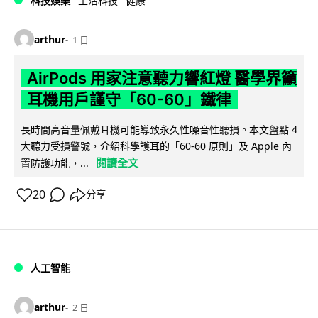
科技娛樂
生活科技
健康
arthur
1 日
AirPods 用家注意聽力響紅燈 醫學界籲
耳機用戶謹守「60-60」鐵律
長時間高音量佩戴耳機可能導致永久性噪音性聽損。本文盤點 4
大聽力受損警號，介紹科學護耳的「60-60 原則」及 Apple 內
閱讀全文
置防護功能，...
20
分享
人工智能
arthur
2 日