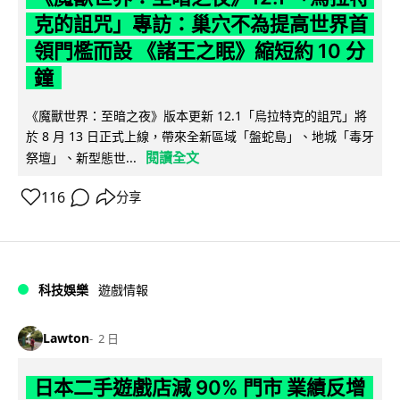
克的詛咒」專訪：巢穴不為提高世界首
領門檻而設 《諸王之眠》縮短約 10 分
鐘
《魔獸世界：至暗之夜》版本更新 12.1「烏拉特克的詛咒」將
於 8 月 13 日正式上線，帶來全新區域「盤蛇島」、地城「毒牙
閱讀全文
祭壇」、新型態世...
116
分享
科技娛樂
遊戲情報
Lawton
2 日
日本二手遊戲店減 90% 門市 業績反增