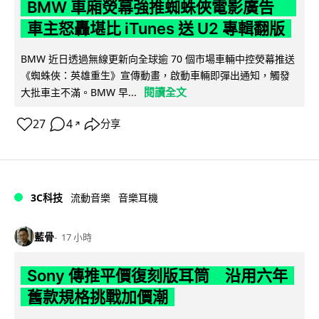
BMW 車廂熒幕強推蜘蛛俠電影廣告
車主怒轟堪比 iTunes 送 U2 專輯翻版
BMW 近日透過無線更新向全球逾 70 個市場車輛中控熒幕推送
《蜘蛛俠：英雄重生》宣傳動畫，啟動車輛即彈出通知，觸發
閱讀全文
大批車主不滿。BMW 早...
27
4
分享
↗
3C科技
流動音樂
音樂耳機
藍骨
17 小時
Sony 傳推平價復刻版耳筒 沿用六年
舊款規格挑戰加價潮