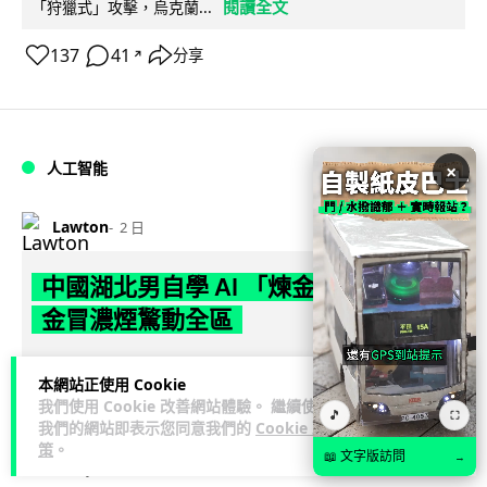
閱讀全文
「狩獵式」攻擊，烏克蘭...
137
41
分享
↗
人工智能
×
Lawton
2 日
中國湖北男自學 AI 「煉金術」 屋內煉
金冒濃煙驚動全區
中國湖北黃石一名男子見金價高企，利用 AI 自學提煉黃金，在
本網站正使用 Cookie
租住單位私設高壓爐及作坊冶煉，過程產生大量刺鼻濃煙，驚
我們使用 Cookie 改善網站體驗。 繼續使用
閱讀全文
🎵
動鄰居報警。警方到場揭發整...
⛶
我們的網站即表示您同意我們的
Cookie 政
策
。
📖 文字版訪問
→
114
8
分享
↗