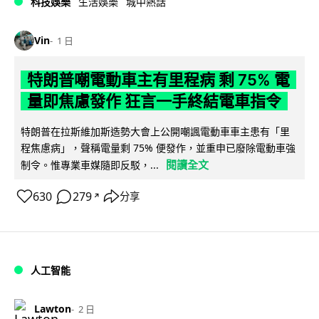
科技娛樂
生活娛樂
城中熱話
Vin
1 日
特朗普嘲電動車主有里程病 剩 75% 電
量即焦慮發作 狂言一手終結電車指令
特朗普在拉斯維加斯造勢大會上公開嘲諷電動車車主患有「里
程焦慮病」，聲稱電量剩 75% 便發作，並重申已廢除電動車強
閱讀全文
制令。惟專業車媒隨即反駁，...
630
279
分享
↗
人工智能
Lawton
2 日