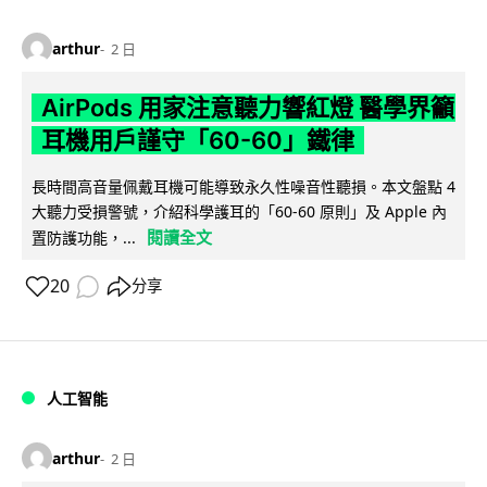
arthur
2 日
AirPods 用家注意聽力響紅燈 醫學界籲
耳機用戶謹守「60-60」鐵律
長時間高音量佩戴耳機可能導致永久性噪音性聽損。本文盤點 4
大聽力受損警號，介紹科學護耳的「60-60 原則」及 Apple 內
閱讀全文
置防護功能，...
20
分享
人工智能
arthur
2 日