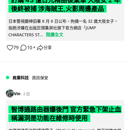
後終被捕 涉海賊王,火影周邊產品
日本警視廳神田署 8 月 6 日公布，拘捕一名 32 歲大阪女子，
指她涉嫌在出版巨頭集英社旗下官方網店「JUMP
閱讀全文
CHARACTERS ST...
79
10
分享
↗
商業科技
資訊保安
Vin
2 日
智博通路由器爆後門 官方緊急下架止血
稱漏洞是功能在維修時使用