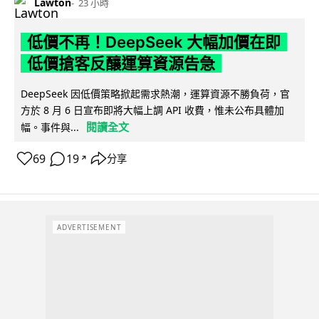
Lawton
23 小時
低價不再！DeepSeek 大幅加價在即
低價搶客反釀運算資源告急
DeepSeek 因低價策略掀起需求熱潮，運算資源不勝負荷，官
方於 8 月 6 日宣布即將大幅上調 API 收費，惟未公布具體加
閱讀全文
幅。事件與...
69
19
分享
↗
ADVERTISEMENT