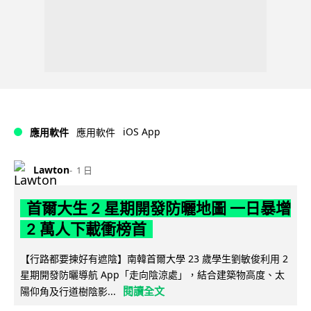
iOS App
應用軟件
應用軟件
Lawton
1 日
首爾大生 2 星期開發防曬地圖 一日暴增
2 萬人下載衝榜首
【行路都要揀好有遮陰】南韓首爾大學 23 歲學生劉敏俊利用 2
星期開發防曬導航 App「走向陰涼處」，結合建築物高度、太
閱讀全文
陽仰角及行道樹陰影...