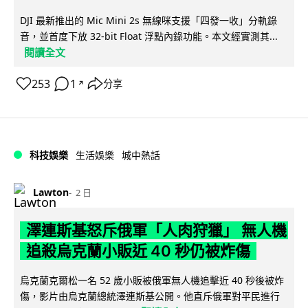
DJI 最新推出的 Mic Mini 2s 無線咪支援「四發一收」分軌錄
音，並首度下放 32-bit Float 浮點內錄功能。本文經實測其...
閱讀全文
253
1
分享
↗
科技娛樂
生活娛樂
城中熱話
Lawton
2 日
澤連斯基怒斥俄軍「人肉狩獵」 無人機
追殺烏克蘭小販近 40 秒仍被炸傷
烏克蘭克爾松一名 52 歲小販被俄軍無人機追擊近 40 秒後被炸
傷，影片由烏克蘭總統澤連斯基公開。他直斥俄軍對平民進行