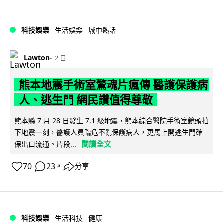
科技娛樂
生活娛樂
城中熱話
Lawton
2 日
熊本地震手術室驚魂片瘋傳 醫護保護病
人、逃生門 網民讚值得尊敬
熊本縣 7 月 28 日發生 7.1 級地震，熊本綜合醫院手術室鏡頭拍
下地震一刻，醫護人員臨危不亂保護病人，更馬上開逃生門確
閱讀全文
保出口流通。片段...
70
23
分享
↗
科技娛樂
生活科技
健康