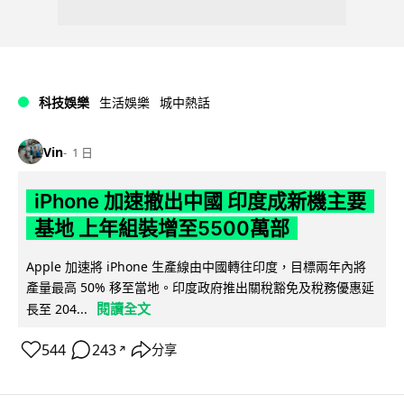
科技娛樂
生活娛樂
城中熱話
Vin
1 日
iPhone 加速撤出中國 印度成新機主要
基地 上年組裝增至5500萬部
Apple 加速將 iPhone 生產線由中國轉往印度，目標兩年內將
產量最高 50% 移至當地。印度政府推出關稅豁免及稅務優惠延
閱讀全文
長至 204...
544
243
分享
↗