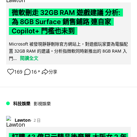
微軟刪走 32GB RAM 遊戲建議 分析:
為 8GB Surface 銷售鋪路 連自家
Copilot+ 門檻也未到
Microsoft 被發現靜靜刪除官方網站上，對遊戲玩家要為電腦配
置 32GB RAM 的建議。分析指微軟同時新推出的 8GB RAM 入
閱讀全文
門...
169
16
分享
↗
科技娛樂
影視娛樂
Lawton
2 日
訂購 43 億日元精品後棄單 大阪女 2 年