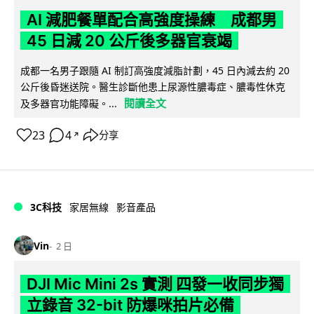
AI 減肥餐單配合高強度操練 成都男
45 日減 20 公斤後多器官衰竭
成都一名男子跟隨 AI 制訂高強度減脂計劃，45 日內減去約 20
公斤後昏迷送院。醫生診斷他患上尿源性膿毒症、膿毒性休克
閱讀全文
及多器官功能障礙。...
23
4
分享
↗
3C科技
家居無線
影音產品
Vin
2 日
DJI Mic Mini 2s 實測 四發一收同步獨
立錄音 32-bit 防爆咪拍片必備