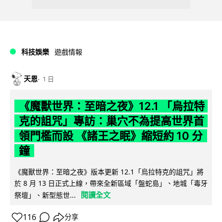
科技娛樂
遊戲情報
天恩
1 日
《魔獸世界：至暗之夜》12.1 「烏拉特
克的詛咒」專訪：巢穴不為提高世界首
領門檻而設 《諸王之眠》縮短約 10 分
鐘
《魔獸世界：至暗之夜》版本更新 12.1「烏拉特克的詛咒」將
於 8 月 13 日正式上線，帶來全新區域「盤蛇島」、地城「毒牙
閱讀全文
祭壇」、新型態世...
116
分享