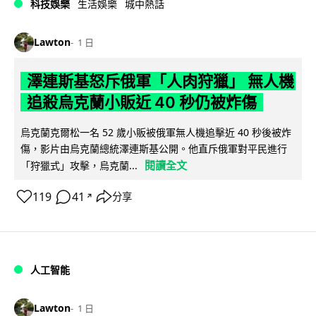
科技娛樂
生活娛樂
城中熱話
Lawton
1 日
澤連斯基怒斥俄軍「人肉狩獵」 無人機
追殺烏克蘭小販近 40 秒仍被炸傷
烏克蘭克爾松一名 52 歲小販被俄軍無人機追擊近 40 秒後被炸
傷，影片由烏克蘭總統澤連斯基公開。他直斥俄軍對平民進行
閱讀全文
「狩獵式」攻擊，烏克蘭...
119
41
分享
↗
人工智能
Lawton
1 日