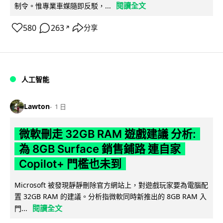
閱讀全文
制令。惟專業車媒隨即反駁，...
580
263
分享
↗
人工智能
Lawton
1 日
微軟刪走 32GB RAM 遊戲建議 分析:
為 8GB Surface 銷售鋪路 連自家
Copilot+ 門檻也未到
Microsoft 被發現靜靜刪除官方網站上，對遊戲玩家要為電腦配
置 32GB RAM 的建議。分析指微軟同時新推出的 8GB RAM 入
閱讀全文
門...