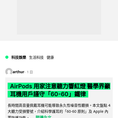
科技娛樂
生活科技
健康
arthur
1 日
AirPods 用家注意聽力響紅燈 醫學界籲
耳機用戶謹守「60-60」鐵律
長時間高音量佩戴耳機可能導致永久性噪音性聽損。本文盤點 4
大聽力受損警號，介紹科學護耳的「60-60 原則」及 Apple 內
閱讀全文
置防護功能，...