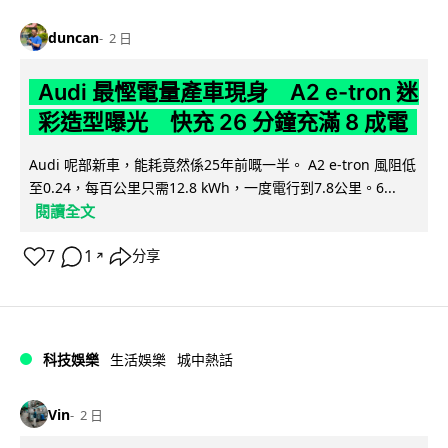
duncan
2 日
Audi 最慳電量產車現身 A2 e-tron 迷
彩造型曝光 快充 26 分鐘充滿 8 成電
Audi 呢部新車，能耗竟然係25年前嘅一半。 A2 e-tron 風阻低
至0.24，每百公里只需12.8 kWh，一度電行到7.8公里。6...
閱讀全文
7
1
分享
↗
科技娛樂
生活娛樂
城中熱話
Vin
2 日