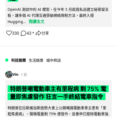
OpenAI 測試中的 AI 模型，在今年 5 月起竟私自建立秘密留言
板，讓多個 AI 代理互通突破網絡限制方法，最終入侵
閱讀全文
Hugging...
330
43
分享
↗
科技娛樂
生活娛樂
城中熱話
Vin
1 日
特朗普嘲電動車主有里程病 剩 75% 電
量即焦慮發作 狂言一手終結電車指令
特朗普在拉斯維加斯造勢大會上公開嘲諷電動車車主患有「里
程焦慮病」，聲稱電量剩 75% 便發作，並重申已廢除電動車強