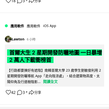
18
3
分享
↗
iOS App
應用軟件
應用軟件
Lawton
6 小時
首爾大生 2 星期開發防曬地圖 一日暴增
2 萬人下載衝榜首
【行路都要揀好有遮陰】南韓首爾大學 23 歲學生劉敏俊利用 2
星期開發防曬導航 App「走向陰涼處」，結合建築物高度、太
閱讀全文
陽仰角及行道樹陰影...
42
3
分享
↗