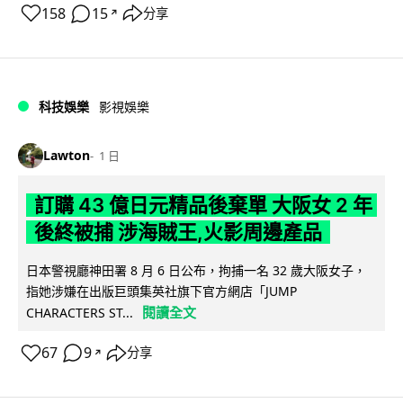
158
15
分享
↗
科技娛樂
影視娛樂
Lawton
1 日
訂購 43 億日元精品後棄單 大阪女 2 年
後終被捕 涉海賊王,火影周邊產品
日本警視廳神田署 8 月 6 日公布，拘捕一名 32 歲大阪女子，
指她涉嫌在出版巨頭集英社旗下官方網店「JUMP
閱讀全文
CHARACTERS ST...
67
9
分享
↗