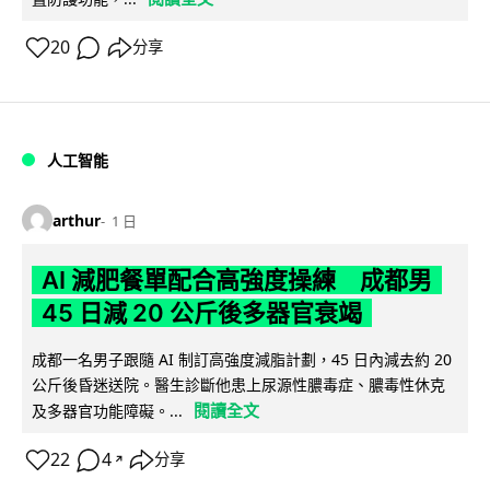
20
分享
人工智能
arthur
1 日
AI 減肥餐單配合高強度操練 成都男
45 日減 20 公斤後多器官衰竭
成都一名男子跟隨 AI 制訂高強度減脂計劃，45 日內減去約 20
公斤後昏迷送院。醫生診斷他患上尿源性膿毒症、膿毒性休克
閱讀全文
及多器官功能障礙。...
22
4
分享
↗