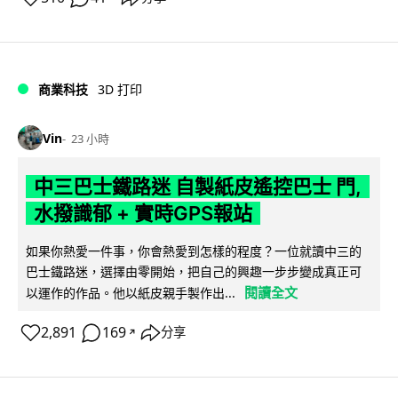
商業科技
3D 打印
Vin
23 小時
中三巴士鐵路迷 自製紙皮遙控巴士 門,
水撥識郁 + 實時GPS報站
如果你熱愛一件事，你會熱愛到怎樣的程度？一位就讀中三的
巴士鐵路迷，選擇由零開始，把自己的興趣一步步變成真正可
閱讀全文
以運作的作品。他以紙皮親手製作出...
2,891
169
分享
↗