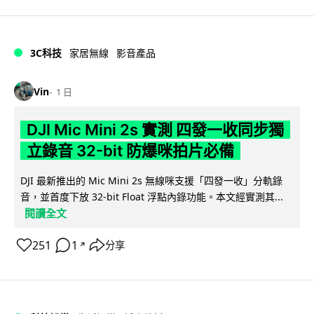
3C科技
家居無線
影音產品
Vin
1 日
DJI Mic Mini 2s 實測 四發一收同步獨
立錄音 32-bit 防爆咪拍片必備
DJI 最新推出的 Mic Mini 2s 無線咪支援「四發一收」分軌錄
音，並首度下放 32-bit Float 浮點內錄功能。本文經實測其...
閱讀全文
251
1
分享
↗