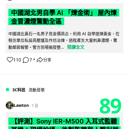
中國湖北男自學 AI 「煉金術」 屋內煉
金冒濃煙驚動全區
中國湖北黃石一名男子見金價高企，利用 AI 自學提煉黃金，在
租住單位私設高壓爐及作坊冶煉，過程產生大量刺鼻濃煙，驚
閱讀全文
動鄰居報警。警方到場揭發整...
110
7
分享
↗
3C科技
流動音樂
89
Lawton
1 日
【評測】Sony IER-M500 入耳式監聽