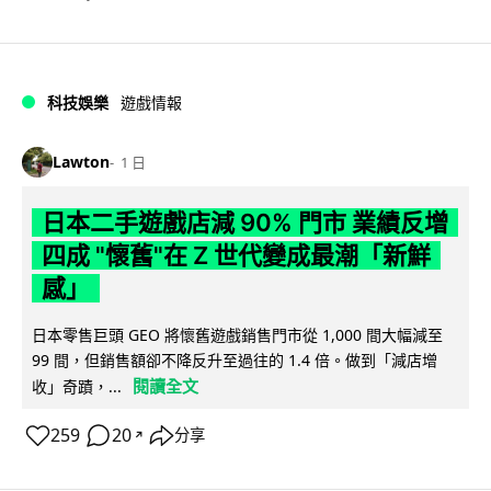
科技娛樂
遊戲情報
Lawton
1 日
日本二手遊戲店減 90% 門市 業績反增
四成 "懷舊"在 Z 世代變成最潮「新鮮
感」
日本零售巨頭 GEO 將懷舊遊戲銷售門市從 1,000 間大幅減至
99 間，但銷售額卻不降反升至過往的 1.4 倍。做到「減店增
閱讀全文
收」奇蹟，...
259
20
分享
↗