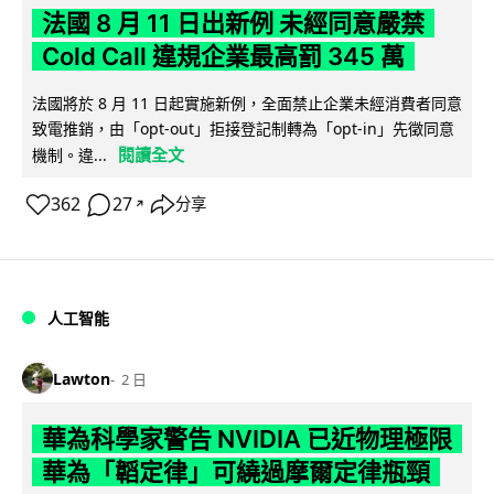
法國 8 月 11 日出新例 未經同意嚴禁
Cold Call 違規企業最高罰 345 萬
法國將於 8 月 11 日起實施新例，全面禁止企業未經消費者同意
致電推銷，由「opt-out」拒接登記制轉為「opt-in」先徵同意
閱讀全文
機制。違...
362
27
分享
↗
人工智能
Lawton
2 日
華為科學家警告 NVIDIA 已近物理極限
華為「韜定律」可繞過摩爾定律瓶頸