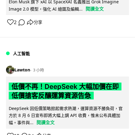
Elon Musk 旗下 xAI 以 SpaceXAI 名義推出 Grok Imagine
閱讀全文
Image 2.0 模型，強化 AI 繪圖及編輯...
2
分享
人工智能
Lawton
3 小時
低價不再！DeepSeek 大幅加價在即
低價搶客反釀運算資源告急
DeepSeek 因低價策略掀起需求熱潮，運算資源不勝負荷，官
方於 8 月 6 日宣布即將大幅上調 API 收費，惟未公布具體加
閱讀全文
幅。事件與...