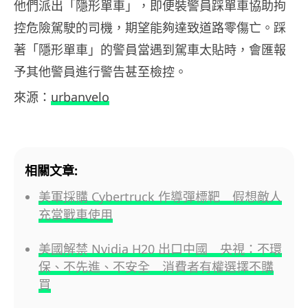
他們派出「隱形單車」，即便裝警員踩單車協助拘
控危險駕駛的司機，期望能夠達致道路零傷亡。踩
著「隱形單車」的警員當遇到駕車太貼時，會匯報
予其他警員進行警告甚至檢控。
來源：
urbanvelo
相關文章:
美軍採購 Cybertruck 作導彈標靶 假想敵人
充當戰車使用
美國解禁 Nvidia H20 出口中國 央視：不環
保、不先進、不安全 消費者有權選擇不購
買