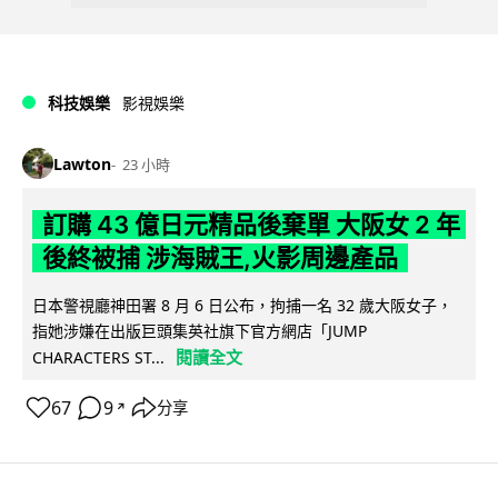
科技娛樂
影視娛樂
Lawton
23 小時
訂購 43 億日元精品後棄單 大阪女 2 年
後終被捕 涉海賊王,火影周邊產品
日本警視廳神田署 8 月 6 日公布，拘捕一名 32 歲大阪女子，
指她涉嫌在出版巨頭集英社旗下官方網店「JUMP
閱讀全文
CHARACTERS ST...
67
9
分享
↗