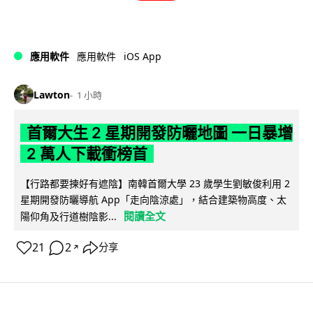
iOS App
應用軟件
應用軟件
Lawton
1 小時
首爾大生 2 星期開發防曬地圖 一日暴增
2 萬人下載衝榜首
【行路都要揀好有遮陰】南韓首爾大學 23 歲學生劉敏俊利用 2
星期開發防曬導航 App「走向陰涼處」，結合建築物高度、太
閱讀全文
陽仰角及行道樹陰影...
21
2
分享
↗