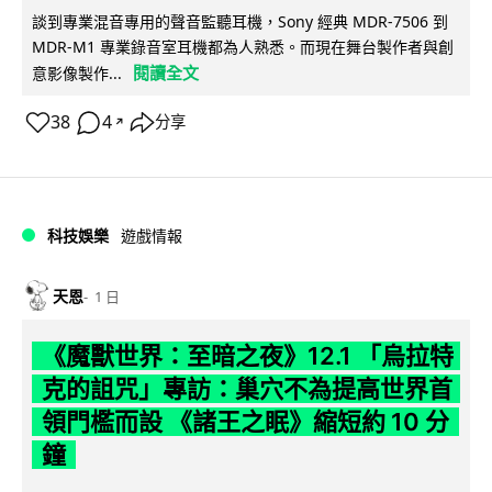
談到專業混音專用的聲音監聽耳機，Sony 經典 MDR-7506 到
MDR-M1 專業錄音室耳機都為人熟悉。而現在舞台製作者與創
閱讀全文
意影像製作...
38
4
分享
↗
科技娛樂
遊戲情報
天恩
1 日
《魔獸世界：至暗之夜》12.1 「烏拉特
克的詛咒」專訪：巢穴不為提高世界首
領門檻而設 《諸王之眠》縮短約 10 分
鐘