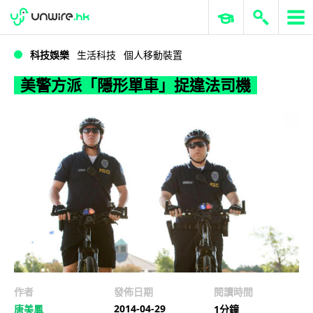
WWDC 2026
GenAI 與雲端科技專區
ERP 與商業 AI
美警方派「隱形單車」捉違法司機
科技娛樂
生活科技
個人移動裝置
美警方派「隱形單車」捉違法司機
作者
發佈日期
閱讀時間
2014-04-29
唐美鳳
1分鐘