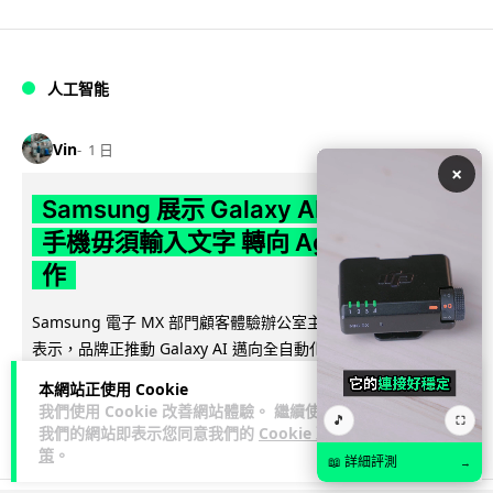
人工智能
Vin
1 日
×
Samsung 展示 Galaxy AI 新方向 未來
手機毋須輸入文字 轉向 Agent 全自動操
作
Samsung 電子 MX 部門顧客體驗辦公室主管兼副總裁 Jay Kim
閱讀全
表示，品牌正推動 Galaxy AI 邁向全自動化 Agent...
文
本網站正使用 Cookie
我們使用 Cookie 改善網站體驗。 繼續使用
🎵
29
4
⛶
分享
↗
我們的網站即表示您同意我們的
Cookie 政
策
。
📖 詳細評測
→