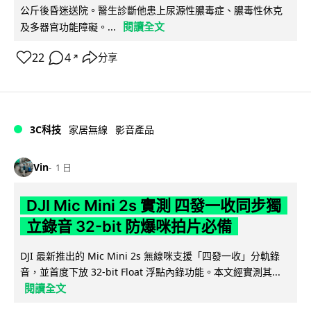
公斤後昏迷送院。醫生診斷他患上尿源性膿毒症、膿毒性休克
閱讀全文
及多器官功能障礙。...
22
4
分享
↗
3C科技
家居無線
影音產品
Vin
1 日
DJI Mic Mini 2s 實測 四發一收同步獨
立錄音 32-bit 防爆咪拍片必備
DJI 最新推出的 Mic Mini 2s 無線咪支援「四發一收」分軌錄
音，並首度下放 32-bit Float 浮點內錄功能。本文經實測其...
閱讀全文