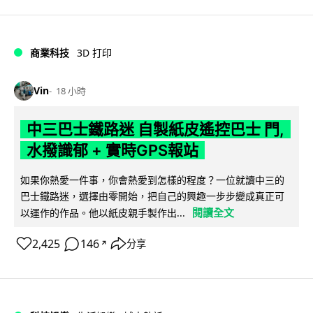
商業科技
3D 打印
Vin
18 小時
中三巴士鐵路迷 自製紙皮遙控巴士 門,
水撥識郁 + 實時GPS報站
如果你熱愛一件事，你會熱愛到怎樣的程度？一位就讀中三的
巴士鐵路迷，選擇由零開始，把自己的興趣一步步變成真正可
閱讀全文
以運作的作品。他以紙皮親手製作出...
2,425
146
分享
↗