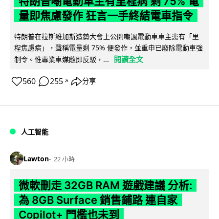
特朗普嘲電動車主有里程病 剩 75% 電
量即焦慮發作 狂言一手終結電車指令
特朗普在拉斯維加斯造勢大會上公開嘲諷電動車車主患有「里
程焦慮病」，聲稱電量剩 75% 便發作，並重申已廢除電動車強
閱讀全文
制令。惟專業車媒隨即反駁，...
560
255
分享
↗
人工智能
Lawton
22 小時
微軟刪走 32GB RAM 遊戲建議 分析:
為 8GB Surface 銷售鋪路 連自家
Copilot+ 門檻也未到