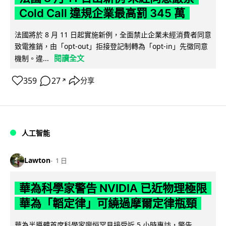
Cold Call 違規企業最高罰 345 萬
法國將於 8 月 11 日起實施新例，全面禁止企業未經消費者同意
致電推銷，由「opt-out」拒接登記制轉為「opt-in」先徵同意
閱讀全文
機制。違...
359
27
分享
↗
人工智能
Lawton
1 日
華為科學家警告 NVIDIA 已近物理極限
華為「韜定律」可繞過摩爾定律瓶頸
華為半導體首席科學家廖恒罕見接受近 5 小時專訪，警告