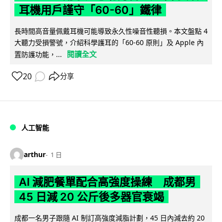
耳機用戶謹守「60-60」鐵律
長時間高音量佩戴耳機可能導致永久性噪音性聽損。本文盤點 4
大聽力受損警號，介紹科學護耳的「60-60 原則」及 Apple 內
閱讀全文
置防護功能，...
20
分享
人工智能
arthur
1 日
AI 減肥餐單配合高強度操練 成都男
45 日減 20 公斤後多器官衰竭
成都一名男子跟隨 AI 制訂高強度減脂計劃，45 日內減去約 20