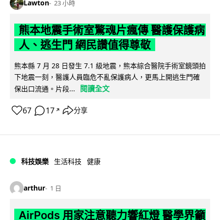
Lawton
23 小時
熊本地震手術室驚魂片瘋傳 醫護保護病
人、逃生門 網民讚值得尊敬
熊本縣 7 月 28 日發生 7.1 級地震，熊本綜合醫院手術室鏡頭拍
下地震一刻，醫護人員臨危不亂保護病人，更馬上開逃生門確
閱讀全文
保出口流通。片段...
67
17
分享
↗
科技娛樂
生活科技
健康
arthur
1 日
AirPods 用家注意聽力響紅燈 醫學界籲