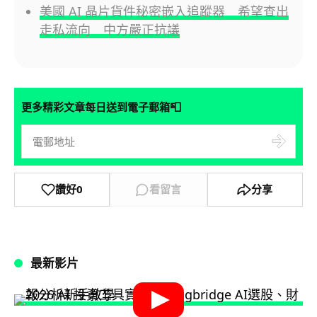
美國 AI 晶片貨件秘密嵌入追蹤器 希望查出
走私流向 中方嚴正抗議
📮
更多精彩文章每日送到電子郵箱
讚好
0
看留言
分享
最新影片