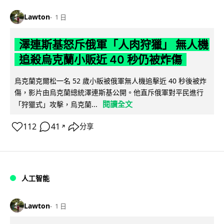
Lawton
1 日
澤連斯基怒斥俄軍「人肉狩獵」 無人機
追殺烏克蘭小販近 40 秒仍被炸傷
烏克蘭克爾松一名 52 歲小販被俄軍無人機追擊近 40 秒後被炸
傷，影片由烏克蘭總統澤連斯基公開。他直斥俄軍對平民進行
閱讀全文
「狩獵式」攻擊，烏克蘭...
112
41
分享
↗
人工智能
Lawton
1 日