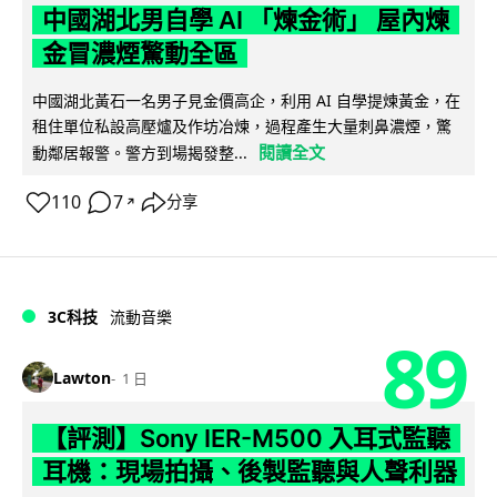
中國湖北男自學 AI 「煉金術」 屋內煉
金冒濃煙驚動全區
中國湖北黃石一名男子見金價高企，利用 AI 自學提煉黃金，在
租住單位私設高壓爐及作坊冶煉，過程產生大量刺鼻濃煙，驚
閱讀全文
動鄰居報警。警方到場揭發整...
110
7
分享
↗
3C科技
流動音樂
89
Lawton
1 日
【評測】Sony IER-M500 入耳式監聽
耳機：現場拍攝、後製監聽與人聲利器