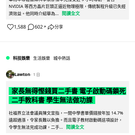
NVIDIA 等西方晶片巨頭正逼近物理極限，傳統製程升級已失經
閱讀全文
濟效益。他同時介紹華為...
1,588
602
分享
↗
科技娛樂
生活娛樂
城中熱話
Lawton
1 日
家長無得慳錢買二手書 電子啟動碼鎖死
二手教科書 學生無法做功課
社福界立法會議員陳文宜指，一間中學書單價錢按年加 14.7%
遠超通漲，令家長難以負擔。而且電子教材啟動碼這項設計，
閱讀全文
令學生無法完成功課，二手...