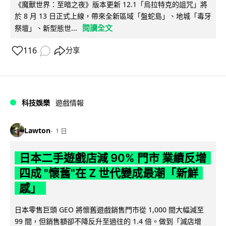
《魔獸世界：至暗之夜》版本更新 12.1「烏拉特克的詛咒」將
於 8 月 13 日正式上線，帶來全新區域「盤蛇島」、地城「毒牙
閱讀全文
祭壇」、新型態世...
116
分享
科技娛樂
遊戲情報
Lawton
1 日
日本二手遊戲店減 90% 門市 業績反增
四成 "懷舊"在 Z 世代變成最潮「新鮮
感」
日本零售巨頭 GEO 將懷舊遊戲銷售門市從 1,000 間大幅減至
99 間，但銷售額卻不降反升至過往的 1.4 倍。做到「減店增