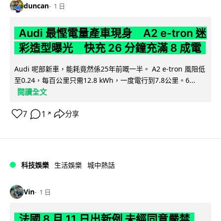
duncan
1 日
Audi 最慳電量產車現身 A2 e-tron 迷
彩造型曝光 快充 26 分鐘充滿 8 成電
Audi 呢部新車，能耗竟然係25年前嘅一半。 A2 e-tron 風阻低
至0.24，每百公里只需12.8 kWh，一度電行到7.8公里。6...
閱讀全文
7
1
分享
↗
科技娛樂
生活娛樂
城中熱話
Vin
1 日
法國 8 月 11 日出新例 未經同意嚴禁