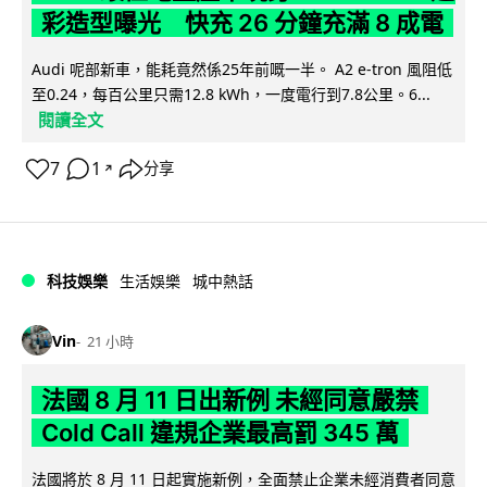
彩造型曝光 快充 26 分鐘充滿 8 成電
Audi 呢部新車，能耗竟然係25年前嘅一半。 A2 e-tron 風阻低
至0.24，每百公里只需12.8 kWh，一度電行到7.8公里。6...
閱讀全文
7
1
分享
↗
科技娛樂
生活娛樂
城中熱話
Vin
21 小時
法國 8 月 11 日出新例 未經同意嚴禁
Cold Call 違規企業最高罰 345 萬
法國將於 8 月 11 日起實施新例，全面禁止企業未經消費者同意