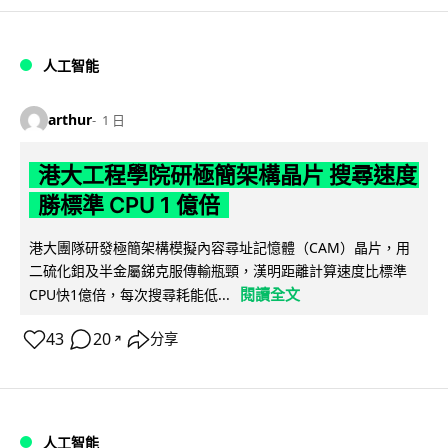
人工智能
arthur
1 日
港大工程學院研極簡架構晶片 搜尋速度
勝標準 CPU 1 億倍
港大團隊研發極簡架構模擬內容尋址記憶體（CAM）晶片，用
二硫化鉬及半金屬銻克服傳輸瓶頸，漢明距離計算速度比標準
閱讀全文
CPU快1億倍，每次搜尋耗能低...
43
20
分享
↗
人工智能