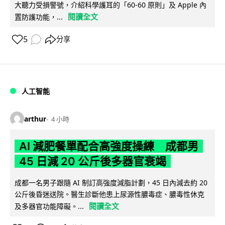
大聽力受損警號，介紹科學護耳的「60-60 原則」及 Apple 內
閱讀全文
置防護功能，...
5
分享
人工智能
arthur
4 小時
AI 減肥餐單配合高強度操練 成都男
45 日減 20 公斤後多器官衰竭
成都一名男子跟隨 AI 制訂高強度減脂計劃，45 日內減去約 20
公斤後昏迷送院。醫生診斷他患上尿源性膿毒症、膿毒性休克
閱讀全文
及多器官功能障礙。...