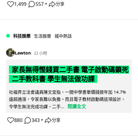
1,499
557
分享
↗
科技娛樂
生活娛樂
城中熱話
Lawton
22 小時
家長無得慳錢買二手書 電子啟動碼鎖死
二手教科書 學生無法做功課
社福界立法會議員陳文宜指，一間中學書單價錢按年加 14.7%
遠超通漲，令家長難以負擔。而且電子教材啟動碼這項設計，
閱讀全文
令學生無法完成功課，二手...
880
343
分享
↗