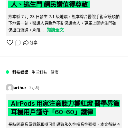
人、逃生門 網民讚值得尊敬
熊本縣 7 月 28 日發生 7.1 級地震，熊本綜合醫院手術室鏡頭拍
下地震一刻，醫護人員臨危不亂保護病人，更馬上開逃生門確
閱讀全文
保出口流通。片段...
分享
科技娛樂
生活科技
健康
arthur
3 小時
AirPods 用家注意聽力響紅燈 醫學界籲
耳機用戶謹守「60-60」鐵律
長時間高音量佩戴耳機可能導致永久性噪音性聽損。本文盤點 4