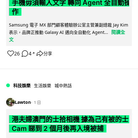
手機毋須輸入文字 轉向 Agent 全自動操
作
Samsung 電子 MX 部門顧客體驗辦公室主管兼副總裁 Jay Kim
閱讀全
表示，品牌正推動 Galaxy AI 邁向全自動化 Agent...
文
26
4
分享
↗
科技娛樂
生活娛樂
城中熱話
Lawton
1 日
港夫婦澳門的士拾相機 據為己有被的士
Cam 睇到 2 個月後再入境被捕