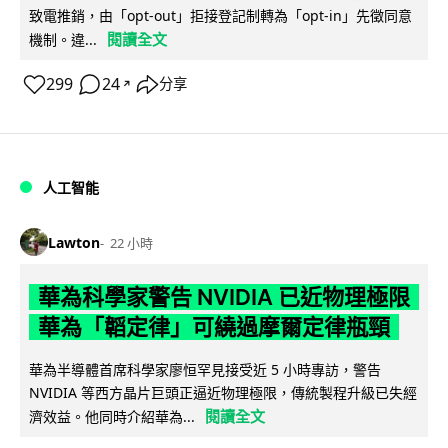
致電推銷，由「opt-out」拒接登記制轉為「opt-in」先徵同意
閱讀全文
機制。違...
299
24
分享
↗
人工智能
Lawton
22 小時
華為科學家警告 NVIDIA 已近物理極限
華為「韜定律」可繞過摩爾定律瓶頸
華為半導體首席科學家廖恒罕見接受近 5 小時專訪，警告
NVIDIA 等西方晶片巨頭正逼近物理極限，傳統製程升級已失經
閱讀全文
濟效益。他同時介紹華為...