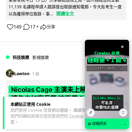
11,139 名課程申請人錯誤發出取錄通知電郵，令大批考生一度
閱讀全文
以為獲得學位取錄，事...
149
17
分享
↗
×
科技娛樂
影視娛樂
Lawton
1 日
Nicolas Cage 主演未上映電影 Netflix
遺失未加密母帶 被索償 8.19 億港元
本網站正使用 Cookie
我們使用 Cookie 改善網站體驗。 繼續使用
【唔見未加密母帶咁大件事】Netflix 洛杉磯辦公室被竊，未上
🎵
⛶
我們的網站即表示您同意我們的
Cookie 政
映的 Nicolas Cage 電影《Fortitude》母帶亦告失蹤。電影...
策
。
📖 詳細評測
閱讀全文
→