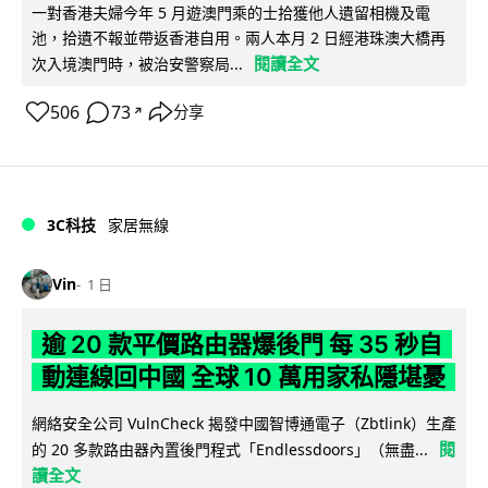
一對香港夫婦今年 5 月遊澳門乘的士拾獲他人遺留相機及電
池，拾遺不報並帶返香港自用。兩人本月 2 日經港珠澳大橋再
閱讀全文
次入境澳門時，被治安警察局...
506
73
分享
↗
3C科技
家居無線
Vin
1 日
逾 20 款平價路由器爆後門 每 35 秒自
動連線回中國 全球 10 萬用家私隱堪憂
網絡安全公司 VulnCheck 揭發中國智博通電子（Zbtlink）生產
閱
的 20 多款路由器內置後門程式「Endlessdoors」（無盡...
讀全文