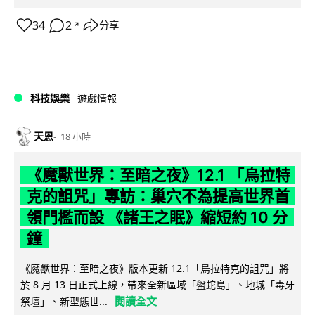
34
2
分享
↗
科技娛樂
遊戲情報
天恩
18 小時
《魔獸世界：至暗之夜》12.1 「烏拉特
克的詛咒」專訪：巢穴不為提高世界首
領門檻而設 《諸王之眠》縮短約 10 分
鐘
《魔獸世界：至暗之夜》版本更新 12.1「烏拉特克的詛咒」將
於 8 月 13 日正式上線，帶來全新區域「盤蛇島」、地城「毒牙
閱讀全文
祭壇」、新型態世...