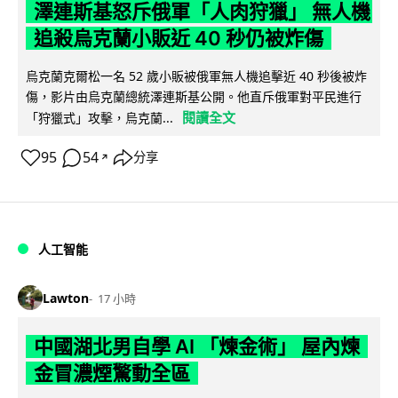
澤連斯基怒斥俄軍「人肉狩獵」 無人機
追殺烏克蘭小販近 40 秒仍被炸傷
烏克蘭克爾松一名 52 歲小販被俄軍無人機追擊近 40 秒後被炸
傷，影片由烏克蘭總統澤連斯基公開。他直斥俄軍對平民進行
閱讀全文
「狩獵式」攻擊，烏克蘭...
95
54
分享
↗
人工智能
Lawton
17 小時
中國湖北男自學 AI 「煉金術」 屋內煉
金冒濃煙驚動全區