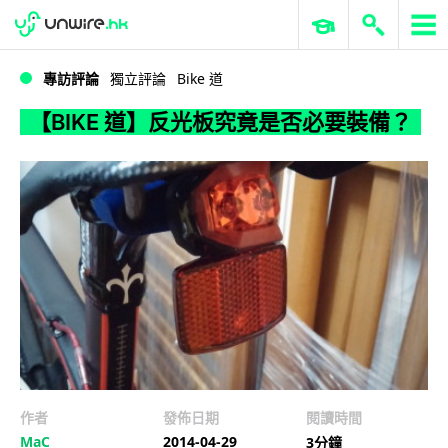
WWDC 2026
GenAI 與雲端科技專區
ERP 與商業 AI
【BIKE 道】反光板究竟是否必要裝備？
專訪評論
獨立評論
Bike 道
【BIKE 道】反光板究竟是否必要裝備？
作者
發佈日期
閱讀時間
MaC
2014-04-29
3分鐘