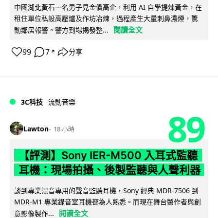
中國湖北黃石一名男子見金價高企，利用 AI 自學提煉黃金，在
租住單位私設高壓爐及作坊冶煉，過程產生大量刺鼻濃煙，驚
閱讀全文
動鄰居報警。警方到場揭發整...
99
7
分享
↗
3C科技
流動音樂
89
Lawton
18 小時
【評測】Sony IER-M500 入耳式監聽
耳機：現場拍攝、後製監聽與人聲利器
談到專業混音專用的聲音監聽耳機，Sony 經典 MDR-7506 到
MDR-M1 專業錄音室耳機都為人熟悉。而現在舞台製作者與創
閱讀全文
意影像製作...