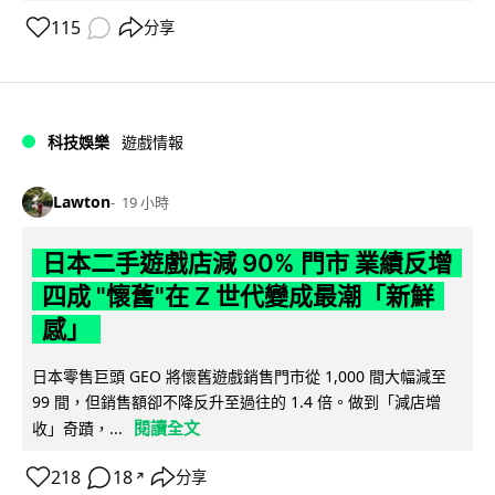
115
分享
科技娛樂
遊戲情報
Lawton
19 小時
日本二手遊戲店減 90% 門市 業績反增
四成 "懷舊"在 Z 世代變成最潮「新鮮
感」
日本零售巨頭 GEO 將懷舊遊戲銷售門市從 1,000 間大幅減至
99 間，但銷售額卻不降反升至過往的 1.4 倍。做到「減店增
閱讀全文
收」奇蹟，...
218
18
分享
↗