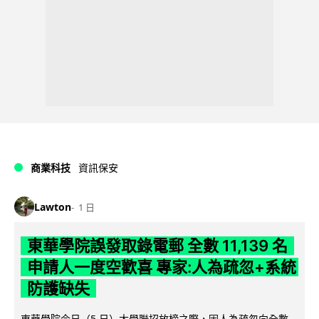
商業科技
資訊保安
Lawton
1 日
東華學院誤發取錄電郵 全數 11,139 名
申請人一度空歡喜 專家:人為疏忽+系統
防護缺失
東華學院今日（5 日）大學聯招放榜之際，因人為疏忽向全數