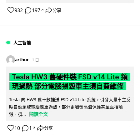
932
197
分享
↗
人工智能
arthur
1 日
Tesla HW3 舊硬件裝 FSD v14 Lite 頻
現過熱 部分電腦損毀車主須自費維修
Tesla 向 HW3 舊車款推送 FSD v14 Lite 系統，引發大量車主反
映自動駕駛電腦嚴重過熱，部分更觸發高溫保護甚至直接燒
閱讀全文
毀，須...
10
1
分享
↗