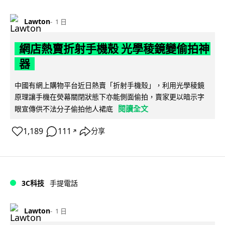
Lawton
1 日
網店熱賣折射手機殼 光學稜鏡變偷拍神
器
中國有網上購物平台近日熱賣「折射手機殼」，利用光學稜鏡
原理讓手機在熒幕關閉狀態下亦能側面偷拍，賣家更以暗示字
閱讀全文
眼宣傳供不法分子偷拍他人裙底
1,189
111
分享
↗
3C科技
手提電話
Lawton
1 日