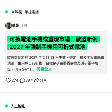
3C科技
手提電話
藍骨
1 日
可換電池手機或重現市場 歐盟新例
2027 年強制手機用可拆式電池
歐盟新例將於 2027 年 2 月 18 日生效，規定手機及平板電腦電
池須可由用戶自行拆換，目標是延長裝置壽命及減少電子垃
閱讀全文
圾。現時 Sams...
274
79
分享
↗
人工智能