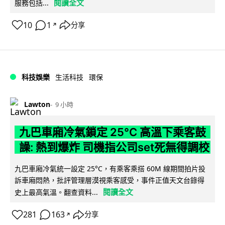
閱讀全文
服務包括...
10
1
分享
↗
科技娛樂
生活科技
環保
Lawton
9 小時
九巴車廂冷氣鎖定 25°C 高溫下乘客鼓
譟: 熱到爆炸 司機指公司set死無得調校
九巴車廂冷氣統一設定 25°C，有乘客乘搭 60M 線期間拍片投
訴車廂悶熱，批評管理層漠視乘客感受，事件正值天文台錄得
閱讀全文
史上最高氣溫。翻查資料...
281
163
分享
↗