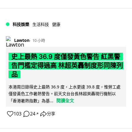
科技娛樂
生活科技
健康
Lawton
10 小時
史上最熱 36.9 度僅發黃色警告 紅黑警
告門檻定得過高 林超英轟制度形同陳列
品
本港周日錄得史上最熱 36.9 度，上水更達 39.8 度，惟勞工處
僅發黃色工作暑熱警告。前天文台台長林超英轟現行機制以
閱讀全文
「香港暑熱指數」為基...
103
24
分享
↗