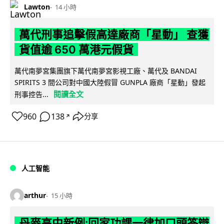
Lawton
14 小時
萬代刑事追擊假高達廠商「星動」 查獲
貨值逾 650 萬港元假貨
萬代南夢宮集團旗下萬代南夢宮影視工廠、萬代及 BANDAI
SPIRITS 3 間公司對中國大陸假冒 GUNPLA 廠商「星動」發起
閱讀全文
刑事控告...
960
138
分享
↗
人工智能
arthur
15 小時
丹麥高中新例:回家功課一律加口頭答辯