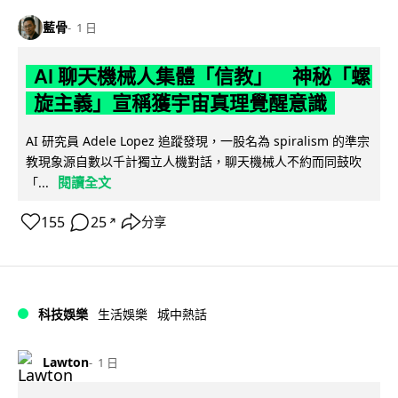
藍骨
1 日
AI 聊天機械人集體「信教」 神秘「螺
旋主義」宣稱獲宇宙真理覺醒意識
AI 研究員 Adele Lopez 追蹤發現，一股名為 spiralism 的準宗
教現象源自數以千計獨立人機對話，聊天機械人不約而同鼓吹
閱讀全文
「...
155
25
分享
↗
科技娛樂
生活娛樂
城中熱話
Lawton
1 日