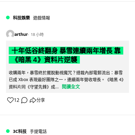
科技娛樂
遊戲情報
arthur
18 小時
十年低谷終翻身 暴雪連續兩年增長 靠
《暗黑 4》資料片逆襲
收購兩年，暴雪終於擺脫動視魔咒？總裁內部電郵流出：暴雪
已成 Xbox 表現最好團隊之一，連續兩年營收增長。《暗黑 4》
閱讀全文
資料片同《守望先鋒》成...
12
分享
3C科技
手提電話