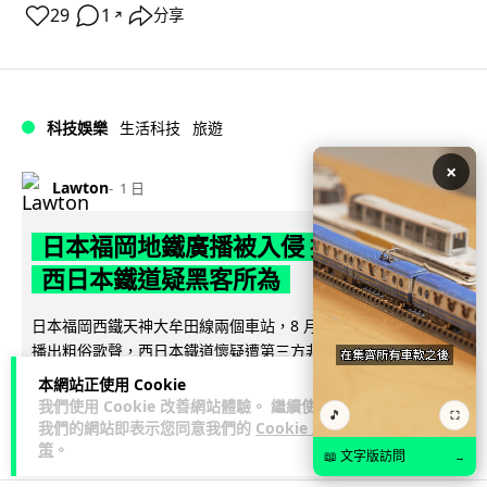
29
1
分享
↗
科技娛樂
生活科技
旅遊
×
Lawton
1 日
日本福岡地鐵廣播被入侵 播不雅歌曲
西日本鐵道疑黑客所為
日本福岡西鐵天神大牟田線兩個車站，8 月 4 日廣播系統離奇
播出粗俗歌聲，西日本鐵道懷疑遭第三方非法入侵，正調查事
閱讀全文
件並考慮報案。網上一度傳言...
本網站正使用 Cookie
我們使用 Cookie 改善網站體驗。 繼續使用
🎵
⛶
40
2
分享
↗
我們的網站即表示您同意我們的
Cookie 政
策
。
📖 文字版訪問
→