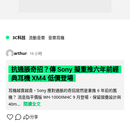
3C科技
流動音樂
音樂耳機
arthur
16 小時
抗通脹奇招？傳 Sony 擬重推六年前經
典耳機 XM4 低價登場
耳機越賣越貴，Sony 應對通脹的奇招居然是重推 6 年前的舊
機？ 消息指平價版 WH-1000XM4C 9 月登場，保留摺疊設計與
閱讀全文
40m...
分享