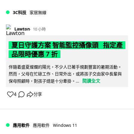
3C科技
家居無線
Lawton
10 小時
夏日守護方案 智能監控攝像頭 指定產
品限時優惠 7 折
伴隨着盛夏燦爛的陽光，不少人已著手規劃豐富的暑期活動。
然而，父母在忙碌工作、日常外出，或將孩子交由家中長輩與
閱讀全文
保母照顧時，對孩子總是十分牽掛。...
4
分享
Windows 11
應用軟件
應用軟件