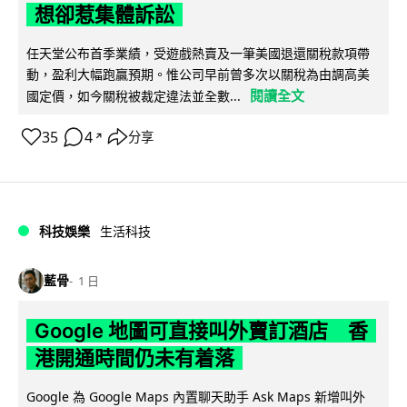
想卻惹集體訴訟
任天堂公布首季業績，受遊戲熱賣及一筆美國退還關稅款項帶
動，盈利大幅跑贏預期。惟公司早前曾多次以關稅為由調高美
閱讀全文
國定價，如今關稅被裁定違法並全數...
35
4
分享
↗
科技娛樂
生活科技
藍骨
1 日
Google 地圖可直接叫外賣訂酒店 香
港開通時間仍未有着落
Google 為 Google Maps 內置聊天助手 Ask Maps 新增叫外