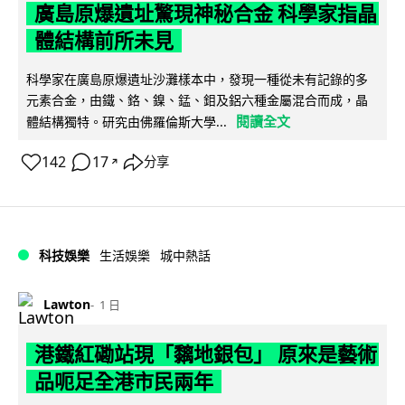
廣島原爆遺址驚現神秘合金 科學家指晶
體結構前所未見
科學家在廣島原爆遺址沙灘樣本中，發現一種從未有記錄的多
元素合金，由鐵、鉻、鎳、錳、鉬及鋁六種金屬混合而成，晶
閱讀全文
體結構獨特。研究由佛羅倫斯大學...
142
17
分享
↗
科技娛樂
生活娛樂
城中熱話
Lawton
1 日
港鐵紅磡站現「黐地銀包」 原來是藝術
品呃足全港市民兩年