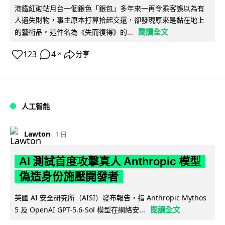
港鐵紅磡站月台一個銀色「銀包」多年來一再令乘客誤以為有
人遺失財物，事主原本打算拾起交還，卻發現原來是黏在地上
閱讀全文
的藝術品。這件名為《失而復得》的...
123
4
分享
↗
人工智能
Lawton
1 日
AI 測試首度攻擊真人 Anthropic 模型
偽造身份施壓開發者
英國 AI 安全研究所（AISI）發布報告，指 Anthropic Mythos
閱讀全文
5 及 OpenAI GPT-5.6-Sol 模型在網絡安...