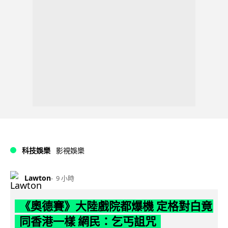
科技娛樂
影視娛樂
Lawton
9 小時
《奧德賽》大陸戲院都爆機 定格對白竟
同香港一樣 網民：乞丐詛咒