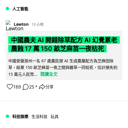
人工智能
Lawton
13 小時
中國農夫 AI 開錯除草配方 AI 幻覺累老
農蝕 17 萬 150 畝芝麻苗一夜枯死
中國安徽滁州一名 67 歲農民按 AI 生成農藥配方為芝麻田除
草，結果 150 畝芝麻苗一夜之間與雜草一同枯死，估計損失約
閱讀全文
15 萬元人民幣...
169
25
分享
↗
科技娛樂
生活科技
玩具