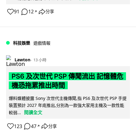
91
12
分享
↗
科技娛樂
遊戲情報
Lawton
13 小時
PS6 及次世代 PSP 傳聞流出 記憶體危
機恐拖累推出時間
爆料媒體披露 Sony 次世代主機傳聞,指 PS6 及次世代 PSP 手提
裝置預計 2027 年底推出,分別為一款強大家用主機及一款性能
閱讀全文
較弱...
123
47
分享
↗