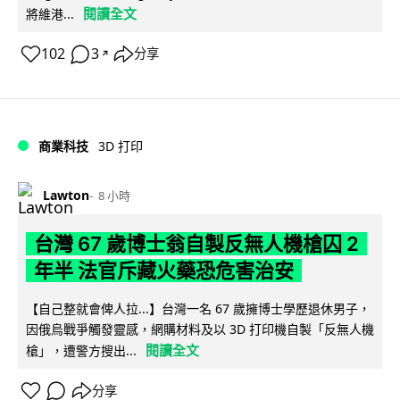
閱讀全文
將維港...
102
3
分享
↗
商業科技
3D 打印
Lawton
8 小時
台灣 67 歲博士翁自製反無人機槍囚 2
年半 法官斥藏火藥恐危害治安
【自己整就會俾人拉...】台灣一名 67 歲擁博士學歷退休男子，
因俄烏戰爭觸發靈感，網購材料及以 3D 打印機自製「反無人機
閱讀全文
槍」，遭警方搜出...
分享