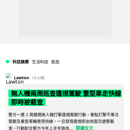
科技娛樂
生活科技
航拍
Lawton
13 小時
無人機兩周巡查違規駕駛 重型車走快線
即時被截查
警方一連 2 周展開無人機打擊違規駕駛行動，重點打擊不專注
駕駛及重型車輛使用快線，一旦發現違規即由地面交通警截
閱讀全文
查。行動配合警方今年上半年致命...