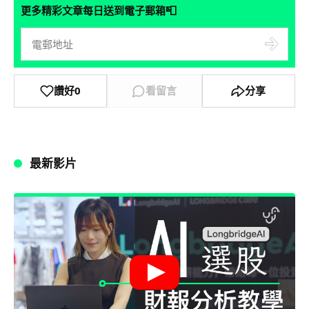
📮
更多精彩文章每日送到電子郵箱
讚好
0
看留言
分享
最新影片