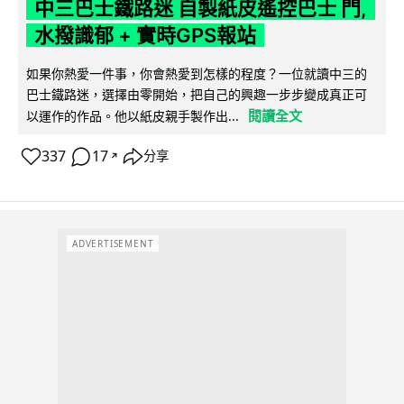
中三巴士鐵路迷 自製紙皮遙控巴士 門,
水撥識郁 + 實時GPS報站
如果你熱愛一件事，你會熱愛到怎樣的程度？一位就讀中三的
巴士鐵路迷，選擇由零開始，把自己的興趣一步步變成真正可
閱讀全文
以運作的作品。他以紙皮親手製作出...
337
17
分享
↗
ADVERTISEMENT