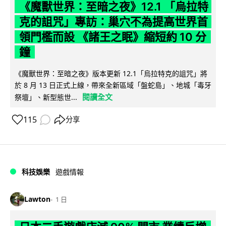
《魔獸世界：至暗之夜》12.1 「烏拉特
克的詛咒」專訪：巢穴不為提高世界首
領門檻而設 《諸王之眠》縮短約 10 分
鐘
《魔獸世界：至暗之夜》版本更新 12.1「烏拉特克的詛咒」將
於 8 月 13 日正式上線，帶來全新區域「盤蛇島」、地城「毒牙
閱讀全文
祭壇」、新型態世...
115
分享
科技娛樂
遊戲情報
Lawton
1 日