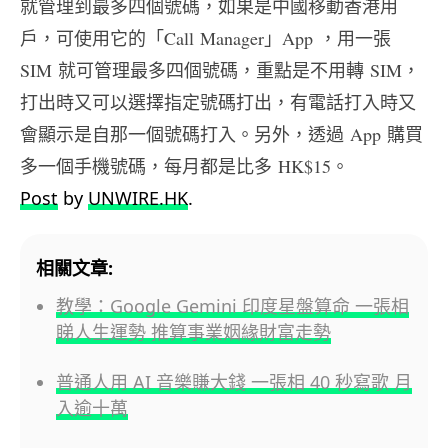
就管理到最多四個號碼，如果是中國移動香
港用
戶，可使用它的「
Call
Manager
」
App
，
用一張
SIM
就可管理最多四個號碼，重點是不用轉
SIM
，
打出時又可以選擇指定號碼打出，
有電話打入時又
會顯示是自那一個號碼打入。另外，透過
App
購買
多一個手機號碼，每月都是比多
HK$15
。
Post
by
UNWIRE.HK
.
相關文章:
教學：Google Gemini 印度星盤算命 一張相
睇人生運勢 推算事業姻緣財富走勢
普通人用 AI 音樂賺大錢 一張相 40 秒寫歌 月
入逾十萬