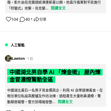
傷，影片由烏克蘭總統澤連斯基公開。他直斥俄軍對平民進行
閱讀全文
「狩獵式」攻擊，烏克蘭...
104
40
分享
↗
人工智能
Lawton
1 日
中國湖北男自學 AI 「煉金術」 屋內煉
金冒濃煙驚動全區
中國湖北黃石一名男子見金價高企，利用 AI 自學提煉黃金，在
租住單位私設高壓爐及作坊冶煉，過程產生大量刺鼻濃煙，驚
閱讀全文
動鄰居報警。警方到場揭發整...