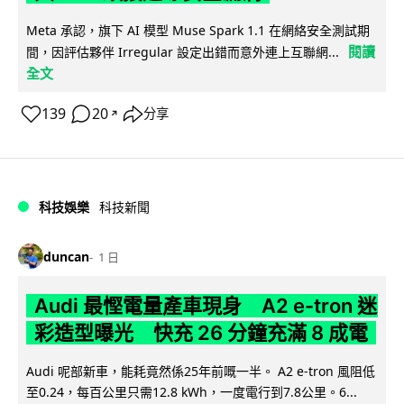
Meta 承認，旗下 AI 模型 Muse Spark 1.1 在網絡安全測試期
閱讀
間，因評估夥伴 Irregular 設定出錯而意外連上互聯網...
全文
139
20
分享
↗
科技娛樂
科技新聞
duncan
1 日
Audi 最慳電量產車現身 A2 e-tron 迷
彩造型曝光 快充 26 分鐘充滿 8 成電
Audi 呢部新車，能耗竟然係25年前嘅一半。 A2 e-tron 風阻低
至0.24，每百公里只需12.8 kWh，一度電行到7.8公里。6...