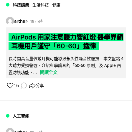
科技娛樂
生活科技
健康
arthur
19 小時
AirPods 用家注意聽力響紅燈 醫學界籲
耳機用戶謹守「60-60」鐵律
長時間高音量佩戴耳機可能導致永久性噪音性聽損。本文盤點 4
大聽力受損警號，介紹科學護耳的「60-60 原則」及 Apple 內
閱讀全文
置防護功能，...
16
分享
人工智能