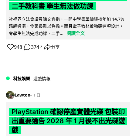
二手教科書 學生無法做功課
社福界立法會議員陳文宜指，一間中學書單價錢按年加 14.7%
遠超通漲，令家長難以負擔。而且電子教材啟動碼這項設計，
閱讀全文
令學生無法完成功課，二手...
948
374
分享
↗
科技娛樂
遊戲情報
Lawton
1 日
PlayStation 確認停產實體光碟 包裝印
出重要通告 2028 年 1 月後不出光碟遊
戲