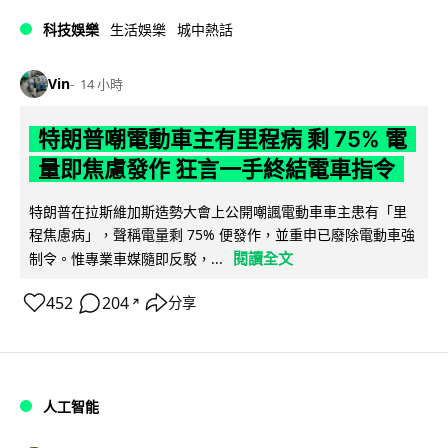
科技娛樂
生活娛樂
城中熱話
Vin
14 小時
特朗普嘲電動車主有里程病 剩 75% 電
量即焦慮發作 狂言一手終結電車指令
特朗普在拉斯維加斯造勢大會上公開嘲諷電動車車主患有「里
程焦慮病」，聲稱電量剩 75% 便發作，並重申已廢除電動車強
閱讀全文
制令。惟專業車媒隨即反駁，...
452
204
分享
↗
人工智能