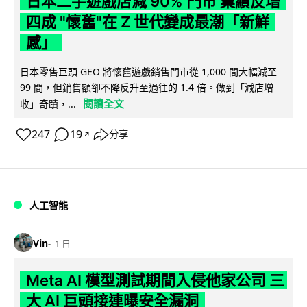
日本二手遊戲店減 90% 門市 業績反增
四成 "懷舊"在 Z 世代變成最潮「新鮮
感」
日本零售巨頭 GEO 將懷舊遊戲銷售門市從 1,000 間大幅減至
99 間，但銷售額卻不降反升至過往的 1.4 倍。做到「減店增
閱讀全文
收」奇蹟，...
247
19
分享
↗
人工智能
Vin
1 日
Meta AI 模型測試期間入侵他家公司 三
大 AI 巨頭接連曝安全漏洞