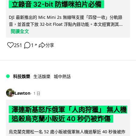
立錄音 32-bit 防爆咪拍片必備
DJI 最新推出的 Mic Mini 2s 無線咪支援「四發一收」分軌錄
音，並首度下放 32-bit Float 浮點內錄功能。本文經實測其...
閱讀全文
251
1
分享
↗
科技娛樂
生活娛樂
城中熱話
Lawton
1 日
澤連斯基怒斥俄軍「人肉狩獵」 無人機
追殺烏克蘭小販近 40 秒仍被炸傷
烏克蘭克爾松一名 52 歲小販被俄軍無人機追擊近 40 秒後被炸