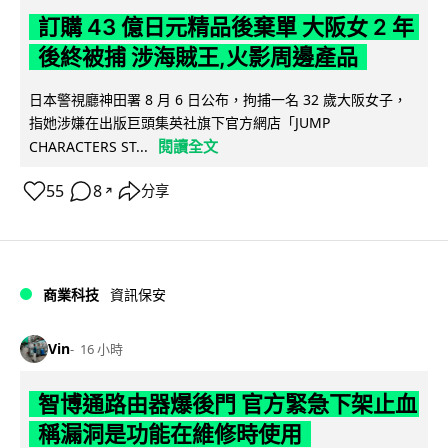
訂購 43 億日元精品後棄單 大阪女 2 年
後終被捕 涉海賊王,火影周邊產品
日本警視廳神田署 8 月 6 日公布，拘捕一名 32 歲大阪女子，
指她涉嫌在出版巨頭集英社旗下官方網店「JUMP
閱讀全文
CHARACTERS ST...
55
8
分享
↗
商業科技
資訊保安
Vin
16 小時
智博通路由器爆後門 官方緊急下架止血
稱漏洞是功能在維修時使用