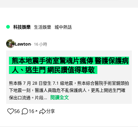
科技娛樂
生活娛樂
城中熱話
Lawton
16 小時
熊本地震手術室驚魂片瘋傳 醫護保護病
人、逃生門 網民讚值得尊敬
熊本縣 7 月 28 日發生 7.1 級地震，熊本綜合醫院手術室鏡頭拍
下地震一刻，醫護人員臨危不亂保護病人，更馬上開逃生門確
閱讀全文
保出口流通。片段...
56
16
分享
↗