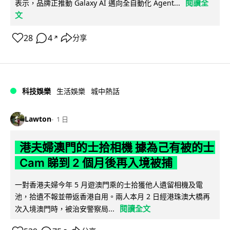
閱讀全
表示，品牌正推動 Galaxy AI 邁向全自動化 Agent...
文
28
4
分享
↗
科技娛樂
生活娛樂
城中熱話
Lawton
1 日
港夫婦澳門的士拾相機 據為己有被的士
Cam 睇到 2 個月後再入境被捕
一對香港夫婦今年 5 月遊澳門乘的士拾獲他人遺留相機及電
池，拾遺不報並帶返香港自用。兩人本月 2 日經港珠澳大橋再
閱讀全文
次入境澳門時，被治安警察局...