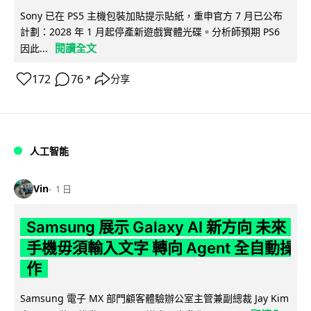
Sony 已在 PS5 主機包裝加貼提示貼紙，重申官方 7 月已公布
計劃：2028 年 1 月起停產新遊戲實體光碟。分析師預期 PS6
閱讀全文
因此...
172
76
分享
↗
人工智能
Vin
1 日
Samsung 展示 Galaxy AI 新方向 未來
手機毋須輸入文字 轉向 Agent 全自動操
作
Samsung 電子 MX 部門顧客體驗辦公室主管兼副總裁 Jay Kim