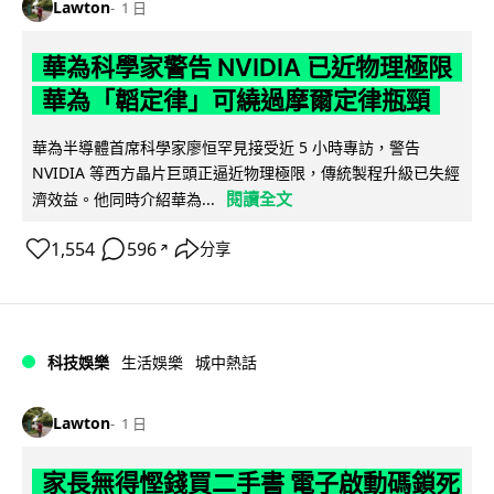
Lawton
1 日
華為科學家警告 NVIDIA 已近物理極限
華為「韜定律」可繞過摩爾定律瓶頸
華為半導體首席科學家廖恒罕見接受近 5 小時專訪，警告
NVIDIA 等西方晶片巨頭正逼近物理極限，傳統製程升級已失經
閱讀全文
濟效益。他同時介紹華為...
1,554
596
分享
↗
科技娛樂
生活娛樂
城中熱話
Lawton
1 日
家長無得慳錢買二手書 電子啟動碼鎖死