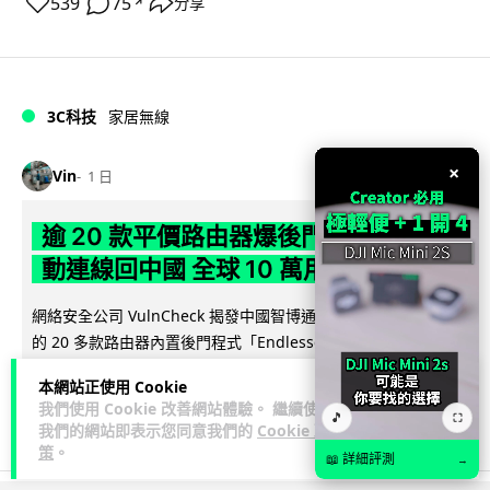
539
75
分享
↗
3C科技
家居無線
×
Vin
1 日
逾 20 款平價路由器爆後門 每 35 秒自
動連線回中國 全球 10 萬用家私隱堪憂
網絡安全公司 VulnCheck 揭發中國智博通電子（Zbtlink）生產
閱
的 20 多款路由器內置後門程式「Endlessdoors」（無盡...
讀全文
本網站正使用 Cookie
我們使用 Cookie 改善網站體驗。 繼續使用
969
221
分享
🎵
↗
⛶
我們的網站即表示您同意我們的
Cookie 政
策
。
📖 詳細評測
→