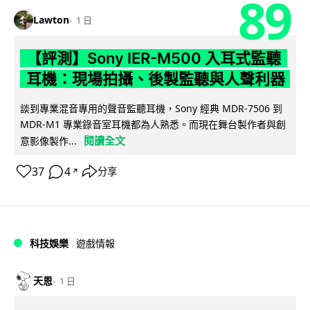
89
Lawton
1 日
【評測】Sony IER-M500 入耳式監聽
耳機：現場拍攝、後製監聽與人聲利器
談到專業混音專用的聲音監聽耳機，Sony 經典 MDR-7506 到
MDR-M1 專業錄音室耳機都為人熟悉。而現在舞台製作者與創
閱讀全文
意影像製作...
37
4
分享
↗
科技娛樂
遊戲情報
天恩
1 日