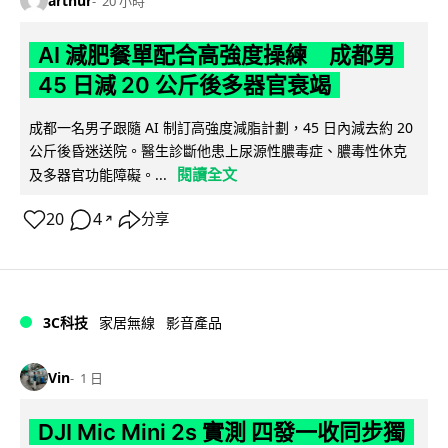
arthur
20 小時
AI 減肥餐單配合高強度操練 成都男
45 日減 20 公斤後多器官衰竭
成都一名男子跟隨 AI 制訂高強度減脂計劃，45 日內減去約 20
公斤後昏迷送院。醫生診斷他患上尿源性膿毒症、膿毒性休克
閱讀全文
及多器官功能障礙。...
20
4
分享
↗
3C科技
家居無線
影音產品
Vin
1 日
DJI Mic Mini 2s 實測 四發一收同步獨