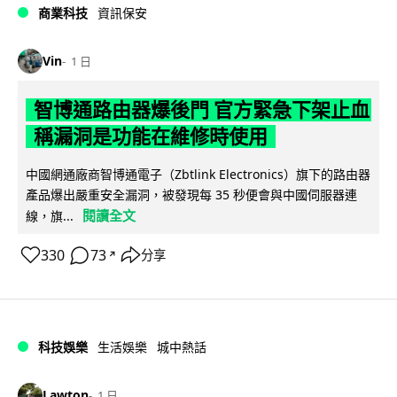
商業科技
資訊保安
Vin
1 日
智博通路由器爆後門 官方緊急下架止血
稱漏洞是功能在維修時使用
中國網通廠商智博通電子（Zbtlink Electronics）旗下的路由器
產品爆出嚴重安全漏洞，被發現每 35 秒便會與中國伺服器連
閱讀全文
線，旗...
330
73
分享
↗
科技娛樂
生活娛樂
城中熱話
Lawton
1 日