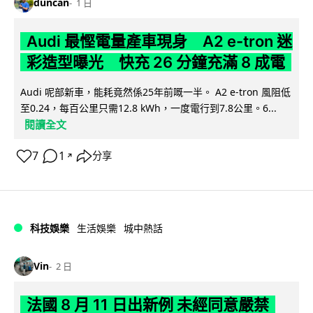
duncan
1 日
Audi 最慳電量產車現身 A2 e-tron 迷
彩造型曝光 快充 26 分鐘充滿 8 成電
Audi 呢部新車，能耗竟然係25年前嘅一半。 A2 e-tron 風阻低
至0.24，每百公里只需12.8 kWh，一度電行到7.8公里。6...
閱讀全文
7
1
分享
↗
科技娛樂
生活娛樂
城中熱話
Vin
2 日
法國 8 月 11 日出新例 未經同意嚴禁