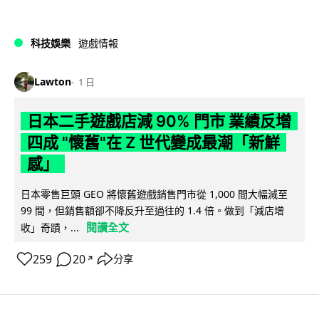
科技娛樂
遊戲情報
Lawton
1 日
日本二手遊戲店減 90% 門市 業績反增
四成 "懷舊"在 Z 世代變成最潮「新鮮
感」
日本零售巨頭 GEO 將懷舊遊戲銷售門市從 1,000 間大幅減至
99 間，但銷售額卻不降反升至過往的 1.4 倍。做到「減店增
閱讀全文
收」奇蹟，...
259
20
分享
↗