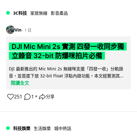
3C科技
家居無線
影音產品
Vin
1 日
DJI Mic Mini 2s 實測 四發一收同步獨
立錄音 32-bit 防爆咪拍片必備
DJI 最新推出的 Mic Mini 2s 無線咪支援「四發一收」分軌錄
音，並首度下放 32-bit Float 浮點內錄功能。本文經實測其...
閱讀全文
251
1
分享
↗
科技娛樂
生活娛樂
城中熱話