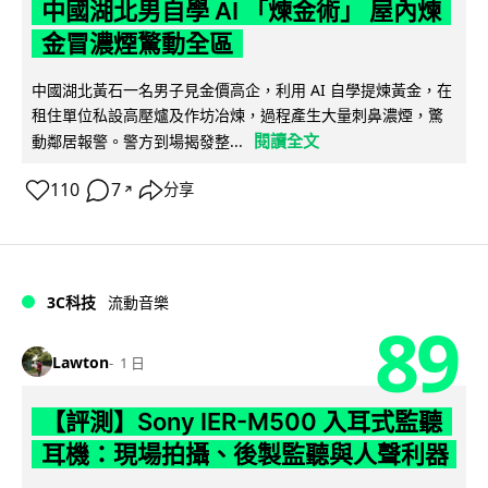
中國湖北男自學 AI 「煉金術」 屋內煉
金冒濃煙驚動全區
中國湖北黃石一名男子見金價高企，利用 AI 自學提煉黃金，在
租住單位私設高壓爐及作坊冶煉，過程產生大量刺鼻濃煙，驚
閱讀全文
動鄰居報警。警方到場揭發整...
110
7
分享
↗
3C科技
流動音樂
89
Lawton
1 日
【評測】Sony IER-M500 入耳式監聽
耳機：現場拍攝、後製監聽與人聲利器