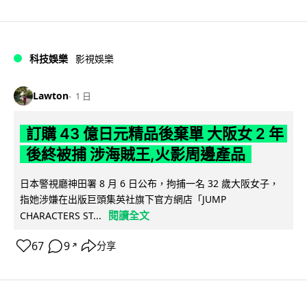
科技娛樂
影視娛樂
Lawton
1 日
訂購 43 億日元精品後棄單 大阪女 2 年
後終被捕 涉海賊王,火影周邊產品
日本警視廳神田署 8 月 6 日公布，拘捕一名 32 歲大阪女子，
指她涉嫌在出版巨頭集英社旗下官方網店「JUMP
閱讀全文
CHARACTERS ST...
67
9
分享
↗