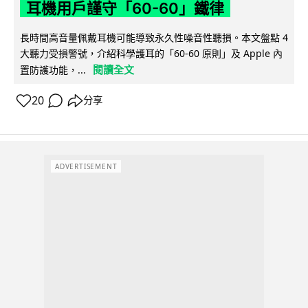
耳機用戶謹守「60-60」鐵律
長時間高音量佩戴耳機可能導致永久性噪音性聽損。本文盤點 4
大聽力受損警號，介紹科學護耳的「60-60 原則」及 Apple 內
閱讀全文
置防護功能，...
20
分享
ADVERTISEMENT