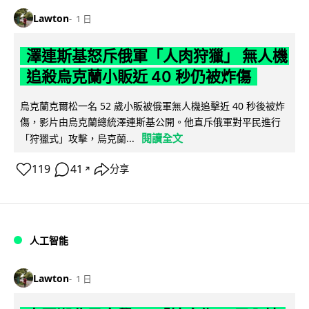
Lawton
1 日
澤連斯基怒斥俄軍「人肉狩獵」 無人機
追殺烏克蘭小販近 40 秒仍被炸傷
烏克蘭克爾松一名 52 歲小販被俄軍無人機追擊近 40 秒後被炸
傷，影片由烏克蘭總統澤連斯基公開。他直斥俄軍對平民進行
閱讀全文
「狩獵式」攻擊，烏克蘭...
119
41
分享
↗
人工智能
Lawton
1 日