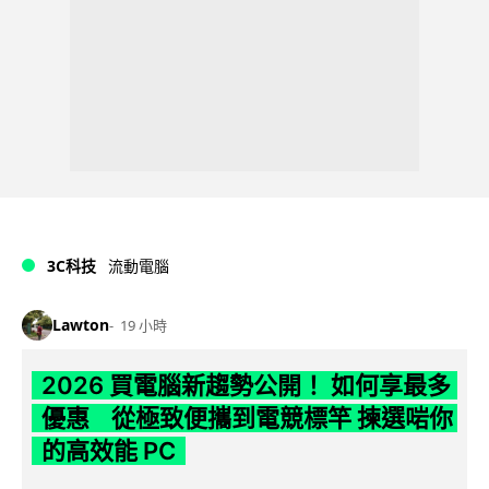
3C科技
流動電腦
Lawton
19 小時
2026 買電腦新趨勢公開！ 如何享最多
優惠 從極致便攜到電競標竿 揀選啱你
的高效能 PC