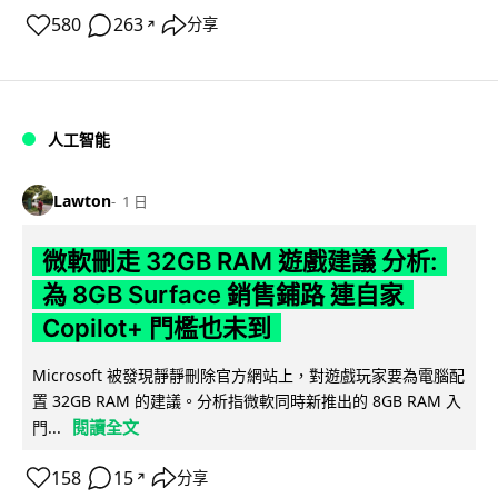
580
263
分享
↗
人工智能
Lawton
1 日
微軟刪走 32GB RAM 遊戲建議 分析:
為 8GB Surface 銷售鋪路 連自家
Copilot+ 門檻也未到
Microsoft 被發現靜靜刪除官方網站上，對遊戲玩家要為電腦配
置 32GB RAM 的建議。分析指微軟同時新推出的 8GB RAM 入
閱讀全文
門...
158
15
分享
↗