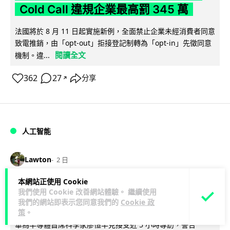
Cold Call 違規企業最高罰 345 萬
法國將於 8 月 11 日起實施新例，全面禁止企業未經消費者同意
致電推銷，由「opt-out」拒接登記制轉為「opt-in」先徵同意
閱讀全文
機制。違...
362
27
分享
↗
人工智能
Lawton
2 日
本網站正使用 Cookie
華為科學家警告 NVIDIA 已近物理極限
我們使用 Cookie 改善網站體驗。 繼續使用
華為「韜定律」可繞過摩爾定律瓶頸
我們的網站即表示您同意我們的
Cookie 政
策
。
華為半導體首席科學家廖恒罕見接受近 5 小時專訪，警告