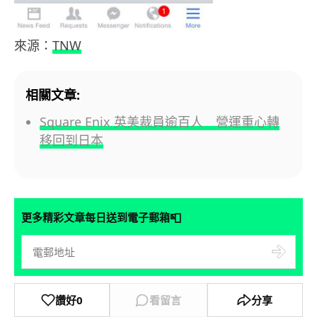
來源：
TNW
相關文章:
Square Enix 英美裁員逾百人 營運重心轉
移回到日本
📮
更多精彩文章每日送到電子郵箱
讚好
0
看留言
分享