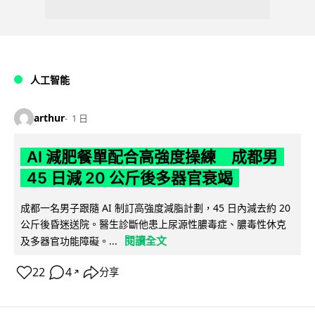
人工智能
arthur
1 日
AI 減肥餐單配合高強度操練 成都男
45 日減 20 公斤後多器官衰竭
成都一名男子跟隨 AI 制訂高強度減脂計劃，45 日內減去約 20
公斤後昏迷送院。醫生診斷他患上尿源性膿毒症、膿毒性休克
閱讀全文
及多器官功能障礙。...
22
4
分享
↗