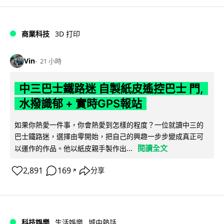
商業科技
3D 打印
Vin
21 小時
中三巴士鐵路迷 自製紙皮遙控巴士 門,
水撥識郁 + 實時GPS報站
如果你熱愛一件事，你會熱愛到怎樣的程度？一位就讀中三的
巴士鐵路迷，選擇由零開始，把自己的興趣一步步變成真正可
閱讀全文
以運作的作品。他以紙皮親手製作出...
2,891
169
分享
↗
科技娛樂
生活娛樂
城中熱話