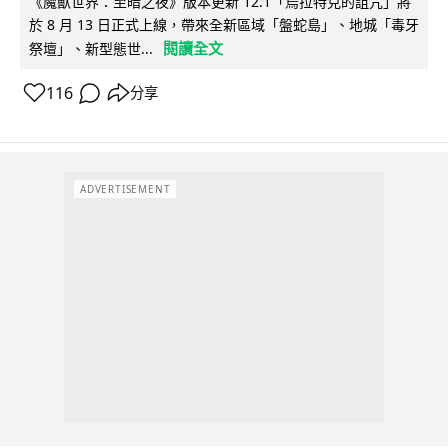
《魔獸世界：至暗之夜》版本更新 12.1「烏拉特克的詛咒」將
於 8 月 13 日正式上線，帶來全新區域「盤蛇島」、地城「毒牙
閱讀全文
祭壇」、新型態世...
116
分享
ADVERTISEMENT