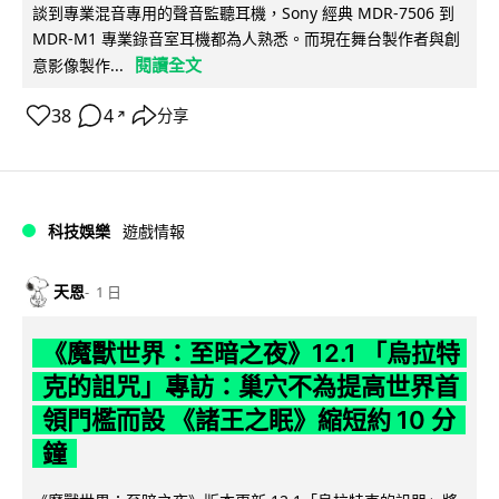
談到專業混音專用的聲音監聽耳機，Sony 經典 MDR-7506 到
MDR-M1 專業錄音室耳機都為人熟悉。而現在舞台製作者與創
閱讀全文
意影像製作...
38
4
分享
↗
科技娛樂
遊戲情報
天恩
1 日
《魔獸世界：至暗之夜》12.1 「烏拉特
克的詛咒」專訪：巢穴不為提高世界首
領門檻而設 《諸王之眠》縮短約 10 分
鐘