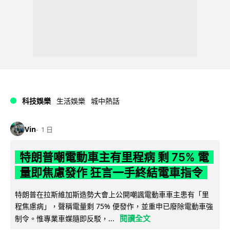
科技娛樂
生活娛樂
城中熱話
Vin
1 日
特朗普嘲電動車主有里程病 剩 75% 電
量即焦慮發作 狂言一手終結電車指令
特朗普在拉斯維加斯造勢大會上公開嘲諷電動車車主患有「里
程焦慮病」，聲稱電量剩 75% 便發作，並重申已廢除電動車強
閱讀全文
制令。惟專業車媒隨即反駁，...