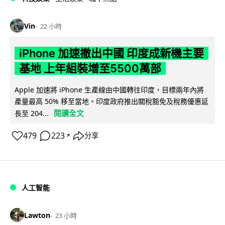
Vin
22 小時
iPhone 加速撤出中國 印度成新機主要
基地 上年組裝增至5500萬部
Apple 加速將 iPhone 生產線由中國轉往印度，目標兩年內將
產量最高 50% 移至當地。印度政府推出關稅豁免及稅務優惠延
閱讀全文
長至 204...
479
223
分享
↗
人工智能
Lawton
23 小時