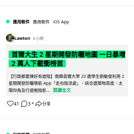
iOS App
應用軟件
應用軟件
Lawton
4 小時
首爾大生 2 星期開發防曬地圖 一日暴增
2 萬人下載衝榜首
【行路都要揀好有遮陰】南韓首爾大學 23 歲學生劉敏俊利用 2
星期開發防曬導航 App「走向陰涼處」，結合建築物高度、太
閱讀全文
陽仰角及行道樹陰影...
41
3
分享
↗