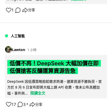
1
分享
人工智能
Lawton
1 小時
低價不再！DeepSeek 大幅加價在即
低價搶客反釀運算資源告急
DeepSeek 因低價策略掀起需求熱潮，運算資源不勝負荷，官
方於 8 月 6 日宣布即將大幅上調 API 收費，惟未公布具體加
閱讀全文
幅。事件與...
17
3
分享
↗