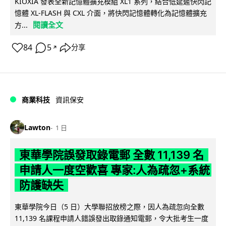
KIOXIA 發表全新記憶體擴充模組 XL1 系列，結合低延遲快閃記
憶體 XL-FLASH 與 CXL 介面，將快閃記憶體轉化為記憶體擴充
閱讀全文
方...
84
5
分享
↗
商業科技
資訊保安
Lawton
1 日
東華學院誤發取錄電郵 全數 11,139 名
申請人一度空歡喜 專家:人為疏忽+系統
防護缺失
東華學院今日（5 日）大學聯招放榜之際，因人為疏忽向全數
11,139 名課程申請人錯誤發出取錄通知電郵，令大批考生一度