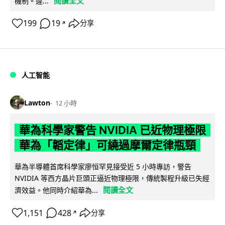
閱讀全文
機制。違...
199
19
分享
↗
人工智能
Lawton
12 小時
華為科學家警告 NVIDIA 已近物理極限
華為「韜定律」可繞過摩爾定律瓶頸
華為半導體首席科學家廖恒罕見接受近 5 小時專訪，警告
NVIDIA 等西方晶片巨頭正逼近物理極限，傳統製程升級已失經
閱讀全文
濟效益。他同時介紹華為...
1,151
428
分享
↗