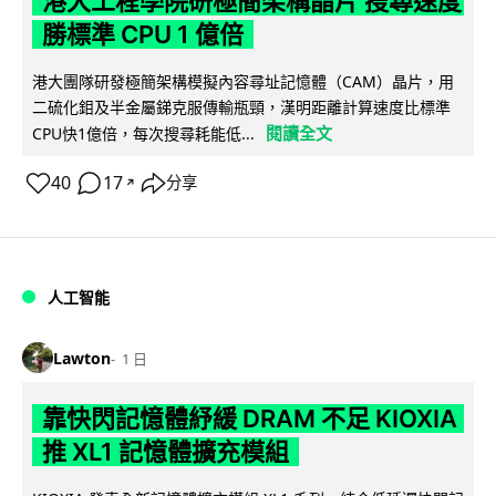
港大工程學院研極簡架構晶片 搜尋速度
勝標準 CPU 1 億倍
港大團隊研發極簡架構模擬內容尋址記憶體（CAM）晶片，用
二硫化鉬及半金屬銻克服傳輸瓶頸，漢明距離計算速度比標準
閱讀全文
CPU快1億倍，每次搜尋耗能低...
40
17
分享
↗
人工智能
Lawton
1 日
靠快閃記憶體紓緩 DRAM 不足 KIOXIA
推 XL1 記憶體擴充模組