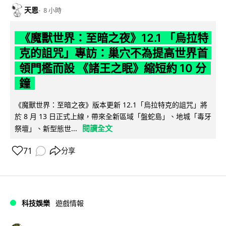
天恩
8 小時
《魔獸世界：至暗之夜》12.1 「烏拉特
克的詛咒」專訪：巢穴不為提高世界首
領門檻而設 《諸王之眠》縮短約 10 分
鐘
《魔獸世界：至暗之夜》版本更新 12.1「烏拉特克的詛咒」將
於 8 月 13 日正式上線，帶來全新區域「盤蛇島」、地城「毒牙
閱讀全文
祭壇」、新型態世...
71
分享
科技娛樂
遊戲情報