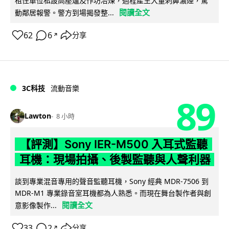
租住單位私設高壓爐及作坊冶煉，過程產生大量刺鼻濃煙，驚
閱讀全文
動鄰居報警。警方到場揭發整...
62
6
分享
↗
3C科技
流動音樂
89
Lawton
8 小時
【評測】Sony IER-M500 入耳式監聽
耳機：現場拍攝、後製監聽與人聲利器
談到專業混音專用的聲音監聽耳機，Sony 經典 MDR-7506 到
MDR-M1 專業錄音室耳機都為人熟悉。而現在舞台製作者與創
閱讀全文
意影像製作...
33
2
分享
↗