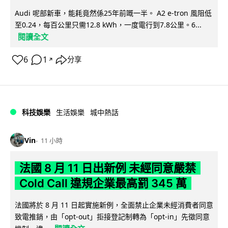
Audi 呢部新車，能耗竟然係25年前嘅一半。 A2 e-tron 風阻低
至0.24，每百公里只需12.8 kWh，一度電行到7.8公里。6...
閱讀全文
6
1
分享
↗
科技娛樂
生活娛樂
城中熱話
Vin
11 小時
法國 8 月 11 日出新例 未經同意嚴禁
Cold Call 違規企業最高罰 345 萬
法國將於 8 月 11 日起實施新例，全面禁止企業未經消費者同意
致電推銷，由「opt-out」拒接登記制轉為「opt-in」先徵同意