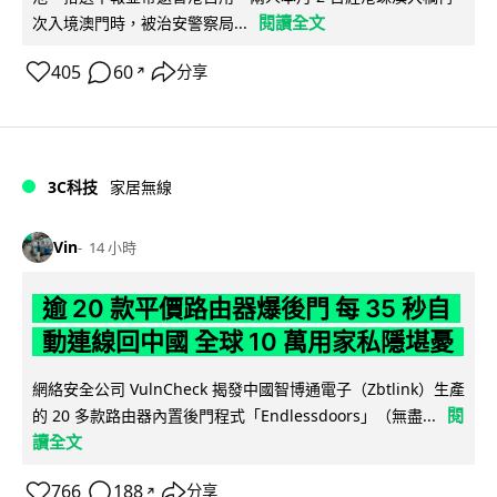
閱讀全文
次入境澳門時，被治安警察局...
405
60
分享
↗
3C科技
家居無線
Vin
14 小時
逾 20 款平價路由器爆後門 每 35 秒自
動連線回中國 全球 10 萬用家私隱堪憂
網絡安全公司 VulnCheck 揭發中國智博通電子（Zbtlink）生產
閱
的 20 多款路由器內置後門程式「Endlessdoors」（無盡...
讀全文
766
188
分享
↗