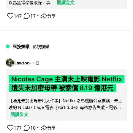
閱讀全文
以為獲得學位取錄，事...
147
17
分享
↗
科技娛樂
影視娛樂
Lawton
1 日
Nicolas Cage 主演未上映電影 Netflix
遺失未加密母帶 被索償 8.19 億港元
【唔見未加密母帶咁大件事】Netflix 洛杉磯辦公室被竊，未上
映的 Nicolas Cage 電影《Fortitude》母帶亦告失蹤。電影...
閱讀全文
177
10
分享
↗