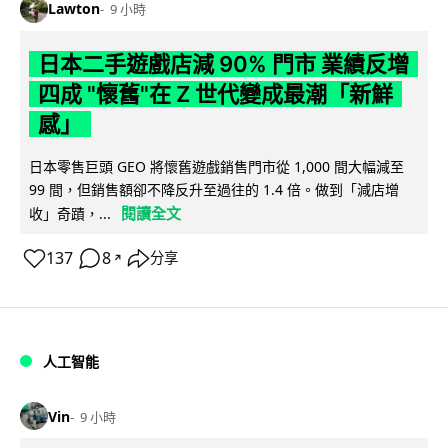
Lawton
9 小時
日本二手遊戲店減 90% 門市 業績反增
四成 "懷舊"在 Z 世代變成最潮「新鮮
感」
日本零售巨頭 GEO 將懷舊遊戲銷售門市從 1,000 間大幅減至
99 間，但銷售額卻不降反升至過往的 1.4 倍。做到「減店增
閱讀全文
收」奇蹟，...
137
8
分享
↗
人工智能
Vin
9 小時