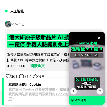
人工智能
Vin
1 日
港大研原子級新晶片 AI 搜尋速度提升
×
一億倍 手機人臉識別免上雲端
香港大學團隊成功研發原子級厚度的「模擬存內搜尋」晶片，
比傳統 CPU 搜尋速度快約 1 億倍，延遲低至 36 皮秒（即
閱讀全文
0.00000000...
361
81
分享
↗
本網站正使用 Cookie
我們使用 Cookie 改善網站體驗。 繼續使用
🎵
⛶
我們的網站即表示您同意我們的
Cookie 政
策
。
ADVERTISEMENT
📖 詳細評測
→