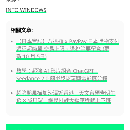
INTO WINDOWS
相關文章:
【日本實試】八達通 x PayPay 日本購物支付
過程超簡單 交易上限、退稅等要留意 (更
新:10 月 5日)
教學：超強 AI 影片組合 ChatGPT +
Seedance 2.0 簡單步驟玩轉電影感分鏡
超強颱風樺加沙逼近香港 天文台預告明午
發 8 號風球 網民批評太遲應遷就上下班