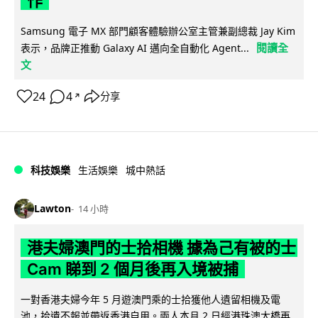
作
Samsung 電子 MX 部門顧客體驗辦公室主管兼副總裁 Jay Kim
閱讀全
表示，品牌正推動 Galaxy AI 邁向全自動化 Agent...
文
24
4
分享
↗
科技娛樂
生活娛樂
城中熱話
Lawton
14 小時
港夫婦澳門的士拾相機 據為己有被的士
Cam 睇到 2 個月後再入境被捕
一對香港夫婦今年 5 月遊澳門乘的士拾獲他人遺留相機及電
池，拾遺不報並帶返香港自用。兩人本月 2 日經港珠澳大橋再