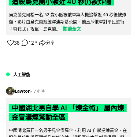
追殺烏克蘭小販近 40 秒仍被炸傷
烏克蘭克爾松一名 52 歲小販被俄軍無人機追擊近 40 秒後被炸
傷，影片由烏克蘭總統澤連斯基公開。他直斥俄軍對平民進行
閱讀全文
「狩獵式」攻擊，烏克蘭...
38
12
分享
↗
人工智能
Lawton
7 小時
中國湖北男自學 AI 「煉金術」 屋內煉
金冒濃煙驚動全區
中國湖北黃石一名男子見金價高企，利用 AI 自學提煉黃金，在