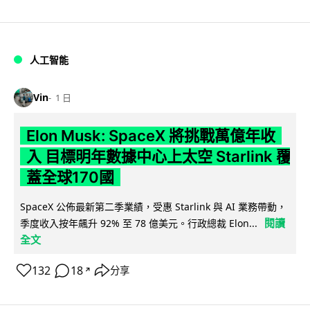
人工智能
Vin
1 日
Elon Musk: SpaceX 將挑戰萬億年收
入 目標明年數據中心上太空 Starlink 覆
蓋全球170國
SpaceX 公佈最新第二季業績，受惠 Starlink 與 AI 業務帶動，
閱讀
季度收入按年飆升 92% 至 78 億美元。行政總裁 Elon...
全文
132
18
分享
↗