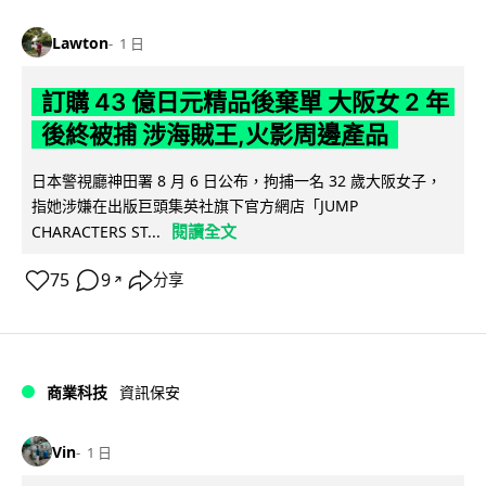
Lawton
1 日
訂購 43 億日元精品後棄單 大阪女 2 年
後終被捕 涉海賊王,火影周邊產品
日本警視廳神田署 8 月 6 日公布，拘捕一名 32 歲大阪女子，
指她涉嫌在出版巨頭集英社旗下官方網店「JUMP
閱讀全文
CHARACTERS ST...
75
9
分享
↗
商業科技
資訊保安
Vin
1 日