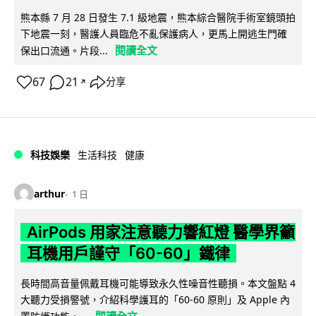
熊本縣 7 月 28 日發生 7.1 級地震，熊本綜合醫院手術室鏡頭拍
下地震一刻，醫護人員臨危不亂保護病人，更馬上開逃生門確
閱讀全文
保出口流通。片段...
67
21
分享
↗
科技娛樂
生活科技
健康
arthur
1 日
AirPods 用家注意聽力響紅燈 醫學界籲
耳機用戶謹守「60-60」鐵律
長時間高音量佩戴耳機可能導致永久性噪音性聽損。本文盤點 4
大聽力受損警號，介紹科學護耳的「60-60 原則」及 Apple 內