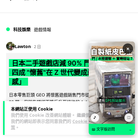
科技娛樂
遊戲情報
Lawton
2 日
×
日本二手遊戲店減 90% 門市 業績反增
四成 "懷舊"在 Z 世代變成最潮「新鮮
感」
日本零售巨頭 GEO 將懷舊遊戲銷售門市從 1,000 間大幅減至
99 間，但銷售額卻不降反升至過往的 1.4 倍。做到「減店增
本網站正使用 Cookie
閱讀全文
收」奇蹟，...
我們使用 Cookie 改善網站體驗。 繼續使用
🎵
⛶
我們的網站即表示您同意我們的
Cookie 政
262
20
分享
↗
策
。
📖 文字版訪問
→