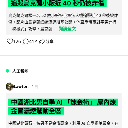
追殺烏克蘭小販近 40 秒仍被炸傷
烏克蘭克爾松一名 52 歲小販被俄軍無人機追擊近 40 秒後被炸
傷，影片由烏克蘭總統澤連斯基公開。他直斥俄軍對平民進行
閱讀全文
「狩獵式」攻擊，烏克蘭...
126
41
分享
↗
人工智能
Lawton
2 日
中國湖北男自學 AI 「煉金術」 屋內煉
金冒濃煙驚動全區
中國湖北黃石一名男子見金價高企，利用 AI 自學提煉黃金，在