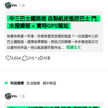
Vin
1 日
中三巴士鐵路迷 自製紙皮遙控巴士 門,
水撥識郁 + 實時GPS報站
如果你熱愛一件事，你會熱愛到怎樣的程度？一位就讀中三的
巴士鐵路迷，選擇由零開始，把自己的興趣一步步變成真正可
閱讀全文
以運作的作品。他以紙皮親手製作出...
3,654
210
分享
↗
科技娛樂
生活娛樂
城中熱話
Vin
1 日