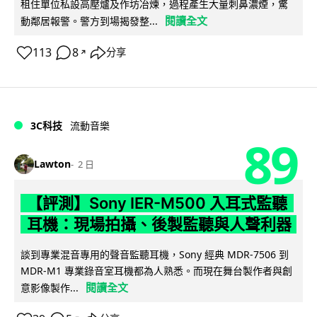
租住單位私設高壓爐及作坊冶煉，過程產生大量刺鼻濃煙，驚
閱讀全文
動鄰居報警。警方到場揭發整...
113
8
分享
↗
3C科技
流動音樂
89
Lawton
2 日
【評測】Sony IER-M500 入耳式監聽
耳機：現場拍攝、後製監聽與人聲利器
談到專業混音專用的聲音監聽耳機，Sony 經典 MDR-7506 到
MDR-M1 專業錄音室耳機都為人熟悉。而現在舞台製作者與創
閱讀全文
意影像製作...