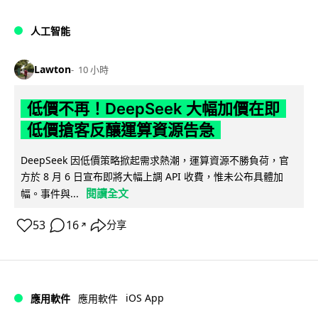
人工智能
Lawton
10 小時
低價不再！DeepSeek 大幅加價在即
低價搶客反釀運算資源告急
DeepSeek 因低價策略掀起需求熱潮，運算資源不勝負荷，官
方於 8 月 6 日宣布即將大幅上調 API 收費，惟未公布具體加
閱讀全文
幅。事件與...
53
16
分享
↗
iOS App
應用軟件
應用軟件