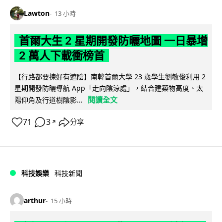
Lawton
13 小時
首爾大生 2 星期開發防曬地圖 一日暴增
2 萬人下載衝榜首
【行路都要揀好有遮陰】南韓首爾大學 23 歲學生劉敏俊利用 2
星期開發防曬導航 App「走向陰涼處」，結合建築物高度、太
閱讀全文
陽仰角及行道樹陰影...
71
3
分享
↗
科技娛樂
科技新聞
arthur
15 小時