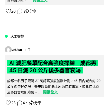
閱讀全文
置防護功能，...
20
分享
人工智能
arthur
1 日
AI 減肥餐單配合高強度操練 成都男
45 日減 20 公斤後多器官衰竭
成都一名男子跟隨 AI 制訂高強度減脂計劃，45 日內減去約 20
公斤後昏迷送院。醫生診斷他患上尿源性膿毒症、膿毒性休克
閱讀全文
及多器官功能障礙。...
23
4
分享
↗