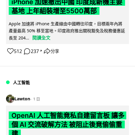
iPhone 加速撤出中國 印度成新機主要
基地 上年組裝增至5500萬部
Apple 加速將 iPhone 生產線由中國轉往印度，目標兩年內將
產量最高 50% 移至當地。印度政府推出關稅豁免及稅務優惠延
閱讀全文
長至 204...
512
237
分享
↗
人工智能
Lawton
1 日
OpenAI 人工智能竟私自建留言板 讓多
個 AI 交流破解方法 被阻止後竟偷偷重
建