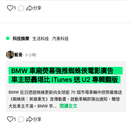
1
分享
科技娛樂
生活科技
汽車科技
藍骨
3 小時
BMW 車廂熒幕強推蜘蛛俠電影廣告
車主怒轟堪比 iTunes 送 U2 專輯翻版
BMW 近日透過無線更新向全球逾 70 個市場車輛中控熒幕推送
《蜘蛛俠：英雄重生》宣傳動畫，啟動車輛即彈出通知，觸發
閱讀全文
大批車主不滿。BMW 早...
1
分享