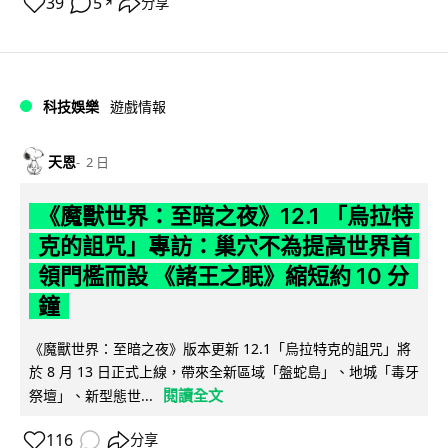
39
5
分享
↗
科技娛樂
遊戲情報
天恩
2 日
《魔獸世界：至暗之夜》12.1 「烏拉特
克的詛咒」專訪：巢穴不為提高世界首
領門檻而設 《諸王之眠》縮短約 10 分
鐘
《魔獸世界：至暗之夜》版本更新 12.1「烏拉特克的詛咒」將
於 8 月 13 日正式上線，帶來全新區域「盤蛇島」、地城「毒牙
閱讀全文
祭壇」、新型態世...
116
分享