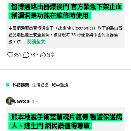
智博通路由器爆後門 官方緊急下架止血
稱漏洞是功能在維修時使用
中國網通廠商智博通電子（Zbtlink Electronics）旗下的路由器
產品爆出嚴重安全漏洞，被發現每 35 秒便會與中國伺服器連
閱讀全文
線，旗...
351
78
分享
↗
科技娛樂
生活娛樂
城中熱話
Lawton
1 日
熊本地震手術室驚魂片瘋傳 醫護保護病
人、逃生門 網民讚值得尊敬