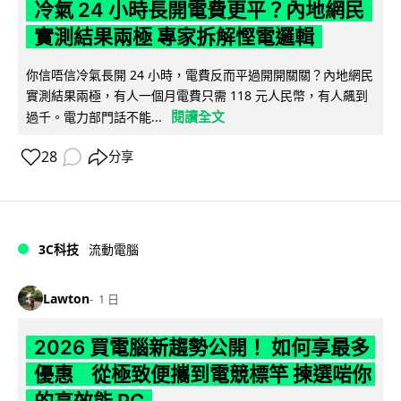
冷氣 24 小時長開電費更平？內地網民
實測結果兩極 專家拆解慳電邏輯
你信唔信冷氣長開 24 小時，電費反而平過開開關關？內地網民
實測結果兩極，有人一個月電費只需 118 元人民幣，有人飆到
閱讀全文
過千。電力部門話不能...
28
分享
3C科技
流動電腦
Lawton
1 日
2026 買電腦新趨勢公開！ 如何享最多
優惠 從極致便攜到電競標竿 揀選啱你