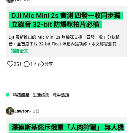
DJI Mic Mini 2s 實測 四發一收同步獨
立錄音 32-bit 防爆咪拍片必備
DJI 最新推出的 Mic Mini 2s 無線咪支援「四發一收」分軌錄
音，並首度下放 32-bit Float 浮點內錄功能。本文經實測其...
閱讀全文
251
1
分享
↗
科技娛樂
生活娛樂
城中熱話
Lawton
2 日
澤連斯基怒斥俄軍「人肉狩獵」 無人機