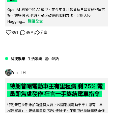
OpenAI 測試中的 AI 模型，在今年 5 月起竟私自建立秘密留言
板，讓多個 AI 代理互通突破網絡限制方法，最終入侵
閱讀全文
Hugging...
351
45
分享
↗
科技娛樂
生活娛樂
城中熱話
Vin
1 日
特朗普嘲電動車主有里程病 剩 75% 電
量即焦慮發作 狂言一手終結電車指令
特朗普在拉斯維加斯造勢大會上公開嘲諷電動車車主患有「里
程焦慮病」，聲稱電量剩 75% 便發作，並重申已廢除電動車強