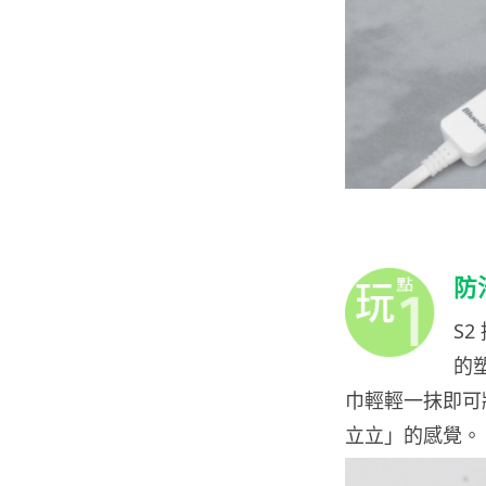
防
S2
的
巾輕輕一抹即可
立立」的感覺。