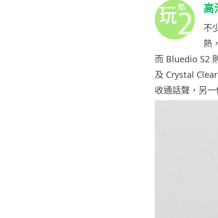
高
不
熱
而 Bluedio S2
及 Crystal
收通話聲，另一