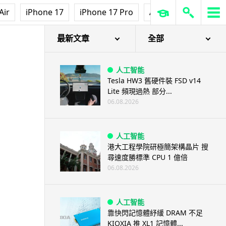
Air
iPhone 17
iPhone 17 Pro
AirPods Pro 3
Ap
最新文章
全部
人工智能
Tesla HW3 舊硬件裝 FSD v14
Lite 頻現過熱 部分...
06.08.2026
人工智能
港大工程學院研極簡架構晶片 搜
尋速度勝標準 CPU 1 億倍
06.08.2026
人工智能
靠快閃記憶體紓緩 DRAM 不足
KIOXIA 推 XL1 記憶體...