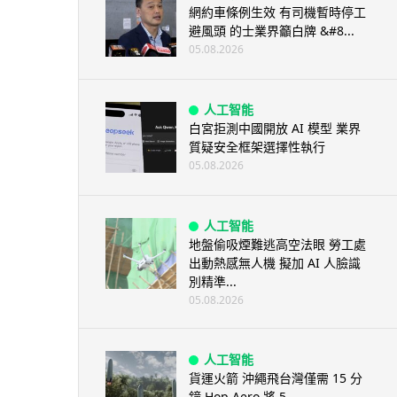
網約車條例生效 有司機暫時停工
避風頭 的士業界籲白牌 &#8...
05.08.2026
人工智能
白宮拒測中國開放 AI 模型 業界
質疑安全框架選擇性執行
05.08.2026
人工智能
地盤偷吸煙難逃高空法眼 勞工處
出動熱感無人機 擬加 AI 人臉識
別精準...
05.08.2026
人工智能
貨運火箭 沖繩飛台灣僅需 15 分
鐘 Hop Aero 將 5...