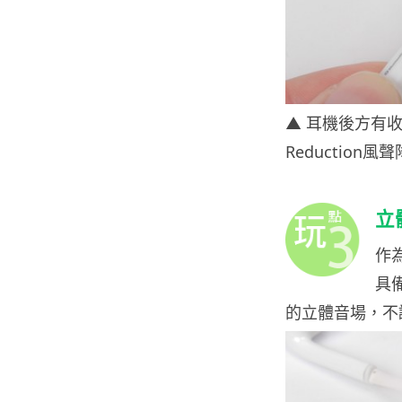
▲ 耳機後方有收集
Reductio
立
作
具
的立體音場，不