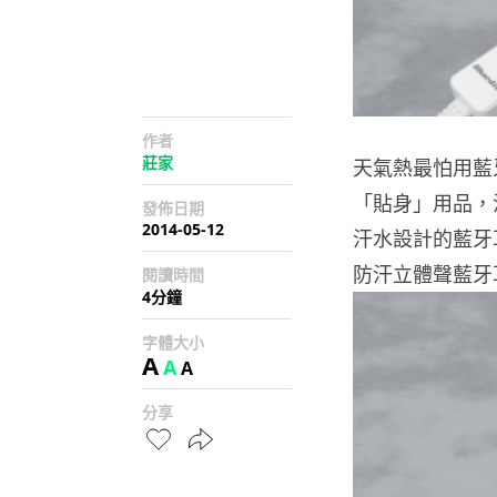
作者
莊家
天氣熱最怕用藍
「貼身」用品，
發佈日期
2014-05-12
汗水設計的藍牙耳
防汗立體聲藍牙
閱讀時間
4分鐘
字體大小
A
A
A
分享