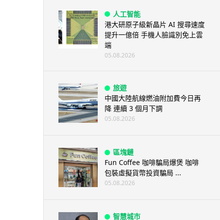
人工智能
港大研原子級新晶片 AI 搜尋速度
提升一億倍 手機人臉識別免上雲
端
05.08.2026
旅遊
中國大陸航線燃油附加費今日再
降 連續 3 個月下調
05.08.2026
區塊鏈
Fun Coffee 咖啡騙局爆煲 咖啡
包裝虛擬貨幣投資騙局 ...
05.08.2026
智慧城市