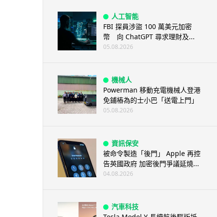
人工智能
FBI 探員涉盜 100 萬美元加密
幣 向 ChatGPT 尋求理財及...
05.08.2026
機械人
Powerman 移動充電機械人登港
免鋪樁為的士小巴「送電上門」
05.08.2026
資訊保安
被命令製造「後門」 Apple 再控
告英國政府 加密後門爭議延燒...
04.08.2026
汽車科技
Tesla Model Y 長續航後驅版抵