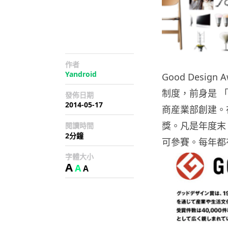
作者
Yandroid
Good Desi
制度，前身是 「G
發佈日期
2014-05-17
商産業部創建。在
獎。凡是年度末
閱讀時間
2分鐘
可參賽。每年都有
字體大小
A
A
A