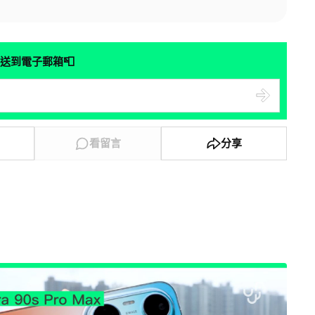
📮
送到電子郵箱
看留言
分享