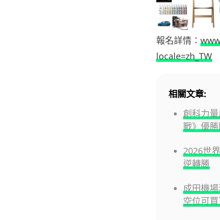
報名詳情：
www.
locale=zh_TW
相關文章:
創科力量
戰》優勝
2026
逆轉勝
成田機場
空位可買