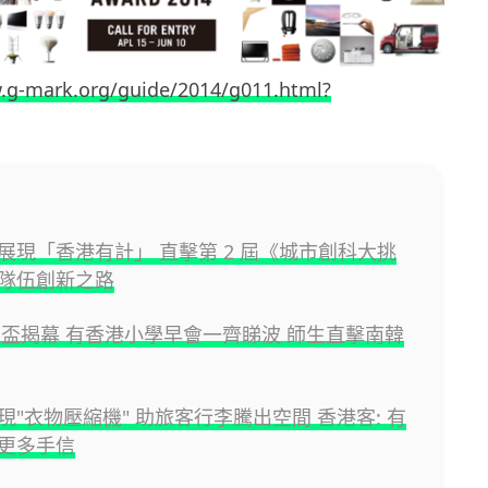
g-mark.org/guide/2014/g011.html?
展現「香港有計」 直擊第 2 屆《城市創科大挑
隊伍創新之路
世界盃揭幕 有香港小學早會一齊睇波 師生直擊南韓
現"衣物壓縮機" 助旅客行李騰出空間 香港客: 有
更多手信