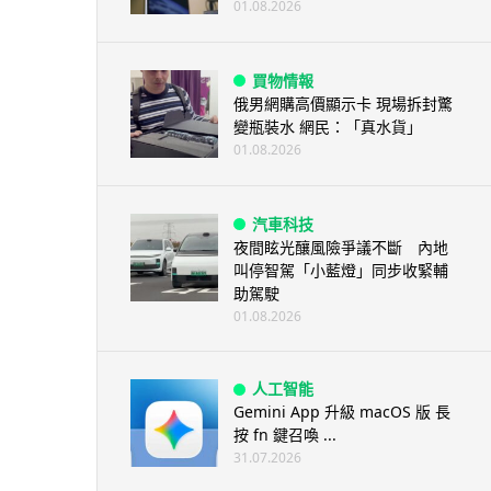
01.08.2026
買物情報
俄男網購高價顯示卡 現場拆封驚
變瓶裝水 網民：「真水貨」
01.08.2026
汽車科技
夜間眩光釀風險爭議不斷 內地
叫停智駕「小藍燈」同步收緊輔
助駕駛
01.08.2026
人工智能
Gemini App 升級 macOS 版 長
按 fn 鍵召喚 ...
31.07.2026