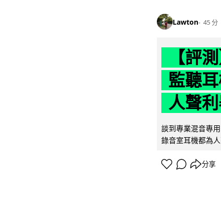
Lawton
45 分
【評測】
監聽耳
人聲利
談到專業混音專用的聲
錄音室耳機都為人
分享