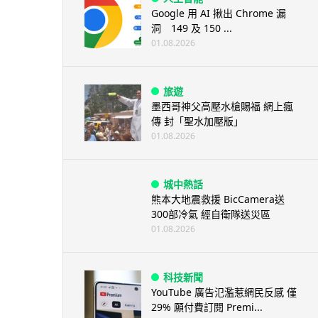
Google 用 AI 揪出 Chrome 漏
洞 149 及 150 ...
01.08.2026
旅遊
墨西哥神父高壓水槍賜福 網上瘋
傳 封「聖水加壓版」
01.08.2026
城中熱話
熊本大地震救援 BicCamera送
300部冷氣 經自衛隊送災區
01.08.2026
科技新聞
YouTube 廣告氾濫惹網民反感 僅
29% 願付費訂閱 Premi...