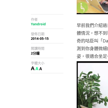
作者
Yandroid
早前我們介紹過日
體情況，想不到
發佈日期
2014-05-15
奇的咕臣叫「Da
測到你身體微細
閱讀時間
2分鐘
姿，很適合坐足一
字體大小
A
A
A