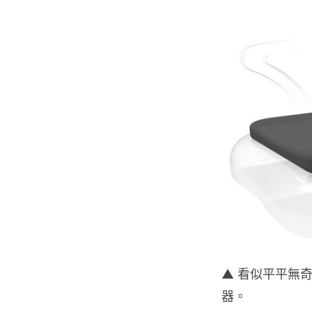
▲ 看似平平無奇
器。