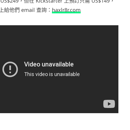
$249，但在 Kickstarter 上預訂只需 US$149，
給他們 email 查詢：
haxlr8r.com