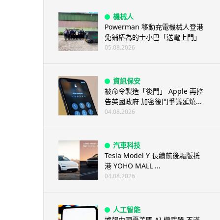
機械人
Powerman 移動充電機械人登港
免鋪樁為的士小巴「送電上門」
05.08.2026
資訊保安
被命令製造「後門」 Apple 再控
告英國政府 加密後門爭議延燒...
04.08.2026
汽車科技
Tesla Model Y 長續航後驅版抵
港 YOHO MALL ...
04.08.2026
人工智能
據報中國憂美國 AI 變武器 不滿