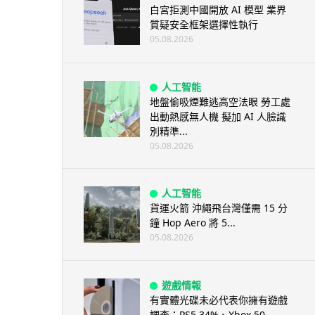
白宮拒測中國開放 AI 模型 業界
質疑安全框架選擇性執行
05.08.2026
人工智能
地盤偷吸煙難逃高空法眼 勞工處
出動熱感無人機 擬加 AI 人臉識
別精準...
05.08.2026
人工智能
貨運火箭 沖繩飛台灣僅需 15 分
鐘 Hop Aero 將 5...
05.08.2026
遊戲情報
有實體光碟未必代表你擁有遊戲
調查：PS5 34%、Xbox 50...