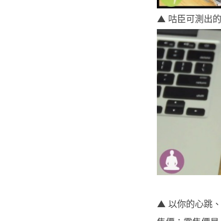
▲ 咕臣可測出
▲ 以你的心跳