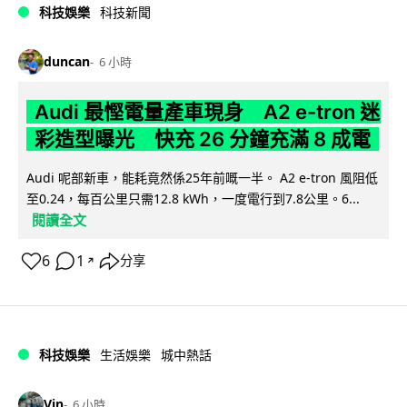
科技娛樂
科技新聞
duncan
6 小時
Audi 最慳電量產車現身 A2 e-tron 迷
彩造型曝光 快充 26 分鐘充滿 8 成電
Audi 呢部新車，能耗竟然係25年前嘅一半。 A2 e-tron 風阻低
至0.24，每百公里只需12.8 kWh，一度電行到7.8公里。6...
閱讀全文
6
1
分享
↗
科技娛樂
生活娛樂
城中熱話
Vin
6 小時