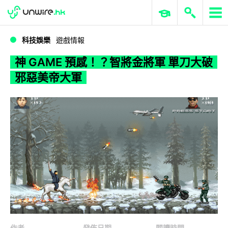
WWDC 2026
GenAI 與雲端科技專區
ERP 與商業 AI
神 GAME 預感！？智將金將軍 單刀大破邪惡美帝大軍
科技娛樂
遊戲情報
神 GAME 預感！？智將金將軍 單刀大破
邪惡美帝大軍
作者
發佈日期
閱讀時間