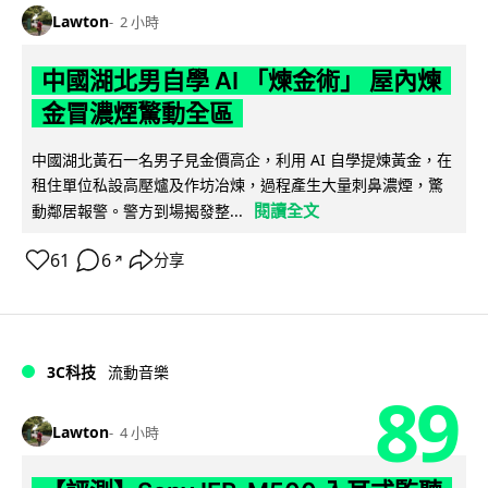
Lawton
2 小時
中國湖北男自學 AI 「煉金術」 屋內煉
金冒濃煙驚動全區
中國湖北黃石一名男子見金價高企，利用 AI 自學提煉黃金，在
租住單位私設高壓爐及作坊冶煉，過程產生大量刺鼻濃煙，驚
閱讀全文
動鄰居報警。警方到場揭發整...
61
6
分享
↗
3C科技
流動音樂
89
Lawton
4 小時