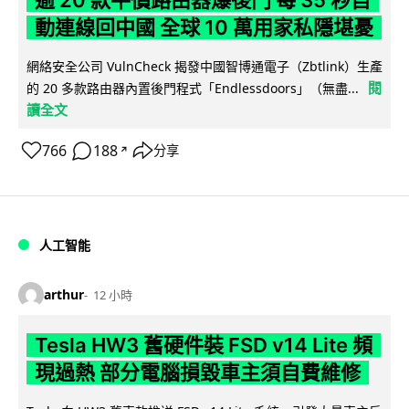
動連線回中國 全球 10 萬用家私隱堪憂
網絡安全公司 VulnCheck 揭發中國智博通電子（Zbtlink）生產
閱
的 20 多款路由器內置後門程式「Endlessdoors」（無盡...
讀全文
766
188
分享
↗
人工智能
arthur
12 小時
Tesla HW3 舊硬件裝 FSD v14 Lite 頻
現過熱 部分電腦損毀車主須自費維修