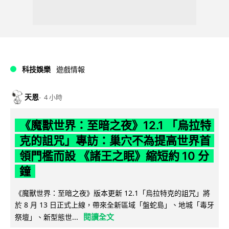
科技娛樂
遊戲情報
天恩
4 小時
《魔獸世界：至暗之夜》12.1 「烏拉特
克的詛咒」專訪：巢穴不為提高世界首
領門檻而設 《諸王之眠》縮短約 10 分
鐘
《魔獸世界：至暗之夜》版本更新 12.1「烏拉特克的詛咒」將
於 8 月 13 日正式上線，帶來全新區域「盤蛇島」、地城「毒牙
閱讀全文
祭壇」、新型態世...