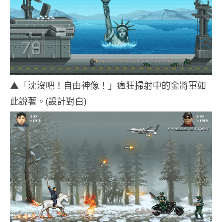
▲「沈沒吧！自由神像！」瘋狂掃射中的金將軍如
此說著。(設計對白)