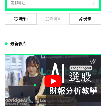
讚好
0
看留言
分享
最新影片