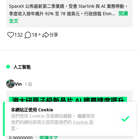
SpaceX 公佈最新第二季業績，受惠 Starlink 與 AI 業務帶動，
閱讀
季度收入按年飆升 92% 至 78 億美元。行政總裁 Elon...
全文
132
18
分享
↗
人工智能
Vin
1 日
港大研原子級新晶片 AI 搜尋速度提升
一億倍 手機人臉識別免上雲端
本網站正使用 Cookie
我們使用 Cookie 改善網站體驗。 繼續使用
我們的網站即表示您同意我們的
Cookie 政
香港大學團隊成功研發原子級厚度的「模擬存內搜尋」晶片，
策
。
比傳統 CPU 搜尋速度快約 1 億倍，延遲低至 36 皮秒（即
閱讀全文
0.00000000...