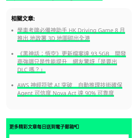
相關文章:
學車考牌必備神助手 HK Driving Game 8 月
推出 地政署 3D 地圖砌出全港
《黑神話：悟空》更新檔案達 93.5GB 開發
商強調只是性能提升 網友驚訝「是要出
DLC 嗎？」
AWS 神經符號 AI 突破 自動推理技術確保
Agent 可信度 Nova Act 達 90% 可靠度
📮
更多精彩文章每日送到電子郵箱