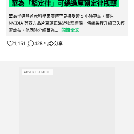
華為「韜定律」可繞過摩爾定律瓶頸
華為半導體首席科學家廖恒罕見接受近 5 小時專訪，警告
NVIDIA 等西方晶片巨頭正逼近物理極限，傳統製程升級已失經
閱讀全文
濟效益。他同時介紹華為...
1,151
428
分享
↗
ADVERTISEMENT