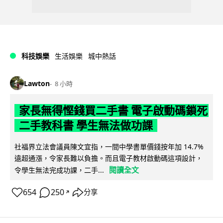
科技娛樂
生活娛樂
城中熱話
Lawton
8 小時
家長無得慳錢買二手書 電子啟動碼鎖死
二手教科書 學生無法做功課
社福界立法會議員陳文宜指，一間中學書單價錢按年加 14.7%
遠超通漲，令家長難以負擔。而且電子教材啟動碼這項設計，
閱讀全文
令學生無法完成功課，二手...
654
250
分享
↗