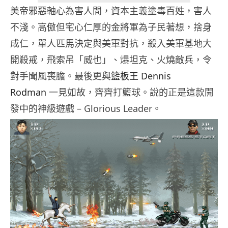
美帝邪惡軸心為害人間，資本主義塗毒百姓，害人
不淺。高傲但宅心仁厚的金將軍為子民著想，捨身
成仁，單人匹馬決定與美軍對抗，殺入美軍基地大
開殺戒，飛索吊「威也」、爆坦克、火燒敵兵，令
對手聞風喪膽。最後更與
籃板王 Dennis
Rodman
一見如故，齊齊打籃球。說的正是這款開
發中的神級遊戲 – Glorious Leader。