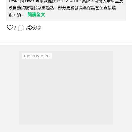
Tesla 向 HW3 舊車款推送 FSD v14 Lite 系統，引發大量車主反
映自動駕駛電腦嚴重過熱，部分更觸發高溫保護甚至直接燒
閱讀全文
毀，須...
7
分享
ADVERTISEMENT