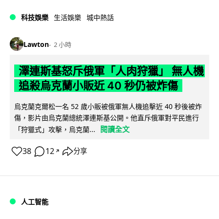
科技娛樂
生活娛樂
城中熱話
Lawton
2 小時
澤連斯基怒斥俄軍「人肉狩獵」 無人機
追殺烏克蘭小販近 40 秒仍被炸傷
烏克蘭克爾松一名 52 歲小販被俄軍無人機追擊近 40 秒後被炸
傷，影片由烏克蘭總統澤連斯基公開。他直斥俄軍對平民進行
閱讀全文
「狩獵式」攻擊，烏克蘭...
38
12
分享
↗
人工智能