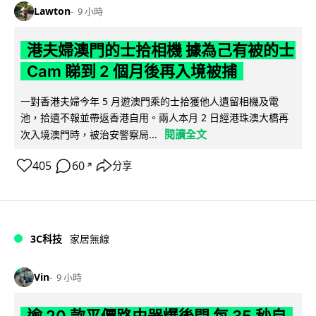
Lawton
9 小時
港夫婦澳門的士拾相機 據為己有被的士
Cam 睇到 2 個月後再入境被捕
一對香港夫婦今年 5 月遊澳門乘的士拾獲他人遺留相機及電
池，拾遺不報並帶返香港自用。兩人本月 2 日經港珠澳大橋再
閱讀全文
次入境澳門時，被治安警察局...
405
60
分享
↗
3C科技
家居無線
Vin
9 小時
逾 20 款平價路由器爆後門 每 35 秒自