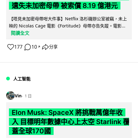
遺失未加密母帶 被索償 8.19 億港元
【唔見未加密母帶咁大件事】Netflix 洛杉磯辦公室被竊，未上
映的 Nicolas Cage 電影《Fortitude》母帶亦告失蹤。電影...
閱讀全文
177
10
分享
↗
人工智能
Vin
1 日
Elon Musk: SpaceX 將挑戰萬億年收
入 目標明年數據中心上太空 Starlink 覆
蓋全球170國