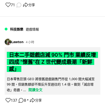
71
分享
科技娛樂
遊戲情報
Lawton
4 小時
日本二手遊戲店減 90% 門市 業績反增
四成 "懷舊"在 Z 世代變成最潮「新鮮
感」
日本零售巨頭 GEO 將懷舊遊戲銷售門市從 1,000 間大幅減至
99 間，但銷售額卻不降反升至過往的 1.4 倍。做到「減店增
閱讀全文
收」奇蹟，...
137
8
分享
↗