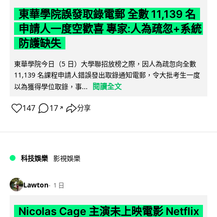
東華學院誤發取錄電郵 全數 11,139 名
申請人一度空歡喜 專家:人為疏忽+系統
防護缺失
東華學院今日（5 日）大學聯招放榜之際，因人為疏忽向全數
11,139 名課程申請人錯誤發出取錄通知電郵，令大批考生一度
閱讀全文
以為獲得學位取錄，事...
147
17
分享
↗
科技娛樂
影視娛樂
Lawton
1 日
Nicolas Cage 主演未上映電影 Netflix