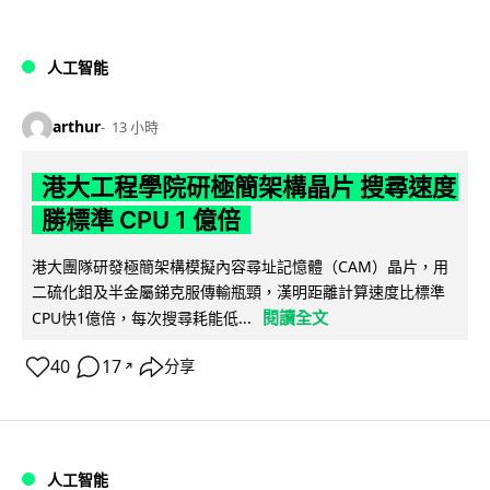
人工智能
arthur
13 小時
港大工程學院研極簡架構晶片 搜尋速度
勝標準 CPU 1 億倍
港大團隊研發極簡架構模擬內容尋址記憶體（CAM）晶片，用
二硫化鉬及半金屬銻克服傳輸瓶頸，漢明距離計算速度比標準
閱讀全文
CPU快1億倍，每次搜尋耗能低...
40
17
分享
↗
人工智能