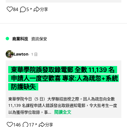
84
5
分享
↗
商業科技
資訊保安
Lawton
1 日
東華學院誤發取錄電郵 全數 11,139 名
申請人一度空歡喜 專家:人為疏忽+系統
防護缺失
東華學院今日（5 日）大學聯招放榜之際，因人為疏忽向全數
11,139 名課程申請人錯誤發出取錄通知電郵，令大批考生一度
閱讀全文
以為獲得學位取錄，事...
146
17
分享
↗