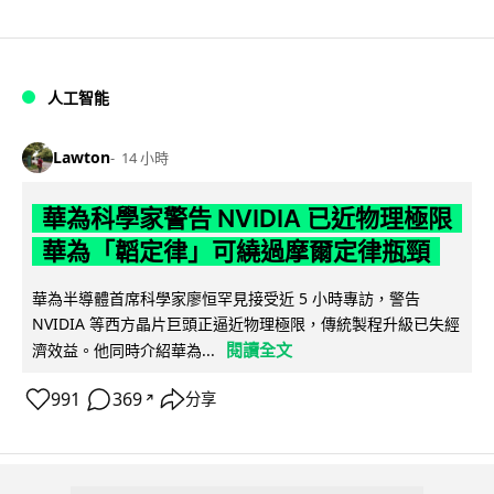
人工智能
Lawton
14 小時
華為科學家警告 NVIDIA 已近物理極限
華為「韜定律」可繞過摩爾定律瓶頸
華為半導體首席科學家廖恒罕見接受近 5 小時專訪，警告
NVIDIA 等西方晶片巨頭正逼近物理極限，傳統製程升級已失經
閱讀全文
濟效益。他同時介紹華為...
991
369
分享
↗