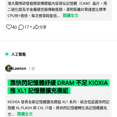
港大團隊研發極簡架構模擬內容尋址記憶體（CAM）晶片，用
二硫化鉬及半金屬銻克服傳輸瓶頸，漢明距離計算速度比標準
閱讀全文
CPU快1億倍，每次搜尋耗能低...
40
17
分享
↗
人工智能
Lawton
1 日
靠快閃記憶體紓緩 DRAM 不足 KIOXIA
推 XL1 記憶體擴充模組
KIOXIA 發表全新記憶體擴充模組 XL1 系列，結合低延遲快閃記
憶體 XL-FLASH 與 CXL 介面，將快閃記憶體轉化為記憶體擴充
閱讀全文
方...