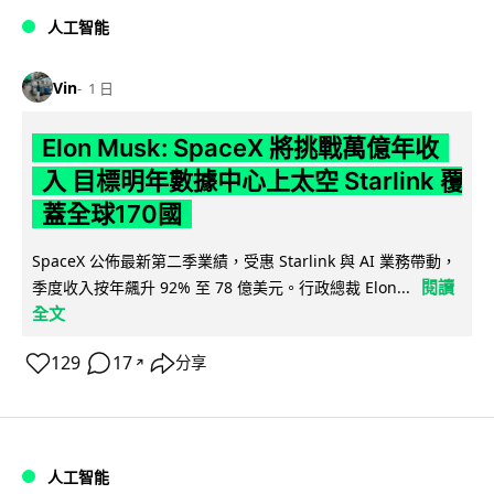
人工智能
Vin
1 日
Elon Musk: SpaceX 將挑戰萬億年收
入 目標明年數據中心上太空 Starlink 覆
蓋全球170國
SpaceX 公佈最新第二季業績，受惠 Starlink 與 AI 業務帶動，
閱讀
季度收入按年飆升 92% 至 78 億美元。行政總裁 Elon...
全文
129
17
分享
↗
人工智能