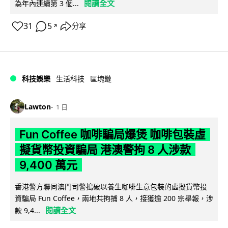
閱讀全文
為年內連續第 3 個...
31
5
分享
↗
科技娛樂
生活科技
區塊鏈
Lawton
1 日
Fun Coffee 咖啡騙局爆煲 咖啡包裝虛
擬貨幣投資騙局 港澳警拘 8 人涉款
9,400 萬元
香港警方聯同澳門司警搗破以養生咖啡生意包裝的虛擬貨幣投
資騙局 Fun Coffee，兩地共拘捕 8 人，接獲逾 200 宗舉報，涉
閱讀全文
款 9,4...