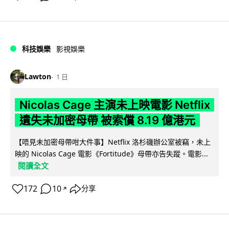
科技娛樂
影視娛樂
Lawton
1 日
Nicolas Cage 主演未上映電影 Netflix
遺失未加密母帶 被索償 8.19 億港元
【唔見未加密母帶咁大件事】Netflix 洛杉磯辦公室被竊，未上
映的 Nicolas Cage 電影《Fortitude》母帶亦告失蹤。電影...
閱讀全文
172
10
分享
↗