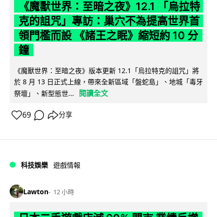
《魔獸世界：至暗之夜》12.1 「烏拉特
克的詛咒」專訪：巢穴不為提高世界首
領門檻而設 《諸王之眠》縮短約 10 分
鐘
《魔獸世界：至暗之夜》版本更新 12.1「烏拉特克的詛咒」將
於 8 月 13 日正式上線，帶來全新區域「盤蛇島」、地城「毒牙
閱讀全文
祭壇」、新型態世...
69
分享
科技娛樂
遊戲情報
Lawton
12 小時