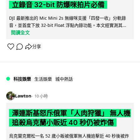
立錄音 32-bit 防爆咪拍片必備
DJI 最新推出的 Mic Mini 2s 無線咪支援「四發一收」分軌錄
音，並首度下放 32-bit Float 浮點內錄功能。本文經實測其...
閱讀全文
分享
科技娛樂
生活娛樂
城中熱話
Lawton
10 小時
澤連斯基怒斥俄軍「人肉狩獵」 無人機
追殺烏克蘭小販近 40 秒仍被炸傷
烏克蘭克爾松一名 52 歲小販被俄軍無人機追擊近 40 秒後被炸