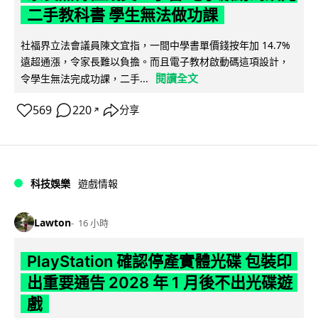
二手教科書 學生無法做功課
社福界立法會議員陳文宜指，一間中學書單價錢按年加 14.7%
遠超通漲，令家長難以負擔。而且電子教材啟動碼這項設計，
閱讀全文
令學生無法完成功課，二手...
569
220
分享
↗
科技娛樂
遊戲情報
Lawton
16 小時
PlayStation 確認停產實體光碟 包裝印
出重要通告 2028 年 1 月後不出光碟遊
戲