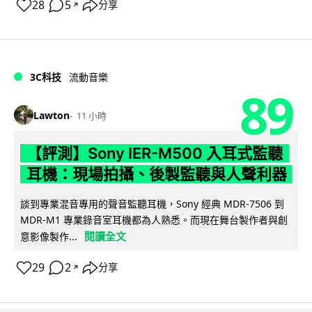
28
5
分享
↗
3C科技
流動音樂
89
Lawton
11 小時
【評測】Sony IER-M500 入耳式監聽
耳機：現場拍攝、後製監聽與人聲利器
談到專業混音專用的聲音監聽耳機，Sony 經典 MDR-7506 到
MDR-M1 專業錄音室耳機都為人熟悉。而現在舞台製作者與創
閱讀全文
意影像製作...
29
2
分享
↗