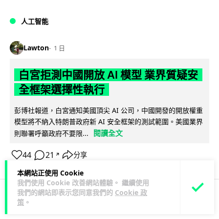
人工智能
Lawton
1 日
白宮拒測中國開放 AI 模型 業界質疑安
全框架選擇性執行
彭博社報道，白宮通知美國頂尖 AI 公司，中國開發的開放權重
模型將不納入特朗普政府新 AI 安全框架的測試範圍。美國業界
閱讀全文
則聯署呼籲政府不要限...
44
21
分享
↗
本網站正使用 Cookie
我們使用 Cookie 改善網站體驗。 繼續使用
我們的網站即表示您同意我們的
Cookie 政
策
。
人工智能