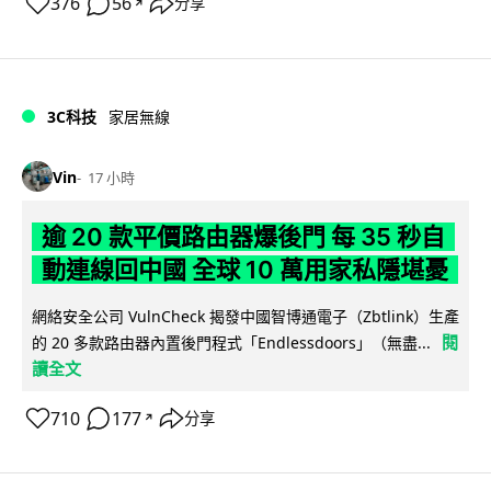
376
56
分享
↗
3C科技
家居無線
Vin
17 小時
逾 20 款平價路由器爆後門 每 35 秒自
動連線回中國 全球 10 萬用家私隱堪憂
網絡安全公司 VulnCheck 揭發中國智博通電子（Zbtlink）生產
閱
的 20 多款路由器內置後門程式「Endlessdoors」（無盡...
讀全文
710
177
分享
↗