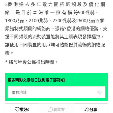
3香 港 過 去 多 年 致 力 開 拓 新 頻 段 及 優 化 網
絡， 是 目 前 本 港 唯 一 擁 有 橫 跨900兆赫、
1800兆赫、2100兆赫、2300兆赫及2600兆赫五個
頻譜制式頻段的網絡商。憑藉3香港的網絡優勢，支
援不同頻段的流動裝置能將其上網表現發揮極致，
讓使用不同裝置的用戶均可體驗優質流暢的網絡服
務。
* 將於稍後公佈推出時間。
📮
更多精彩文章每日送到電子郵箱
讚好
0
看留言
分享