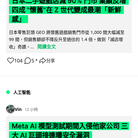
日本二手遊戲店減 90% 門市 業績反增
四成 "懷舊"在 Z 世代變成最潮「新鮮
感」
日本零售巨頭 GEO 將懷舊遊戲銷售門市從 1,000 間大幅減至
99 間，但銷售額卻不降反升至過往的 1.4 倍。做到「減店增
閱讀全文
收」奇蹟，...
104
5
分享
↗
人工智能
Vin
12 小時
Meta AI 模型測試期間入侵他家公司 三
大 AI 巨頭接連曝安全漏洞