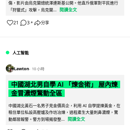
傷，影片由烏克蘭總統澤連斯基公開。他直斥俄軍對平民進行
閱讀全文
「狩獵式」攻擊，烏克蘭...
21
3
分享
↗
人工智能
Lawton
10 小時
中國湖北男自學 AI 「煉金術」 屋內煉
金冒濃煙驚動全區
中國湖北黃石一名男子見金價高企，利用 AI 自學提煉黃金，在
租住單位私設高壓爐及作坊冶煉，過程產生大量刺鼻濃煙，驚
閱讀全文
動鄰居報警。警方到場揭發整...