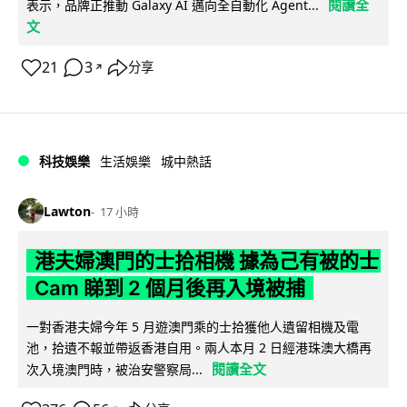
閱讀全
表示，品牌正推動 Galaxy AI 邁向全自動化 Agent...
文
21
3
分享
↗
科技娛樂
生活娛樂
城中熱話
Lawton
17 小時
港夫婦澳門的士拾相機 據為己有被的士
Cam 睇到 2 個月後再入境被捕
一對香港夫婦今年 5 月遊澳門乘的士拾獲他人遺留相機及電
池，拾遺不報並帶返香港自用。兩人本月 2 日經港珠澳大橋再
閱讀全文
次入境澳門時，被治安警察局...