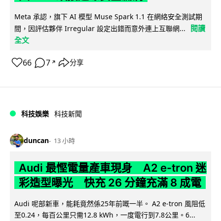
Meta 承認，旗下 AI 模型 Muse Spark 1.1 在網絡安全測試期
閱讀
間，因評估夥伴 Irregular 設定出錯而意外連上互聯網...
全文
66
7
分享
↗
科技娛樂
科技新聞
duncan
13 小時
Audi 最慳電量產車現身 A2 e-tron 迷
彩造型曝光 快充 26 分鐘充滿 8 成電
Audi 呢部新車，能耗竟然係25年前嘅一半。 A2 e-tron 風阻低
至0.24，每百公里只需12.8 kWh，一度電行到7.8公里。6...