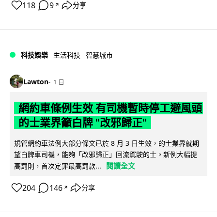
118
9
分享
↗
科技娛樂
生活科技
智慧城市
Lawton
1 日
網約車條例生效 有司機暫時停工避風頭
的士業界籲白牌 "改邪歸正"
規管網約車法例大部分條文已於 8 月 3 日生效，的士業界就期
望白牌車司機，能夠「改邪歸正」回流駕駛的士。新例大幅提
閱讀全文
高罰則，首次定罪最高罰款...
204
146
分享
↗