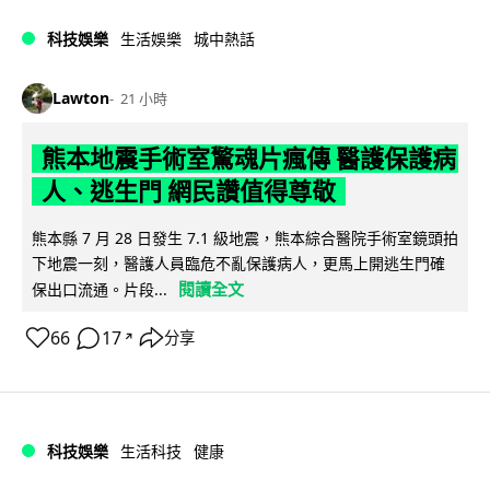
科技娛樂
生活娛樂
城中熱話
Lawton
21 小時
熊本地震手術室驚魂片瘋傳 醫護保護病
人、逃生門 網民讚值得尊敬
熊本縣 7 月 28 日發生 7.1 級地震，熊本綜合醫院手術室鏡頭拍
下地震一刻，醫護人員臨危不亂保護病人，更馬上開逃生門確
閱讀全文
保出口流通。片段...
66
17
分享
↗
科技娛樂
生活科技
健康