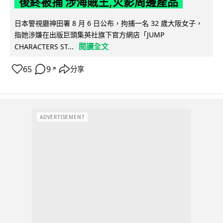
後終被捕 涉海賊王,火影周邊產品
日本警視廳神田署 8 月 6 日公布，拘捕一名 32 歲大阪女子，
指她涉嫌在出版巨頭集英社旗下官方網店「JUMP
閱讀全文
CHARACTERS ST...
65
9
分享
↗
ADVERTISEMENT