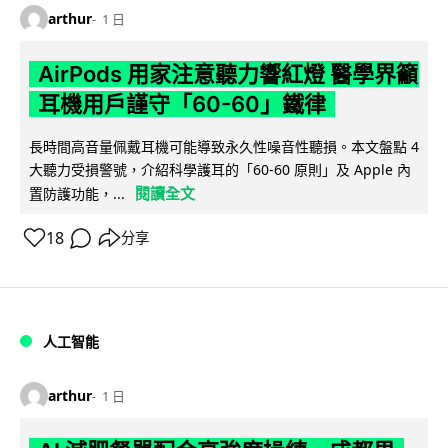
arthur
1 日
AirPods 用家注意聽力響紅燈 醫學界籲
耳機用戶謹守「60-60」鐵律
長時間高音量佩戴耳機可能導致永久性噪音性聽損。本文盤點 4
大聽力受損警號，介紹科學護耳的「60-60 原則」及 Apple 內
閱讀全文
置防護功能，...
18
分享
人工智能
arthur
1 日