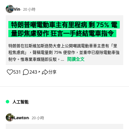
Vin
20 小時
特朗普嘲電動車主有里程病 剩 75% 電
量即焦慮發作 狂言一手終結電車指令
特朗普在拉斯維加斯造勢大會上公開嘲諷電動車車主患有「里
程焦慮病」，聲稱電量剩 75% 便發作，並重申已廢除電動車強
閱讀全文
制令。惟專業車媒隨即反駁，...
531
243
分享
↗
人工智能
Lawton
20 小時