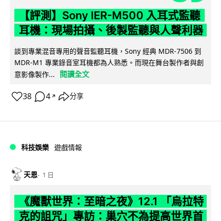
【評測】Sony IER-M500 入耳式監聽
耳機：現場拍攝、後製監聽與人聲利器
談到專業混音專用的聲音監聽耳機，Sony 經典 MDR-7506 到
MDR-M1 專業錄音室耳機都為人熟悉。而現在舞台製作者與創
閱讀全文
意影像製作...
38
4
分享
↗
科技娛樂
遊戲情報
天恩
1 日
《魔獸世界：至暗之夜》12.1 「烏拉特
克的詛咒」專訪：巢穴不為提高世界首