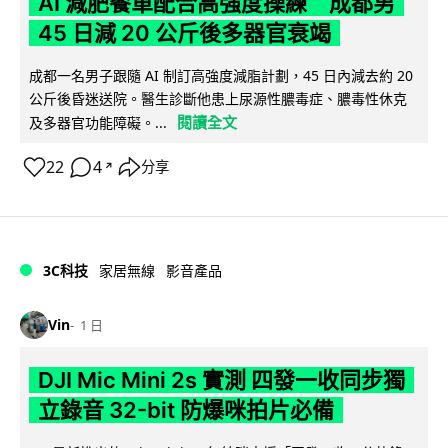
AI 減肥餐單配合高強度操練 成都男
45 日減 20 公斤後多器官衰竭
成都一名男子跟隨 AI 制訂高強度減脂計劃，45 日內減去約 20
公斤後昏迷送院。醫生診斷他患上尿源性膿毒症、膿毒性休克
閱讀全文
及多器官功能障礙。...
22
4
分享
↗
3C科技
家居無線
影音產品
Vin
1 日
DJI Mic Mini 2s 實測 四發一收同步獨
立錄音 32-bit 防爆咪拍片必備