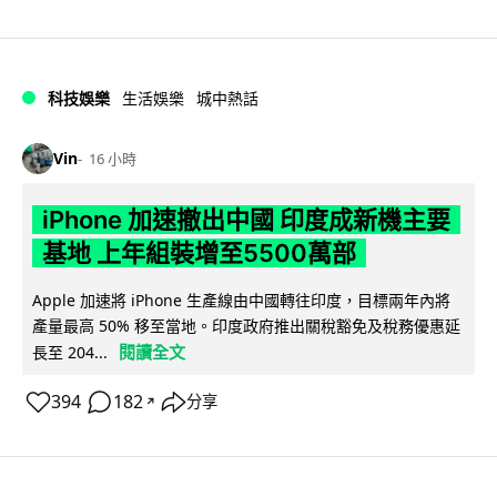
科技娛樂
生活娛樂
城中熱話
Vin
16 小時
iPhone 加速撤出中國 印度成新機主要
基地 上年組裝增至5500萬部
Apple 加速將 iPhone 生產線由中國轉往印度，目標兩年內將
產量最高 50% 移至當地。印度政府推出關稅豁免及稅務優惠延
閱讀全文
長至 204...
394
182
分享
↗