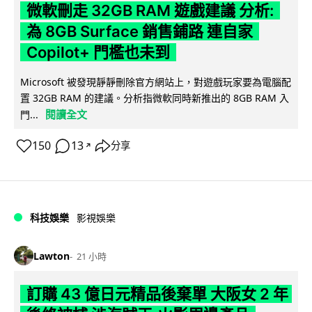
微軟刪走 32GB RAM 遊戲建議 分析:
為 8GB Surface 銷售鋪路 連自家
Copilot+ 門檻也未到
Microsoft 被發現靜靜刪除官方網站上，對遊戲玩家要為電腦配
置 32GB RAM 的建議。分析指微軟同時新推出的 8GB RAM 入
閱讀全文
門...
150
13
分享
↗
科技娛樂
影視娛樂
Lawton
21 小時
訂購 43 億日元精品後棄單 大阪女 2 年