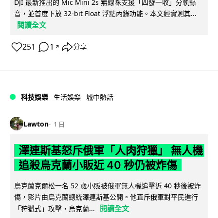
DJI 最新推出的 Mic Mini 2s 無線咪支援「四發一收」分軌錄
音，並首度下放 32-bit Float 浮點內錄功能。本文經實測其...
閱讀全文
251
1
分享
↗
科技娛樂
生活娛樂
城中熱話
Lawton
1 日
澤連斯基怒斥俄軍「人肉狩獵」 無人機
追殺烏克蘭小販近 40 秒仍被炸傷
烏克蘭克爾松一名 52 歲小販被俄軍無人機追擊近 40 秒後被炸
傷，影片由烏克蘭總統澤連斯基公開。他直斥俄軍對平民進行
閱讀全文
「狩獵式」攻擊，烏克蘭...