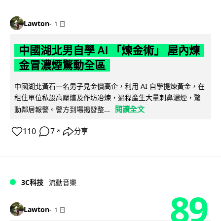
Lawton
1 日
中國湖北男自學 AI 「煉金術」 屋內煉
金冒濃煙驚動全區
中國湖北黃石一名男子見金價高企，利用 AI 自學提煉黃金，在
租住單位私設高壓爐及作坊冶煉，過程產生大量刺鼻濃煙，驚
閱讀全文
動鄰居報警。警方到場揭發整...
110
7
分享
↗
3C科技
流動音樂
89
Lawton
1 日