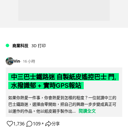
商業科技
3D 打印
Vin
16 小時
中三巴士鐵路迷 自製紙皮遙控巴士 門,
水撥識郁 + 實時GPS報站
如果你熱愛一件事，你會熱愛到怎樣的程度？一位就讀中三的
巴士鐵路迷，選擇由零開始，把自己的興趣一步步變成真正可
閱讀全文
以運作的作品。他以紙皮親手製作出...
1,736
109
分享
↗