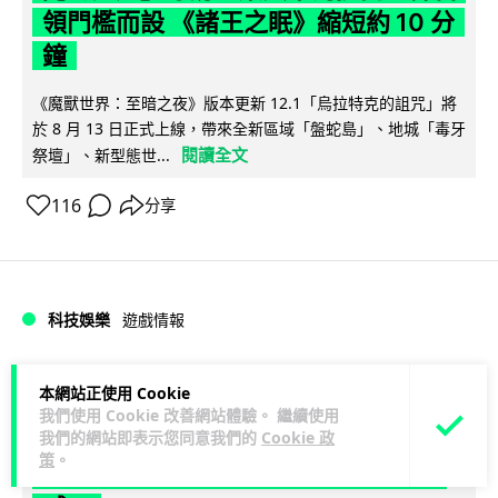
領門檻而設 《諸王之眠》縮短約 10 分
鐘
《魔獸世界：至暗之夜》版本更新 12.1「烏拉特克的詛咒」將
於 8 月 13 日正式上線，帶來全新區域「盤蛇島」、地城「毒牙
閱讀全文
祭壇」、新型態世...
116
分享
科技娛樂
遊戲情報
Lawton
1 日
本網站正使用 Cookie
我們使用 Cookie 改善網站體驗。 繼續使用
我們的網站即表示您同意我們的
Cookie 政
日本二手遊戲店減 90% 門市 業績反增
策
。
四成 "懷舊"在 Z 世代變成最潮「新鮮