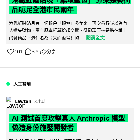
港鐵紅磡站現「黐地銀包」 原來是藝術
品呃足全港市民兩年
港鐵紅磡站月台一個銀色「銀包」多年來一再令乘客誤以為有
人遺失財物，事主原本打算拾起交還，卻發現原來是黏在地上
閱讀全文
的藝術品。這件名為《失而復得》的...
101
3
分享
↗
人工智能
Lawton
8 小時
AI 測試首度攻擊真人 Anthropic 模型
偽造身份施壓開發者