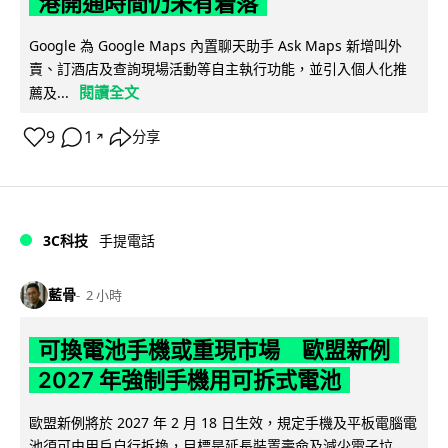
港開通時間仍未有着落
Google 為 Google Maps 內置聊天助手 Ask Maps 新增叫外
賣、訂酒店及查詢現場活動等自主執行功能，並引入個人化推
閱讀全文
薦及...
9
1
分享
↗
3C科技
手提電話
藍骨
2 小時
可換電池手機或重現市場 歐盟新例
2027 年強制手機用可拆式電池
歐盟新例將於 2027 年 2 月 18 日生效，規定手機及平板電腦電
池須可由用戶自行拆換，目標是延長裝置壽命及減少電子垃