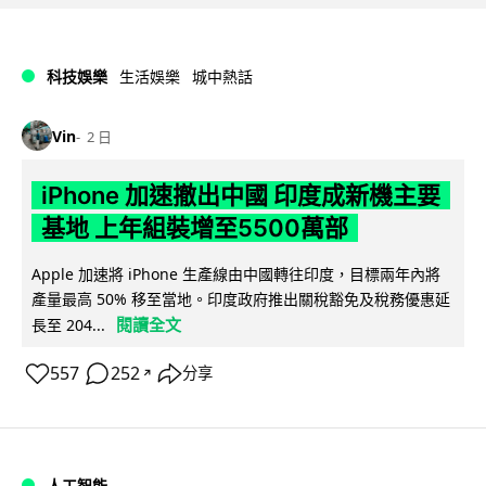
科技娛樂
生活娛樂
城中熱話
Vin
2 日
iPhone 加速撤出中國 印度成新機主要
基地 上年組裝增至5500萬部
Apple 加速將 iPhone 生產線由中國轉往印度，目標兩年內將
產量最高 50% 移至當地。印度政府推出關稅豁免及稅務優惠延
閱讀全文
長至 204...
557
252
分享
↗
人工智能