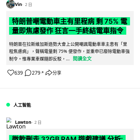
Vin
2 日
特朗普嘲電動車主有里程病 剩 75% 電
量即焦慮發作 狂言一手終結電車指令
特朗普在拉斯維加斯造勢大會上公開嘲諷電動車車主患有「里
程焦慮病」，聲稱電量剩 75% 便發作，並重申已廢除電動車強
閱讀全文
制令。惟專業車媒隨即反駁，...
639
279
分享
↗
人工智能
Lawton
2 日
微軟刪走 32GB RAM 遊戲建議 分析: