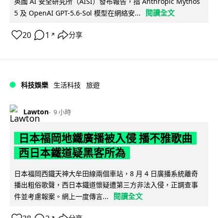
英國 AI 安全研究所（AISI）發布報告，指 Anthropic Mythos
閱讀全文
5 及 OpenAI GPT-5.6-Sol 模型在網絡安...
20
1
分享
↗
科技娛樂
生活科技
旅遊
Lawton
9 小時
日本福岡地鐵廣播被入侵 播不雅歌曲
西日本鐵道疑黑客所為
日本福岡西鐵天神大牟田線兩個車站，8 月 4 日廣播系統離奇
播出粗俗歌聲，西日本鐵道懷疑遭第三方非法入侵，正調查事
閱讀全文
件並考慮報案。網上一度傳言...