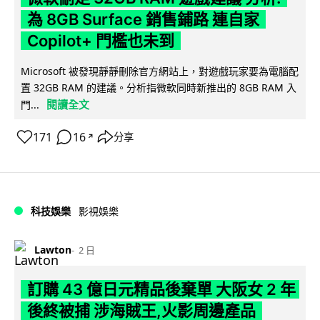
為 8GB Surface 銷售鋪路 連自家
Copilot+ 門檻也未到
Microsoft 被發現靜靜刪除官方網站上，對遊戲玩家要為電腦配
置 32GB RAM 的建議。分析指微軟同時新推出的 8GB RAM 入
閱讀全文
門...
171
16
分享
↗
科技娛樂
影視娛樂
Lawton
2 日
訂購 43 億日元精品後棄單 大阪女 2 年
後終被捕 涉海賊王,火影周邊產品