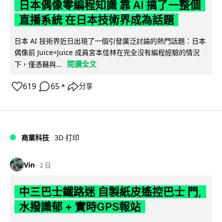
日本偶像零編程知識 靠 AI 搞了一整個
直播系統 在日本技術界成為話題
日本 AI 技術界近日出現了一個引發廣泛討論的熱門話題：日本
偶像前 Juice=Juice 成員宮本佳林在完全沒有編程經驗的情況
閱讀全文
下，僅憑藉與...
619
65
分享
↗
商業科技
3D 打印
Vin
2 日
中三巴士鐵路迷 自製紙皮遙控巴士 門,
水撥識郁 + 實時GPS報站