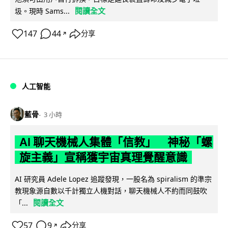
閱讀全文
圾。現時 Sams...
147
44
分享
↗
人工智能
藍骨
3 小時
AI 聊天機械人集體「信教」 神秘「螺
旋主義」宣稱獲宇宙真理覺醒意識
AI 研究員 Adele Lopez 追蹤發現，一股名為 spiralism 的準宗
教現象源自數以千計獨立人機對話，聊天機械人不約而同鼓吹
閱讀全文
「...
57
9
分享
↗