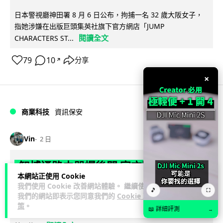
日本警視廳神田署 8 月 6 日公布，拘捕一名 32 歲大阪女子，
指她涉嫌在出版巨頭集英社旗下官方網店「JUMP
閱讀全文
CHARACTERS ST...
79
10
分享
↗
×
商業科技
資訊保安
Vin
2 日
智博通路由器爆後門 官方緊急下架止血
本網站正使用 Cookie
稱漏洞是功能在維修時使用
我們使用 Cookie 改善網站體驗。 繼續使用
🎵
⛶
我們的網站即表示您同意我們的
Cookie 政
中國網通廠商智博通電子（Zbtlink Electronics）旗下的路由器
策
。
📖 詳細評測
→
產品爆出嚴重安全漏洞，被發現每 35 秒便會與中國伺服器連