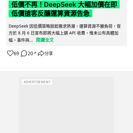
低價不再！DeepSeek 大幅加價在即
低價搶客反釀運算資源告急
DeepSeek 因低價策略掀起需求熱潮，運算資源不勝負荷，官
方於 8 月 6 日宣布即將大幅上調 API 收費，惟未公布具體加
閱讀全文
幅。事件與...
69
20
分享
↗
ADVERTISEMENT