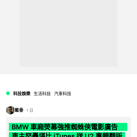
科技娛樂
生活科技
汽車科技
藍骨
1 日
BMW 車廂熒幕強推蜘蛛俠電影廣告
車主怒轟堪比 iTunes 送 U2 專輯翻版