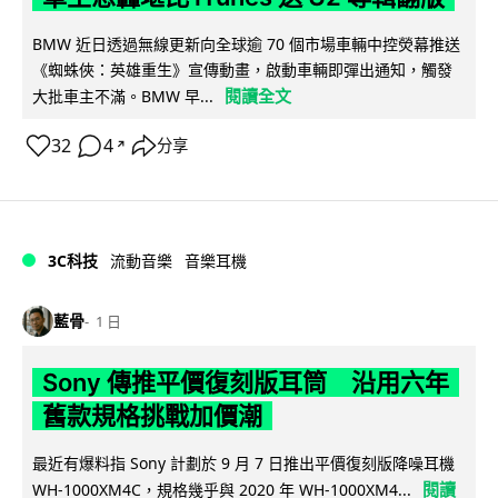
BMW 近日透過無線更新向全球逾 70 個市場車輛中控熒幕推送
《蜘蛛俠：英雄重生》宣傳動畫，啟動車輛即彈出通知，觸發
閱讀全文
大批車主不滿。BMW 早...
32
4
分享
↗
3C科技
流動音樂
音樂耳機
藍骨
1 日
Sony 傳推平價復刻版耳筒 沿用六年
舊款規格挑戰加價潮
最近有爆料指 Sony 計劃於 9 月 7 日推出平價復刻版降噪耳機
閱讀
WH-1000XM4C，規格幾乎與 2020 年 WH-1000XM4...