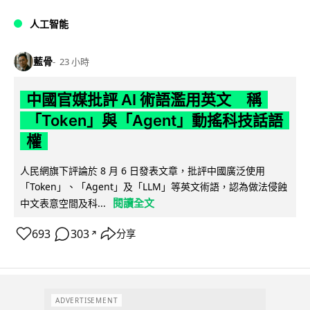
人工智能
藍骨
23 小時
中國官媒批評 AI 術語濫用英文 稱
「Token」與「Agent」動搖科技話語
權
人民網旗下評論於 8 月 6 日發表文章，批評中國廣泛使用
「Token」、「Agent」及「LLM」等英文術語，認為做法侵蝕
閱讀全文
中文表意空間及科...
693
303
分享
↗
ADVERTISEMENT