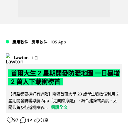
iOS App
應用軟件
應用軟件
Lawton
1 日
首爾大生 2 星期開發防曬地圖 一日暴增
2 萬人下載衝榜首
【行路都要揀好有遮陰】南韓首爾大學 23 歲學生劉敏俊利用 2
星期開發防曬導航 App「走向陰涼處」，結合建築物高度、太
閱讀全文
陽仰角及行道樹陰影...
97
4
分享
↗