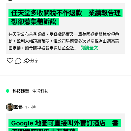
任天堂多收關稅不作退款 業績報告理
想卻惹集體訴訟
任天堂公布首季業績，受遊戲熱賣及一筆美國退還關稅款項帶
動，盈利大幅跑贏預期。惟公司早前曾多次以關稅為由調高美
閱讀全文
國定價，如今關稅被裁定違法並全數...
分享
科技娛樂
生活科技
藍骨
1 小時
Google 地圖可直接叫外賣訂酒店 香