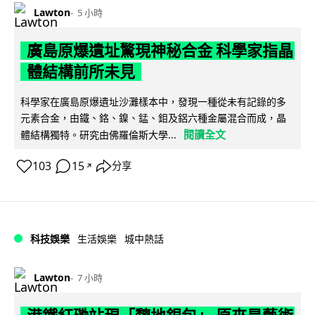
Lawton
5 小時
廣島原爆遺址驚現神秘合金 科學家指晶
體結構前所未見
科學家在廣島原爆遺址沙灘樣本中，發現一種從未有記錄的多
元素合金，由鐵、鉻、鎳、錳、鉬及鋁六種金屬混合而成，晶
閱讀全文
體結構獨特。研究由佛羅倫斯大學...
103
15
分享
↗
科技娛樂
生活娛樂
城中熱話
Lawton
7 小時