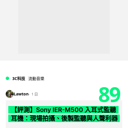
3C科技
流動音樂
89
Lawton
1 日
【評測】Sony IER-M500 入耳式監聽
耳機：現場拍攝、後製監聽與人聲利器