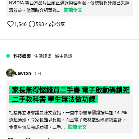
NVIDIA 等西方晶片巨頭正逼近物理極限，傳統製程升級已失經
閱讀全文
濟效益。他同時介紹華為...
1,546
593
分享
↗
科技娛樂
生活娛樂
城中熱話
Lawton
1 日
家長無得慳錢買二手書 電子啟動碼鎖死
二手教科書 學生無法做功課
社福界立法會議員陳文宜指，一間中學書單價錢按年加 14.7%
遠超通漲，令家長難以負擔。而且電子教材啟動碼這項設計，
閱讀全文
令學生無法完成功課，二手...