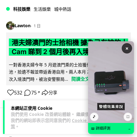
科技娛樂
生活娛樂
城中熱話
Lawton
1 日
港夫婦澳門的士拾相機 據為己有被的士
×
Cam 睇到 2 個月後再入境被捕
一對香港夫婦今年 5 月遊澳門乘的士拾獲他人遺留相機及電
池，拾遺不報並帶返香港自用。兩人本月 2 日經港珠澳大橋再
閱讀全文
次入境澳門時，被治安警察局...
532
75
分享
↗
本網站正使用 Cookie
我們使用 Cookie 改善網站體驗。 繼續使用
🎵
⛶
我們的網站即表示您同意我們的
Cookie 政
3C科技
家居無線
策
。
📖 詳細評測
→