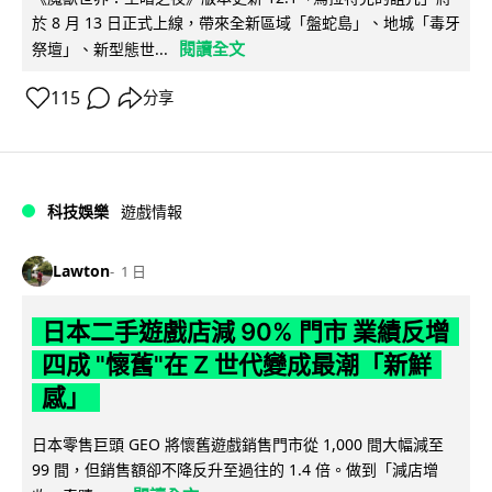
於 8 月 13 日正式上線，帶來全新區域「盤蛇島」、地城「毒牙
閱讀全文
祭壇」、新型態世...
115
分享
科技娛樂
遊戲情報
Lawton
1 日
日本二手遊戲店減 90% 門市 業績反增
四成 "懷舊"在 Z 世代變成最潮「新鮮
感」
日本零售巨頭 GEO 將懷舊遊戲銷售門市從 1,000 間大幅減至
99 間，但銷售額卻不降反升至過往的 1.4 倍。做到「減店增