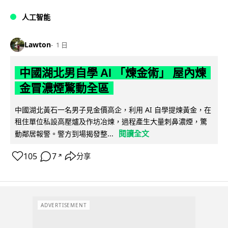
人工智能
Lawton
1 日
中國湖北男自學 AI 「煉金術」 屋內煉
金冒濃煙驚動全區
中國湖北黃石一名男子見金價高企，利用 AI 自學提煉黃金，在
租住單位私設高壓爐及作坊冶煉，過程產生大量刺鼻濃煙，驚
閱讀全文
動鄰居報警。警方到場揭發整...
105
7
分享
↗
ADVERTISEMENT