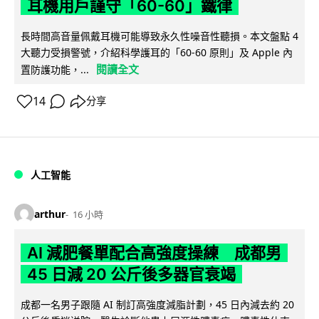
耳機用戶謹守「60-60」鐵律
長時間高音量佩戴耳機可能導致永久性噪音性聽損。本文盤點 4
大聽力受損警號，介紹科學護耳的「60-60 原則」及 Apple 內
閱讀全文
置防護功能，...
14
分享
人工智能
arthur
16 小時
AI 減肥餐單配合高強度操練 成都男
45 日減 20 公斤後多器官衰竭
成都一名男子跟隨 AI 制訂高強度減脂計劃，45 日內減去約 20