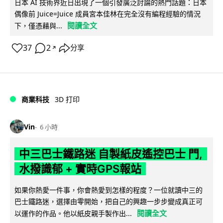
日本 AI 技術界近日出現了一個引發廣泛討論的熱門話題：日本
偶像前 Juice=Juice 成員宮本佳林在完全沒有編程經驗的情況
閱讀全文
下，僅憑藉與...
37
2
分享
↗
商業科技
3D 打印
Vin
6 小時
中三巴士鐵路迷 自製紙皮遙控巴士 門,
水撥識郁 + 實時GPS報站
如果你熱愛一件事，你會熱愛到怎樣的程度？一位就讀中三的
巴士鐵路迷，選擇由零開始，把自己的興趣一步步變成真正可
閱讀全文
以運作的作品。他以紙皮親手製作出...