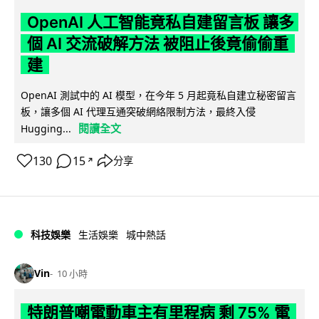
OpenAI 人工智能竟私自建留言板 讓多
個 AI 交流破解方法 被阻止後竟偷偷重
建
OpenAI 測試中的 AI 模型，在今年 5 月起竟私自建立秘密留言
板，讓多個 AI 代理互通突破網絡限制方法，最終入侵
閱讀全文
Hugging...
130
15
分享
↗
科技娛樂
生活娛樂
城中熱話
Vin
10 小時
特朗普嘲電動車主有里程病 剩 75% 電