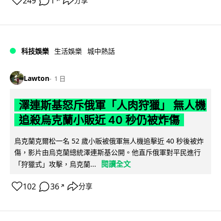
249
1
分享
↗
科技娛樂
生活娛樂
城中熱話
Lawton
1 日
澤連斯基怒斥俄軍「人肉狩獵」 無人機
追殺烏克蘭小販近 40 秒仍被炸傷
烏克蘭克爾松一名 52 歲小販被俄軍無人機追擊近 40 秒後被炸
傷，影片由烏克蘭總統澤連斯基公開。他直斥俄軍對平民進行
閱讀全文
「狩獵式」攻擊，烏克蘭...
102
36
分享
↗