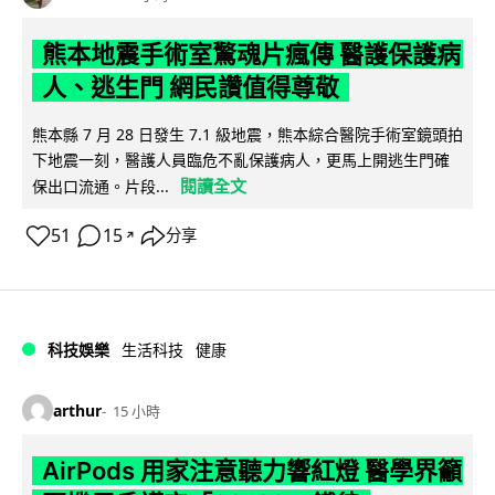
熊本地震手術室驚魂片瘋傳 醫護保護病
人、逃生門 網民讚值得尊敬
熊本縣 7 月 28 日發生 7.1 級地震，熊本綜合醫院手術室鏡頭拍
下地震一刻，醫護人員臨危不亂保護病人，更馬上開逃生門確
閱讀全文
保出口流通。片段...
51
15
分享
↗
科技娛樂
生活科技
健康
arthur
15 小時
AirPods 用家注意聽力響紅燈 醫學界籲