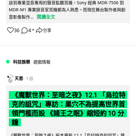
談到專業混音專用的聲音監聽耳機，Sony 經典 MDR-7506 到
MDR-M1 專業錄音室耳機都為人熟悉。而現在舞台製作者與創
閱讀全文
意影像製作...
36
4
分享
↗
科技娛樂
遊戲情報
天恩
1 日
《魔獸世界：至暗之夜》12.1 「烏拉特
克的詛咒」專訪：巢穴不為提高世界首
領門檻而設 《諸王之眠》縮短約 10 分
鐘
《魔獸世界：至暗之夜》版本更新 12.1「烏拉特克的詛咒」將