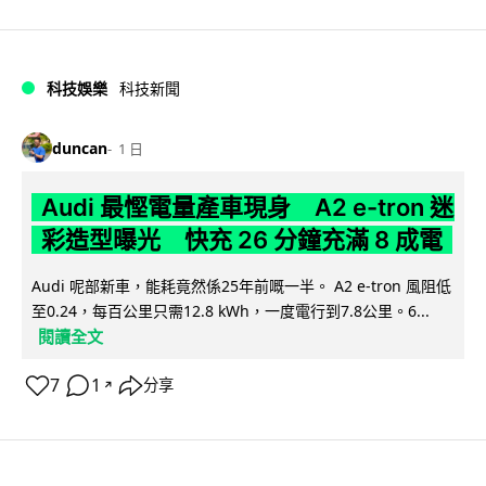
科技娛樂
科技新聞
duncan
1 日
Audi 最慳電量產車現身 A2 e-tron 迷
彩造型曝光 快充 26 分鐘充滿 8 成電
Audi 呢部新車，能耗竟然係25年前嘅一半。 A2 e-tron 風阻低
至0.24，每百公里只需12.8 kWh，一度電行到7.8公里。6...
閱讀全文
7
1
分享
↗