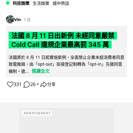
科技娛樂
生活娛樂
城中熱話
Vin
1 日
法國 8 月 11 日出新例 未經同意嚴禁
Cold Call 違規企業最高罰 345 萬
法國將於 8 月 11 日起實施新例，全面禁止企業未經消費者同意
致電推銷，由「opt-out」拒接登記制轉為「opt-in」先徵同意
閱讀全文
機制。違...
331
26
分享
↗
ADVERTISEMENT