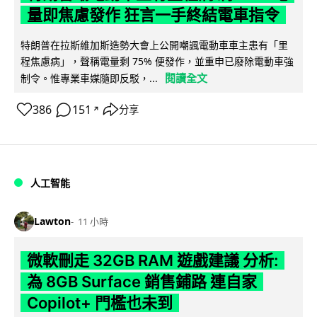
量即焦慮發作 狂言一手終結電車指令
特朗普在拉斯維加斯造勢大會上公開嘲諷電動車車主患有「里
程焦慮病」，聲稱電量剩 75% 便發作，並重申已廢除電動車強
閱讀全文
制令。惟專業車媒隨即反駁，...
386
151
分享
↗
人工智能
Lawton
11 小時
微軟刪走 32GB RAM 遊戲建議 分析:
為 8GB Surface 銷售鋪路 連自家
Copilot+ 門檻也未到