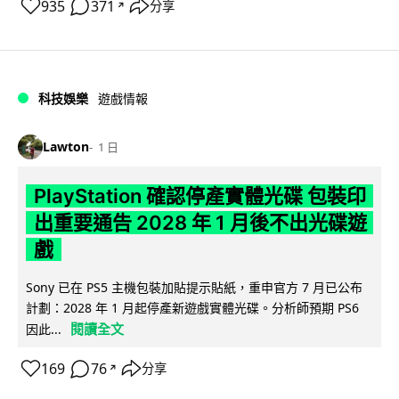
935
371
分享
↗
科技娛樂
遊戲情報
Lawton
1 日
PlayStation 確認停產實體光碟 包裝印
出重要通告 2028 年 1 月後不出光碟遊
戲
Sony 已在 PS5 主機包裝加貼提示貼紙，重申官方 7 月已公布
計劃：2028 年 1 月起停產新遊戲實體光碟。分析師預期 PS6
閱讀全文
因此...
169
76
分享
↗