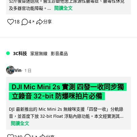
公斤後昏迷送院。醫生診斷他患上尿源性膿毒症、膿毒性休克
閱讀全文
及多器官功能障礙。...
18
4
分享
↗
3C科技
家居無線
影音產品
Vin
1 日
DJI Mic Mini 2s 實測 四發一收同步獨
立錄音 32-bit 防爆咪拍片必備
DJI 最新推出的 Mic Mini 2s 無線咪支援「四發一收」分軌錄
音，並首度下放 32-bit Float 浮點內錄功能。本文經實測其...
閱讀全文