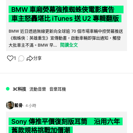
BMW 車廂熒幕強推蜘蛛俠電影廣告
車主怒轟堪比 iTunes 送 U2 專輯翻版
BMW 近日透過無線更新向全球逾 70 個市場車輛中控熒幕推送
《蜘蛛俠：英雄重生》宣傳動畫，啟動車輛即彈出通知，觸發
閱讀全文
大批車主不滿。BMW 早...
1
分享
3C科技
流動音樂
音樂耳機
藍骨
4 小時
Sony 傳推平價復刻版耳筒 沿用六年
舊款規格挑戰加價潮