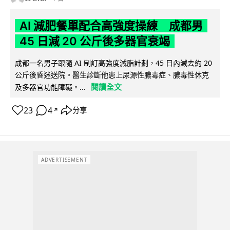
AI 減肥餐單配合高強度操練 成都男
45 日減 20 公斤後多器官衰竭
成都一名男子跟隨 AI 制訂高強度減脂計劃，45 日內減去約 20
公斤後昏迷送院。醫生診斷他患上尿源性膿毒症、膿毒性休克
閱讀全文
及多器官功能障礙。...
23
4
分享
↗
ADVERTISEMENT