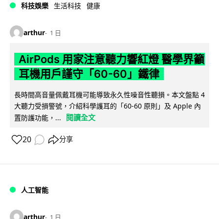
科技娛樂
生活科技
健康
arthur
1 日
AirPods 用家注意聽力響紅燈 醫學界籲
耳機用戶謹守「60-60」鐵律
長時間高音量佩戴耳機可能導致永久性噪音性聽損。本文盤點 4
大聽力受損警號，介紹科學護耳的「60-60 原則」及 Apple 內
閱讀全文
置防護功能，...
20
分享
人工智能
arthur
1 日