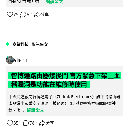
閱讀全文
CHARACTERS ST...
75
9
分享
↗
商業科技
資訊保安
Vin
1 日
智博通路由器爆後門 官方緊急下架止血
稱漏洞是功能在維修時使用
中國網通廠商智博通電子（Zbtlink Electronics）旗下的路由器
產品爆出嚴重安全漏洞，被發現每 35 秒便會與中國伺服器連
閱讀全文
線，旗...
351
78
分享
↗