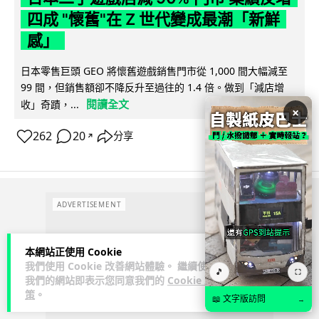
四成 "懷舊"在 Z 世代變成最潮「新鮮
感」
日本零售巨頭 GEO 將懷舊遊戲銷售門市從 1,000 間大幅減至
99 間，但銷售額卻不降反升至過往的 1.4 倍。做到「減店增
閱讀全文
收」奇蹟，...
×
262
20
分享
↗
ADVERTISEMENT
本網站正使用 Cookie
我們使用 Cookie 改善網站體驗。 繼續使用
🎵
⛶
我們的網站即表示您同意我們的
Cookie 政
策
。
📖 文字版訪問
→