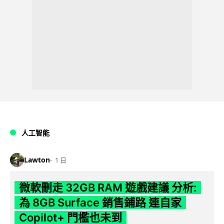
人工智能
Lawton
1 日
微軟刪走 32GB RAM 遊戲建議 分析:
為 8GB Surface 銷售鋪路 連自家
Copilot+ 門檻也未到