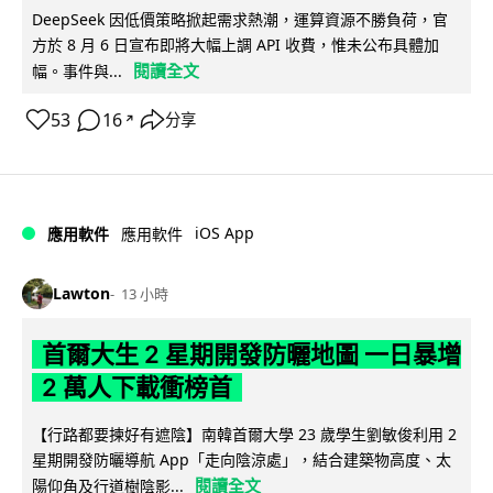
DeepSeek 因低價策略掀起需求熱潮，運算資源不勝負荷，官
方於 8 月 6 日宣布即將大幅上調 API 收費，惟未公布具體加
閱讀全文
幅。事件與...
53
16
分享
↗
iOS App
應用軟件
應用軟件
Lawton
13 小時
首爾大生 2 星期開發防曬地圖 一日暴增
2 萬人下載衝榜首
【行路都要揀好有遮陰】南韓首爾大學 23 歲學生劉敏俊利用 2
星期開發防曬導航 App「走向陰涼處」，結合建築物高度、太
閱讀全文
陽仰角及行道樹陰影...