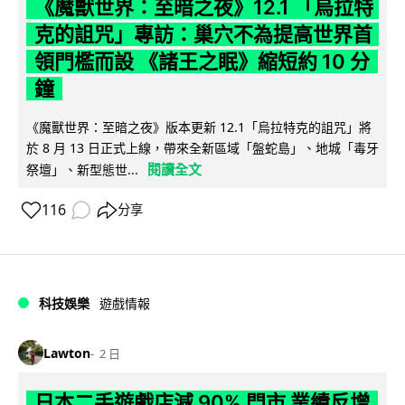
《魔獸世界：至暗之夜》12.1 「烏拉特
克的詛咒」專訪：巢穴不為提高世界首
領門檻而設 《諸王之眠》縮短約 10 分
鐘
《魔獸世界：至暗之夜》版本更新 12.1「烏拉特克的詛咒」將
於 8 月 13 日正式上線，帶來全新區域「盤蛇島」、地城「毒牙
閱讀全文
祭壇」、新型態世...
116
分享
科技娛樂
遊戲情報
Lawton
2 日
日本二手遊戲店減 90% 門市 業績反增