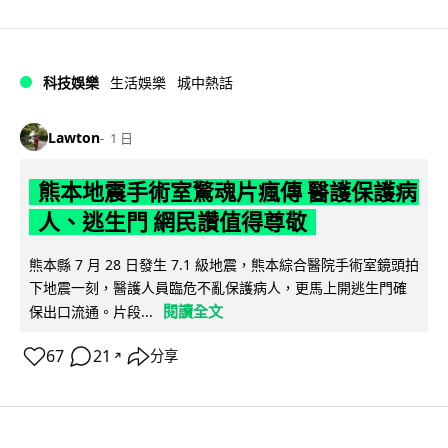
科技娛樂
生活娛樂
城中熱話
Lawton
1 日
熊本地震手術室驚魂片瘋傳 醫護保護病
人、逃生門 網民讚值得尊敬
熊本縣 7 月 28 日發生 7.1 級地震，熊本綜合醫院手術室鏡頭拍
下地震一刻，醫護人員臨危不亂保護病人，更馬上開逃生門確
閱讀全文
保出口流通。片段...
67
21
分享
↗