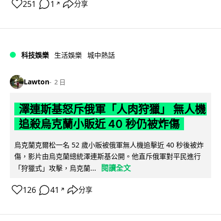
251
1
分享
↗
科技娛樂
生活娛樂
城中熱話
Lawton
2 日
澤連斯基怒斥俄軍「人肉狩獵」 無人機
追殺烏克蘭小販近 40 秒仍被炸傷
烏克蘭克爾松一名 52 歲小販被俄軍無人機追擊近 40 秒後被炸
傷，影片由烏克蘭總統澤連斯基公開。他直斥俄軍對平民進行
閱讀全文
「狩獵式」攻擊，烏克蘭...
126
41
分享
↗