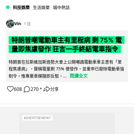
科技娛樂
生活娛樂
城中熱話
Vin
1 日
特朗普嘲電動車主有里程病 剩 75% 電
量即焦慮發作 狂言一手終結電車指令
特朗普在拉斯維加斯造勢大會上公開嘲諷電動車車主患有「里
程焦慮病」，聲稱電量剩 75% 便發作，並重申已廢除電動車強
閱讀全文
制令。惟專業車媒隨即反駁，...
608
270
分享
↗
ADVERTISEMENT