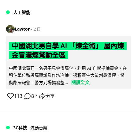
人工智能
Lawton
2 日
中國湖北男自學 AI 「煉金術」 屋內煉
金冒濃煙驚動全區
中國湖北黃石一名男子見金價高企，利用 AI 自學提煉黃金，在
租住單位私設高壓爐及作坊冶煉，過程產生大量刺鼻濃煙，驚
閱讀全文
動鄰居報警。警方到場揭發整...
113
8
分享
↗
3C科技
流動音樂