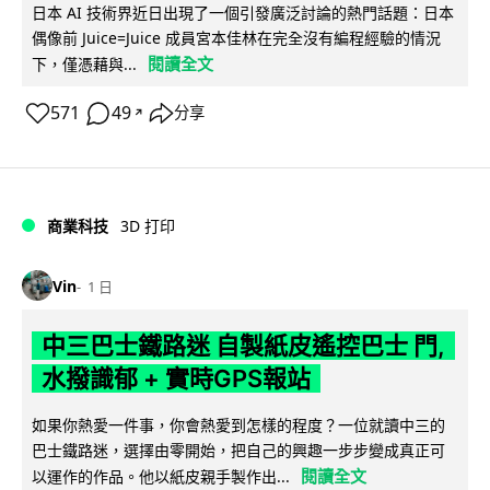
日本 AI 技術界近日出現了一個引發廣泛討論的熱門話題：日本
偶像前 Juice=Juice 成員宮本佳林在完全沒有編程經驗的情況
閱讀全文
下，僅憑藉與...
571
49
分享
↗
商業科技
3D 打印
Vin
1 日
中三巴士鐵路迷 自製紙皮遙控巴士 門,
水撥識郁 + 實時GPS報站
如果你熱愛一件事，你會熱愛到怎樣的程度？一位就讀中三的
巴士鐵路迷，選擇由零開始，把自己的興趣一步步變成真正可
閱讀全文
以運作的作品。他以紙皮親手製作出...