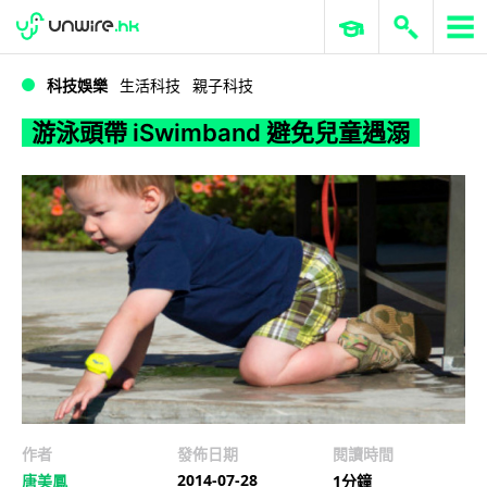
WWDC 2026
GenAI 與雲端科技專區
ERP 與商業 AI
游泳頭帶 iSwimband 避免兒童遇溺
科技娛樂
生活科技
親子科技
游泳頭帶 iSwimband 避免兒童遇溺
作者
發佈日期
閱讀時間
2014-07-28
唐美鳳
1分鐘