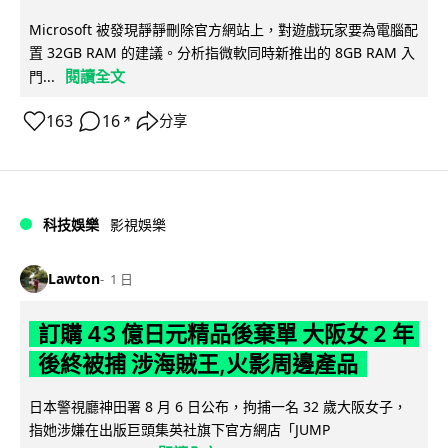
Microsoft 被發現靜靜刪除官方網站上，對遊戲玩家要為電腦配
置 32GB RAM 的建議。分析指微軟同時新推出的 8GB RAM 入
閱讀全文
門...
163
16
分享
↗
科技娛樂
影視娛樂
Lawton
1 日
訂購 43 億日元精品後棄單 大阪女 2 年
後終被捕 涉海賊王,火影周邊產品
日本警視廳神田署 8 月 6 日公布，拘捕一名 32 歲大阪女子，
指她涉嫌在出版巨頭集英社旗下官方網店「JUMP