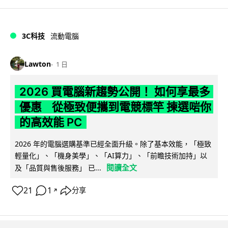
3C科技
流動電腦
Lawton
1 日
2026 買電腦新趨勢公開！ 如何享最多
優惠 從極致便攜到電競標竿 揀選啱你
的高效能 PC
2026 年的電腦選購基準已經全面升級。除了基本效能，「極致
輕量化」、「機身美學」、「AI算力」、「前瞻技術加持」以
閱讀全文
及「品質與售後服務」 已...
21
1
分享
↗