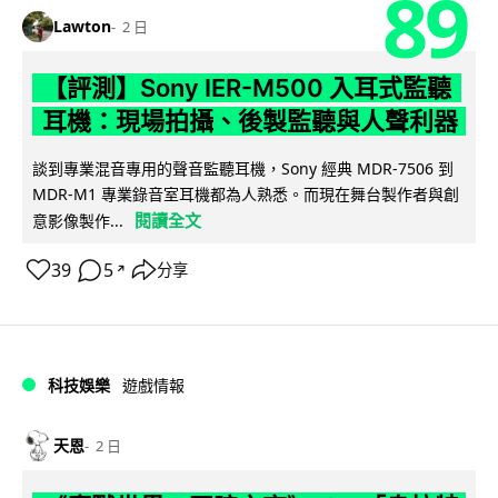
89
Lawton
2 日
【評測】Sony IER-M500 入耳式監聽
耳機：現場拍攝、後製監聽與人聲利器
談到專業混音專用的聲音監聽耳機，Sony 經典 MDR-7506 到
MDR-M1 專業錄音室耳機都為人熟悉。而現在舞台製作者與創
閱讀全文
意影像製作...
39
5
分享
↗
科技娛樂
遊戲情報
天恩
2 日