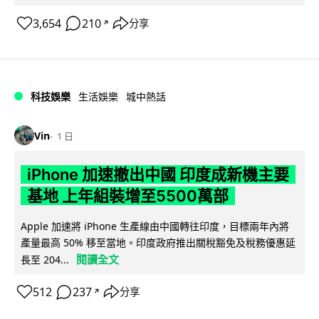
3,654
210
分享
↗
科技娛樂
生活娛樂
城中熱話
Vin
1 日
iPhone 加速撤出中國 印度成新機主要
基地 上年組裝增至5500萬部
Apple 加速將 iPhone 生產線由中國轉往印度，目標兩年內將
產量最高 50% 移至當地。印度政府推出關稅豁免及稅務優惠延
閱讀全文
長至 204...
512
237
分享
↗