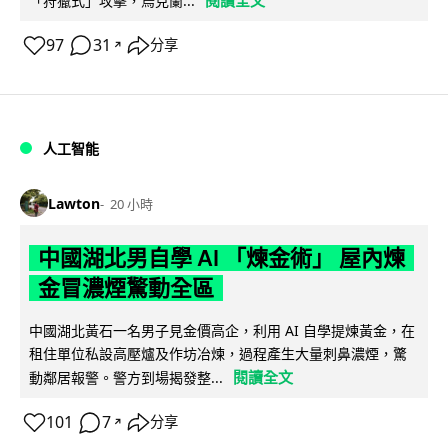
閱讀全文
「狩獵式」攻擊，烏克蘭...
97
31
分享
↗
人工智能
Lawton
20 小時
中國湖北男自學 AI 「煉金術」 屋內煉
金冒濃煙驚動全區
中國湖北黃石一名男子見金價高企，利用 AI 自學提煉黃金，在
租住單位私設高壓爐及作坊冶煉，過程產生大量刺鼻濃煙，驚
閱讀全文
動鄰居報警。警方到場揭發整...
101
7
分享
↗