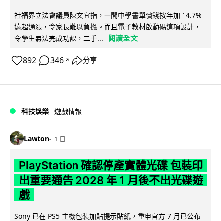
社福界立法會議員陳文宜指，一間中學書單價錢按年加 14.7%
遠超通漲，令家長難以負擔。而且電子教材啟動碼這項設計，
閱讀全文
令學生無法完成功課，二手...
892
346
分享
↗
科技娛樂
遊戲情報
Lawton
1 日
PlayStation 確認停產實體光碟 包裝印
出重要通告 2028 年 1 月後不出光碟遊
戲
Sony 已在 PS5 主機包裝加貼提示貼紙，重申官方 7 月已公布