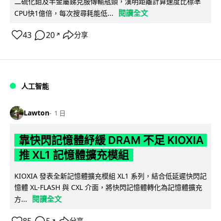
二硫化鉬及半金屬銻克服傳輸瓶頸，漢明距離計算速度比標準
閱讀全文
CPU快1億倍，每次搜尋耗能低...
43
20
分享
↗
人工智能
Lawton
1 日
靠快閃記憶體紓緩 DRAM 不足 KIOXIA
推 XL1 記憶體擴充模組
KIOXIA 發表全新記憶體擴充模組 XL1 系列，結合低延遲快閃記
憶體 XL-FLASH 與 CXL 介面，將快閃記憶體轉化為記憶體擴充
閱讀全文
方...
分享
↗