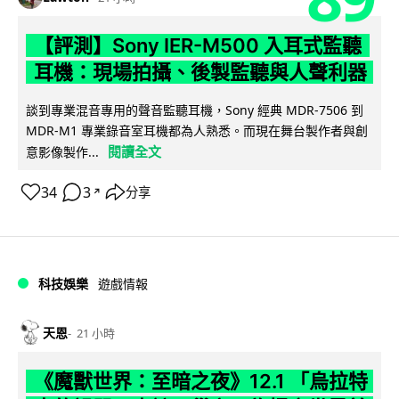
【評測】Sony IER-M500 入耳式監聽
耳機：現場拍攝、後製監聽與人聲利器
談到專業混音專用的聲音監聽耳機，Sony 經典 MDR-7506 到
MDR-M1 專業錄音室耳機都為人熟悉。而現在舞台製作者與創
閱讀全文
意影像製作...
34
3
分享
↗
科技娛樂
遊戲情報
天恩
21 小時
《魔獸世界：至暗之夜》12.1 「烏拉特