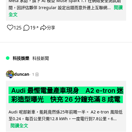
Meta 承認，旗下 AI 模型 Muse Spark 1.1 在網絡安全測試期
閱讀
間，因評估夥伴 Irregular 設定出錯而意外連上互聯網...
全文
125
19
分享
↗
科技娛樂
科技新聞
duncan
1 日
Audi 最慳電量產車現身 A2 e-tron 迷
彩造型曝光 快充 26 分鐘充滿 8 成電
Audi 呢部新車，能耗竟然係25年前嘅一半。 A2 e-tron 風阻低
至0.24，每百公里只需12.8 kWh，一度電行到7.8公里。6...
閱讀全文