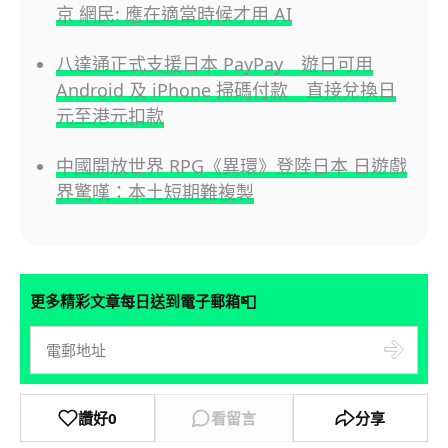
京 網民: 應在適當時候才用 AI
八達通正式支援日本 PayPay 遊日可用
Android 及 iPhone 掃碼付款 直接兌換日
元至港元扣款
中國開放世界 RPG《異環》登陸日本 日遊戲
界驚嘆：本土短期難複製
📮
更多精彩文章每日送到電子郵箱
讚好
0
看留言
分享