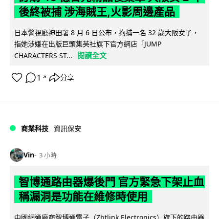
後終被捕 涉海賊王,火影周邊產品
日本警視廳神田署 8 月 6 日公布，拘捕一名 32 歲大阪女子，
指她涉嫌在出版巨頭集英社旗下官方網店「JUMP
閱讀全文
CHARACTERS ST...
1
分享
↗
商業科技
資訊保安
Vin
3 小時
智博通路由器爆後門 官方緊急下架止血
稱漏洞是功能在維修時使用
中國網通廠商智博通電子（Zbtlink Electronics）旗下的路由器