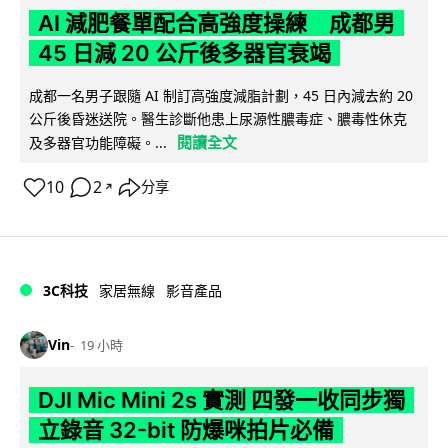
AI 減肥餐單配合高強度操練 成都男
45 日減 20 公斤後多器官衰竭
成都一名男子跟隨 AI 制訂高強度減脂計劃，45 日內減去約 20
公斤後昏迷送院。醫生診斷他患上尿源性膿毒症、膿毒性休克
閱讀全文
及多器官功能障礙。...
10
2
分享
↗
3C科技
家居無線
影音產品
Vin
19 小時
DJI Mic Mini 2s 實測 四發一收同步獨
立錄音 32-bit 防爆咪拍片必備