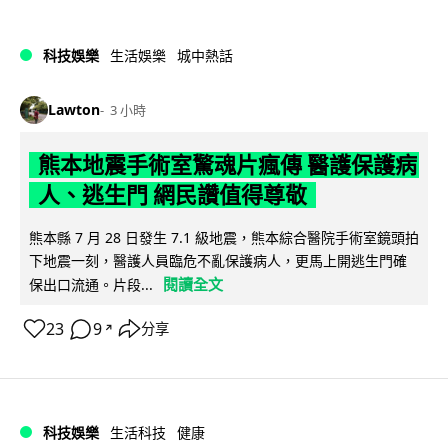
科技娛樂
生活娛樂
城中熱話
Lawton
3 小時
熊本地震手術室驚魂片瘋傳 醫護保護病
人、逃生門 網民讚值得尊敬
熊本縣 7 月 28 日發生 7.1 級地震，熊本綜合醫院手術室鏡頭拍
下地震一刻，醫護人員臨危不亂保護病人，更馬上開逃生門確
閱讀全文
保出口流通。片段...
23
9
分享
↗
科技娛樂
生活科技
健康