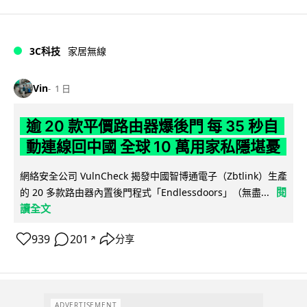
3C科技
家居無線
Vin
1 日
逾 20 款平價路由器爆後門 每 35 秒自
動連線回中國 全球 10 萬用家私隱堪憂
網絡安全公司 VulnCheck 揭發中國智博通電子（Zbtlink）生產
閱
的 20 多款路由器內置後門程式「Endlessdoors」（無盡...
讀全文
939
201
分享
↗
ADVERTISEMENT