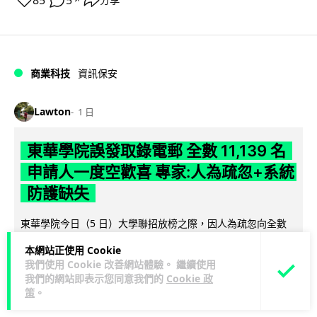
85
5
商業科技
資訊保安
Lawton
1 日
東華學院誤發取錄電郵 全數 11,139 名
申請人一度空歡喜 專家:人為疏忽+系統
防護缺失
東華學院今日（5 日）大學聯招放榜之際，因人為疏忽向全數
11,139 名課程申請人錯誤發出取錄通知電郵，令大批考生一度
本網站正使用 Cookie
閱讀全文
以為獲得學位取錄，事...
我們使用 Cookie 改善網站體驗。 繼續使用
我們的網站即表示您同意我們的
Cookie 政
149
17
分享
↗
策
。