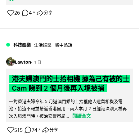
26
4
分享
↗
科技娛樂
生活娛樂
城中熱話
Lawton
1 日
港夫婦澳門的士拾相機 據為己有被的士
Cam 睇到 2 個月後再入境被捕
一對香港夫婦今年 5 月遊澳門乘的士拾獲他人遺留相機及電
池，拾遺不報並帶返香港自用。兩人本月 2 日經港珠澳大橋再
閱讀全文
次入境澳門時，被治安警察局...
515
74
分享
↗