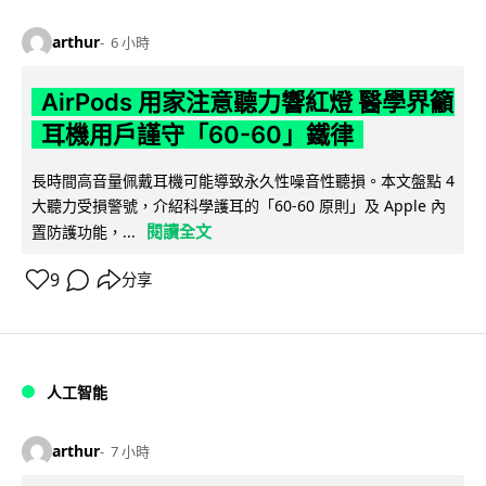
arthur
6 小時
AirPods 用家注意聽力響紅燈 醫學界籲
耳機用戶謹守「60-60」鐵律
長時間高音量佩戴耳機可能導致永久性噪音性聽損。本文盤點 4
大聽力受損警號，介紹科學護耳的「60-60 原則」及 Apple 內
閱讀全文
置防護功能，...
9
分享
人工智能
arthur
7 小時