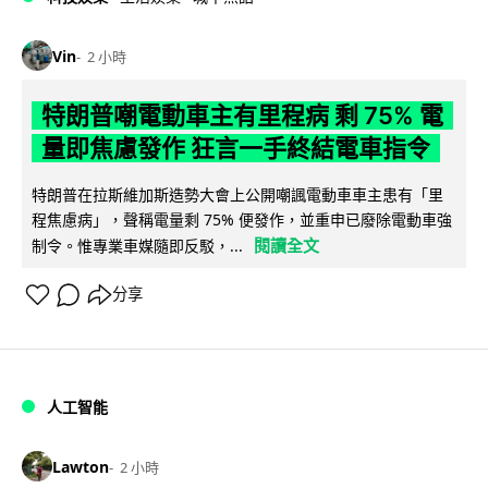
Vin
2 小時
特朗普嘲電動車主有里程病 剩 75% 電
量即焦慮發作 狂言一手終結電車指令
特朗普在拉斯維加斯造勢大會上公開嘲諷電動車車主患有「里
程焦慮病」，聲稱電量剩 75% 便發作，並重申已廢除電動車強
閱讀全文
制令。惟專業車媒隨即反駁，...
分享
人工智能
Lawton
2 小時