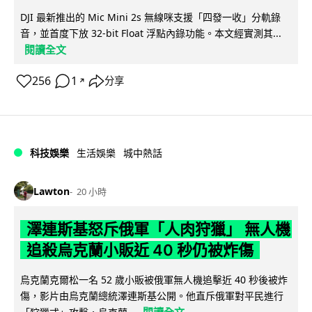
DJI 最新推出的 Mic Mini 2s 無線咪支援「四發一收」分軌錄
音，並首度下放 32-bit Float 浮點內錄功能。本文經實測其...
閱讀全文
256
1
分享
↗
科技娛樂
生活娛樂
城中熱話
Lawton
20 小時
澤連斯基怒斥俄軍「人肉狩獵」 無人機
追殺烏克蘭小販近 40 秒仍被炸傷
烏克蘭克爾松一名 52 歲小販被俄軍無人機追擊近 40 秒後被炸
傷，影片由烏克蘭總統澤連斯基公開。他直斥俄軍對平民進行