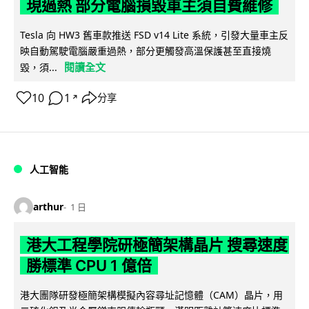
現過熱 部分電腦損毀車主須自費維修
Tesla 向 HW3 舊車款推送 FSD v14 Lite 系統，引發大量車主反
映自動駕駛電腦嚴重過熱，部分更觸發高溫保護甚至直接燒
閱讀全文
毀，須...
10
1
分享
↗
人工智能
arthur
1 日
港大工程學院研極簡架構晶片 搜尋速度
勝標準 CPU 1 億倍
港大團隊研發極簡架構模擬內容尋址記憶體（CAM）晶片，用