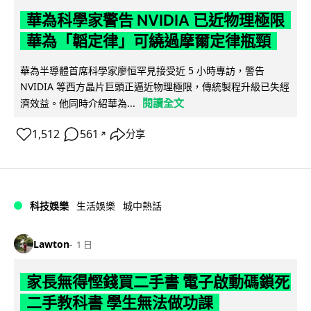
華為科學家警告 NVIDIA 已近物理極限
華為「韜定律」可繞過摩爾定律瓶頸
華為半導體首席科學家廖恒罕見接受近 5 小時專訪，警告
NVIDIA 等西方晶片巨頭正逼近物理極限，傳統製程升級已失經
閱讀全文
濟效益。他同時介紹華為...
1,512
561
分享
↗
科技娛樂
生活娛樂
城中熱話
Lawton
1 日
家長無得慳錢買二手書 電子啟動碼鎖死
二手教科書 學生無法做功課