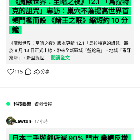
《魔獸世界：至暗之夜》12.1 「烏拉特
克的詛咒」專訪：巢穴不為提高世界首
領門檻而設 《諸王之眠》縮短約 10 分
鐘
《魔獸世界：至暗之夜》版本更新 12.1「烏拉特克的詛咒」將
於 8 月 13 日正式上線，帶來全新區域「盤蛇島」、地城「毒牙
閱讀全文
祭壇」、新型態世...
115
分享
科技娛樂
遊戲情報
Lawton
17 小時
日本二手遊戲店減 90% 門市 業績反增