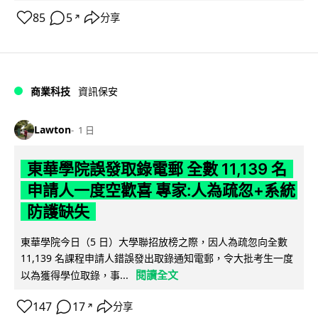
85
5
分享
↗
商業科技
資訊保安
Lawton
1 日
東華學院誤發取錄電郵 全數 11,139 名
申請人一度空歡喜 專家:人為疏忽+系統
防護缺失
東華學院今日（5 日）大學聯招放榜之際，因人為疏忽向全數
11,139 名課程申請人錯誤發出取錄通知電郵，令大批考生一度
閱讀全文
以為獲得學位取錄，事...
147
17
分享
↗