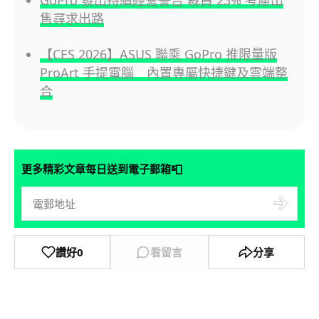
GoPro 發出持續經營警告 裁員 23% 考慮出
售尋求出路
【CES 2026】ASUS 聯乘 GoPro 推限量版
ProArt 手提電腦 內置專屬快捷鍵及雲端整
合
📮
更多精彩文章每日送到電子郵箱
讚好
0
看留言
分享