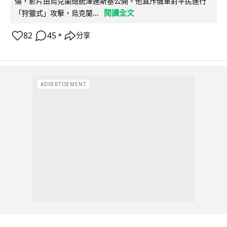
傷，影片由烏克蘭總統澤連斯基公開。他直斥俄軍對平民進行
閱讀全文
「狩獵式」攻擊，烏克蘭...
82
45
分享
↗
ADVERTISEMENT