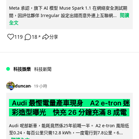
Meta 承認，旗下 AI 模型 Muse Spark 1.1 在網絡安全測試期
閱讀
間，因評估夥伴 Irregular 設定出錯而意外連上互聯網...
全文
119
18
分享
↗
科技娛樂
科技新聞
duncan
19 小時
Audi 最慳電量產車現身 A2 e-tron 迷
彩造型曝光 快充 26 分鐘充滿 8 成電
Audi 呢部新車，能耗竟然係25年前嘅一半。 A2 e-tron 風阻低
至0.24，每百公里只需12.8 kWh，一度電行到7.8公里。6...