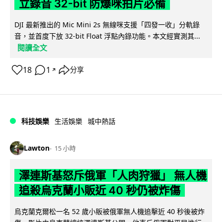
立錄音 32-bit 防爆咪拍片必備
DJI 最新推出的 Mic Mini 2s 無線咪支援「四發一收」分軌錄
音，並首度下放 32-bit Float 浮點內錄功能。本文經實測其...
閱讀全文
18
1
分享
↗
科技娛樂
生活娛樂
城中熱話
Lawton
15 小時
澤連斯基怒斥俄軍「人肉狩獵」 無人機
追殺烏克蘭小販近 40 秒仍被炸傷
烏克蘭克爾松一名 52 歲小販被俄軍無人機追擊近 40 秒後被炸