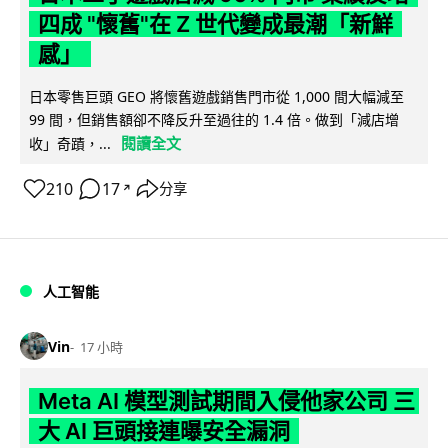
四成 "懷舊"在 Z 世代變成最潮「新鮮
感」
日本零售巨頭 GEO 將懷舊遊戲銷售門市從 1,000 間大幅減至
99 間，但銷售額卻不降反升至過往的 1.4 倍。做到「減店增
閱讀全文
收」奇蹟，...
210
17
分享
↗
人工智能
Vin
17 小時
Meta AI 模型測試期間入侵他家公司 三
大 AI 巨頭接連曝安全漏洞