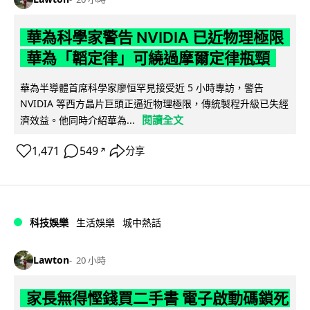
華為科學家警告 NVIDIA 已近物理極限
華為「韜定律」可繞過摩爾定律瓶頸
華為半導體首席科學家廖恒罕見接受近 5 小時專訪，警告
NVIDIA 等西方晶片巨頭正逼近物理極限，傳統製程升級已失經
閱讀全文
濟效益。他同時介紹華為...
1,471
549
分享
↗
科技娛樂
生活娛樂
城中熱話
Lawton
20 小時
家長無得慳錢買二手書 電子啟動碼鎖死