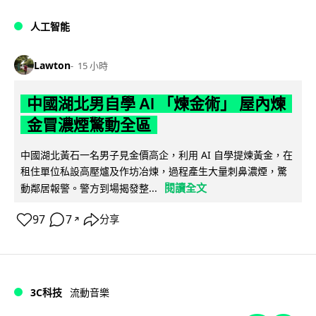
人工智能
Lawton
15 小時
中國湖北男自學 AI 「煉金術」 屋內煉
金冒濃煙驚動全區
中國湖北黃石一名男子見金價高企，利用 AI 自學提煉黃金，在
租住單位私設高壓爐及作坊冶煉，過程產生大量刺鼻濃煙，驚
閱讀全文
動鄰居報警。警方到場揭發整...
97
7
分享
↗
3C科技
流動音樂