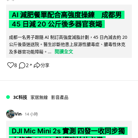
AI 減肥餐單配合高強度操練 成都男
45 日減 20 公斤後多器官衰竭
成都一名男子跟隨 AI 制訂高強度減脂計劃，45 日內減去約 20
公斤後昏迷送院。醫生診斷他患上尿源性膿毒症、膿毒性休克
閱讀全文
及多器官功能障礙。...
8
2
分享
↗
3C科技
家居無線
影音產品
Vin
14 小時
DJI Mic Mini 2s 實測 四發一收同步獨