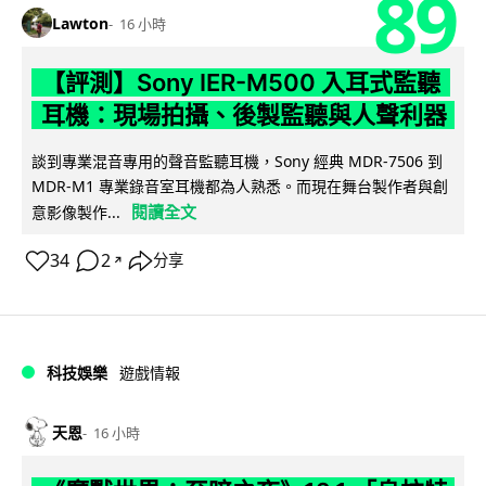
89
Lawton
16 小時
【評測】Sony IER-M500 入耳式監聽
耳機：現場拍攝、後製監聽與人聲利器
談到專業混音專用的聲音監聽耳機，Sony 經典 MDR-7506 到
MDR-M1 專業錄音室耳機都為人熟悉。而現在舞台製作者與創
閱讀全文
意影像製作...
34
2
分享
↗
科技娛樂
遊戲情報
天恩
16 小時