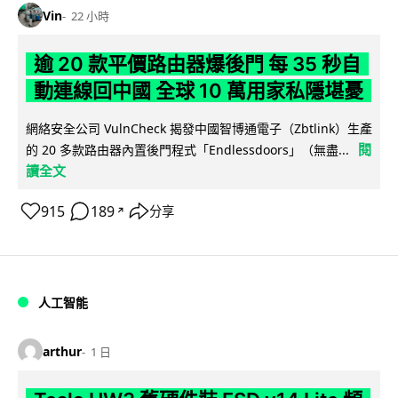
Vin
22 小時
逾 20 款平價路由器爆後門 每 35 秒自
動連線回中國 全球 10 萬用家私隱堪憂
網絡安全公司 VulnCheck 揭發中國智博通電子（Zbtlink）生產
閱
的 20 多款路由器內置後門程式「Endlessdoors」（無盡...
讀全文
915
189
分享
↗
人工智能
arthur
1 日