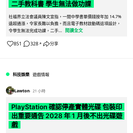
二手教科書 學生無法做功課
社福界立法會議員陳文宜指，一間中學書單價錢按年加 14.7%
遠超通漲，令家長難以負擔。而且電子教材啟動碼這項設計，
閱讀全文
令學生無法完成功課，二手...
851
328
分享
↗
科技娛樂
遊戲情報
Lawton
21 小時
PlayStation 確認停產實體光碟 包裝印
出重要通告 2028 年 1 月後不出光碟遊
戲