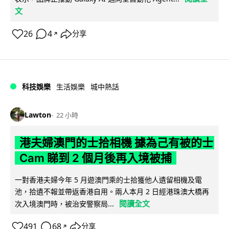
文
26
4
分享
↗
科技娛樂
生活娛樂
城中熱話
Lawton
22 小時
港夫婦澳門的士拾相機 據為己有被的士
Cam 睇到 2 個月後再入境被捕
一對香港夫婦今年 5 月遊澳門乘的士拾獲他人遺留相機及電
池，拾遺不報並帶返香港自用。兩人本月 2 日經港珠澳大橋再
閱讀全文
次入境澳門時，被治安警察局...
491
68
分享
↗