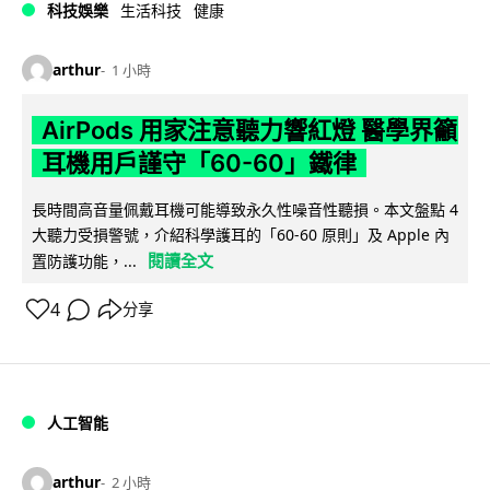
科技娛樂
生活科技
健康
arthur
1 小時
AirPods 用家注意聽力響紅燈 醫學界籲
耳機用戶謹守「60-60」鐵律
長時間高音量佩戴耳機可能導致永久性噪音性聽損。本文盤點 4
大聽力受損警號，介紹科學護耳的「60-60 原則」及 Apple 內
閱讀全文
置防護功能，...
4
分享
人工智能
arthur
2 小時