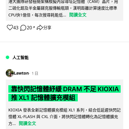
港大團隊研發極簡架構模擬內容尋址記憶體（CAM）晶片，用
二硫化鉬及半金屬銻克服傳輸瓶頸，漢明距離計算速度比標準
閱讀全文
CPU快1億倍，每次搜尋耗能低...
43
20
分享
↗
人工智能
Lawton
1 日
靠快閃記憶體紓緩 DRAM 不足 KIOXIA
推 XL1 記憶體擴充模組
KIOXIA 發表全新記憶體擴充模組 XL1 系列，結合低延遲快閃記
憶體 XL-FLASH 與 CXL 介面，將快閃記憶體轉化為記憶體擴充
閱讀全文
方...