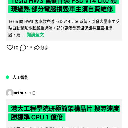
Tesla HW3 舊硬件裝 FSD v14 Lite 頻
現過熱 部分電腦損毀車主須自費維修
Tesla 向 HW3 舊車款推送 FSD v14 Lite 系統，引發大量車主反
映自動駕駛電腦嚴重過熱，部分更觸發高溫保護甚至直接燒
閱讀全文
毀，須...
10
1
分享
↗
人工智能
arthur
1 日
港大工程學院研極簡架構晶片 搜尋速度
勝標準 CPU 1 億倍