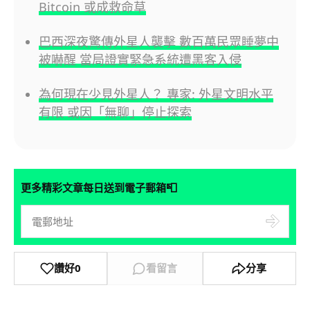
Bitcoin 或成救命草
巴西深夜驚傳外星人襲擊 數百萬民眾睡夢中
被嚇醒 當局證實緊急系統遭黑客入侵
為何現在少見外星人？ 專家: 外星文明水平
有限 或因「無聊」停止探索
📮
更多精彩文章每日送到電子郵箱
讚好
0
看留言
分享