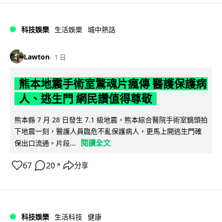
科技娛樂
生活娛樂
城中熱話
Lawton
1 日
熊本地震手術室驚魂片瘋傳 醫護保護病
人、逃生門 網民讚值得尊敬
熊本縣 7 月 28 日發生 7.1 級地震，熊本綜合醫院手術室鏡頭拍
下地震一刻，醫護人員臨危不亂保護病人，更馬上開逃生門確
閱讀全文
保出口流通。片段...
67
20
分享
↗
科技娛樂
生活科技
健康