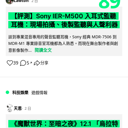
89
Lawton
2 日
【評測】Sony IER-M500 入耳式監聽
耳機：現場拍攝、後製監聽與人聲利器
談到專業混音專用的聲音監聽耳機，Sony 經典 MDR-7506 到
MDR-M1 專業錄音室耳機都為人熟悉。而現在舞台製作者與創
閱讀全文
意影像製作...
39
5
分享
↗
科技娛樂
遊戲情報
天恩
2 日
《魔獸世界：至暗之夜》12.1 「烏拉特