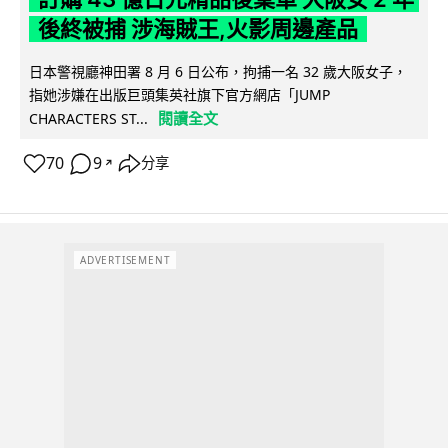
後終被捕 涉海賊王,火影周邊產品
日本警視廳神田署 8 月 6 日公布，拘捕一名 32 歲大阪女子，
指她涉嫌在出版巨頭集英社旗下官方網店「JUMP
閱讀全文
CHARACTERS ST...
70
9
分享
↗
ADVERTISEMENT