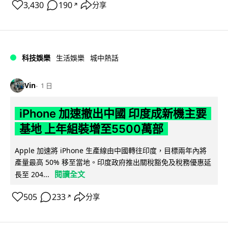
3,430
190
分享
↗
科技娛樂
生活娛樂
城中熱話
Vin
1 日
iPhone 加速撤出中國 印度成新機主要
基地 上年組裝增至5500萬部
Apple 加速將 iPhone 生產線由中國轉往印度，目標兩年內將
產量最高 50% 移至當地。印度政府推出關稅豁免及稅務優惠延
閱讀全文
長至 204...
505
233
分享
↗