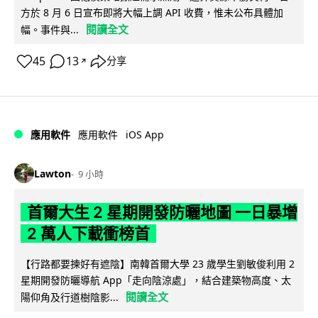
方於 8 月 6 日宣布即將大幅上調 API 收費，惟未公布具體加
閱讀全文
幅。事件與...
45
13
分享
↗
iOS App
應用軟件
應用軟件
Lawton
9 小時
首爾大生 2 星期開發防曬地圖 一日暴增
2 萬人下載衝榜首
【行路都要揀好有遮陰】南韓首爾大學 23 歲學生劉敏俊利用 2
星期開發防曬導航 App「走向陰涼處」，結合建築物高度、太
閱讀全文
陽仰角及行道樹陰影...