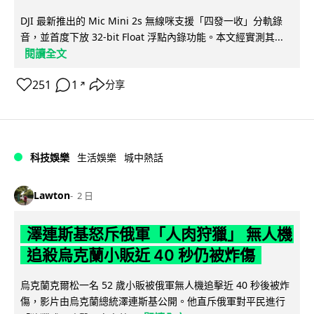
DJI 最新推出的 Mic Mini 2s 無線咪支援「四發一收」分軌錄
音，並首度下放 32-bit Float 浮點內錄功能。本文經實測其...
閱讀全文
251
1
分享
↗
科技娛樂
生活娛樂
城中熱話
Lawton
2 日
澤連斯基怒斥俄軍「人肉狩獵」 無人機
追殺烏克蘭小販近 40 秒仍被炸傷
烏克蘭克爾松一名 52 歲小販被俄軍無人機追擊近 40 秒後被炸
傷，影片由烏克蘭總統澤連斯基公開。他直斥俄軍對平民進行