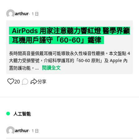
arthur
1 日
AirPods 用家注意聽力響紅燈 醫學界籲
耳機用戶謹守「60-60」鐵律
長時間高音量佩戴耳機可能導致永久性噪音性聽損。本文盤點 4
大聽力受損警號，介紹科學護耳的「60-60 原則」及 Apple 內
閱讀全文
置防護功能，...
20
分享
人工智能
arthur
1 日