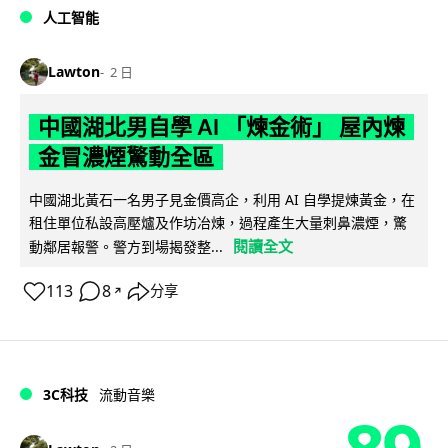
人工智能
Lawton
2 日
中國湖北男自學 AI 「煉金術」 屋內煉
金冒濃煙驚動全區
中國湖北黃石一名男子見金價高企，利用 AI 自學提煉黃金，在
租住單位私設高壓爐及作坊冶煉，過程產生大量刺鼻濃煙，驚
閱讀全文
動鄰居報警。警方到場揭發整...
113
8
分享
↗
3C科技
流動音樂