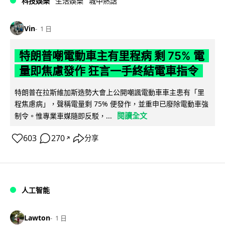
科技娛樂
生活娛樂
城中熱話
Vin
1 日
特朗普嘲電動車主有里程病 剩 75% 電
量即焦慮發作 狂言一手終結電車指令
特朗普在拉斯維加斯造勢大會上公開嘲諷電動車車主患有「里
程焦慮病」，聲稱電量剩 75% 便發作，並重申已廢除電動車強
閱讀全文
制令。惟專業車媒隨即反駁，...
603
270
分享
↗
人工智能
Lawton
1 日