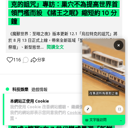
克的詛咒」專訪：巢穴不為提高世界首
領門檻而設 《諸王之眠》縮短約 10 分
鐘
《魔獸世界：至暗之夜》版本更新 12.1「烏拉特克的詛咒」將
於 8 月 13 日正式上線，帶來全新區域「盤蛇島」、地城「毒牙
×
閱讀全文
祭壇」、新型態世...
116
分享
科技娛樂
遊戲情報
本網站正使用 Cookie
Lawton
2 日
我們使用 Cookie 改善網站體驗。 繼續使用
🎵
⛶
我們的網站即表示您同意我們的
Cookie 政
策
。
日本二手遊戲店減 90% 門市 業績反增
📖 文字版訪問
→