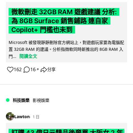
微軟刪走 32GB RAM 遊戲建議 分析:
為 8GB Surface 銷售鋪路 連自家
Copilot+ 門檻也未到
Microsoft 被發現靜靜刪除官方網站上，對遊戲玩家要為電腦配
置 32GB RAM 的建議。分析指微軟同時新推出的 8GB RAM 入
閱讀全文
門...
162
16
分享
↗
科技娛樂
影視娛樂
Lawton
1 日
訂購 43 億日元精品後棄單 大阪女 2 年