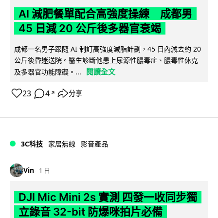
AI 減肥餐單配合高強度操練 成都男
45 日減 20 公斤後多器官衰竭
成都一名男子跟隨 AI 制訂高強度減脂計劃，45 日內減去約 20
公斤後昏迷送院。醫生診斷他患上尿源性膿毒症、膿毒性休克
閱讀全文
及多器官功能障礙。...
23
4
分享
↗
3C科技
家居無線
影音產品
Vin
1 日
DJI Mic Mini 2s 實測 四發一收同步獨
立錄音 32-bit 防爆咪拍片必備