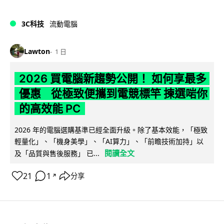
3C科技
流動電腦
Lawton
1 日
2026 買電腦新趨勢公開！ 如何享最多
優惠 從極致便攜到電競標竿 揀選啱你
的高效能 PC
2026 年的電腦選購基準已經全面升級。除了基本效能，「極致
輕量化」、「機身美學」、「AI算力」、「前瞻技術加持」以
閱讀全文
及「品質與售後服務」 已...
21
1
分享
↗