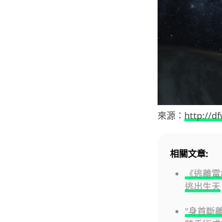
來源：
http://d
相關文章:
《逃離電
逃出生天
"身首斷