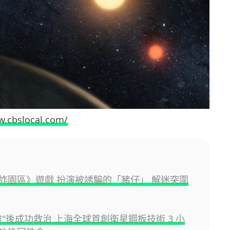
fw.cbslocal.com/
詐園區》遊戲 扮演被誘騙的「豬仔」 解迷突圍
離"後成功救治 上海全球首創衛星鋼板技術 3 小