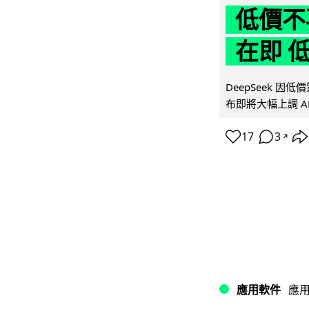
低價不再
在即 
DeepSeek 
布即將大幅上調 A
17
3
↗
應用軟件
應