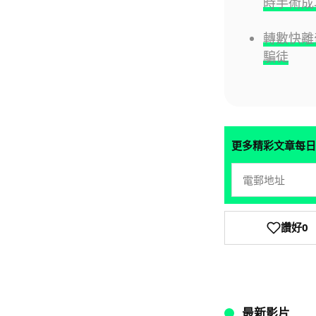
時手術成
轉數快離
騙徒
更多精彩文章每日
讚好
0
最新影片