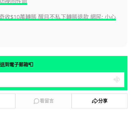
功挽回性命
奇收$10萬轉賬 醒目不私下轉賬退款 網民: 小心
📮
送到電子郵箱
看留言
分享