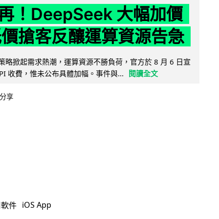
！DeepSeek 大幅加價
低價搶客反釀運算資源告急
因低價策略掀起需求熱潮，運算資源不勝負荷，官方於 8 月 6 日宣
PI 收費，惟未公布具體加幅。事件與...
閱讀全文
分享
iOS App
用軟件