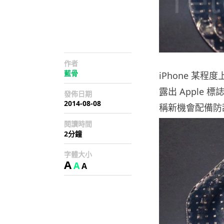
作者
藍骨
iPhone 某
露出 Apple 標
發佈日期
2014-08-08
稱新機會配備防刮
閱讀時間
2分鐘
字體大小
A
A
A