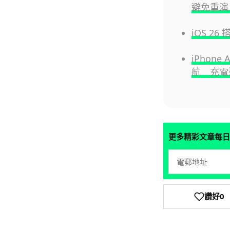
避免重演 
iOS 26 
iPhon
航 充電
更多精彩文章每日
讚好
0