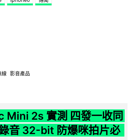
e
iphone6
傳聞
無線
影音產品
ic Mini 2s 實測 四發一收同
音 32-bit 防爆咪拍片必