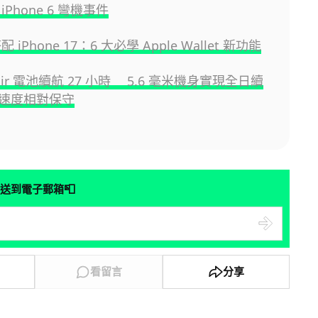
iPhone 6 彎機事件
搭配 iPhone 17：6 大必學 Apple Wallet 新功能
e Air 電池續航 27 小時 5.6 毫米機身實現全日續
速度相對保守
📮
送到電子郵箱
看留言
分享