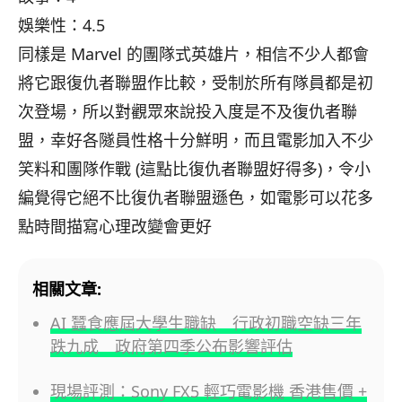
娛樂性：4.5
同樣是 Marvel 的團隊式英雄片，相信不少人都會
將它跟復仇者聯盟作比較，
受制於所有隊員都是初
次登場，
所以對觀眾來說投入度是不及復仇者聯
盟，
幸好各隧員性格十分鮮明，而且電影加入不少
笑料和團隊作戰 (這點比復仇者聯盟好得多)，
令小
編覺得它絕不比復仇者聯盟遜色，
如電影可以花多
點時間描寫心理改變會更好
相關文章:
AI 蠶食應屆大學生職缺 行政初職空缺三年
跌九成 政府第四季公布影響評估
現場評測：Sony FX5 輕巧電影機 香港售價 +