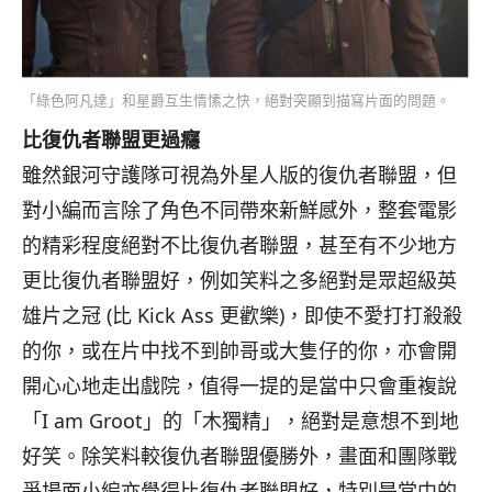
「綠色阿凡達」和星爵互生情愫之快，絕對突顯到描寫片面的問題。
比復仇者聯盟更過癮
雖然銀河守護隊可視為外星人版的復仇者聯盟，
但
對小編而言除了角色不同帶來新鮮感外，
整套電影
的精彩程度絕對不比復仇者聯盟，
甚至有不少地方
更比復仇者聯盟好，
例如笑料之多絕對是眾超級英
雄片之冠 (比 Kick Ass 更歡樂)，即使不愛打打殺殺
的你，
或在片中找不到帥哥或大隻仔的你，亦會開
開心心地走出戲院，
值得一提的是當中只會重複說
「I am Groot」的「木獨精」，絕對是意想不到地
好笑。
除笑料較復仇者聯盟優勝外，
畫面和團隊戰
爭場面小編亦覺得比復仇者聯盟好，特別是當中的