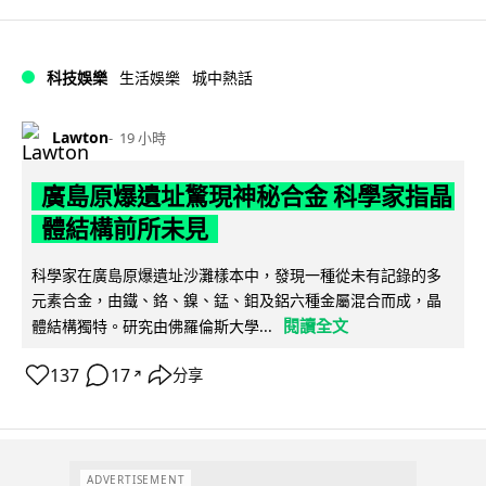
科技娛樂
生活娛樂
城中熱話
Lawton
19 小時
廣島原爆遺址驚現神秘合金 科學家指晶
體結構前所未見
科學家在廣島原爆遺址沙灘樣本中，發現一種從未有記錄的多
元素合金，由鐵、鉻、鎳、錳、鉬及鋁六種金屬混合而成，晶
閱讀全文
體結構獨特。研究由佛羅倫斯大學...
137
17
分享
↗
ADVERTISEMENT