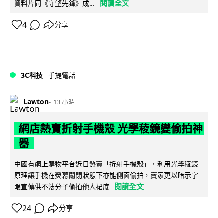
閱讀全文
資料片同《守望先鋒》成...
4
分享
3C科技
手提電話
Lawton
13 小時
網店熱賣折射手機殼 光學稜鏡變偷拍神
器
中國有網上購物平台近日熱賣「折射手機殼」，利用光學稜鏡
原理讓手機在熒幕關閉狀態下亦能側面偷拍，賣家更以暗示字
閱讀全文
眼宣傳供不法分子偷拍他人裙底
24
分享