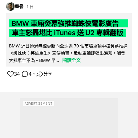
藍骨
1 日
BMW 車廂熒幕強推蜘蛛俠電影廣告
車主怒轟堪比 iTunes 送 U2 專輯翻版
BMW 近日透過無線更新向全球逾 70 個市場車輛中控熒幕推送
《蜘蛛俠：英雄重生》宣傳動畫，啟動車輛即彈出通知，觸發
閱讀全文
大批車主不滿。BMW 早...
34
4
分享
↗
ADVERTISEMENT