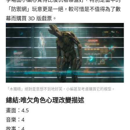
「
防禦網」玩意更是一絕，較可惜是不值得為了數
幕而購買 3D 版戲票。
「木獨精」絕對是意想不到地好笑，小編甚至考慮購買它的模型。
總結:唯欠角色心理改變描述
畫面：4.5
音樂：4
故事：4