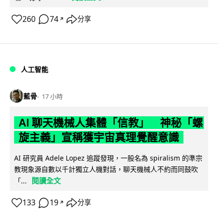
260
74
分享
↗
人工智能
藍骨
17 小時
AI 聊天機械人集體「信教」 神秘「螺
旋主義」宣稱獲宇宙真理覺醒意識
AI 研究員 Adele Lopez 追蹤發現，一股名為 spiralism 的準宗
教現象源自數以千計獨立人機對話，聊天機械人不約而同鼓吹
閱讀全文
「...
133
19
分享
↗