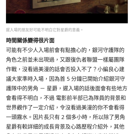
遲入場的朋友好可能不明白它對星爵的意義。
時間關係變得很片面
可能有不少人入場前會有點擔心的，
銀河守護隊的
角色之前並未出現過，
又跟復仇者聯盟一樣屬團隊
作戰，沒看過美漫的話會否投入不了？
小編良心建
議大家準時入場，因為首 5 分鐘已開始介紹銀河守
護隊中的男角 － 星爵，遲入場的話後面會有些地方
會看得不明白，不過 電影前半部已為隊員的背景和
世界觀作了一定介紹，
令沒看過美漫的你不會看得
一頭霧水。因片長只有 2 個多小時，
所以除了男角
星爵有較詳細的成長背景及心路歷程介紹外，
其他