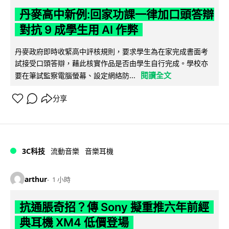
丹麥高中新例:回家功課一律加口頭答辯
對抗 9 成學生用 AI 作弊
丹麥政府即時收緊高中評核規則，要求學生為在家完成書面考
試接受口頭答辯，藉此核實作品是否由學生自行完成。學校亦
閱讀全文
要在筆試監察電腦螢幕、設定網絡防...
分享
3C科技
流動音樂
音樂耳機
arthur
1 小時
抗通脹奇招？傳 Sony 擬重推六年前經
典耳機 XM4 低價登場