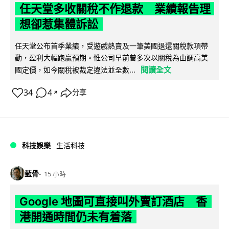
任天堂多收關稅不作退款 業績報告理
想卻惹集體訴訟
任天堂公布首季業績，受遊戲熱賣及一筆美國退還關稅款項帶
動，盈利大幅跑贏預期。惟公司早前曾多次以關稅為由調高美
閱讀全文
國定價，如今關稅被裁定違法並全數...
34
4
分享
↗
科技娛樂
生活科技
藍骨
15 小時
Google 地圖可直接叫外賣訂酒店 香
港開通時間仍未有着落