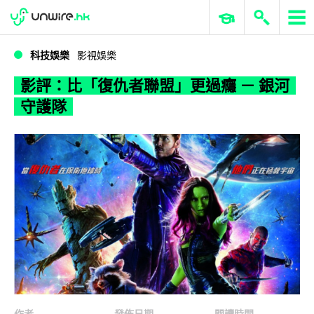
WWDC 2026
GenAI 與雲端科技專區
ERP 與商業 AI
影評：比「復仇者聯盟」更過癮 － 銀河守護隊
科技娛樂
影視娛樂
影評：比「復仇者聯盟」更過癮 － 銀河
守護隊
作者
發佈日期
閱讀時間