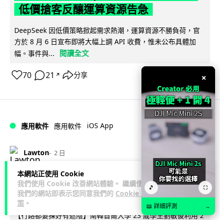
低價搶客反釀運算資源告急
DeepSeek 因低價策略掀起需求熱潮，運算資源不勝負荷，官
方於 8 月 6 日宣布即將大幅上調 API 收費，惟未公布具體加
閱讀全文
幅。事件與...
70
21
分享
↗
×
iOS App
應用軟件
應用軟件
Lawton
2 日
本網站正使用 Cookie
首爾大生 2 星期開發防曬地圖 一日暴增
我們使用 Cookie 改善網站體驗。 繼續使用
🎵
⛶
2 萬人下載衝榜首
我們的網站即表示您同意我們的
Cookie 政
策
。
📖 詳細評測
→
【行路都要揀好有遮陰】南韓首爾大學 23 歲學生劉敏俊利用 2