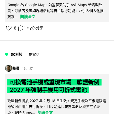
Google 為 Google Maps 內置聊天助手 Ask Maps 新增叫外
賣、訂酒店及查詢現場活動等自主執行功能，並引入個人化推
閱讀全文
薦及...
18
1
分享
↗
3C科技
手提電話
藍骨
16 小時
可換電池手機或重現市場 歐盟新例
2027 年強制手機用可拆式電池
歐盟新例將於 2027 年 2 月 18 日生效，規定手機及平板電腦電
池須可由用戶自行拆換，目標是延長裝置壽命及減少電子垃
閱讀全文
圾。現時 Sams...