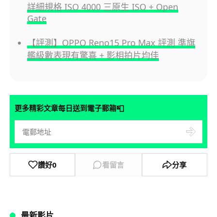
詳細規格 ISO 4000 三原生 ISO + Open
Gate
【評測】OPPO Reno15 Pro Max 評測 準旗
艦級數表現有驚喜 + 影相拍片均佳
📮
更多精彩文章每日送到電子郵箱
讚好
0
看留言
分享
最新影片