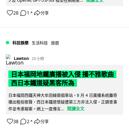
5 及 OpenAI GPT-5.6-Sol 模型在網絡安...
28
1
分享
↗
科技娛樂
生活科技
旅遊
Lawton
23 小時
日本福岡地鐵廣播被入侵 播不雅歌曲
西日本鐵道疑黑客所為
日本福岡西鐵天神大牟田線兩個車站，8 月 4 日廣播系統離奇
播出粗俗歌聲，西日本鐵道懷疑遭第三方非法入侵，正調查事
閱讀全文
件並考慮報案。網上一度傳言...
38
2
分享
↗