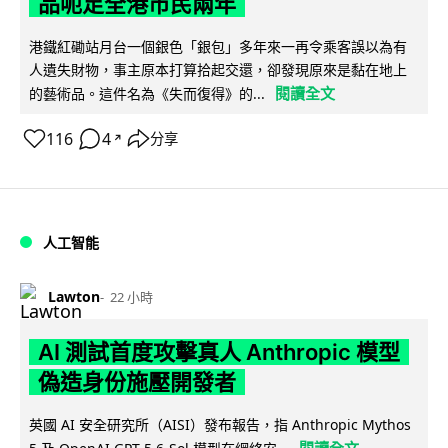
品呃足全港市民兩年
港鐵紅磡站月台一個銀色「銀包」多年來一再令乘客誤以為有
人遺失財物，事主原本打算拾起交還，卻發現原來是黏在地上
閱讀全文
的藝術品。這件名為《失而復得》的...
116
4
分享
↗
人工智能
Lawton
22 小時
AI 測試首度攻擊真人 Anthropic 模型
偽造身份施壓開發者
英國 AI 安全研究所（AISI）發布報告，指 Anthropic Mythos
閱讀全文