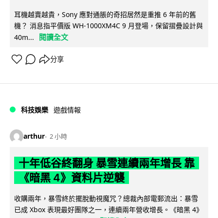
耳機越賣越貴，Sony 應對通脹的奇招居然是重推 6 年前的舊
機？ 消息指平價版 WH-1000XM4C 9 月登場，保留摺疊設計與
閱讀全文
40m...
分享
科技娛樂
遊戲情報
arthur
2 小時
十年低谷終翻身 暴雪連續兩年增長 靠
《暗黑 4》資料片逆襲
收購兩年，暴雪終於擺脫動視魔咒？總裁內部電郵流出：暴雪
已成 Xbox 表現最好團隊之一，連續兩年營收增長。《暗黑 4》