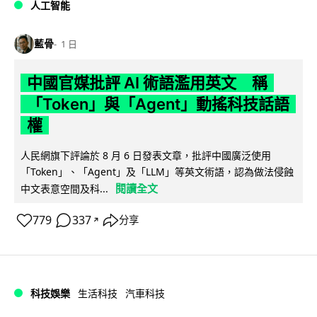
人工智能
藍骨
1 日
中國官媒批評 AI 術語濫用英文 稱
「Token」與「Agent」動搖科技話語
權
人民網旗下評論於 8 月 6 日發表文章，批評中國廣泛使用
「Token」、「Agent」及「LLM」等英文術語，認為做法侵蝕
閱讀全文
中文表意空間及科...
779
337
分享
↗
科技娛樂
生活科技
汽車科技