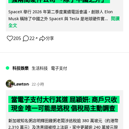
SpaceX 舉行 2026 年第二季度業績電話會議，創辦人 Elon
閱讀
Musk 稱除了中國之外 SpaceX 與 Tesla 是地球硬件實...
全文
205
22
分享
↗
科技娛樂
生活科技
電子支付
Lawton
22 小時
當電子支付大行其道 屈穎妍: 商戶只收
現金 唯一可能是逃稅 倡稅局主動調查
新加坡知名粥店明輝田雞粥老闆涉逃稅逾 380 萬坡元（約港幣
2,310 萬元）及洗黑錢被控上法庭，家中更藏逾 240 萬坡元現