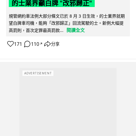
的士業界籲白牌 "改邪歸正"
規管網約車法例大部分條文已於 8 月 3 日生效，的士業界就期
望白牌車司機，能夠「改邪歸正」回流駕駛的士。新例大幅提
閱讀全文
高罰則，首次定罪最高罰款...
171
110
分享
↗
ADVERTISEMENT