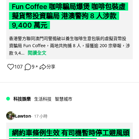
Fun Coffee 咖啡騙局爆煲 咖啡包裝虛
擬貨幣投資騙局 港澳警拘 8 人涉款
9,400 萬元
香港警方聯同澳門司警搗破以養生咖啡生意包裝的虛擬貨幣投
資騙局 Fun Coffee，兩地共拘捕 8 人，接獲逾 200 宗舉報，涉
閱讀全文
款 9,4...
107
9
分享
↗
科技娛樂
生活科技
智慧城市
Lawton
17 小時
網約車條例生效 有司機暫時停工避風頭