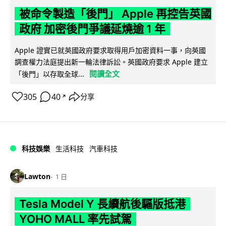
被命令製造「後門」 Apple 再控告英國
政府 加密後門爭議延燒逾 1 年
Apple 證實已就英國政府要求取得用戶加密資料一事，向英國
調查權力法庭提出新一輪法律訴訟。英國政府要求 Apple 建立
閱讀全文
「後門」以存取全球...
305
40
分享
↗
科技娛樂
生活科技
汽車科技
Lawton
1 日
Tesla Model Y 長續航後驅版抵港
YOHO MALL 率先試駕