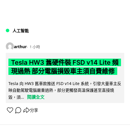
人工智能
arthur
1 小時
Tesla HW3 舊硬件裝 FSD v14 Lite 頻
現過熱 部分電腦損毀車主須自費維修
Tesla 向 HW3 舊車款推送 FSD v14 Lite 系統，引發大量車主反
映自動駕駛電腦嚴重過熱，部分更觸發高溫保護甚至直接燒
閱讀全文
毀，須...
分享