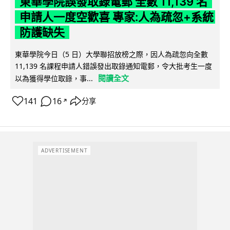
東華學院誤發取錄電郵 全數 11,139 名
申請人一度空歡喜 專家:人為疏忽+系統
防護缺失
東華學院今日（5 日）大學聯招放榜之際，因人為疏忽向全數
11,139 名課程申請人錯誤發出取錄通知電郵，令大批考生一度
閱讀全文
以為獲得學位取錄，事...
141
16
分享
↗
ADVERTISEMENT