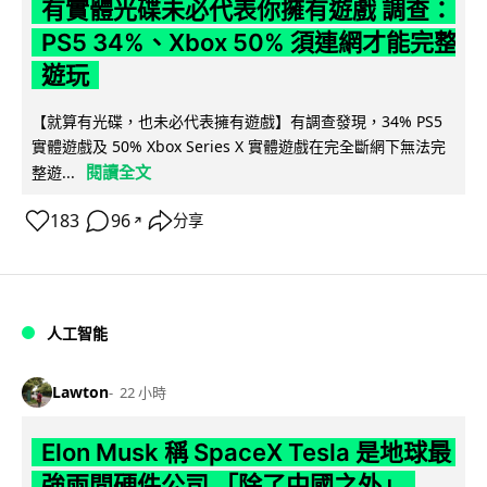
有實體光碟未必代表你擁有遊戲 調查：
PS5 34%、Xbox 50% 須連網才能完整
遊玩
【就算有光碟，也未必代表擁有遊戲】有調查發現，34% PS5
實體遊戲及 50% Xbox Series X 實體遊戲在完全斷網下無法完
閱讀全文
整遊...
183
96
分享
↗
人工智能
Lawton
22 小時
Elon Musk 稱 SpaceX Tesla 是地球最
強兩間硬件公司 「除了中國之外」