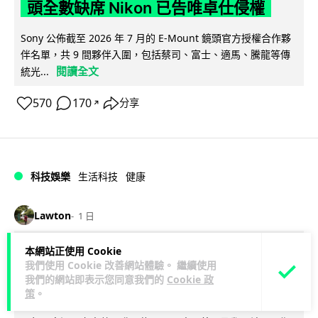
頭全數缺席 Nikon 已告唯卓仕侵權
Sony 公佈截至 2026 年 7 月的 E-Mount 鏡頭官方授權合作夥
伴名單，共 9 間夥伴入圍，包括蔡司、富士、適馬、騰龍等傳
閱讀全文
統光...
570
170
分享
↗
科技娛樂
生活科技
健康
Lawton
1 日
本網站正使用 Cookie
室內空氣 40 度暑熱難耐 德國空調普及
我們使用 Cookie 改善網站體驗。 繼續使用
率僅 3% 大眾繼續忍的最大原因
我們的網站即表示您同意我們的
Cookie 政
策
。
德國今夏持續熱浪，空調普及率僅 3%，課室溫度逼近 40 度，