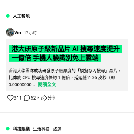
人工智能
Vin
17 小時
港大研原子級新晶片 AI 搜尋速度提升
一億倍 手機人臉識別免上雲端
香港大學團隊成功研發原子級厚度的「模擬存內搜尋」晶片，
比傳統 CPU 搜尋速度快約 1 億倍，延遲低至 36 皮秒（即
閱讀全文
0.00000000...
311
62
分享
↗
科技娛樂
生活科技
旅遊