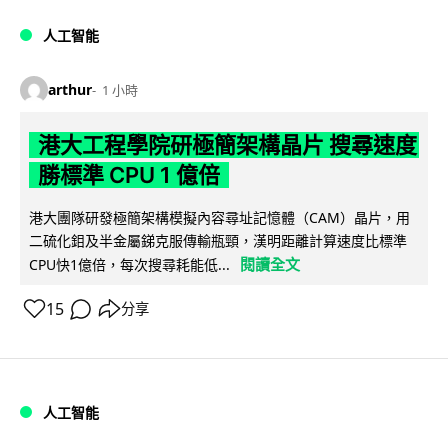
人工智能
arthur
1 小時
港大工程學院研極簡架構晶片 搜尋速度
勝標準 CPU 1 億倍
港大團隊研發極簡架構模擬內容尋址記憶體（CAM）晶片，用
二硫化鉬及半金屬銻克服傳輸瓶頸，漢明距離計算速度比標準
閱讀全文
CPU快1億倍，每次搜尋耗能低...
15
分享
人工智能