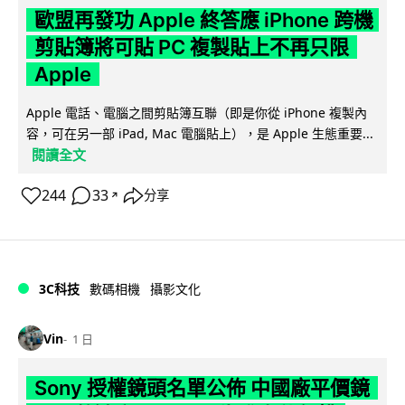
歐盟再發功 Apple 終答應 iPhone 跨機
剪貼簿將可貼 PC 複製貼上不再只限
Apple
Apple 電話、電腦之間剪貼簿互聯（即是你從 iPhone 複製內
容，可在另一部 iPad, Mac 電腦貼上），是 Apple 生態重要...
閱讀全文
244
33
分享
↗
3C科技
數碼相機
攝影文化
Vin
1 日
Sony 授權鏡頭名單公佈 中國廠平價鏡