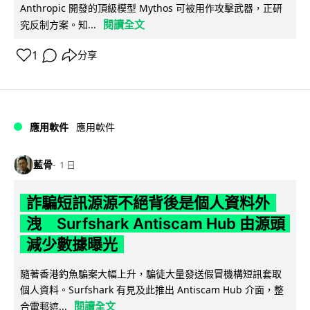
Anthropic 開發的頂級模型 Mythos 可被用作攻擊武器，正研
閱讀全文
究反制方案。知...
1
分享
應用軟件
應用軟件
藍骨
1 日
詐騙短訊源源不絕背後是個人資料外
洩 Surfshark Antiscam Hub 由源頭
減少數據曝光
隨著香港釣魚騙案大幅上升，騙徒大量發送假冒機構短訊套取
個人資料。Surfshark 有見及此推出 Antiscam Hub 介面，整
閱讀全文
合電郵遮...