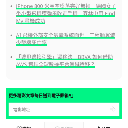
iPhone 800 米高空墜落完好無損 德國女子
坐小型飛機遭強風吹走手機 森林中用 Find
My 尋機成功
AI 飛機外部安全氣囊系統面世 工程師冀減
少墜機死亡率
「邊飛邊換引擎」遷移法 BBVA 如何借助
AWS 實現全球數據平台無縫遷移？
📮
更多精彩文章每日送到電子郵箱