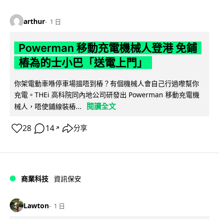
arthur
1 日
Powerman 移動充電機械人登港 免鋪
樁為的士小巴「送電上門」
你架電動車喺停車場搵唔到樁？有個機械人會自己行過嚟幫你
充電。THEi 高科院同內地公司研發出 Powerman 移動充電機
閱讀全文
械人，唔使鋪線裝樁...
28
14
分享
↗
商業科技
資訊保安
Lawton
1 日